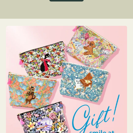
グ
ト
ク
格
リ
ー
ン