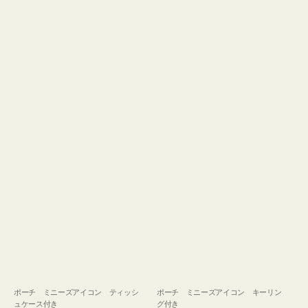
ュ
グ
ケ
付
ー
き
ス
付
き
ポーチ ミニーズアイコン ティッシ
ポーチ ミニーズアイコン キーリン
ュケース付き
グ付き