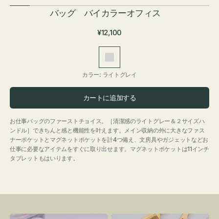
バッグ バイカラーオフィス
通
¥12,100
常
価
ラ
格
イ
カラー:
ライトグレイ
ト
グ
カートに追加する
レ
イ
お仕事バッグのファーストチョイス。［清潔感のライトグレー＆２サイズハ
ンドル］できちんと感と機能性を叶えます。メイン収納の外に大きなファス
ナーポケットとマグネットポケットを計4つ備え、文房具やガジェットなどお
仕事に必要なアイテムをすぐに取り出せます。マグネットポケットは11インチ
タブレットもはいります。