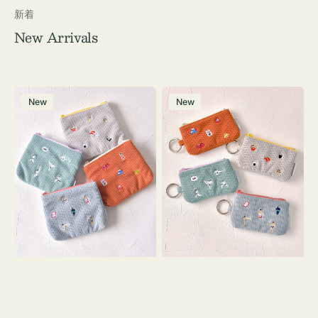
新着
New Arrivals
ポ
ポ
New
New
ー
ー
チ
チ
ミ
ミ
ニ
ニ
ー
ー
ズ
ズ
ア
ア
イ
イ
コ
コ
ン
ン
テ
キ
ィ
ー
ッ
リ
シ
ン