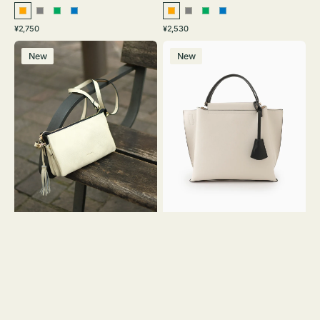
オ
グ
グ
ブ
オ
グ
グ
ブ
通
通
¥2,750
¥2,530
レ
レ
リ
ル
レ
レ
リ
ル
常
常
レ
バ
ン
ー
ー
ー
ン
ー
ー
ー
価
価
New
New
ザ
ッ
ジ
ン
ジ
ン
格
格
ー
グ
バ
バ
ッ
イ
グ
カ
タ
ラ
ッ
ー
セ
オ
ル
フ
シ
ィ
ョ
ス
ル
ミ
ダ
ニ
ー