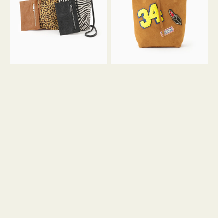
ア
ワ
ニ
ッ
マ
ペ
ル
ン
ガ
34
ラ
ス
ミ
エ
ニ
ー
ト
ド
ー
ミ
ト
ニ