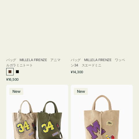
バッグ MILLELA FIRENZE アニマ
バッグ MILLELA FIRENZE ワッペ
ルガラミニトート
ン34 スエードミニ
通
¥14,300
ブ
ブ
常
通
¥16,500
ラ
ラ
価
常
バ
バ
格
ウ
ッ
価
New
New
ッ
ッ
ン
ク
格
グ
グ
MILLELA
MILLELA
FIRENZE
FIRENZE
ワ
ワ
ッ
ッ
ペ
ペ