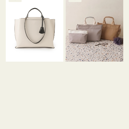
ッ
ッ
グ
ト
ク
格
グ
グ
リ
バ
ナ
ー
イ
イ
ン
カ
ロ
ラ
ン
ー
フ
オ
ナ
フ
２
ィ
コ
ス
セ
ッ
ト