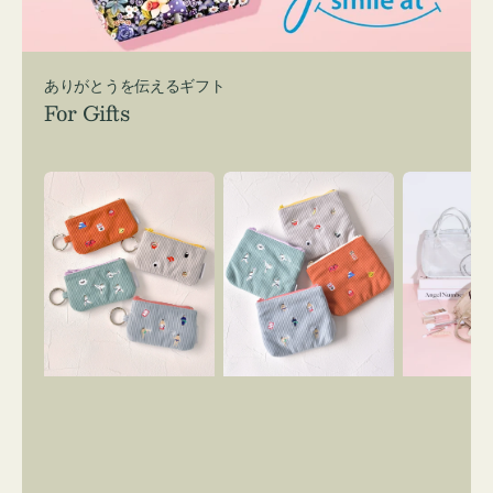
ありがとうを伝えるギフト
For Gifts
ポ
ポ
バ
ー
ー
ッ
チ
チ
グ
ミ
ミ
イ
ニ
ニ
ン
ー
ー
バ
ズ
ズ
ッ
ア
ア
グ
イ
イ
ス
コ
コ
マ
ン
ン
イ
キ
テ
リ
ー
ィ
ー