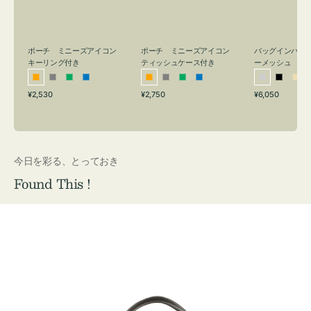
リ
ッ
メ
ン
シ
ッ
グ
ュ
シ
付
ケ
ュ
バッグインバッ
ポーチ ミニーズアイコン
ポーチ ミニーズアイコン
ーメッシュ
き
ー
キーリング付き
ティッシュケース付き
ス
シ
ブ
ベ
オ
グ
グ
ブ
オ
グ
グ
ブ
付
通
通
通
¥6,050
¥2,530
¥2,750
ル
ラ
ー
レ
レ
リ
ル
レ
レ
リ
ル
常
常
常
き
バ
ッ
ジ
ン
ー
ー
ー
ン
ー
ー
ー
価
価
価
ー
ク
ュ
ジ
ン
ジ
ン
格
格
格
今日を彩る、とっておき
Found This !