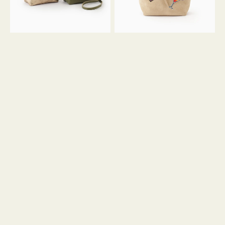
ン
ン
34
M
ミ
ス
ニ
エ
ト
ー
ー
ド
ト
ミ
ニ