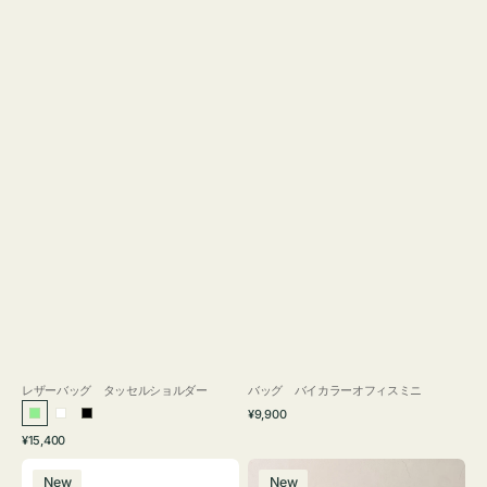
レザーバッグ タッセルショルダー
バッグ バイカラーオフィスミニ
通
¥9,900
ラ
ホ
ブ
常
通
¥15,400
イ
ワ
ラ
価
常
バ
バ
格
ト
イ
ッ
価
New
New