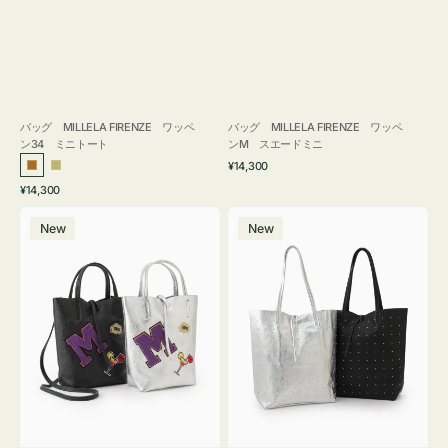
バッグ MILLELA FIRENZE ワッペ
バッグ MILLELA FIRENZE ワッペ
ン34 ミニトート
ンM スエードミニ
通
¥14,300
ブ
カ
常
通
¥14,300
ロ
ー
価
常
バ
バ
格
ン
キ
価
New
New
ッ
ッ
ズ
格
グ
グ
MILLELA
MILLELA
FIRENZE
FIRENZE
ワ
ス
ッ
タ
ペ
ッ
ン
ズ
M
ト
ミ
ー