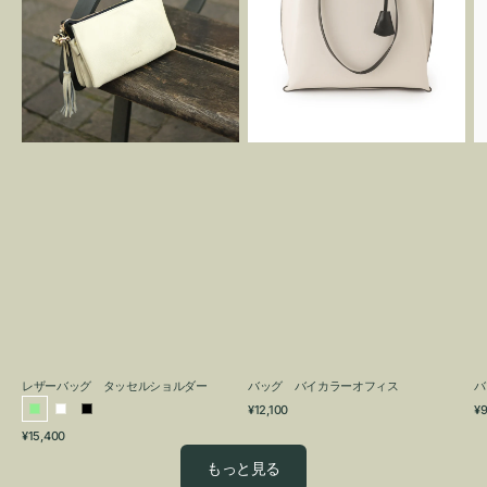
グ
カ
タ
ラ
ッ
ー
セ
オ
ル
フ
シ
ィ
ョ
ス
ル
ダ
ー
レザーバッグ タッセルショルダー
バッグ バイカラーオフィス
バ
通
通
¥12,100
¥9
ラ
ホ
ブ
常
常
通
¥15,400
イ
ワ
ラ
価
価
常
格
格
ト
イ
ッ
もっと見る
価