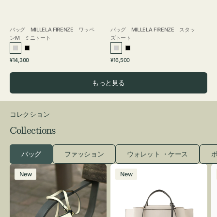
バッグ MILLELA FIRENZE ワッペ
バッグ MILLELA FIRENZE スタッ
ンM ミニトート
ズトート
シ
ブ
シ
ブ
通
通
¥14,300
¥16,500
ル
ラ
ル
ラ
常
常
バ
ッ
バ
ッ
価
価
もっと見る
ー
ク
ー
ク
格
格
コレクション
Collections
バッグ
ファッション
ウォレット ・ケース
ポ
レ
バ
New
New
ザ
ッ
ー
グ
バ
バ
ッ
イ