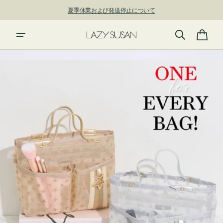
ン
ツ
新規アカウント登録で500ポイントプレゼント！ ⇁
に
進
カ
む
ー
ト