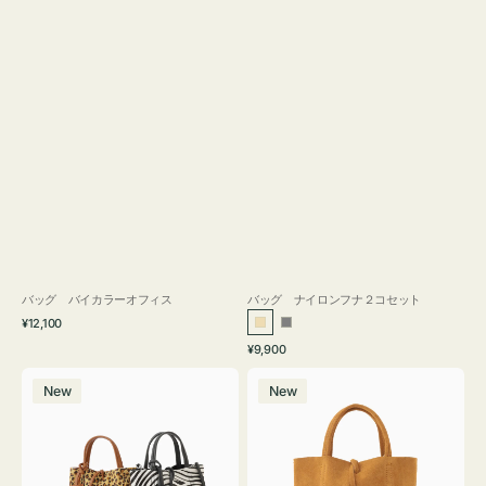
バッグ バイカラーオフィス
バッグ ナイロンフナ２コセット
通
¥12,100
ベ
グ
常
通
¥9,900
ー
レ
価
常
バ
バ
格
ジ
ー
価
New
New
ッ
ッ
ュ
格
グ
グ
MILLELA
MILLELA
FIRENZE
FIRENZE