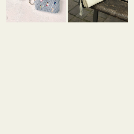
イ
セ
コ
ル
ン
シ
キ
ョ
ー
ル
リ
ダ
ン
ー
グ
付
き