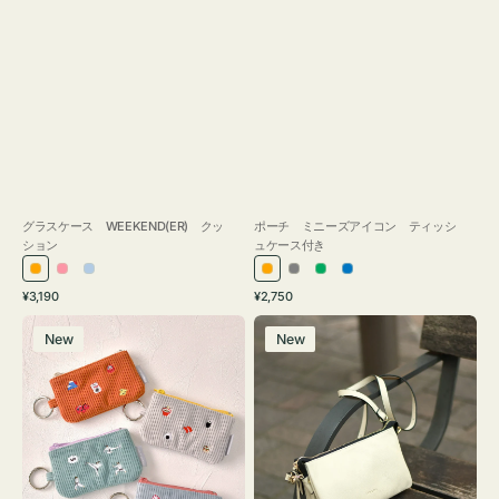
グラスケース WEEKEND(ER) クッ
ポーチ ミニーズアイコン ティッシ
ション
ュケース付き
オ
ピ
ラ
オ
グ
グ
ブ
通
通
¥3,190
¥2,750
レ
ン
イ
レ
レ
リ
ル
常
常
ポ
レ
ン
ク
ト
ン
ー
ー
ー
価
価
New
New
ー
ザ
ジ
ブ
ジ
ン
格
格
チ
ー
ル
ミ
バ
ー
ニ
ッ
ー
グ
ズ
タ
ア
ッ