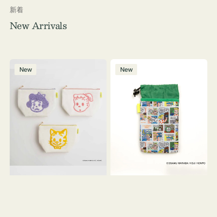
新着
New Arrivals
ポ
ボ
New
New
ー
ト
チ
ル
OSAMU
ケ
GOODS
ー
キ
ス
ャ
OSAMU
ン
GOODS
バ
COMIC
ス
サ
ガ
ラ