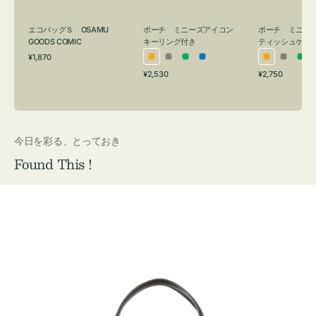
グ
ュ
付
ケ
エコバッグＳ OSAMU
ポーチ ミニーズアイコン
ポーチ ミニー
き
ー
GOODS COMIC
キーリング付き
ティッシュケー
通
ス
¥1,870
オ
グ
グ
ブ
オ
グ
グ
常
付
通
通
¥2,530
¥2,750
レ
レ
リ
ル
レ
レ
リ
価
常
常
き
格
ン
ー
ー
ー
ン
ー
ー
価
価
ジ
ン
ジ
ン
格
格
今日を彩る、とっておき
Found This !