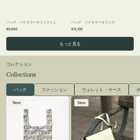
バッグ バイカラーオフィスミニ
バッグ バイカラーオフィス
通
通
¥9,900
¥12,100
常
常
価
価
もっと見る
格
格
コレクション
Collections
バッグ
ファッション
ウォレット ・ケース
ポ
エ
レ
New
New
コ
ザ
バ
ー
ッ
バ
グ
ッ
Ｓ
グ