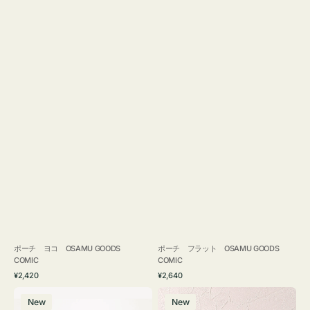
ポーチ ヨコ OSAMU GOODS
ポーチ フラット OSAMU GOODS
COMIC
COMIC
通
通
¥2,420
¥2,640
常
常
エ
チ
価
価
New
New
コ
ャ
格
格