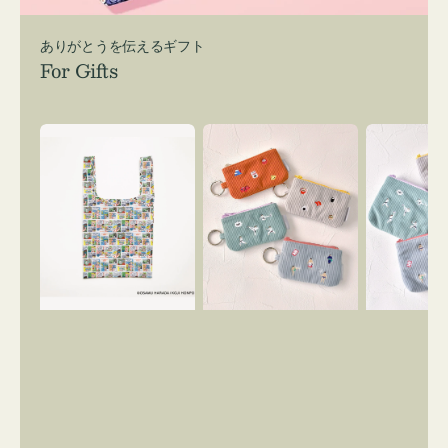
ありがとうを伝えるギフト
For Gifts
エ
ポ
ポ
コ
ー
ー
バ
チ
チ
ッ
ミ
ミ
グ
ニ
ニ
Ｓ
ー
ー
OSAMU
ズ
ズ
GOODS
ア
ア
COMIC
イ
イ
コ
コ
ン
ン
キ
テ
ー
ィ
リ
ッ
ン
シ