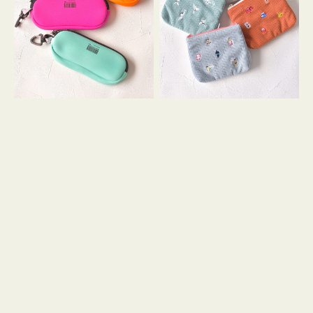
ス
ー
WEEKEND(ER)
ズ
ク
ア
ッ
イ
シ
コ
ョ
ン
ン
テ
ィ
ッ
シ
ュ
ケ
ー
ス
付
き