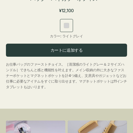
通
¥12,100
常
価
ラ
格
イ
カラー:
ライトグレイ
ト
グ
カートに追加する
レ
イ
お仕事バッグのファーストチョイス。［清潔感のライトグレー＆２サイズハ
ンドル］できちんと感と機能性を叶えます。メイン収納の外に大きなファス
ナーポケットとマグネットポケットを計4つ備え、文房具やガジェットなどお
仕事に必要なアイテムをすぐに取り出せます。マグネットポケットは11インチ
タブレットもはいります。