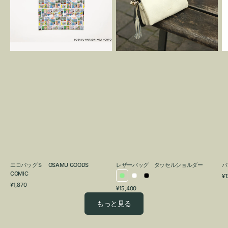
OSAMU
タ
GOODS
ッ
COMIC
セ
ル
シ
ョ
ル
ダ
ー
エコバッグＳ OSAMU GOODS
レザーバッグ タッセルショルダー
バ
COMIC
通
¥1
ラ
ホ
ブ
通
常
¥1,870
通
¥15,400
イ
ワ
ラ
常
価
常
価
格
ト
イ
ッ
もっと見る
価
格
グ
ト
ク
格
リ