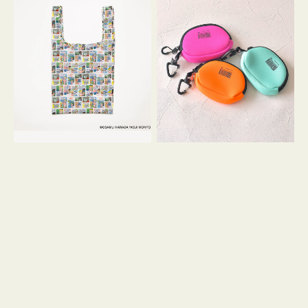
バ
ー
ッ
ム
グ
ポ
Ｓ
ー
OSAMU
チ
GOODS
WEEKEND(ER)
COMIC
ク
ッ
シ
ョ
ン
ミ
ニ