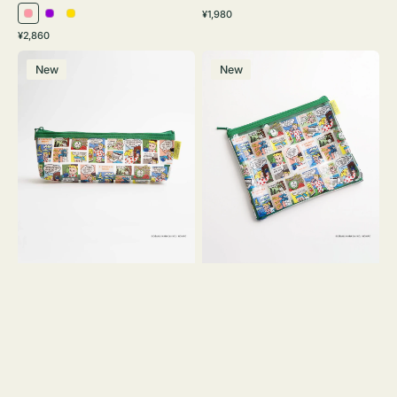
通
¥1,980
ピ
パ
イ
常
通
¥2,860
ン
ー
エ
価
常
ポ
ポ
格
ク
プ
ロ
価
New
New
ー
ー
ル
ー
格
チ
チ
ヨ
フ
コ
ラ
OSAMU
ッ
GOODS
ト
COMIC
OSAMU
GOODS
COMIC