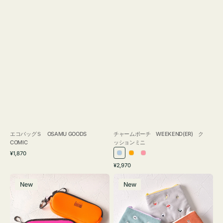
エコバッグＳ OSAMU GOODS
チャームポーチ WEEKEND(ER) ク
COMIC
ッションミニ
通
¥1,870
ラ
オ
ピ
常
通
¥2,970
イ
レ
ン
価
常
グ
ポ
格
ト
ン
ク
価
New
New
ラ
ー
ブ
ジ
格
ス
チ
ル
ケ
ミ
ー
ー
ニ