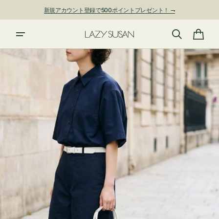
ン
新規アカウント登録で500ポイントプレゼント！ ⇁
ツ
に
進
カ
む
ー
ト