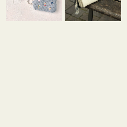
イ
セ
コ
ル
ン
シ
キ
ョ
ー
ル
リ
ダ
ン
ー
グ
付
き