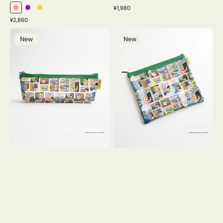
通
¥1,980
ピ
パ
イ
常
通
¥2,860
ン
ー
エ
価
常
ポ
ポ
格
ク
プ
ロ
価
New
New
ー
ー
ル
ー
格
チ
チ
ヨ
フ
コ
ラ
OSAMU
ッ
GOODS
ト
COMIC
OSAMU
GOODS
COMIC