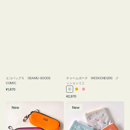
エコバッグＳ OSAMU GOODS
チャームポーチ WEEKEND(ER) ク
COMIC
ッションミニ
通
¥1,870
ラ
オ
ピ
常
通
¥2,970
イ
レ
ン
価
常
グ
ポ
格
ト
ン
ク
価
New
New
ラ
ー
ブ
ジ
格
ス
チ
ル
ケ
ミ
ー
ー
ニ