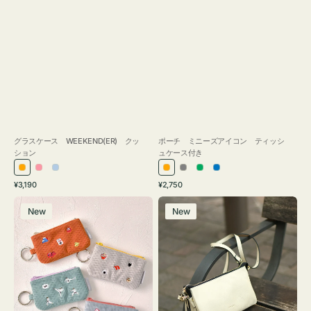
グラスケース WEEKEND(ER) クッ
ポーチ ミニーズアイコン ティッシ
ション
ュケース付き
オ
ピ
ラ
オ
グ
グ
ブ
通
通
¥3,190
¥2,750
レ
ン
イ
レ
レ
リ
ル
常
常
ポ
レ
ン
ク
ト
ン
ー
ー
ー
価
価
New
New
ー
ザ
ジ
ブ
ジ
ン
格
格
チ
ー
ル
ミ
バ
ー
ニ
ッ
ー
グ
ズ
タ
ア
ッ