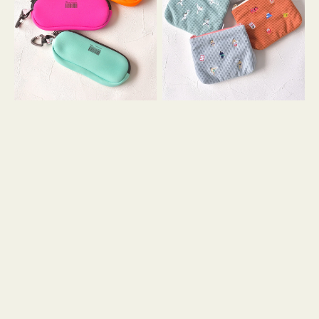
ス
ー
WEEKEND(ER)
ズ
ク
ア
ッ
イ
シ
コ
ョ
ン
ン
テ
ィ
ッ
シ
ュ
ケ
ー
ス
付
き