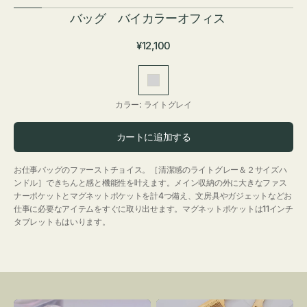
バッグ バイカラーオフィス
通
¥12,100
常
価
ラ
格
イ
カラー:
ライトグレイ
ト
グ
カートに追加する
レ
イ
お仕事バッグのファーストチョイス。［清潔感のライトグレー＆２サイズハ
ンドル］できちんと感と機能性を叶えます。メイン収納の外に大きなファス
ナーポケットとマグネットポケットを計4つ備え、文房具やガジェットなどお
仕事に必要なアイテムをすぐに取り出せます。マグネットポケットは11インチ
タブレットもはいります。