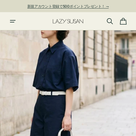
ン
新規アカウント登録で500ポイントプレゼント！ ⇁
ツ
に
夏季休業および発送停止について
進
カ
む
ー
ト