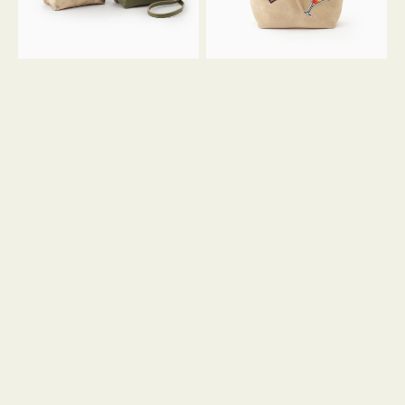
ン
ン
34
M
ミ
ス
ニ
エ
ト
ー
ー
ド
ト
ミ
ニ