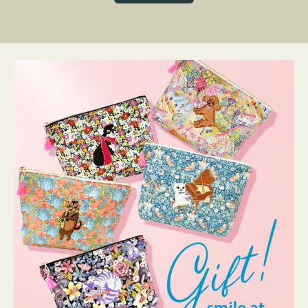
グ
ト
ク
格
リ
ー
ン