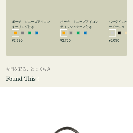
リ
ッ
メ
ン
シ
ッ
グ
ュ
シ
付
ケ
ュ
バッグインバッ
ポーチ ミニーズアイコン
ポーチ ミニーズアイコン
ーメッシュ
き
ー
キーリング付き
ティッシュケース付き
ス
シ
ブ
ベ
オ
グ
グ
ブ
オ
グ
グ
ブ
付
通
通
通
¥6,050
¥2,530
¥2,750
ル
ラ
ー
レ
レ
リ
ル
レ
レ
リ
ル
常
常
常
き
バ
ッ
ジ
ン
ー
ー
ー
ン
ー
ー
ー
価
価
価
ー
ク
ュ
ジ
ン
ジ
ン
格
格
格
今日を彩る、とっておき
Found This !