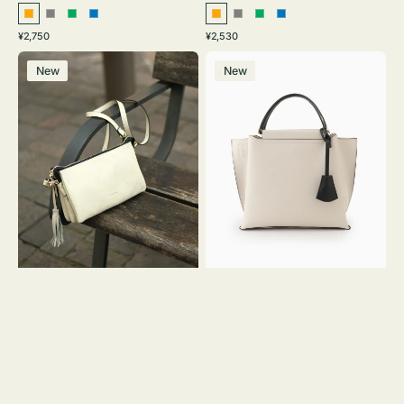
オ
グ
グ
ブ
オ
グ
グ
ブ
通
通
¥2,750
¥2,530
レ
レ
リ
ル
レ
レ
リ
ル
常
常
レ
バ
ン
ー
ー
ー
ン
ー
ー
ー
価
価
New
New
ザ
ッ
ジ
ン
ジ
ン
格
格
ー
グ
バ
バ
ッ
イ
グ
カ
タ
ラ
ッ
ー
セ
オ
ル
フ
シ
ィ
ョ
ス
ル
ミ
ダ
ニ
ー