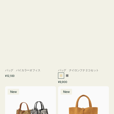
バッグ バイカラーオフィス
バッグ ナイロンフナ２コセット
通
¥12,100
ベ
グ
常
通
¥9,900
ー
レ
価
常
バ
バ
格
ジ
ー
価
New
New
ッ
ッ
ュ
格
グ
グ
MILLELA
MILLELA
FIRENZE
FIRENZE