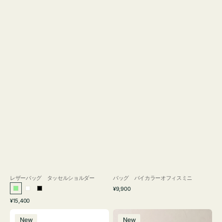
レザーバッグ タッセルショルダー
バッグ バイカラーオフィスミニ
通
¥9,900
ラ
ホ
ブ
常
通
¥15,400
イ
ワ
ラ
価
常
バ
バ
格
ト
イ
ッ
価
New
New