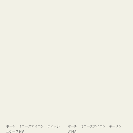
ュ
グ
ケ
付
ー
き
ス
付
き
ポーチ ミニーズアイコン ティッシ
ポーチ ミニーズアイコン キーリン
ュケース付き
グ付き