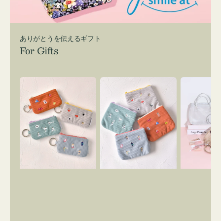
ありがとうを伝えるギフト
For Gifts
ポ
ポ
バ
ー
ー
ッ
チ
チ
グ
ミ
ミ
イ
ニ
ニ
ン
ー
ー
バ
ズ
ズ
ッ
ア
ア
グ
イ
イ
ス
コ
コ
マ
ン
ン
イ
キ
テ
リ
ー
ィ
ー