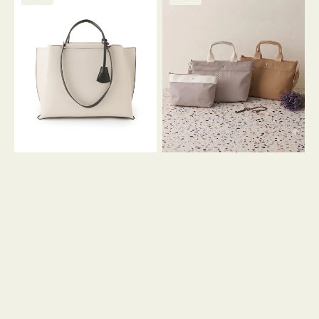
ッ
ッ
グ
ト
ク
格
グ
グ
リ
バ
ナ
ー
イ
イ
ン
カ
ロ
ラ
ン
ー
フ
オ
ナ
フ
２
ィ
コ
ス
セ
ッ
ト