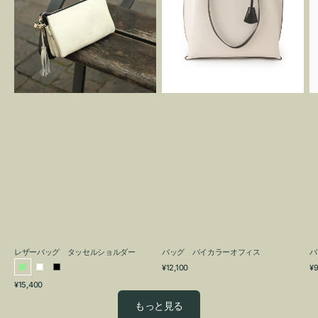
グ
カ
タ
ラ
ッ
ー
セ
オ
ル
フ
シ
ィ
ョ
ス
ル
ダ
ー
レザーバッグ タッセルショルダー
バッグ バイカラーオフィス
バ
通
通
¥12,100
¥9
ラ
ホ
ブ
常
常
通
¥15,400
イ
ワ
ラ
価
価
常
格
格
ト
イ
ッ
もっと見る
価