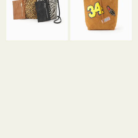
ア
ワ
ニ
ッ
マ
ペ
ル
ン
ガ
34
ラ
ス
ミ
エ
ニ
ー
ト
ド
ー
ミ
ト
ニ