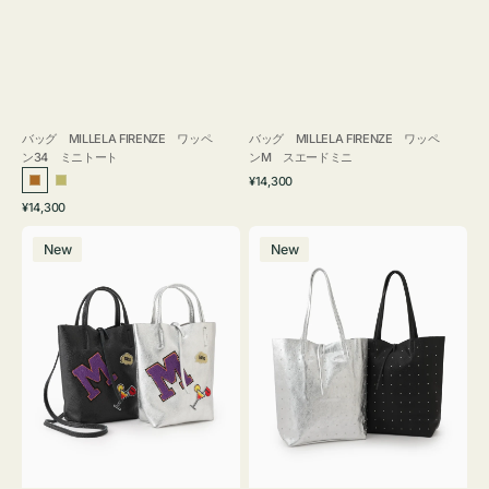
バッグ MILLELA FIRENZE ワッペ
バッグ MILLELA FIRENZE ワッペ
ン34 ミニトート
ンM スエードミニ
通
¥14,300
ブ
カ
常
通
¥14,300
ロ
ー
価
常
バ
バ
格
ン
キ
価
New
New
ッ
ッ
ズ
格
グ
グ
MILLELA
MILLELA
FIRENZE
FIRENZE
ワ
ス
ッ
タ
ペ
ッ
ン
ズ
M
ト
ミ
ー