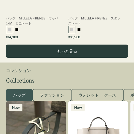
バッグ MILLELA FIRENZE ワッペ
バッグ MILLELA FIRENZE スタッ
ンM ミニトート
ズトート
シ
ブ
シ
ブ
通
通
¥14,300
¥16,500
ル
ラ
ル
ラ
常
常
バ
ッ
バ
ッ
価
価
もっと見る
ー
ク
ー
ク
格
格
コレクション
Collections
バッグ
ファッション
ウォレット ・ケース
ポ
レ
バ
New
New
ザ
ッ
ー
グ
バ
バ
ッ
イ