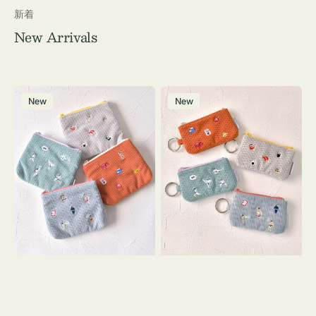
新着
New Arrivals
ポ
ポ
New
New
ー
ー
チ
チ
ミ
ミ
ニ
ニ
ー
ー
ズ
ズ
ア
ア
イ
イ
コ
コ
ン
ン
テ
キ
ィ
ー
ッ
リ
シ
ン