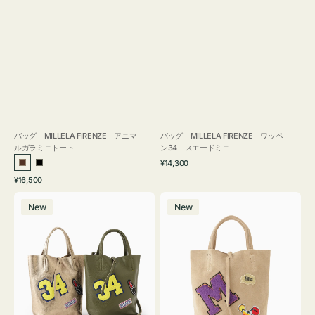
バッグ MILLELA FIRENZE アニマ
バッグ MILLELA FIRENZE ワッペ
ルガラミニトート
ン34 スエードミニ
通
¥14,300
ブ
ブ
常
通
¥16,500
ラ
ラ
価
常
バ
バ
格
ウ
ッ
価
New
New
ッ
ッ
ン
ク
格
グ
グ
MILLELA
MILLELA
FIRENZE
FIRENZE
ワ
ワ
ッ
ッ
ペ
ペ