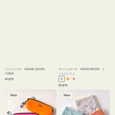
エコバッグＳ OSAMU GOODS
チャームポーチ WEEKEND(ER) ク
COMIC
ッションミニ
通
¥1,870
ラ
オ
ピ
常
通
¥2,970
イ
レ
ン
価
常
グ
ポ
格
ト
ン
ク
価
New
New
ラ
ー
ブ
ジ
格
ス
チ
ル
ケ
ミ
ー
ー
ニ