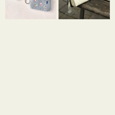
イ
セ
コ
ル
ン
シ
キ
ョ
ー
ル
リ
ダ
ン
ー
グ
付
き