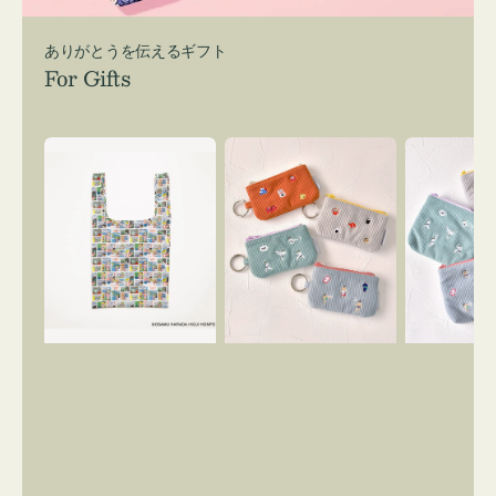
ありがとうを伝えるギフト
For Gifts
エ
ポ
ポ
コ
ー
ー
バ
チ
チ
ッ
ミ
ミ
グ
ニ
ニ
Ｓ
ー
ー
OSAMU
ズ
ズ
GOODS
ア
ア
COMIC
イ
イ
コ
コ
ン
ン
キ
テ
ー
ィ
リ
ッ
ン
シ