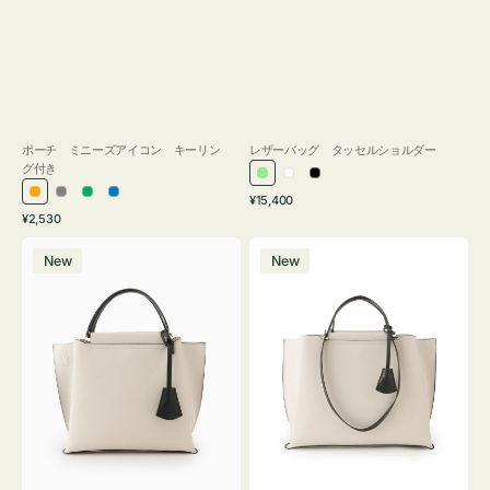
ポーチ ミニーズアイコン キーリン
レザーバッグ タッセルショルダー
グ付き
ラ
ホ
ブ
通
オ
グ
グ
ブ
¥15,400
イ
ワ
ラ
通
常
¥2,530
レ
レ
リ
ル
ト
イ
ッ
常
価
バ
バ
ン
ー
ー
ー
グ
ト
ク
価
格
New
New
ッ
ッ
ジ
ン
格
リ
グ
グ
ー
バ
バ
ン
イ
イ
カ
カ
ラ
ラ
ー
ー
オ
オ
フ
フ
ィ
ィ