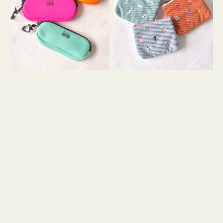
ス
ー
WEEKEND(ER)
ズ
ク
ア
ッ
イ
シ
コ
ョ
ン
ン
テ
ィ
ッ
シ
ュ
ケ
ー
ス
付
き