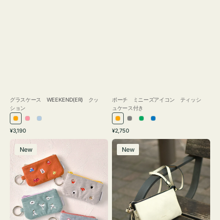
グラスケース WEEKEND(ER) クッ
ポーチ ミニーズアイコン ティッシ
ション
ュケース付き
オ
ピ
ラ
オ
グ
グ
ブ
通
通
¥3,190
¥2,750
レ
ン
イ
レ
レ
リ
ル
常
常
ポ
レ
ン
ク
ト
ン
ー
ー
ー
価
価
New
New
ー
ザ
ジ
ブ
ジ
ン
格
格
チ
ー
ル
ミ
バ
ー
ニ
ッ
ー
グ
ズ
タ
ア
ッ