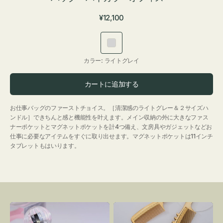
通
¥12,100
常
価
ラ
格
イ
カラー:
ライトグレイ
ト
グ
カートに追加する
レ
イ
お仕事バッグのファーストチョイス。［清潔感のライトグレー＆２サイズハ
ンドル］できちんと感と機能性を叶えます。メイン収納の外に大きなファス
ナーポケットとマグネットポケットを計4つ備え、文房具やガジェットなどお
仕事に必要なアイテムをすぐに取り出せます。マグネットポケットは11インチ
タブレットもはいります。