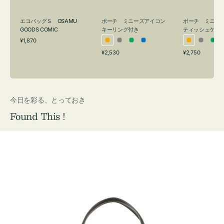
グ
ュ
付
ケ
エコバッグＳ OSAMU
ポーチ ミニーズアイコン
ポーチ ミニー
き
ー
GOODS COMIC
キーリング付き
ティッシュケー
通
ス
¥1,870
オ
グ
グ
ブ
オ
グ
グ
常
付
通
通
¥2,530
¥2,750
レ
レ
リ
ル
レ
レ
リ
価
常
常
き
格
ン
ー
ー
ー
ン
ー
ー
価
価
ジ
ン
ジ
ン
格
格
今日を彩る、とっておき
Found This !