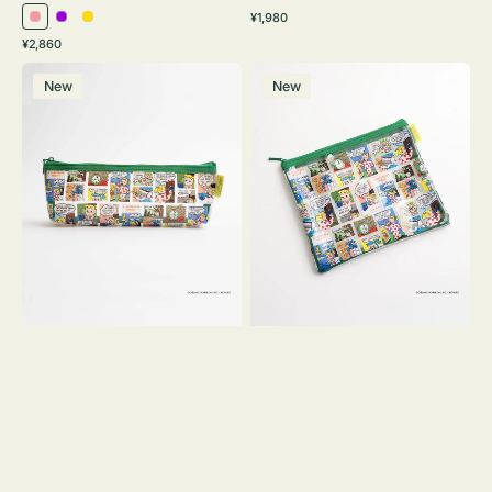
通
¥1,980
ピ
パ
イ
常
通
¥2,860
ン
ー
エ
価
常
ポ
ポ
格
ク
プ
ロ
価
New
New
ー
ー
ル
ー
格
チ
チ
ヨ
フ
コ
ラ
OSAMU
ッ
GOODS
ト
COMIC
OSAMU
GOODS
COMIC