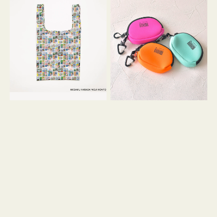
バ
ー
ッ
ム
グ
ポ
Ｓ
ー
OSAMU
チ
GOODS
WEEKEND(ER)
COMIC
ク
ッ
シ
ョ
ン
ミ
ニ