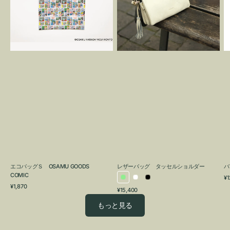
OSAMU
タ
GOODS
ッ
COMIC
セ
ル
シ
ョ
ル
ダ
ー
エコバッグＳ OSAMU GOODS
レザーバッグ タッセルショルダー
バ
COMIC
通
¥1
ラ
ホ
ブ
通
常
¥1,870
通
¥15,400
イ
ワ
ラ
常
価
常
価
格
ト
イ
ッ
もっと見る
価
格
グ
ト
ク
格
リ