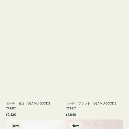
ポーチ ヨコ OSAMU GOODS
ポーチ フラット OSAMU GOODS
COMIC
COMIC
通
通
¥2,420
¥2,640
常
常
エ
チ
価
価
New
New
コ
ャ
格
格