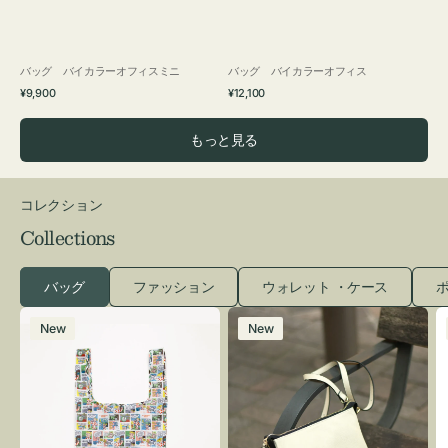
バッグ バイカラーオフィスミニ
バッグ バイカラーオフィス
通
通
¥9,900
¥12,100
常
常
価
価
もっと見る
格
格
コレクション
Collections
バッグ
ファッション
ウォレット ・ケース
ポ
エ
レ
New
New
コ
ザ
バ
ー
ッ
バ
グ
ッ
Ｓ
グ