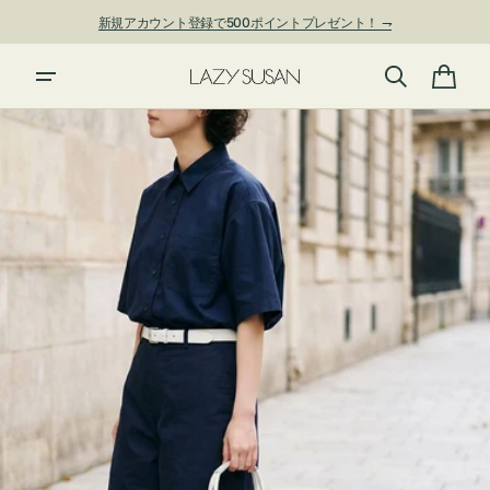
ン
新規アカウント登録で500ポイントプレゼント！ ⇁
ツ
に
夏季休業および発送停止について
進
カ
む
ー
ト