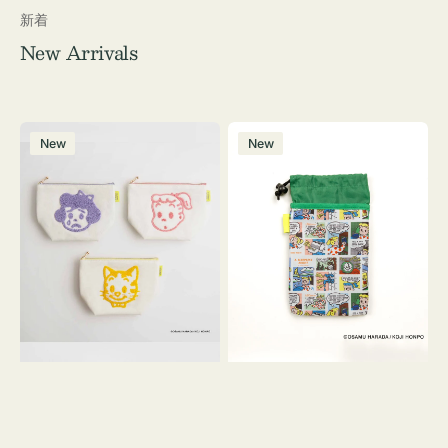
新着
New Arrivals
ポ
ボ
New
New
ー
ト
チ
ル
OSAMU
ケ
GOODS
ー
キ
ス
ャ
OSAMU
ン
GOODS
バ
COMIC
ス
サ
ガ
ラ