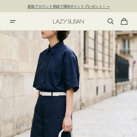
ン
新規アカウント登録で500ポイントプレゼント！ ⇁
ツ
に
進
カ
む
ー
ト