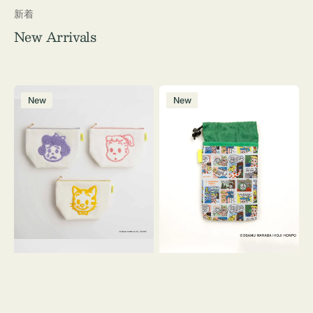
新着
New Arrivals
ポ
ボ
New
New
ー
ト
チ
ル
OSAMU
ケ
GOODS
ー
キ
ス
ャ
OSAMU
ン
GOODS
バ
COMIC
ス
サ
ガ
ラ