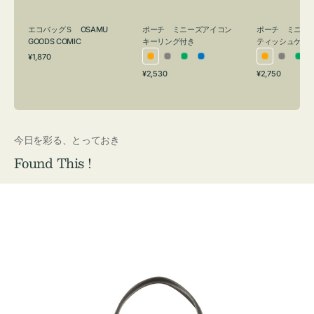
グ
ュ
付
ケ
エコバッグＳ OSAMU
ポーチ ミニーズアイコン
ポーチ ミニー
き
ー
GOODS COMIC
キーリング付き
ティッシュケー
通
ス
¥1,870
オ
グ
グ
ブ
オ
グ
グ
常
付
通
通
¥2,530
¥2,750
レ
レ
リ
ル
レ
レ
リ
価
常
常
き
格
ン
ー
ー
ー
ン
ー
ー
価
価
ジ
ン
ジ
ン
格
格
今日を彩る、とっておき
Found This !