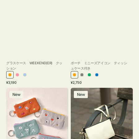
グラスケース WEEKEND(ER) クッ
ポーチ ミニーズアイコン ティッシ
ション
ュケース付き
オ
ピ
ラ
オ
グ
グ
ブ
通
通
¥3,190
¥2,750
レ
ン
イ
レ
レ
リ
ル
常
常
ポ
レ
ン
ク
ト
ン
ー
ー
ー
価
価
New
New
ー
ザ
ジ
ブ
ジ
ン
格
格
チ
ー
ル
ミ
バ
ー
ニ
ッ
ー
グ
ズ
タ
ア
ッ