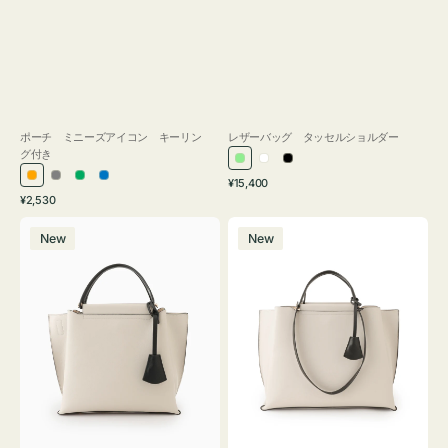
ポーチ ミニーズアイコン キーリン
レザーバッグ タッセルショルダー
グ付き
ラ
ホ
ブ
通
オ
グ
グ
ブ
¥15,400
イ
ワ
ラ
通
常
¥2,530
レ
レ
リ
ル
ト
イ
ッ
常
価
バ
バ
ン
ー
ー
ー
グ
ト
ク
価
格
New
New
ッ
ッ
ジ
ン
格
リ
グ
グ
ー
バ
バ
ン
イ
イ
カ
カ
ラ
ラ
ー
ー
オ
オ
フ
フ
ィ
ィ