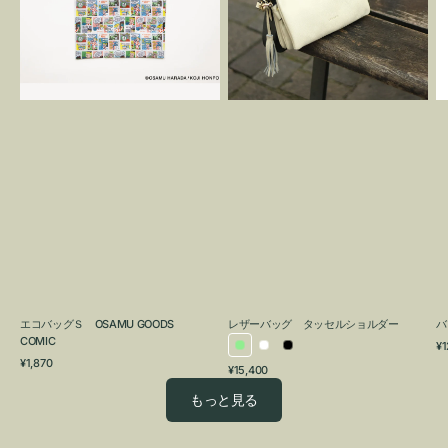
OSAMU
タ
GOODS
ッ
COMIC
セ
ル
シ
ョ
ル
ダ
ー
エコバッグＳ OSAMU GOODS
レザーバッグ タッセルショルダー
バ
COMIC
通
¥1
ラ
ホ
ブ
通
常
¥1,870
通
¥15,400
イ
ワ
ラ
常
価
常
価
格
ト
イ
ッ
もっと見る
価
格
グ
ト
ク
格
リ