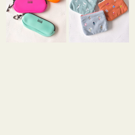
ス
ー
WEEKEND(ER)
ズ
ク
ア
ッ
イ
シ
コ
ョ
ン
ン
テ
ィ
ッ
シ
ュ
ケ
ー
ス
付
き