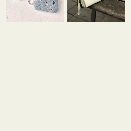
イ
セ
コ
ル
ン
シ
キ
ョ
ー
ル
リ
ダ
ン
ー
グ
付
き