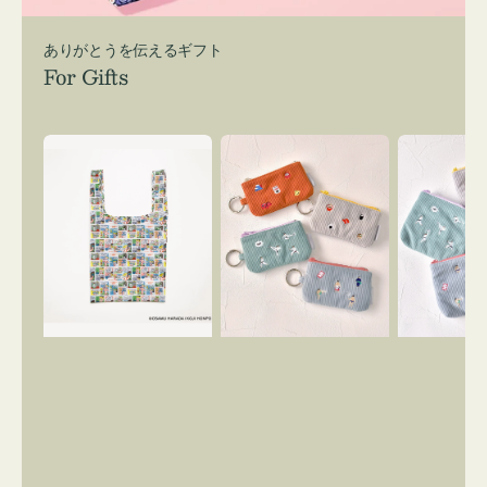
ありがとうを伝えるギフト
For Gifts
エ
ポ
ポ
コ
ー
ー
バ
チ
チ
ッ
ミ
ミ
グ
ニ
ニ
Ｓ
ー
ー
OSAMU
ズ
ズ
GOODS
ア
ア
COMIC
イ
イ
コ
コ
ン
ン
キ
テ
ー
ィ
リ
ッ
ン
シ