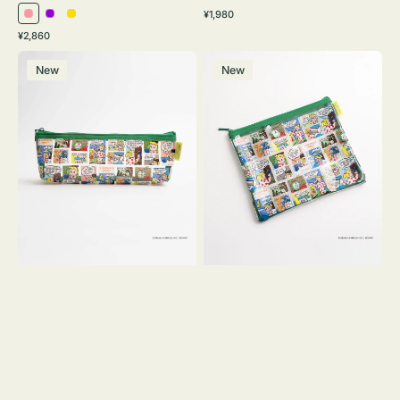
通
¥1,980
ピ
パ
イ
常
通
¥2,860
ン
ー
エ
価
常
ポ
ポ
格
ク
プ
ロ
価
New
New
ー
ー
ル
ー
格
チ
チ
ヨ
フ
コ
ラ
OSAMU
ッ
GOODS
ト
COMIC
OSAMU
GOODS
COMIC