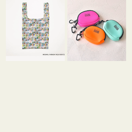
バ
ー
ッ
ム
グ
ポ
Ｓ
ー
OSAMU
チ
GOODS
WEEKEND(ER)
COMIC
ク
ッ
シ
ョ
ン
ミ
ニ