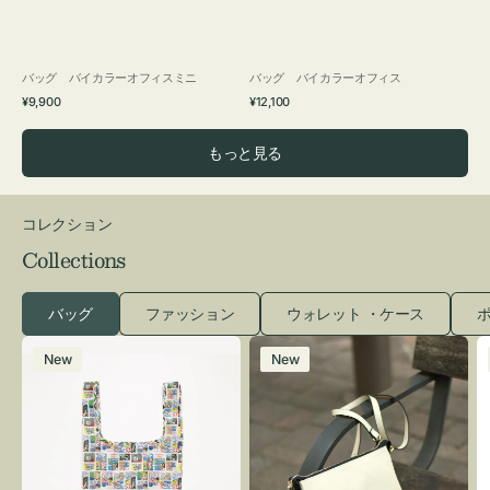
バッグ バイカラーオフィスミニ
バッグ バイカラーオフィス
通
通
¥9,900
¥12,100
常
常
価
価
もっと見る
格
格
コレクション
Collections
バッグ
ファッション
ウォレット ・ケース
ポ
エ
レ
New
New
コ
ザ
バ
ー
ッ
バ
グ
ッ
Ｓ
グ