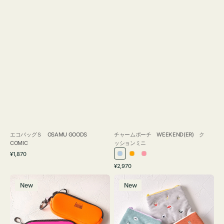
エコバッグＳ OSAMU GOODS
チャームポーチ WEEKEND(ER) ク
COMIC
ッションミニ
通
¥1,870
ラ
オ
ピ
常
通
¥2,970
イ
レ
ン
価
常
グ
ポ
格
ト
ン
ク
価
New
New
ラ
ー
ブ
ジ
格
ス
チ
ル
ケ
ミ
ー
ー
ニ