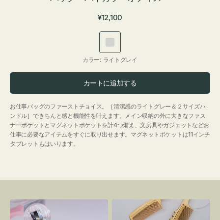
通
¥12,100
常
価
ラ
格
イ
カラー:
ライトグレイ
ト
グ
カートに追加する
レ
イ
お仕事バッグのファーストチョイス。［清潔感のライトグレー＆２サイズハ
ンドル］できちんと感と機能性を叶えます。メイン収納の外に大きなファス
ナーポケットとマグネットポケットを計4つ備え、文房具やガジェットなどお
仕事に必要なアイテムをすぐに取り出せます。マグネットポケットは11インチ
タブレットもはいります。