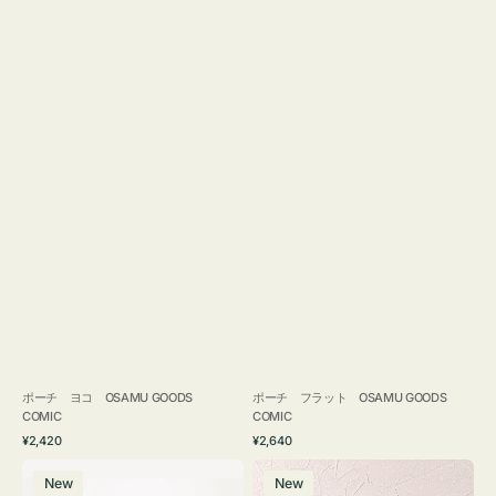
ポーチ ヨコ OSAMU GOODS
ポーチ フラット OSAMU GOODS
COMIC
COMIC
通
通
¥2,420
¥2,640
常
常
エ
チ
価
価
New
New
コ
ャ
格
格