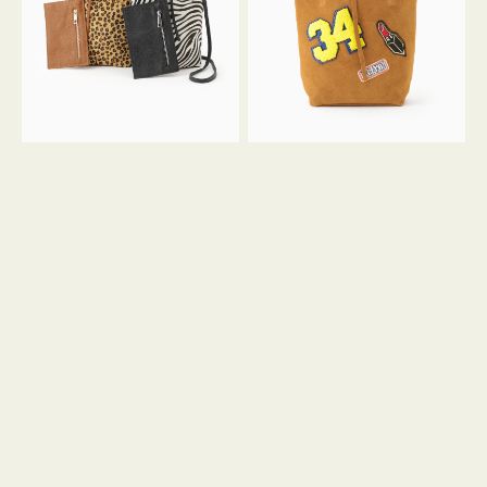
ア
ワ
ニ
ッ
マ
ペ
ル
ン
ガ
34
ラ
ス
ミ
エ
ニ
ー
ト
ド
ー
ミ
ト
ニ