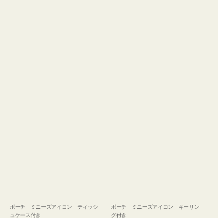
ュ
グ
ケ
付
ー
き
ス
付
き
ポーチ ミニーズアイコン ティッシ
ポーチ ミニーズアイコン キーリン
ュケース付き
グ付き