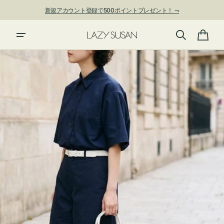
ン
新規アカウント登録で500ポイントプレゼント！ ⇁
ツ
に
進
カ
む
ー
ト