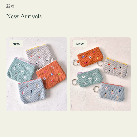
新着
New Arrivals
ポ
ポ
New
New
ー
ー
チ
チ
ミ
ミ
ニ
ニ
ー
ー
ズ
ズ
ア
ア
イ
イ
コ
コ
ン
ン
テ
キ
ィ
ー
ッ
リ
シ
ン