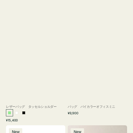
レザーバッグ タッセルショルダー
バッグ バイカラーオフィスミニ
通
¥9,900
ラ
ホ
ブ
常
通
¥15,400
イ
ワ
ラ
価
常
バ
バ
格
ト
イ
ッ
価
New
New