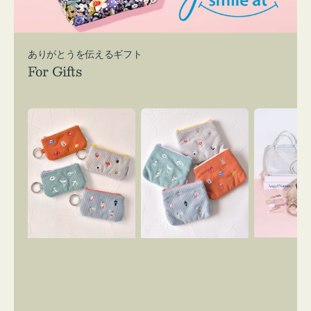
ありがとうを伝えるギフト
For Gifts
ポ
ポ
バ
ー
ー
ッ
チ
チ
グ
ミ
ミ
イ
ニ
ニ
ン
ー
ー
バ
ズ
ズ
ッ
ア
ア
グ
イ
イ
ス
コ
コ
マ
ン
ン
イ
キ
テ
リ
ー
ィ
ー