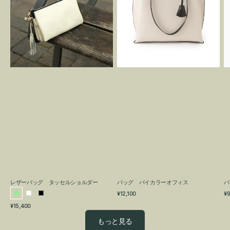
グ
カ
タ
ラ
ッ
ー
セ
オ
ル
フ
シ
ィ
ョ
ス
ル
ダ
ー
レザーバッグ タッセルショルダー
バッグ バイカラーオフィス
バ
通
通
¥12,100
¥9
ラ
ホ
ブ
常
常
通
¥15,400
イ
ワ
ラ
価
価
常
格
格
ト
イ
ッ
もっと見る
価