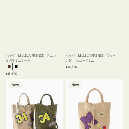
バッグ MILLELA FIRENZE アニマ
バッグ MILLELA FIRENZE ワッペ
ルガラミニトート
ン34 スエードミニ
通
¥14,300
ブ
ブ
常
通
¥16,500
ラ
ラ
価
常
バ
バ
格
ウ
ッ
価
New
New
ッ
ッ
ン
ク
格
グ
グ
MILLELA
MILLELA
FIRENZE
FIRENZE
ワ
ワ
ッ
ッ
ペ
ペ