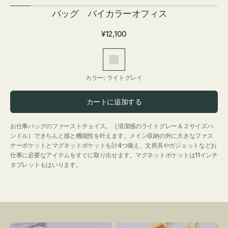
バッグ バイカラーオフィス
通
¥12,100
常
価
ラ
格
イ
カラー:
ライトグレイ
ト
グ
カートに追加する
レ
イ
お仕事バッグのファーストチョイス。［清潔感のライトグレー＆２サイズハ
ンドル］できちんと感と機能性を叶えます。メイン収納の外に大きなファス
ナーポケットとマグネットポケットを計4つ備え、文房具やガジェットなどお
仕事に必要なアイテムをすぐに取り出せます。マグネットポケットは11インチ
タブレットもはいります。