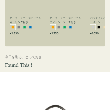
リ
ッ
メ
ン
シ
ッ
グ
ュ
シ
付
ケ
ュ
バッグインバッ
ポーチ ミニーズアイコン
ポーチ ミニーズアイコン
ーメッシュ
き
ー
キーリング付き
ティッシュケース付き
ス
シ
ブ
ベ
オ
グ
グ
ブ
オ
グ
グ
ブ
付
通
通
通
¥6,050
¥2,530
¥2,750
ル
ラ
ー
レ
レ
リ
ル
レ
レ
リ
ル
常
常
常
き
バ
ッ
ジ
ン
ー
ー
ー
ン
ー
ー
ー
価
価
価
ー
ク
ュ
ジ
ン
ジ
ン
格
格
格
今日を彩る、とっておき
Found This !