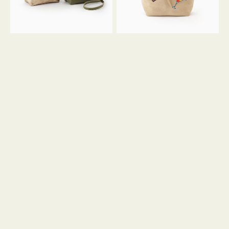
ン
ン
34
M
ミ
ス
ニ
エ
ト
ー
ー
ド
ト
ミ
ニ