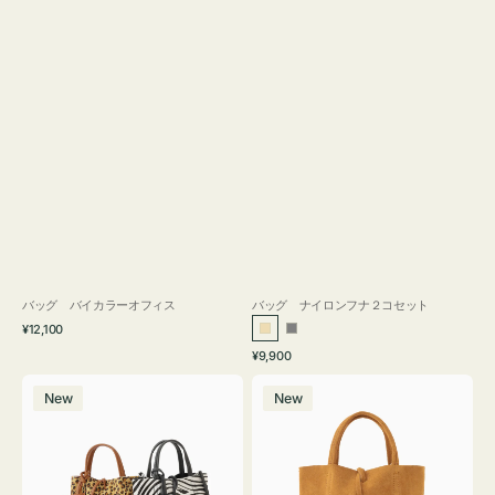
バッグ バイカラーオフィス
バッグ ナイロンフナ２コセット
通
¥12,100
ベ
グ
常
通
¥9,900
ー
レ
価
常
バ
バ
格
ジ
ー
価
New
New
ッ
ッ
ュ
格
グ
グ
MILLELA
MILLELA
FIRENZE
FIRENZE