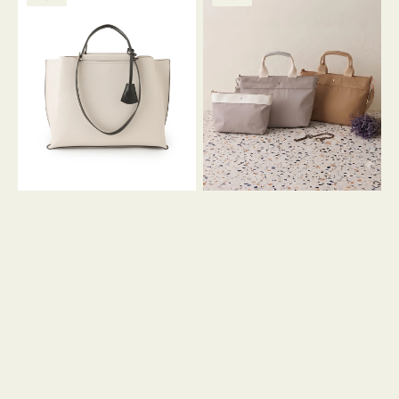
ッ
ッ
グ
ト
ク
格
グ
グ
リ
バ
ナ
ー
イ
イ
ン
カ
ロ
ラ
ン
ー
フ
オ
ナ
フ
２
ィ
コ
ス
セ
ッ
ト