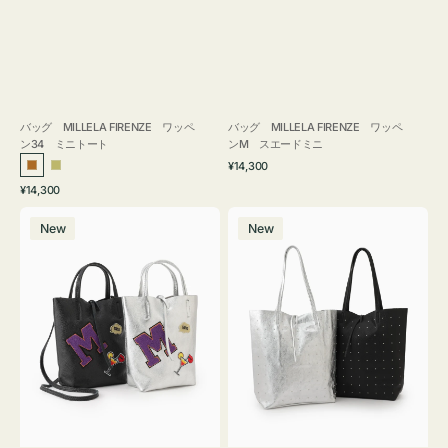
バッグ MILLELA FIRENZE ワッペ
バッグ MILLELA FIRENZE ワッペ
ン34 ミニトート
ンM スエードミニ
通
¥14,300
ブ
カ
常
通
¥14,300
ロ
ー
価
常
バ
バ
格
ン
キ
価
New
New
ッ
ッ
ズ
格
グ
グ
MILLELA
MILLELA
FIRENZE
FIRENZE
ワ
ス
ッ
タ
ペ
ッ
ン
ズ
M
ト
ミ
ー