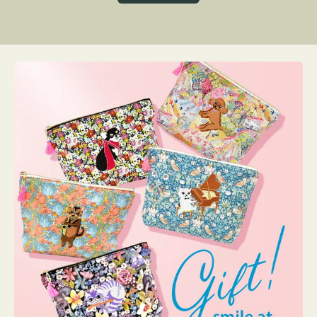
グ
ト
ク
格
リ
ー
ン