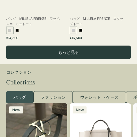
バッグ MILLELA FIRENZE ワッペ
バッグ MILLELA FIRENZE スタッ
ンM ミニトート
ズトート
シ
ブ
シ
ブ
通
通
¥14,300
¥16,500
ル
ラ
ル
ラ
常
常
バ
ッ
バ
ッ
価
価
もっと見る
ー
ク
ー
ク
格
格
コレクション
Collections
バッグ
ファッション
ウォレット ・ケース
ポ
レ
バ
New
New
ザ
ッ
ー
グ
バ
バ
ッ
イ