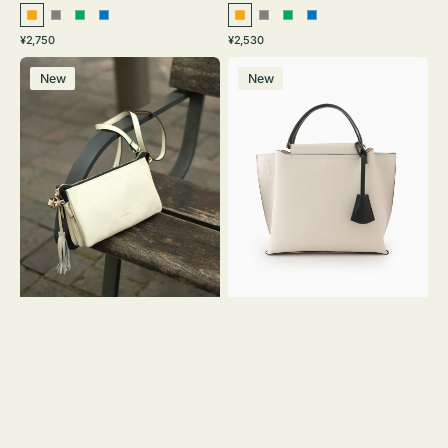
オ
グ
グ
ブ
オ
グ
グ
ブ
通
通
¥2,750
¥2,530
レ
レ
リ
ル
レ
レ
リ
ル
常
常
レ
バ
ン
ー
ー
ー
ン
ー
ー
ー
価
価
New
New
ザ
ッ
ジ
ン
ジ
ン
格
格
ー
グ
バ
バ
ッ
イ
グ
カ
タ
ラ
ッ
ー
セ
オ
ル
フ
シ
ィ
ョ
ス
ル
ミ
ダ
ニ
ー