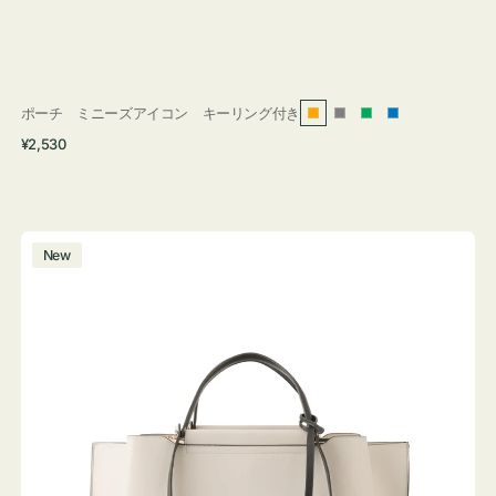
ポーチ ミニーズアイコン キーリング付き
オ
グ
グ
ブ
通
¥2,530
レ
レ
リ
ル
常
ン
ー
ー
ー
価
ジ
ン
格
バ
New
ッ
グ
バ
イ
カ
ラ
ー
オ
フ