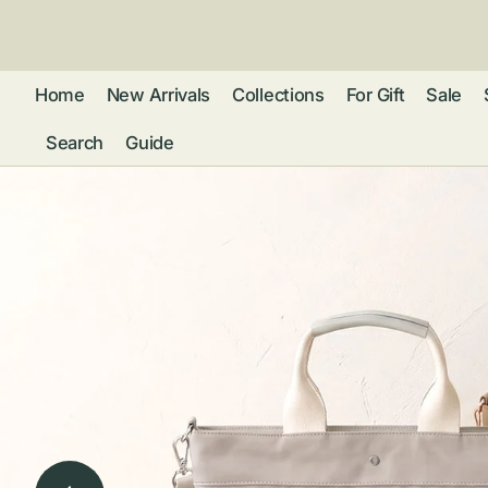
ン
ツ
に
進
Home
New Arrivals
Collections
For Gift
Sale
む
Search
Guide
フレグランス
アクセサリー
ネ
リストウォッチ
ピ
カ
バッグ
ト
リ
ファッション
シ
バ
ブ
グ
ム
ウォレット・革
バ
ー
小物
ス
ブ
ポ
ウ
ポーチ ・ メガ
ネケース・マル
ハ
扇