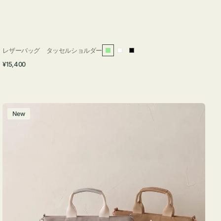
レザーバッグ タッセルショルダー
ラ
ホ
ブ
通
¥15,400
イ
ワ
ラ
常
ト
イ
ッ
価
グ
ト
ク
格
リ
バ
New
ー
ッ
ン
グ
ナ
イ
ロ
ン
フ
ナ
２