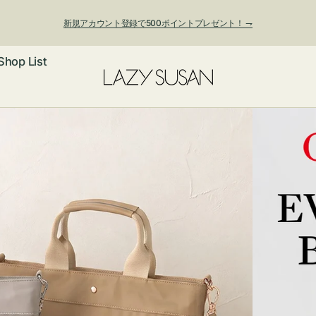
新規アカウント登録で500ポイントプレゼント！ ⇁
Shop List
夏季休業および発送停止について
ックレス
アス・イヤー
フ
ートバッグ
ング
ョルダーバッ
ッグチャー
レスレット・
・キーホルダ
ングル
マートフォン
ローチ
シェット
エア
ンドバッグ
子・ファン