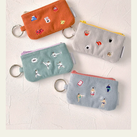
ミ
ニ
ー
ズ
ア
イ
コ
ン
キ
ー
リ
ン
グ
付
き