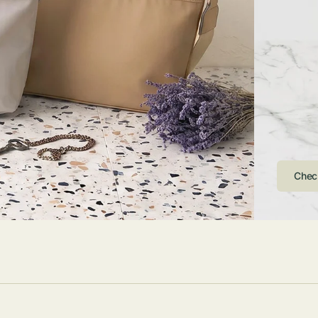
ストンバッグ
トール・ハッ
・グローブ
ュック
ガネ・サング
コバッグ・サ
ス・ルーペ
バッグ
ンカチ・ソッ
ス