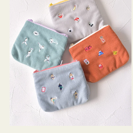
ミ
ニ
ー
ズ
ア
イ
コ
ン
テ
ィ
ッ
シ
ュ
ケ
ー
ス
付
き