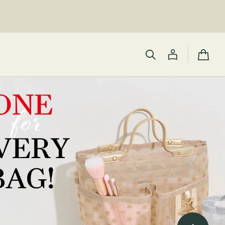
カ
ー
ト