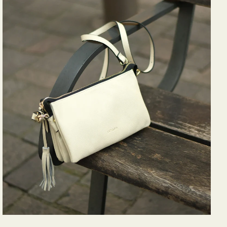
バ
ッ
グ
タ
ッ
セ
ル
シ
ョ
ル
ダ
ー