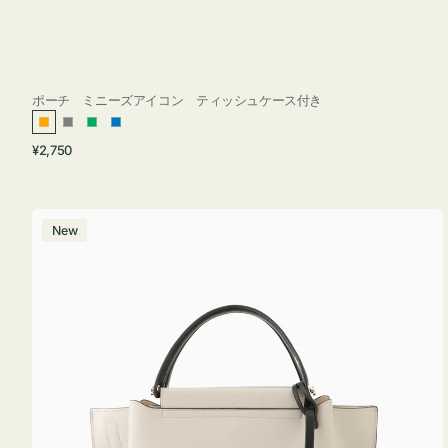
ポーチ ミニーズアイコン ティッシュケース付き
オ
グ
グ
ブ
通
¥2,750
レ
レ
リ
ル
常
ン
ー
ー
ー
価
ジ
ン
格
バ
New
ッ
グ
バ
イ
カ
ラ
ー
オ
フ