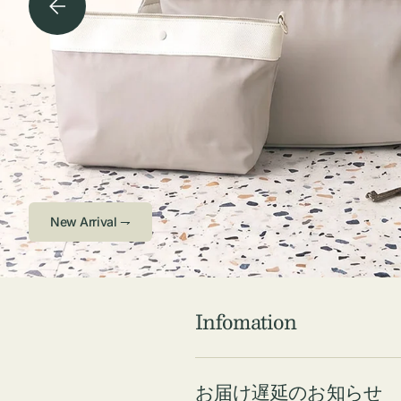
チケース他
ボ
ス
コスメ
ト
リ
ジュエリーボッ
メ
エ
クス ・ケース
ラ
ブ
インテリア
傘
ハ
ク
Check ⇁
Infomation
お届け遅延のお知らせ