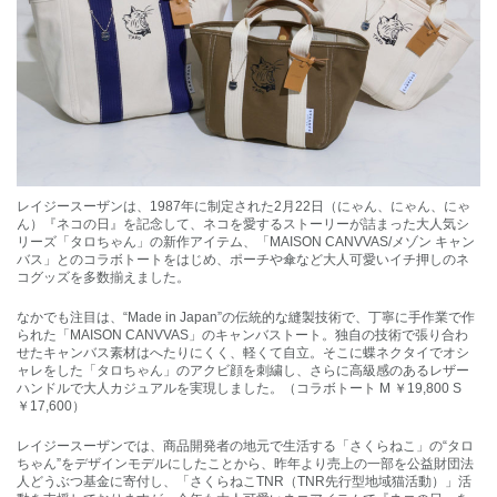
レイジースーザンは、1987年に制定された2月22日（にゃん、にゃん、にゃ
ん）『ネコの日』を記念して、ネコを愛するストーリーが詰まった大人気シ
リーズ「タロちゃん」の新作アイテム、「MAISON CANVVAS/メゾン キャン
バス」とのコラボトートをはじめ、ポーチや傘など大人可愛いイチ押しのネ
コグッズを多数揃えました。
なかでも注目は、“Made in Japan”の伝統的な縫製技術で、丁寧に手作業で作
られた「MAISON CANVVAS」のキャンバストート。独自の技術で張り合わ
せたキャンバス素材はへたりにくく、軽くて自立。そこに蝶ネクタイでオシ
ャレをした「タロちゃん」のアクビ顔を刺繍し、さらに高級感のあるレザー
ハンドルで大人カジュアルを実現しました。（コラボトート M ￥19,800 S
￥17,600）
レイジースーザンでは、商品開発者の地元で生活する「さくらねこ」の“タロ
ちゃん”をデザインモデルにしたことから、昨年より売上の一部を公益財団法
人どうぶつ基金に寄付し、「さくらねこTNR（TNR先行型地域猫活動）」活