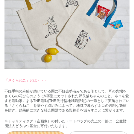
「さくらねこ」とは・・・
不妊手術の麻酔が効いている間に不妊去勢済みである印として、耳の先端を
さくらの花びらのようにV字型にカットされた野良猫ちゃんのこと。ネコを愛
する活動家によるTNR活動(TNR先行型地域猫活動)の一環として実施されてい
る「さくらねこ」を増やす取組みによって、地域で暮らすネコの過剰な繁殖
を防ぎ、結果的に大きな社会問題である殺処分を減らすことに繋がります。
※チャリティタグ（左画像）の付いたトートバッグの売上の一部は、公益財
団法人どうぶつ基金に寄付いたします。