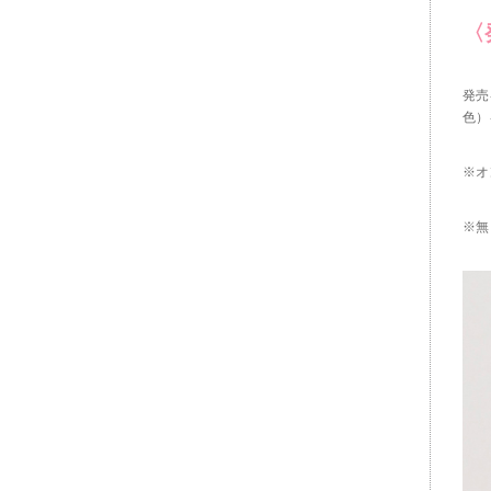
〈
発売
色）
※オ
※無