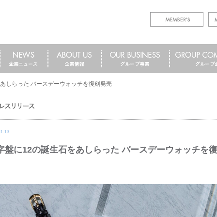
をあしらった バースデーウォッチを復刻発売
11.13
字盤に12の誕生石をあしらった バースデーウォッチを