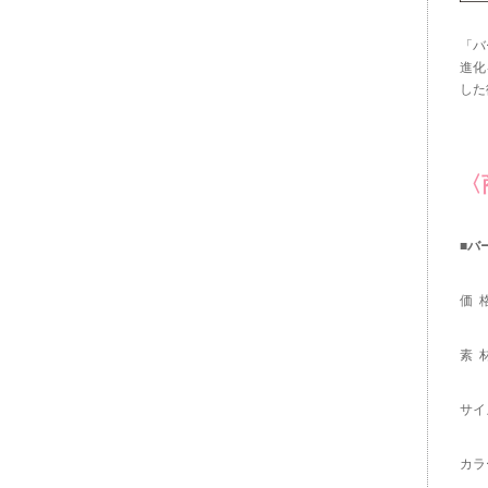
「バ
進化
した
〈
■バ
価 格
素 
サイ
カラ