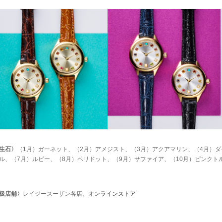
生石〉
（1月）ガーネット、（2月）アメジスト、（3月）アクアマリン、（4月）ダ
ル、（7月）ルビー、（8月）ペリドット、（9月）サファイア、（10月）ピンクト
扱店舗〉
レイジースーザン各店、
オンラインストア