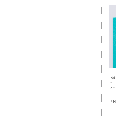
〈誕
パー
イズ
〈取