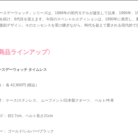
ースデーウォッチ」シリーズは、1988年の初代モデルが誕生して以来、1990年、1991年
を続け、8代目を迎えます。今回のスペシャルエディションは、1990年に発売し、
復刻デザイン。そのエッセンスを受け継ぎながら、時代を超えて愛される現代的で
商品ラインアップ〉
ースデーウォッチ タイムレス
： 各 42,900円 (税込）
材： ケース/ステンレス、 ムーブメント/日本製クオーツ、 ベルト/牛革
ズ： 径2.7cm、ベルト長さ21cm
ー： ゴールド/シルバー/ブラック