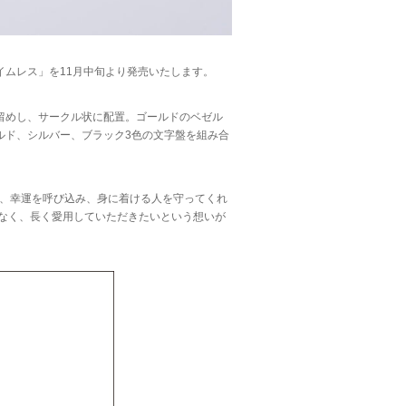
イムレス」を11月中旬より発売いたします。
留めし、サークル状に配置。ゴールドのベゼル
ルド、シルバー、ブラック3色の文字盤を組み合
ーは、幸運を呼び込み、身に着ける人を守ってくれ
となく、長く愛用していただきたいという想いが