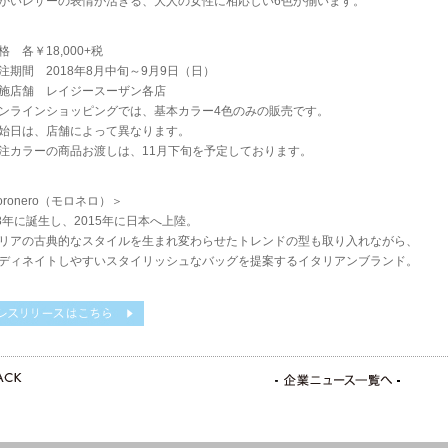
かいレザーの表情が活きる、大人の女性に相応しい6色が揃います。
格 各￥18,000+税
注期間 2018年8月中旬～9月9日（日）
施店舗 レイジースーザン各店
ンラインショッピングでは、基本カラー4色のみの販売です。
始日は、店舗によって異なります。
注カラーの商品お渡しは、11月下旬を予定しております。
oronero（モロネロ）＞
08年に誕生し、2015年に日本へ上陸。
リアの古典的なスタイルを生まれ変わらせたトレンドの型も取り入れながら、
ディネイトしやすいスタイリッシュなバッグを提案するイタリアンブランド。