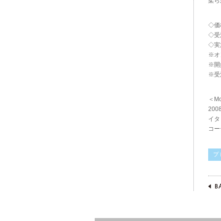
柔ら
◇価
◇受
◇実
※オ
※開
※受
＜M
20
イタ
コー