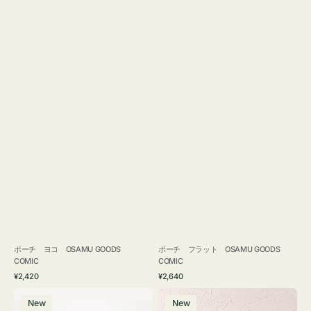
ポーチ ヨコ OSAMU GOODS
ポーチ フラット OSAMU GOODS
COMIC
COMIC
通
通
¥2,420
¥2,640
常
常
エ
チ
価
価
New
New
コ
ャ
格
格