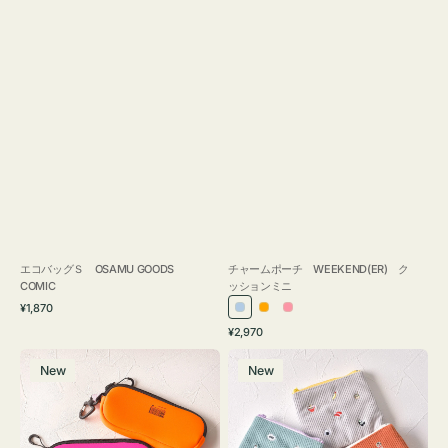
エコバッグＳ OSAMU GOODS
チャームポーチ WEEKEND(ER) ク
COMIC
ッションミニ
通
¥1,870
ラ
オ
ピ
常
通
¥2,970
イ
レ
ン
価
常
グ
ポ
格
ト
ン
ク
価
New
New
ラ
ー
ブ
ジ
格
ス
チ
ル
ケ
ミ
ー
ー
ニ