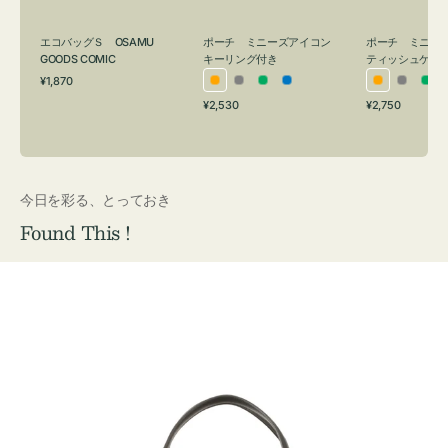
グ
ュ
付
ケ
エコバッグＳ OSAMU
ポーチ ミニーズアイコン
ポーチ ミニー
き
ー
GOODS COMIC
キーリング付き
ティッシュケー
通
ス
¥1,870
オ
グ
グ
ブ
オ
グ
グ
常
付
通
通
¥2,530
¥2,750
レ
レ
リ
ル
レ
レ
リ
価
常
常
き
格
ン
ー
ー
ー
ン
ー
ー
価
価
ジ
ン
ジ
ン
格
格
今日を彩る、とっておき
Found This !