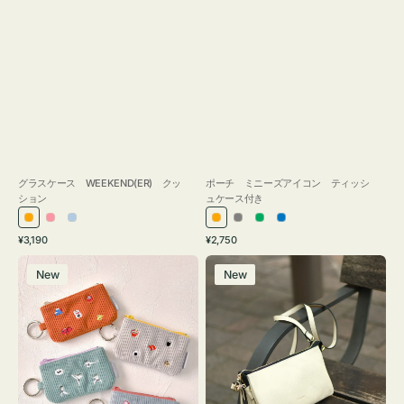
グラスケース WEEKEND(ER) クッ
ポーチ ミニーズアイコン ティッシ
ション
ュケース付き
オ
ピ
ラ
オ
グ
グ
ブ
通
通
¥3,190
¥2,750
レ
ン
イ
レ
レ
リ
ル
常
常
ポ
レ
ン
ク
ト
ン
ー
ー
ー
価
価
New
New
ー
ザ
ジ
ブ
ジ
ン
格
格
チ
ー
ル
ミ
バ
ー
ニ
ッ
ー
グ
ズ
タ
ア
ッ