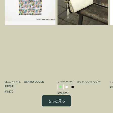
OSAMU
タ
GOODS
ッ
COMIC
セ
ル
シ
ョ
ル
ダ
ー
エコバッグＳ OSAMU GOODS
レザーバッグ タッセルショルダー
バ
COMIC
通
¥1
ラ
ホ
ブ
通
常
¥1,870
通
¥15,400
イ
ワ
ラ
常
価
常
価
格
ト
イ
ッ
もっと見る
価
格
グ
ト
ク
格
リ