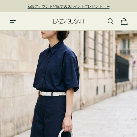
ン
新規アカウント登録で500ポイントプレゼント！ ⇁
ツ
に
進
カ
む
ー
ト