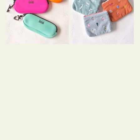
ス
ー
WEEKEND(ER)
ズ
ク
ア
ッ
イ
シ
コ
ョ
ン
ン
テ
ィ
ッ
シ
ュ
ケ
ー
ス
付
き