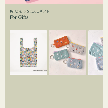
ありがとうを伝えるギフト
For Gifts
エ
ポ
ポ
コ
ー
ー
バ
チ
チ
ッ
ミ
ミ
グ
ニ
ニ
Ｓ
ー
ー
OSAMU
ズ
ズ
GOODS
ア
ア
COMIC
イ
イ
コ
コ
ン
ン
キ
テ
ー
ィ
リ
ッ
ン
シ