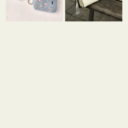
イ
セ
コ
ル
ン
シ
キ
ョ
ー
ル
リ
ダ
ン
ー
グ
付
き