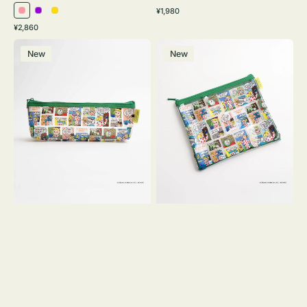
通
¥1,980
ピ
パ
イ
常
通
¥2,860
ン
ー
エ
価
常
ポ
ポ
格
ク
プ
ロ
価
New
New
ー
ー
ル
ー
格
チ
チ
ヨ
フ
コ
ラ
OSAMU
ッ
GOODS
ト
COMIC
OSAMU
GOODS
COMIC