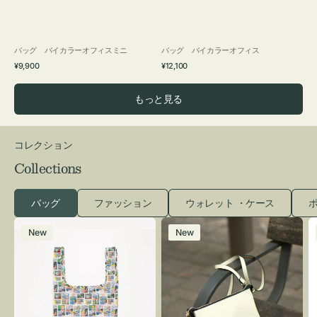
バッグ バイカラーオフィスミニ
バッグ バイカラーオフィス
通
通
¥9,900
¥12,100
常
常
価
価
もっと見る
格
格
コレクション
Collections
バッグ
ファッション
ウォレット ・ケース
ポ
エ
レ
New
New
コ
ザ
バ
ー
ッ
バ
グ
ッ
Ｓ
グ