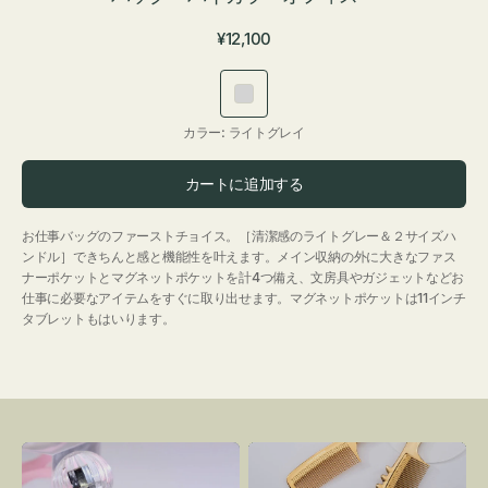
通
¥12,100
常
価
ラ
格
イ
カラー:
ライトグレイ
ト
グ
カートに追加する
レ
イ
お仕事バッグのファーストチョイス。［清潔感のライトグレー＆２サイズハ
ンドル］できちんと感と機能性を叶えます。メイン収納の外に大きなファス
ナーポケットとマグネットポケットを計4つ備え、文房具やガジェットなどお
仕事に必要なアイテムをすぐに取り出せます。マグネットポケットは11インチ
タブレットもはいります。