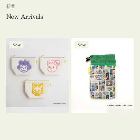
新着
New Arrivals
ポ
ボ
New
New
ー
ト
チ
ル
OSAMU
ケ
GOODS
ー
キ
ス
ャ
OSAMU
ン
GOODS
バ
COMIC
ス
サ
ガ
ラ