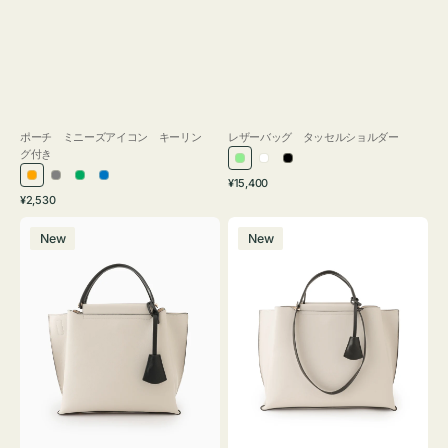
ポーチ ミニーズアイコン キーリン
レザーバッグ タッセルショルダー
グ付き
ラ
ホ
ブ
通
オ
グ
グ
ブ
¥15,400
イ
ワ
ラ
通
常
¥2,530
レ
レ
リ
ル
ト
イ
ッ
常
価
バ
バ
ン
ー
ー
ー
グ
ト
ク
価
格
New
New
ッ
ッ
ジ
ン
格
リ
グ
グ
ー
バ
バ
ン
イ
イ
カ
カ
ラ
ラ
ー
ー
オ
オ
フ
フ
ィ
ィ