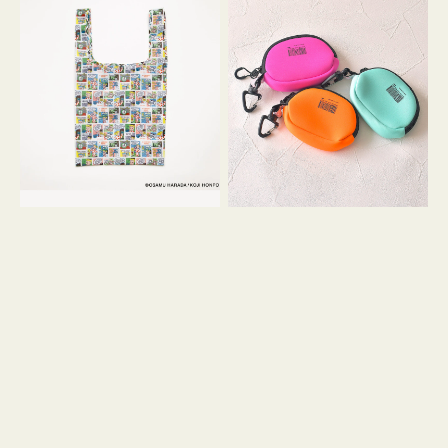
バ
ー
ッ
ム
グ
ポ
Ｓ
ー
OSAMU
チ
GOODS
WEEKEND(ER)
COMIC
ク
ッ
シ
ョ
ン
ミ
ニ