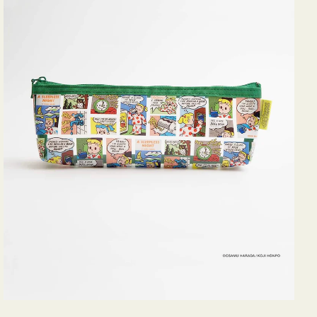
ヨ
コ
OSAMU
GOODS
COMIC