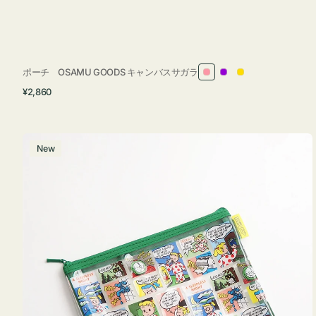
ポーチ OSAMU GOODS キャンバスサガラ
ピ
パ
イ
通
¥2,860
ン
ー
エ
常
ク
プ
ロ
価
ル
ー
格
ポ
New
ー
チ
フ
ラ
ッ
ト
OSAMU
GOODS
COMIC