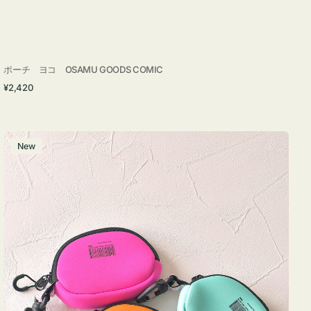
ポーチ ヨコ OSAMU GOODS COMIC
通
¥2,420
常
価
格
チ
New
ャ
ー
ム
ポ
ー
チ
WEEKEND(ER)
ク
ッ
シ