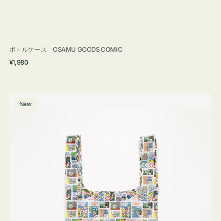
ボトルケース OSAMU GOODS COMIC
通
¥1,980
常
価
格
エ
New
コ
バ
ッ
グ
Ｓ
OSAMU
GOODS
COMIC