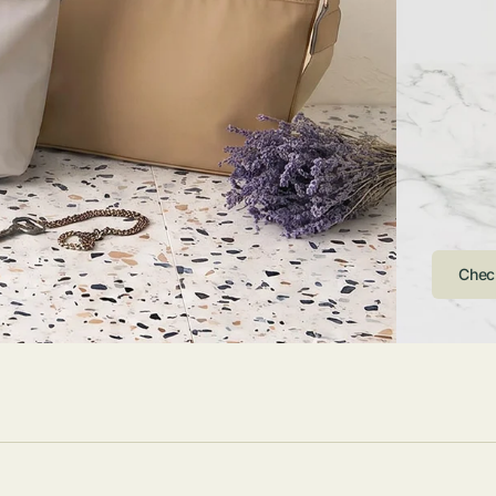
ストンバッグ
トール・ハッ
・グローブ
ュック
ガネ・サング
コバッグ・サ
ス・ルーペ
バッグ
ンカチ・ソッ
ス