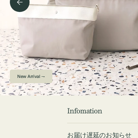
チケース他
ボ
ス
コスメ
ト
リ
ジュエリーボッ
メ
エ
クス ・ケース
ラ
ブ
インテリア
傘
ハ
ク
Check ⇁
Infomation
お届け遅延のお知らせ