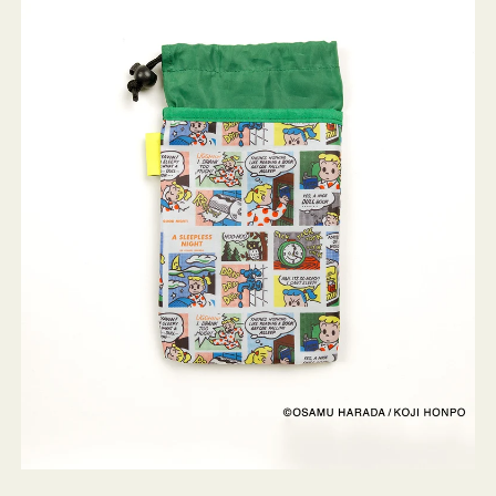
ケ
ー
ス
OSAMU
GOODS
COMIC