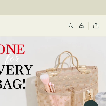
カ
ー
ト