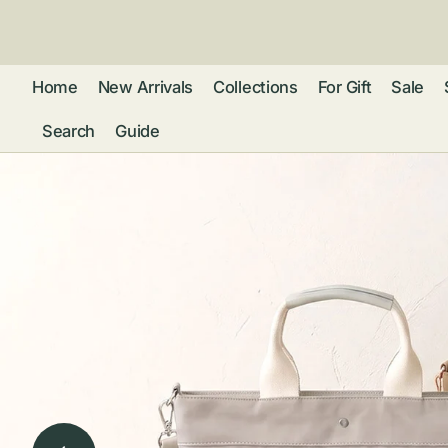
ン
ツ
に
進
Home
New Arrivals
Collections
For Gift
Sale
む
Search
Guide
フレグランス
アクセサリー
ネ
リストウォッチ
ピ
カ
バッグ
ト
リ
ファッション
シ
バ
ブ
グ
ム
ウォレット・革
バ
ー
小物
ス
ブ
ポ
ウ
ポーチ ・ メガ
ネケース・マル
ハ
扇