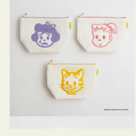
OSAMU
GOODS
キ
ャ
ン
バ
ス
サ
ガ
ラ