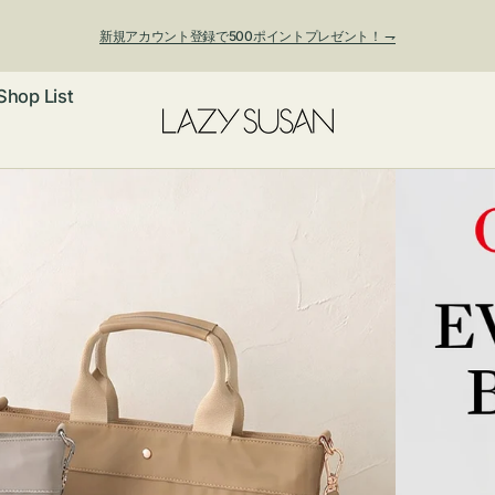
新規アカウント登録で500ポイントプレゼント！ ⇁
Shop List
ックレス
アス・イヤー
フ
ートバッグ
ング
ョルダーバッ
ッグチャー
レスレット・
・キーホルダ
ングル
マートフォン
ローチ
シェット
エア
ンドバッグ
子・ファン