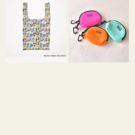
バ
ー
ッ
ム
グ
ポ
Ｓ
ー
OSAMU
チ
GOODS
WEEKEND(ER)
COMIC
ク
ッ
シ
ョ
ン
ミ
ニ