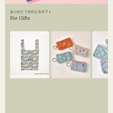
ありがとうを伝えるギフト
For Gifts
エ
ポ
ポ
コ
ー
ー
バ
チ
チ
ッ
ミ
ミ
グ
ニ
ニ
Ｓ
ー
ー
OSAMU
ズ
ズ
GOODS
ア
ア
COMIC
イ
イ
コ
コ
ン
ン
キ
テ
ー
ィ
リ
ッ
ン
シ