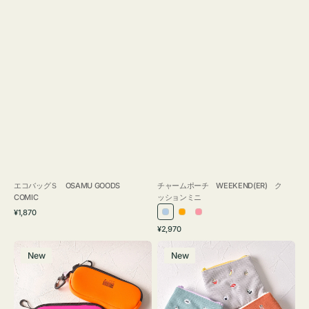
エコバッグＳ OSAMU GOODS
チャームポーチ WEEKEND(ER) ク
COMIC
ッションミニ
通
¥1,870
ラ
オ
ピ
常
通
¥2,970
イ
レ
ン
価
常
グ
ポ
格
ト
ン
ク
価
New
New
ラ
ー
ブ
ジ
格
ス
チ
ル
ケ
ミ
ー
ー
ニ