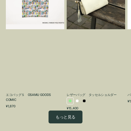
OSAMU
タ
GOODS
ッ
COMIC
セ
ル
シ
ョ
ル
ダ
ー
エコバッグＳ OSAMU GOODS
レザーバッグ タッセルショルダー
バ
COMIC
通
¥1
ラ
ホ
ブ
通
常
¥1,870
通
¥15,400
イ
ワ
ラ
常
価
常
価
格
ト
イ
ッ
もっと見る
価
格
グ
ト
ク
格
リ