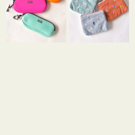
ス
ー
WEEKEND(ER)
ズ
ク
ア
ッ
イ
シ
コ
ョ
ン
ン
テ
ィ
ッ
シ
ュ
ケ
ー
ス
付
き