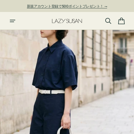
ン
新規アカウント登録で500ポイントプレゼント！ ⇁
ツ
に
進
カ
む
ー
ト