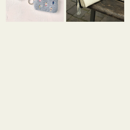
イ
セ
コ
ル
ン
シ
キ
ョ
ー
ル
リ
ダ
ン
ー
グ
付
き