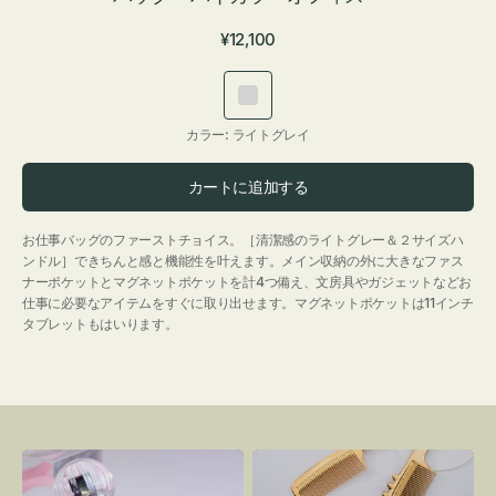
通
¥12,100
常
価
ラ
格
イ
カラー:
ライトグレイ
ト
グ
カートに追加する
レ
イ
お仕事バッグのファーストチョイス。［清潔感のライトグレー＆２サイズハ
ンドル］できちんと感と機能性を叶えます。メイン収納の外に大きなファス
ナーポケットとマグネットポケットを計4つ備え、文房具やガジェットなどお
仕事に必要なアイテムをすぐに取り出せます。マグネットポケットは11インチ
タブレットもはいります。