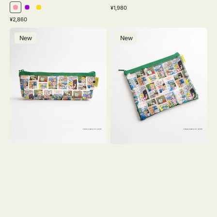
通
¥1,980
ピ
パ
イ
常
通
¥2,860
ン
ー
エ
価
常
ポ
ポ
格
ク
プ
ロ
価
New
New
ー
ー
ル
ー
格
チ
チ
ヨ
フ
コ
ラ
OSAMU
ッ
GOODS
ト
COMIC
OSAMU
GOODS
COMIC