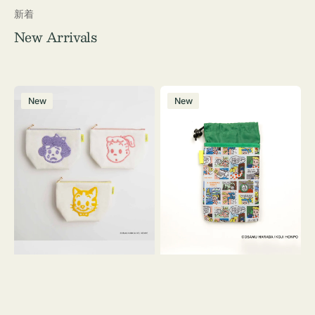
新着
New Arrivals
ポ
ボ
New
New
ー
ト
チ
ル
OSAMU
ケ
GOODS
ー
キ
ス
ャ
OSAMU
ン
GOODS
バ
COMIC
ス
サ
ガ
ラ