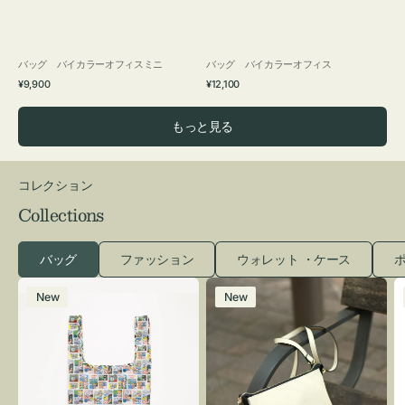
バッグ バイカラーオフィスミニ
バッグ バイカラーオフィス
通
通
¥9,900
¥12,100
常
常
価
価
もっと見る
格
格
コレクション
Collections
バッグ
ファッション
ウォレット ・ケース
ポ
エ
レ
New
New
コ
ザ
バ
ー
ッ
バ
グ
ッ
Ｓ
グ