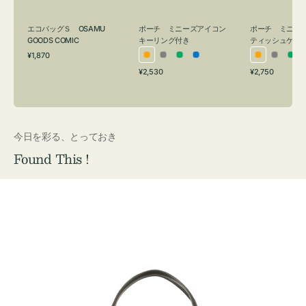
グ
ュ
付
ケ
エコバッグＳ OSAMU
ポーチ ミニーズアイコン
ポーチ ミニー
き
ー
GOODS COMIC
キーリング付き
ティッシュケー
通
ス
¥1,870
オ
グ
グ
ブ
オ
グ
グ
常
付
通
通
¥2,530
¥2,750
レ
レ
リ
ル
レ
レ
リ
価
常
常
き
格
ン
ー
ー
ー
ン
ー
ー
価
価
ジ
ン
ジ
ン
格
格
今日を彩る、とっておき
Found This !