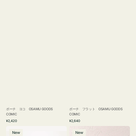
ポーチ ヨコ OSAMU GOODS
ポーチ フラット OSAMU GOODS
COMIC
COMIC
通
通
¥2,420
¥2,640
常
常
エ
チ
価
価
New
New
コ
ャ
格
格