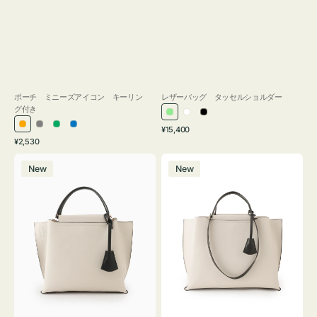
ポーチ ミニーズアイコン キーリン
レザーバッグ タッセルショルダー
グ付き
ラ
ホ
ブ
通
オ
グ
グ
ブ
¥15,400
イ
ワ
ラ
通
常
¥2,530
レ
レ
リ
ル
ト
イ
ッ
常
価
バ
バ
ン
ー
ー
ー
グ
ト
ク
価
格
New
New
ッ
ッ
ジ
ン
格
リ
グ
グ
ー
バ
バ
ン
イ
イ
カ
カ
ラ
ラ
ー
ー
オ
オ
フ
フ
ィ
ィ