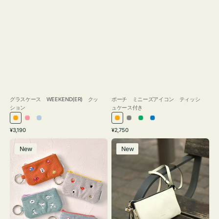
グラスケース WEEKEND(ER) クッ
ポーチ ミニーズアイコン ティッシ
ション
ュケース付き
オ
ピ
ラ
オ
グ
グ
ブ
通
通
¥3,190
¥2,750
レ
ン
イ
レ
レ
リ
ル
常
常
ポ
レ
ン
ク
ト
ン
ー
ー
ー
価
価
New
New
ー
ザ
ジ
ブ
ジ
ン
格
格
チ
ー
ル
ミ
バ
ー
ニ
ッ
ー
グ
ズ
タ
ア
ッ