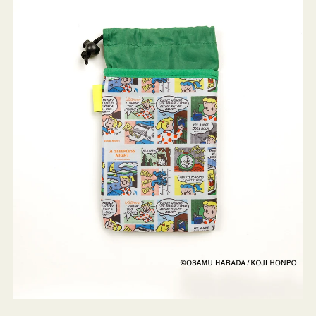
ケ
ー
ス
OSAMU
GOODS
COMIC