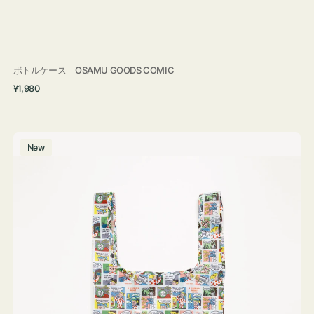
ボトルケース OSAMU GOODS COMIC
通
¥1,980
常
価
格
エ
New
コ
バ
ッ
グ
Ｓ
OSAMU
GOODS
COMIC