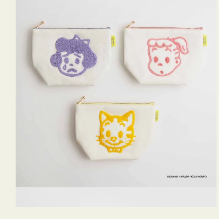
OSAMU
GOODS
キ
ャ
ン
バ
ス
サ
ガ
ラ