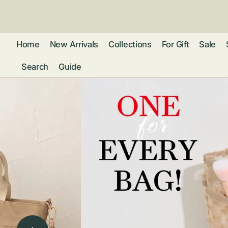
ン
ツ
に
進
Home
New Arrivals
Collections
For Gift
Sale
む
Search
Guide
フレグランス
アクセサリー
ネ
リストウォッチ
ピ
カ
バッグ
ト
リ
ファッション
シ
バ
ブ
グ
ム
ウォレット・革
バ
ー
小物
ス
ブ
ポ
ウ
ポーチ ・ メガ
ネケース・マル
ハ
扇