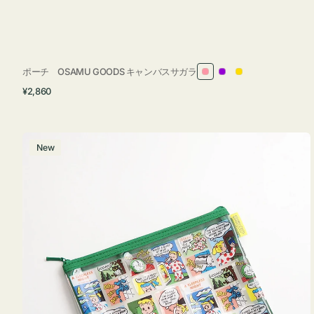
ポーチ OSAMU GOODS キャンバスサガラ
ピ
パ
イ
通
¥2,860
ン
ー
エ
常
ク
プ
ロ
価
ル
ー
格
ポ
New
ー
チ
フ
ラ
ッ
ト
OSAMU
GOODS
COMIC