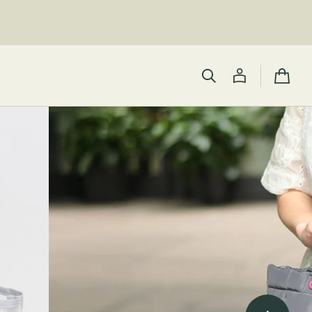
カ
ー
ト