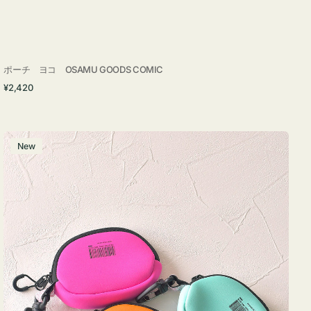
ポーチ ヨコ OSAMU GOODS COMIC
通
¥2,420
常
価
格
チ
New
ャ
ー
ム
ポ
ー
チ
WEEKEND(ER)
ク
ッ
シ