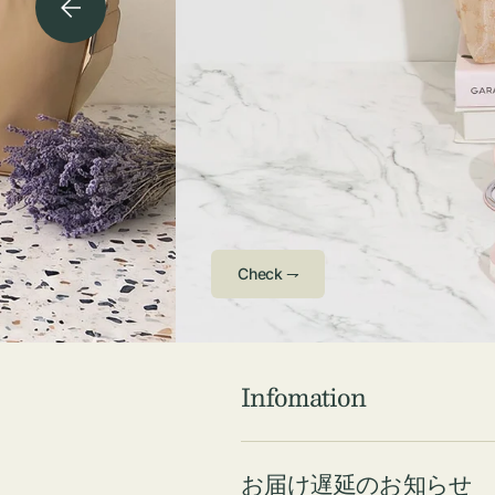
チケース他
ボ
ス
コスメ
ト
リ
ジュエリーボッ
メ
エ
クス ・ケース
ラ
ブ
インテリア
傘
ハ
ク
Check ⇁
Infomation
お届け遅延のお知らせ