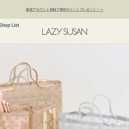
新規アカウント登録で500ポイントプレゼント！ ⇁
Shop List
夏季休業および発送停止について
ックレス
アス・イヤー
フ
ートバッグ
ング
ョルダーバッ
ッグチャー
レスレット・
・キーホルダ
ングル
マートフォン
ローチ
シェット
エア
ンドバッグ
子・ファン