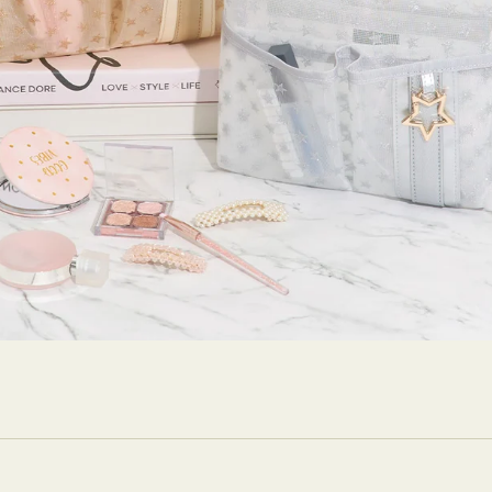
ストンバッグ
トール・ハッ
・グローブ
ュック
ガネ・サング
コバッグ・サ
ス・ルーペ
バッグ
ンカチ・ソッ
ス
Arri