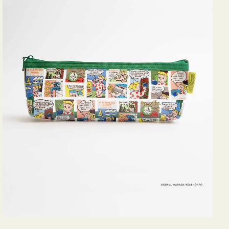
ヨ
コ
OSAMU
GOODS
COMIC