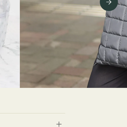
ving Soon⇁