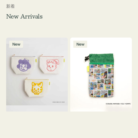
新着
New Arrivals
ポ
ボ
New
New
ー
ト
チ
ル
OSAMU
ケ
GOODS
ー
キ
ス
ャ
OSAMU
ン
GOODS
バ
COMIC
ス
サ
ガ
ラ