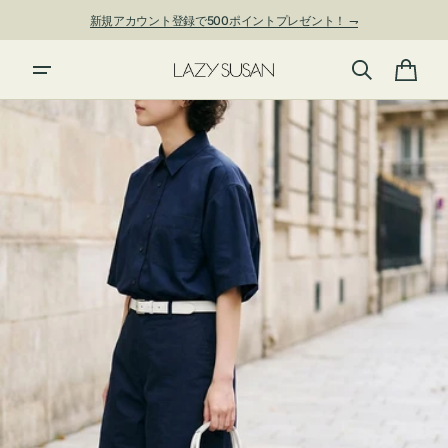
ン
新規アカウント登録で500ポイントプレゼント！ ⇁
ツ
に
進
カ
む
ー
ト