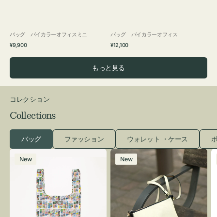
バッグ バイカラーオフィスミニ
バッグ バイカラーオフィス
通
通
¥9,900
¥12,100
常
常
価
価
もっと見る
格
格
コレクション
Collections
バッグ
ファッション
ウォレット ・ケース
ポ
エ
レ
New
New
コ
ザ
バ
ー
ッ
バ
グ
ッ
Ｓ
グ