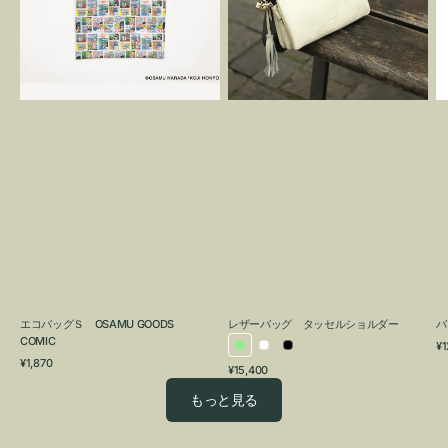
OSAMU
タ
GOODS
ッ
COMIC
セ
ル
シ
ョ
ル
ダ
ー
エコバッグＳ OSAMU GOODS
レザーバッグ タッセルショルダー
バ
COMIC
通
¥1
ラ
ホ
ブ
通
常
¥1,870
通
¥15,400
イ
ワ
ラ
常
価
常
価
格
ト
イ
ッ
もっと見る
価
格
グ
ト
ク
格
リ