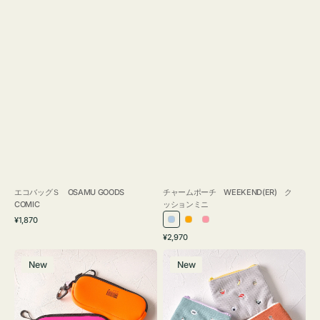
エコバッグＳ OSAMU GOODS
チャームポーチ WEEKEND(ER) ク
COMIC
ッションミニ
通
¥1,870
ラ
オ
ピ
常
通
¥2,970
イ
レ
ン
価
常
グ
ポ
格
ト
ン
ク
価
New
New
ラ
ー
ブ
ジ
格
ス
チ
ル
ケ
ミ
ー
ー
ニ