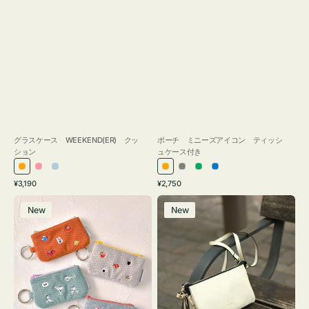
グラスケース WEEKEND(ER) クッ
ポーチ ミニーズアイコン ティッシ
ション
ュケース付き
オ
ピ
ラ
オ
グ
グ
ブ
通
通
¥3,190
¥2,750
レ
ン
イ
レ
レ
リ
ル
常
常
ポ
レ
ン
ク
ト
ン
ー
ー
ー
価
価
New
New
ー
ザ
ジ
ブ
ジ
ン
格
格
チ
ー
ル
ミ
バ
ー
ニ
ッ
ー
グ
ズ
タ
ア
ッ