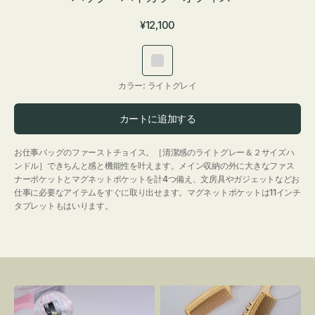
通
¥12,100
常
価
ラ
格
イ
カラー:
ライトグレイ
ト
グ
カートに追加する
レ
イ
お仕事バッグのファーストチョイス。［清潔感のライトグレー＆２サイズハ
ンドル］できちんと感と機能性を叶えます。メイン収納の外に大きなファス
ナーポケットとマグネットポケットを計4つ備え、文房具やガジェットなどお
仕事に必要なアイテムをすぐに取り出せます。マグネットポケットは11インチ
タブレットもはいります。