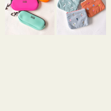
ス
ー
WEEKEND(ER)
ズ
ク
ア
ッ
イ
シ
コ
ョ
ン
ン
テ
ィ
ッ
シ
ュ
ケ
ー
ス
付
き