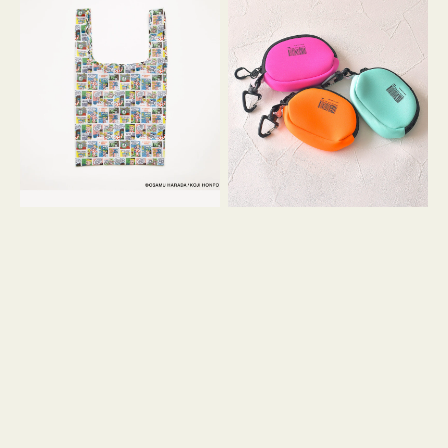
バ
ー
ッ
ム
グ
ポ
Ｓ
ー
OSAMU
チ
GOODS
WEEKEND(ER)
COMIC
ク
ッ
シ
ョ
ン
ミ
ニ