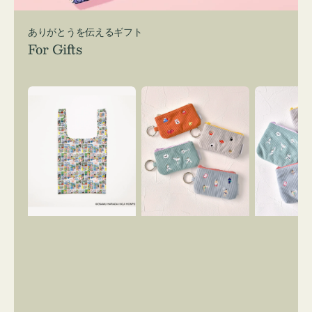
ありがとうを伝えるギフト
For Gifts
エ
ポ
ポ
コ
ー
ー
バ
チ
チ
ッ
ミ
ミ
グ
ニ
ニ
Ｓ
ー
ー
OSAMU
ズ
ズ
GOODS
ア
ア
COMIC
イ
イ
コ
コ
ン
ン
キ
テ
ー
ィ
リ
ッ
ン
シ