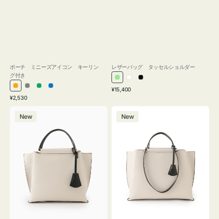
ポーチ ミニーズアイコン キーリン
レザーバッグ タッセルショルダー
グ付き
ラ
ホ
ブ
通
オ
グ
グ
ブ
¥15,400
イ
ワ
ラ
通
常
¥2,530
レ
レ
リ
ル
ト
イ
ッ
常
価
バ
バ
ン
ー
ー
ー
グ
ト
ク
価
格
New
New
ッ
ッ
ジ
ン
格
リ
グ
グ
ー
バ
バ
ン
イ
イ
カ
カ
ラ
ラ
ー
ー
オ
オ
フ
フ
ィ
ィ