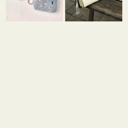
イ
セ
コ
ル
ン
シ
キ
ョ
ー
ル
リ
ダ
ン
ー
グ
付
き