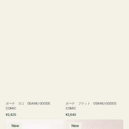
ポーチ ヨコ OSAMU GOODS
ポーチ フラット OSAMU GOODS
COMIC
COMIC
通
通
¥2,420
¥2,640
常
常
エ
チ
価
価
New
New
コ
ャ
格
格