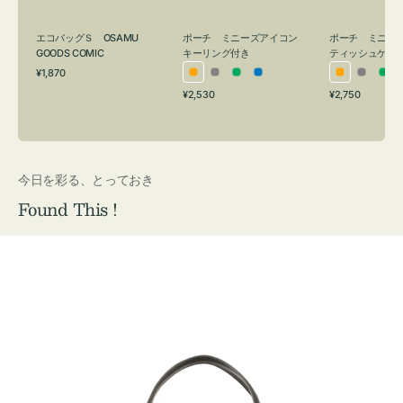
グ
ュ
付
ケ
エコバッグＳ OSAMU
ポーチ ミニーズアイコン
ポーチ ミニー
き
ー
GOODS COMIC
キーリング付き
ティッシュケー
通
ス
¥1,870
オ
グ
グ
ブ
オ
グ
グ
常
付
通
通
¥2,530
¥2,750
レ
レ
リ
ル
レ
レ
リ
価
常
常
き
格
ン
ー
ー
ー
ン
ー
ー
価
価
ジ
ン
ジ
ン
格
格
今日を彩る、とっておき
Found This !