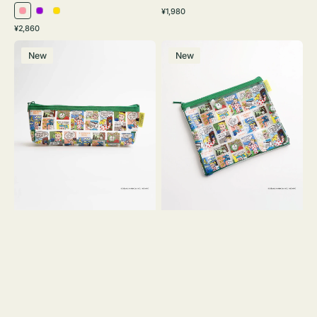
通
¥1,980
ピ
パ
イ
常
通
¥2,860
ン
ー
エ
価
常
ポ
ポ
格
ク
プ
ロ
価
New
New
ー
ー
ル
ー
格
チ
チ
ヨ
フ
コ
ラ
OSAMU
ッ
GOODS
ト
COMIC
OSAMU
GOODS
COMIC