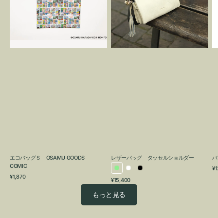
OSAMU
タ
GOODS
ッ
COMIC
セ
ル
シ
ョ
ル
ダ
ー
エコバッグＳ OSAMU GOODS
レザーバッグ タッセルショルダー
バ
COMIC
通
¥1
ラ
ホ
ブ
通
常
¥1,870
通
¥15,400
イ
ワ
ラ
常
価
常
価
格
ト
イ
ッ
もっと見る
価
格
グ
ト
ク
格
リ