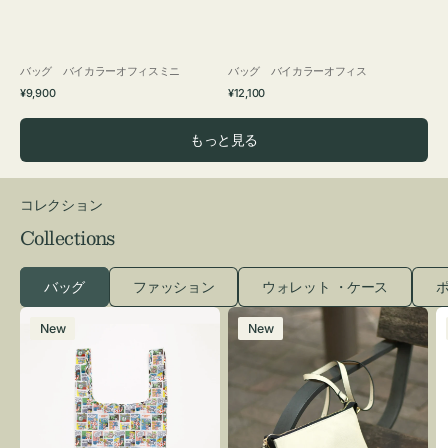
バッグ バイカラーオフィスミニ
バッグ バイカラーオフィス
通
通
¥9,900
¥12,100
常
常
価
価
もっと見る
格
格
コレクション
Collections
バッグ
ファッション
ウォレット ・ケース
ポ
エ
レ
New
New
コ
ザ
バ
ー
ッ
バ
グ
ッ
Ｓ
グ