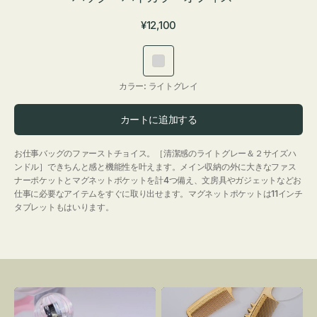
通
¥12,100
常
価
ラ
格
イ
カラー:
ライトグレイ
ト
グ
カートに追加する
レ
イ
お仕事バッグのファーストチョイス。［清潔感のライトグレー＆２サイズハ
ンドル］できちんと感と機能性を叶えます。メイン収納の外に大きなファス
ナーポケットとマグネットポケットを計4つ備え、文房具やガジェットなどお
仕事に必要なアイテムをすぐに取り出せます。マグネットポケットは11インチ
タブレットもはいります。