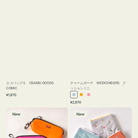
エコバッグＳ OSAMU GOODS
チャームポーチ WEEKEND(ER) ク
COMIC
ッションミニ
通
¥1,870
ラ
オ
ピ
常
通
¥2,970
イ
レ
ン
価
常
グ
ポ
格
ト
ン
ク
価
New
New
ラ
ー
ブ
ジ
格
ス
チ
ル
ケ
ミ
ー
ー
ニ