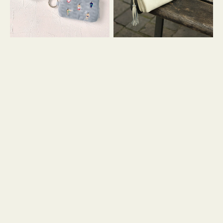
イ
セ
コ
ル
ン
シ
キ
ョ
ー
ル
リ
ダ
ン
ー
グ
付
き