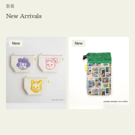
新着
New Arrivals
ポ
ボ
New
New
ー
ト
チ
ル
OSAMU
ケ
GOODS
ー
キ
ス
ャ
OSAMU
ン
GOODS
バ
COMIC
ス
サ
ガ
ラ