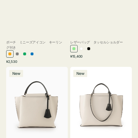
ポーチ ミニーズアイコン キーリン
レザーバッグ タッセルショルダー
グ付き
ラ
ホ
ブ
通
オ
グ
グ
ブ
¥15,400
イ
ワ
ラ
通
常
¥2,530
レ
レ
リ
ル
ト
イ
ッ
常
価
バ
バ
ン
ー
ー
ー
グ
ト
ク
価
格
New
New
ッ
ッ
ジ
ン
格
リ
グ
グ
ー
バ
バ
ン
イ
イ
カ
カ
ラ
ラ
ー
ー
オ
オ
フ
フ
ィ
ィ