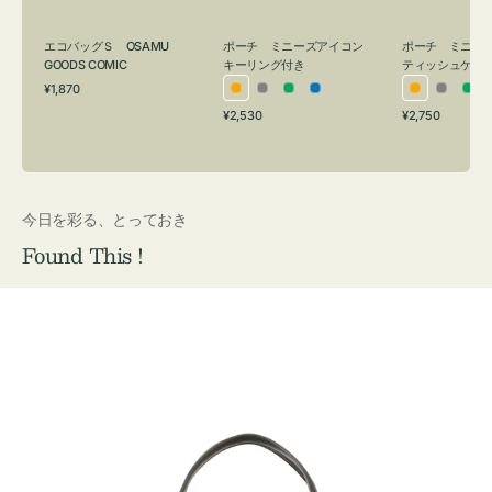
グ
ュ
付
ケ
エコバッグＳ OSAMU
ポーチ ミニーズアイコン
ポーチ ミニー
き
ー
GOODS COMIC
キーリング付き
ティッシュケー
通
ス
¥1,870
オ
グ
グ
ブ
オ
グ
グ
常
付
通
通
¥2,530
¥2,750
レ
レ
リ
ル
レ
レ
リ
価
常
常
き
格
ン
ー
ー
ー
ン
ー
ー
価
価
ジ
ン
ジ
ン
格
格
今日を彩る、とっておき
Found This !