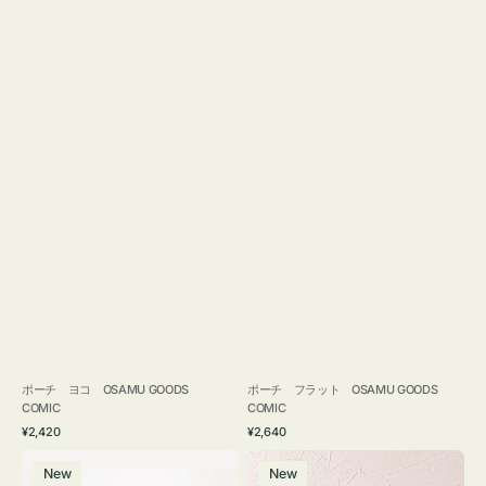
ポーチ ヨコ OSAMU GOODS
ポーチ フラット OSAMU GOODS
COMIC
COMIC
通
通
¥2,420
¥2,640
常
常
エ
チ
価
価
New
New
コ
ャ
格
格