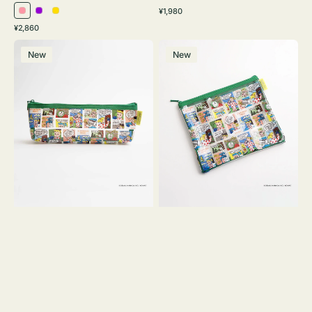
通
¥1,980
ピ
パ
イ
常
通
¥2,860
ン
ー
エ
価
常
ポ
ポ
格
ク
プ
ロ
価
New
New
ー
ー
ル
ー
格
チ
チ
ヨ
フ
コ
ラ
OSAMU
ッ
GOODS
ト
COMIC
OSAMU
GOODS
COMIC