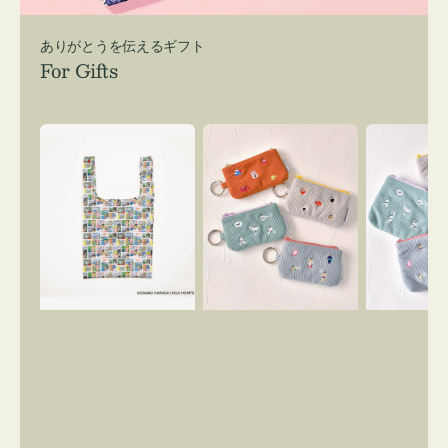
ありがとうを伝えるギフト
For Gifts
エ
ポ
ポ
コ
ー
ー
バ
チ
チ
ッ
ミ
ミ
グ
ニ
ニ
Ｓ
ー
ー
OSAMU
ズ
ズ
GOODS
ア
ア
COMIC
イ
イ
コ
コ
ン
ン
キ
テ
ー
ィ
リ
ッ
ン
シ