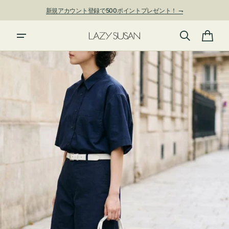
ン
新規アカウント登録で500ポイントプレゼント！ ⇁
ツ
に
進
カ
む
ー
ト