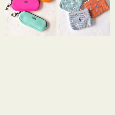
ス
ー
WEEKEND(ER)
ズ
ク
ア
ッ
イ
シ
コ
ョ
ン
ン
テ
ィ
ッ
シ
ュ
ケ
ー
ス
付
き