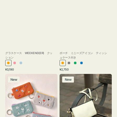
グラスケース WEEKEND(ER) クッ
ポーチ ミニーズアイコン ティッシ
ション
ュケース付き
オ
ピ
ラ
オ
グ
グ
ブ
通
通
¥3,190
¥2,750
レ
ン
イ
レ
レ
リ
ル
常
常
ポ
レ
ン
ク
ト
ン
ー
ー
ー
価
価
New
New
ー
ザ
ジ
ブ
ジ
ン
格
格
チ
ー
ル
ミ
バ
ー
ニ
ッ
ー
グ
ズ
タ
ア
ッ