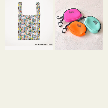
バ
ー
ッ
ム
グ
ポ
Ｓ
ー
OSAMU
チ
GOODS
WEEKEND(ER)
COMIC
ク
ッ
シ
ョ
ン
ミ
ニ