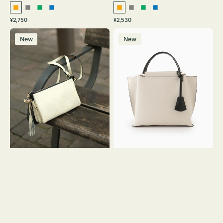
オ
グ
グ
ブ
オ
グ
グ
ブ
通
通
¥2,750
¥2,530
レ
レ
リ
ル
レ
レ
リ
ル
常
常
レ
バ
ン
ー
ー
ー
ン
ー
ー
ー
価
価
New
New
ザ
ッ
ジ
ン
ジ
ン
格
格
ー
グ
バ
バ
ッ
イ
グ
カ
タ
ラ
ッ
ー
セ
オ
ル
フ
シ
ィ
ョ
ス
ル
ミ
ダ
ニ
ー