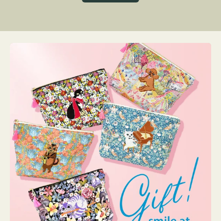
グ
ト
ク
格
リ
ー
ン