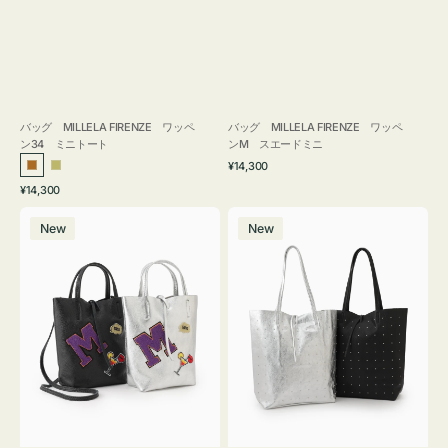
バッグ MILLELA FIRENZE ワッペ
バッグ MILLELA FIRENZE ワッペ
ン34 ミニトート
ンM スエードミニ
通
¥14,300
ブ
カ
常
通
¥14,300
ロ
ー
価
常
バ
バ
格
ン
キ
価
New
New
ッ
ッ
ズ
格
グ
グ
MILLELA
MILLELA
FIRENZE
FIRENZE
ワ
ス
ッ
タ
ペ
ッ
ン
ズ
M
ト
ミ
ー