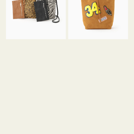
ア
ワ
ニ
ッ
マ
ペ
ル
ン
ガ
34
ラ
ス
ミ
エ
ニ
ー
ト
ド
ー
ミ
ト
ニ