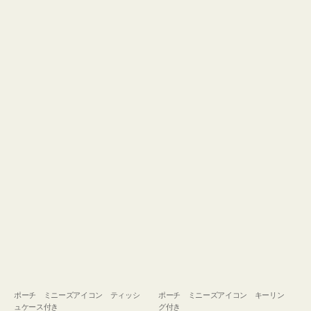
ュ
グ
ケ
付
ー
き
ス
付
き
ポーチ ミニーズアイコン ティッシ
ポーチ ミニーズアイコン キーリン
ュケース付き
グ付き