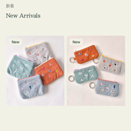
新着
New Arrivals
ポ
ポ
New
New
ー
ー
チ
チ
ミ
ミ
ニ
ニ
ー
ー
ズ
ズ
ア
ア
イ
イ
コ
コ
ン
ン
テ
キ
ィ
ー
ッ
リ
シ
ン