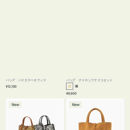
バッグ バイカラーオフィス
バッグ ナイロンフナ２コセット
通
¥12,100
ベ
グ
常
通
¥9,900
ー
レ
価
常
バ
バ
格
ジ
ー
価
New
New
ッ
ッ
ュ
格
グ
グ
MILLELA
MILLELA
FIRENZE
FIRENZE