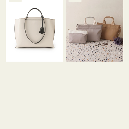
ッ
ッ
グ
ト
ク
格
グ
グ
リ
バ
ナ
ー
イ
イ
ン
カ
ロ
ラ
ン
ー
フ
オ
ナ
フ
２
ィ
コ
ス
セ
ッ
ト