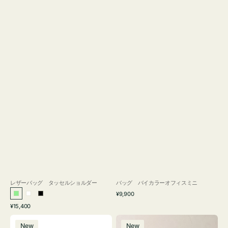
レザーバッグ タッセルショルダー
バッグ バイカラーオフィスミニ
通
¥9,900
ラ
ホ
ブ
常
通
¥15,400
イ
ワ
ラ
価
常
バ
バ
格
ト
イ
ッ
価
New
New