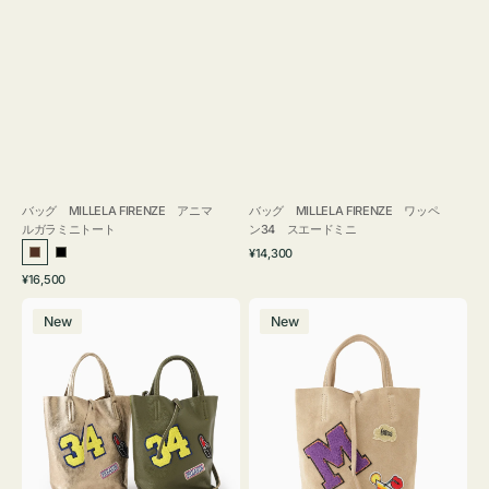
バッグ MILLELA FIRENZE アニマ
バッグ MILLELA FIRENZE ワッペ
ルガラミニトート
ン34 スエードミニ
通
¥14,300
ブ
ブ
常
通
¥16,500
ラ
ラ
価
常
バ
バ
格
ウ
ッ
価
New
New
ッ
ッ
ン
ク
格
グ
グ
MILLELA
MILLELA
FIRENZE
FIRENZE
ワ
ワ
ッ
ッ
ペ
ペ