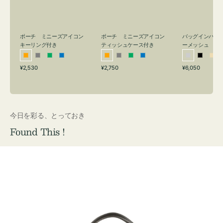
リ
ッ
メ
ン
シ
ッ
グ
ュ
シ
付
ケ
ュ
バッグインバッ
ポーチ ミニーズアイコン
ポーチ ミニーズアイコン
ーメッシュ
き
ー
キーリング付き
ティッシュケース付き
ス
シ
ブ
ベ
オ
グ
グ
ブ
オ
グ
グ
ブ
付
通
通
通
¥6,050
¥2,530
¥2,750
ル
ラ
ー
レ
レ
リ
ル
レ
レ
リ
ル
常
常
常
き
バ
ッ
ジ
ン
ー
ー
ー
ン
ー
ー
ー
価
価
価
ー
ク
ュ
ジ
ン
ジ
ン
格
格
格
今日を彩る、とっておき
Found This !