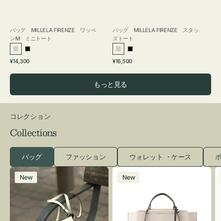
バッグ MILLELA FIRENZE ワッペ
バッグ MILLELA FIRENZE スタッ
ンM ミニトート
ズトート
シ
ブ
シ
ブ
通
通
¥14,300
¥16,500
ル
ラ
ル
ラ
常
常
バ
ッ
バ
ッ
価
価
もっと見る
ー
ク
ー
ク
格
格
コレクション
Collections
バッグ
ファッション
ウォレット ・ケース
ポ
レ
バ
New
New
ザ
ッ
ー
グ
バ
バ
ッ
イ