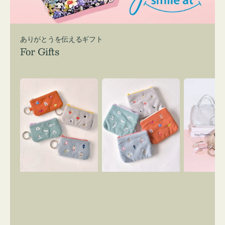
ありがとうを伝えるギフト
For Gifts
ポ
ポ
バ
ー
ー
ッ
チ
チ
グ
ミ
ミ
イ
ニ
ニ
ン
ー
ー
バ
ズ
ズ
ッ
ア
ア
グ
イ
イ
ス
コ
コ
マ
ン
ン
イ
キ
テ
リ
ー
ィ
ー