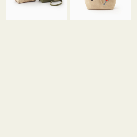
ン
ン
34
M
ミ
ス
ニ
エ
ト
ー
ー
ド
ト
ミ
ニ