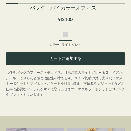
バッグ バイカラーオフィス
通
¥12,100
常
価
ラ
格
イ
カラー:
ライトグレイ
ト
グ
カートに追加する
レ
イ
お仕事バッグのファーストチョイス。［清潔感のライトグレー＆２サイズハ
ンドル］できちんと感と機能性を叶えます。メイン収納の外に大きなファス
ナーポケットとマグネットポケットを計4つ備え、文房具やガジェットなどお
仕事に必要なアイテムをすぐに取り出せます。マグネットポケットは11インチ
タブレットもはいります。