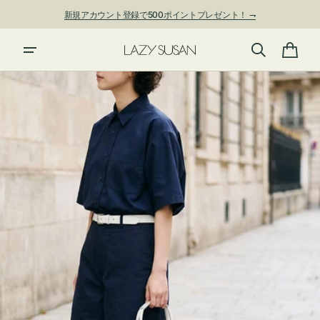
ン
新規アカウント登録で500ポイントプレゼント！ ⇁
ツ
に
進
カ
む
ー
ト