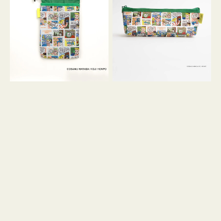
ケ
ヨ
ー
コ
ス
OSAMU
OSAMU
GOODS
GOODS
COMIC
COMIC