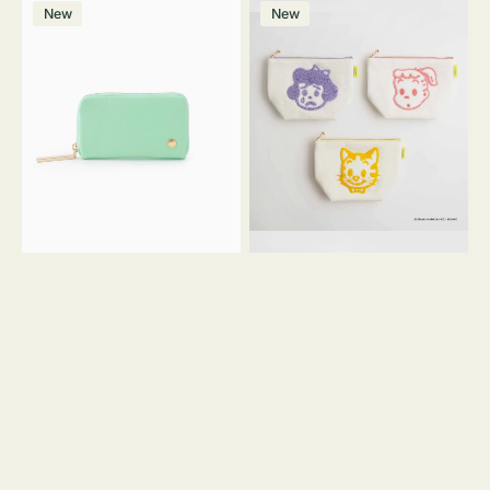
マ
ポ
ボ
ー
ウ
ー
ン
ー
価
格
New
New
ル
ー
リ
ン
グ
格
ホ
チ
チ
ー
リ
ワ
コ
OSAMU
ー
イ
イ
GOODS
ン
ト
ン
キ
ク
ャ
ッ
ン
シ
バ
ョ
ス
ン
サ
ガ
ラ