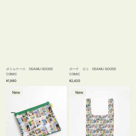
ボトルケース OSAMU GOODS
ポーチ ヨコ OSAMU GOODS
COMIC
COMIC
通
通
¥1,980
¥2,420
常
常
ポ
エ
価
価
New
New
ー
コ
格
格
チ
バ
フ
ッ
ラ
グ
ッ
Ｓ
ト
OSAMU
OSAMU
GOODS