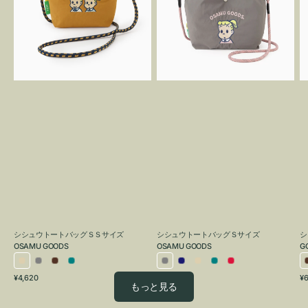
ト
ト
バ
バ
ッ
ッ
グ
グ
Ｓ
Ｓ
O
Ｓ
サ
G
サ
イ
イ
ズ
ズ
OSAMU
OSAMU
GOODS
GOODS
シシュウトートバッグＳＳサイズ
シシュウトートバッグＳサイズ
シ
OSAMU GOODS
OSAMU GOODS
G
ア
グ
ブ
ブ
グ
ネ
ア
ブ
レ
通
通
通
¥4,620
¥6,050
¥6
イ
レ
ラ
ル
レ
イ
イ
ル
ッ
もっと見る
常
常
常
ボ
ー
ウ
ー
ー
ビ
ボ
ー
ド
価
価
価