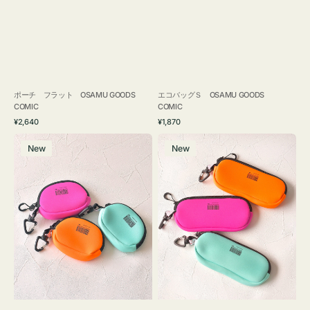
ポーチ フラット OSAMU GOODS
エコバッグＳ OSAMU GOODS
COMIC
COMIC
通
通
¥2,640
¥1,870
常
常
チ
グ
価
価
New
New
ャ
ラ
格
格
ー
ス
ム
ケ
ポ
ー
ー
ス
チ
WEEKEND(ER)
WEEKEND(ER)
ク
ク
ッ
ッ
シ
シ
ョ
ョ
ン