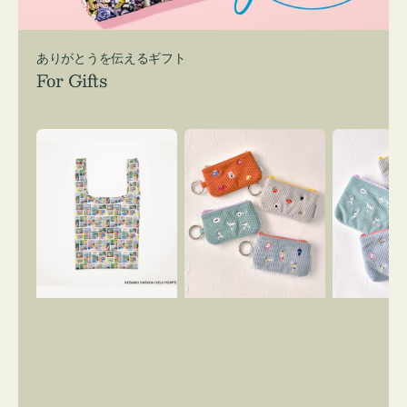
ありがとうを伝えるギフト
For Gifts
エ
ポ
ポ
コ
ー
ー
バ
チ
チ
ッ
ミ
ミ
グ
ニ
ニ
Ｓ
ー
ー
OSAMU
ズ
ズ
GOODS
ア
ア
COMIC
イ
イ
コ
コ
ン
ン
キ
テ
ー
ィ
リ
ッ