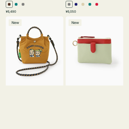
ブ
ブ
グ
グ
ネ
ア
ブ
レ
通
通
¥6,490
¥6,050
ラ
ル
レ
レ
イ
イ
ル
ッ
常
常
シ
マ
ウ
ー
ー
ー
ビ
ボ
ー
ド
価
価
New
New
シ
ル
ン
グ
ー
リ
グ
格
格
ュ
チ
リ
ー
リ
ウ
キ
ー
ー
ト
ー
ン
ン
ー
ケ
ト
ー
バ
ス
ッ
シ
グ
ェ
Ｓ
ブ
Ｓ
ロ
サ
ン
イ
Ｙ
ズ
３
OSAMU
GOODS