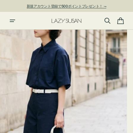
ン
新規アカウント登録で500ポイントプレゼント！ ⇁
ツ
に
進
カ
む
ー
ト