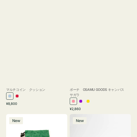
マルチコイン クッション
ポーチ OSAMU GOODS キャンバス
サガラ
ラ
レ
通
ピ
パ
イ
¥8,800
イ
ッ
常
通
¥2,860
ン
ー
エ
ト
ド
価
常
ボ
ポ
ク
プ
ロ
ブ
格
価
New
New
ト
ー
ル
ー
格
ル
ル
チ
ー