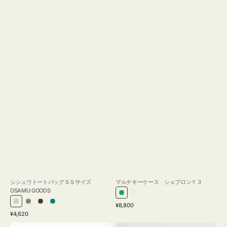
シシュウトートバッグＳＳサイズ
マルチキーケース シェブロンＹ３
OSAMU GOODS
グ
ミ
通
ア
グ
ブ
ブ
¥8,800
リ
ル
通
常
¥4,620
イ
レ
ラ
ル
ー
キ
常
価