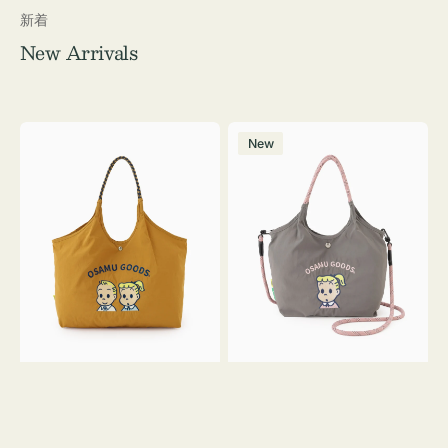
新着
New Arrivals
シ
シ
New
シ
シ
ュ
ュ
ウ
ウ
ト
ト
ー
ー
ト
ト
バ
バ
ッ
ッ
グ
グ
OSAMU
Ｓ
GOODS
サ
イ
ズ
OSAMU