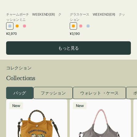
チャームポーチ WEEKEND(ER) ク
グラスケース WEEKEND(ER) クッ
ッションミニ
ション
ラ
オ
ピ
オ
ピ
ラ
通
通
¥2,970
¥3,190
イ
レ
ン
レ
ン
イ
常
常
ト
ン
ク
ン
ク
ト
価
価
もっと見る
ブ
ジ
ジ
ブ
格
格
ル
ル
ー
ー
コレクション
Collections
バッグ
ファッション
ウォレット ・ケース
ポ
シ
シ
New
New
シ
シ
ュ
ュ
ウ
ウ
ト
ト
ー
ー