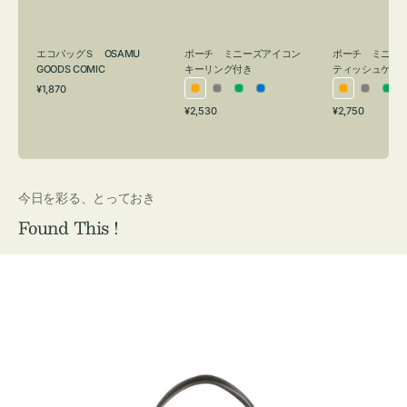
ン
シ
グ
ュ
付
ケ
ポーチ ミニーズアイコン
ポーチ ミニー
エコバッグＳ OSAMU
キーリング付き
ティッシュケー
き
ー
GOODS COMIC
通
ス
¥1,870
オ
グ
グ
ブ
オ
グ
グ
常
付
通
通
¥2,530
¥2,750
レ
レ
リ
ル
レ
レ
リ
価
常
常
き
格
ン
ー
ー
ー
ン
ー
ー
価
価
ジ
ン
ジ
ン
格
格
今日を彩る、とっておき
Found This !