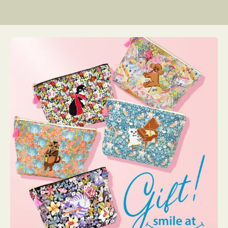
リ
ン
グ
ー
リ
グ
格
格
格
ー
リ
ー
リ
ー
ー
ン
ン