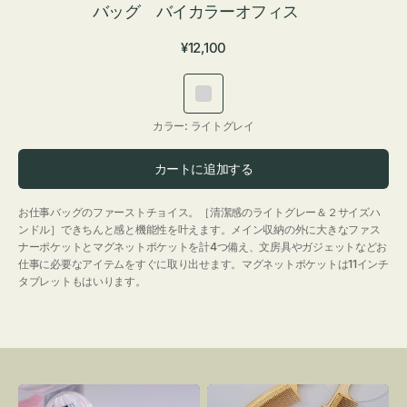
バッグ バイカラーオフィス
通
¥12,100
常
価
ラ
格
イ
カラー:
ライトグレイ
ト
グ
カートに追加する
レ
イ
お仕事バッグのファーストチョイス。［清潔感のライトグレー＆２サイズハ
ンドル］できちんと感と機能性を叶えます。メイン収納の外に大きなファス
ナーポケットとマグネットポケットを計4つ備え、文房具やガジェットなどお
仕事に必要なアイテムをすぐに取り出せます。マグネットポケットは11インチ
タブレットもはいります。