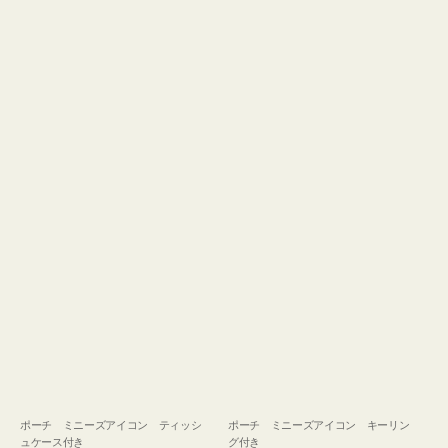
ュ
グ
ケ
付
ー
き
ス
付
き
ポーチ ミニーズアイコン ティッシ
ポーチ ミニーズアイコン キーリン
ュケース付き
グ付き