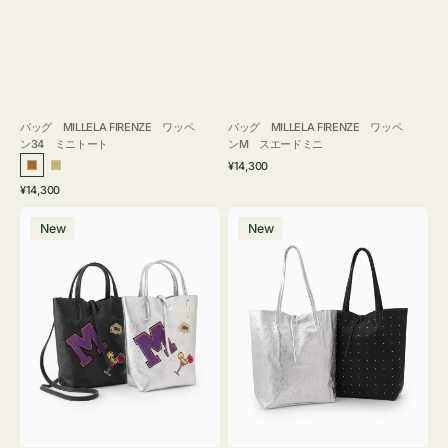
バッグ MILLELA FIRENZE ワッペ
バッグ MILLELA FIRENZE ワッペ
ン34 ミニトート
ンM スエードミニ
通
¥14,300
ブ
カ
常
通
¥14,300
ロ
ー
価
常
バ
バ
格
ン
キ
価
New
New
ッ
ッ
ズ
格
グ
グ
MILLELA
MILLELA
FIRENZE
FIRENZE
ワ
ス
ッ
タ
ペ
ッ
ン
ズ
M
ト
ミ
ー