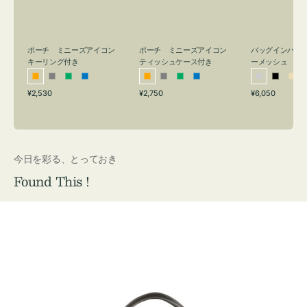
リ
ッ
メ
ン
シ
ッ
グ
ュ
シ
付
ケ
ュ
バッグインバッ
ポーチ ミニーズアイコン
ポーチ ミニーズアイコン
ーメッシュ
き
ー
キーリング付き
ティッシュケース付き
ス
シ
ブ
ベ
オ
グ
グ
ブ
オ
グ
グ
ブ
付
通
通
通
¥6,050
¥2,530
¥2,750
ル
ラ
ー
レ
レ
リ
ル
レ
レ
リ
ル
常
常
常
き
バ
ッ
ジ
ン
ー
ー
ー
ン
ー
ー
ー
価
価
価
ー
ク
ュ
ジ
ン
ジ
ン
格
格
格
今日を彩る、とっておき
Found This !