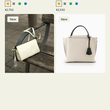
オ
グ
グ
ブ
オ
グ
グ
ブ
通
通
¥2,750
¥2,530
レ
レ
リ
ル
レ
レ
リ
ル
常
常
レ
バ
ン
ー
ー
ー
ン
ー
ー
ー
価
価
New
New
ザ
ッ
ジ
ン
ジ
ン
格
格
ー
グ
バ
バ
ッ
イ
グ
カ
タ
ラ
ッ
ー
セ
オ
ル
フ
シ
ィ
ョ
ス
ル
ミ
ダ
ニ
ー