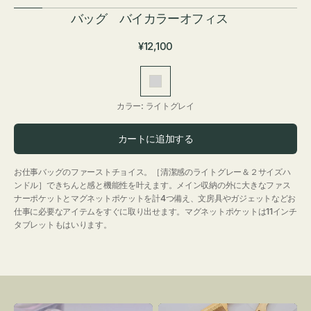
バッグ バイカラーオフィス
通
¥12,100
常
価
ラ
格
イ
カラー:
ライトグレイ
ト
グ
カートに追加する
レ
イ
お仕事バッグのファーストチョイス。［清潔感のライトグレー＆２サイズハ
ンドル］できちんと感と機能性を叶えます。メイン収納の外に大きなファス
ナーポケットとマグネットポケットを計4つ備え、文房具やガジェットなどお
仕事に必要なアイテムをすぐに取り出せます。マグネットポケットは11インチ
タブレットもはいります。