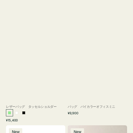
レザーバッグ タッセルショルダー
バッグ バイカラーオフィスミニ
通
¥9,900
ラ
ホ
ブ
常
通
¥15,400
イ
ワ
ラ
価
常
バ
バ
格
ト
イ
ッ
価
New
New