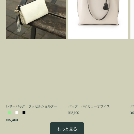
グ
カ
タ
ラ
ッ
ー
セ
オ
ル
フ
シ
ィ
ョ
ス
ル
ダ
ー
レザーバッグ タッセルショルダー
バッグ バイカラーオフィス
バ
通
通
¥12,100
¥9
ラ
ホ
ブ
常
常
通
¥15,400
イ
ワ
ラ
価
価
常
格
格
ト
イ
ッ
もっと見る
価