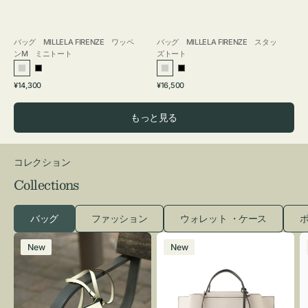
バッグ MILLELA FIRENZE ワッペ
バッグ MILLELA FIRENZE スタッ
ンM ミニトート
ズトート
シ
ブ
シ
ブ
通
通
¥14,300
¥16,500
ル
ラ
ル
ラ
常
常
バ
ッ
バ
ッ
価
価
もっと見る
ー
ク
ー
ク
格
格
コレクション
Collections
バッグ
ファッション
ウォレット ・ケース
ポ
レ
バ
New
New
ザ
ッ
ー
グ
バ
バ
ッ
イ