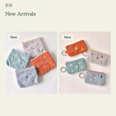
新着
New Arrivals
ポ
ポ
New
New
ー
ー
チ
チ
ミ
ミ
ニ
ニ
ー
ー
ズ
ズ
ア
ア
イ
イ
コ
コ
ン
ン
テ
キ
ィ
ー
ッ
リ
シ
ン