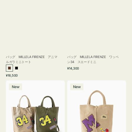
バッグ MILLELA FIRENZE アニマ
バッグ MILLELA FIRENZE ワッペ
ルガラミニトート
ン34 スエードミニ
通
¥14,300
ブ
ブ
常
通
¥16,500
ラ
ラ
価
常
バ
バ
格
ウ
ッ
価
New
New
ッ
ッ
ン
ク
格
グ
グ
MILLELA
MILLELA
FIRENZE
FIRENZE
ワ
ワ
ッ
ッ
ペ
ペ