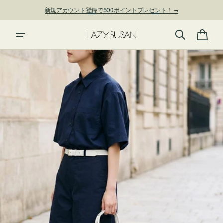
ン
新規アカウント登録で500ポイントプレゼント！ ⇁
ツ
に
進
カ
む
ー
ト