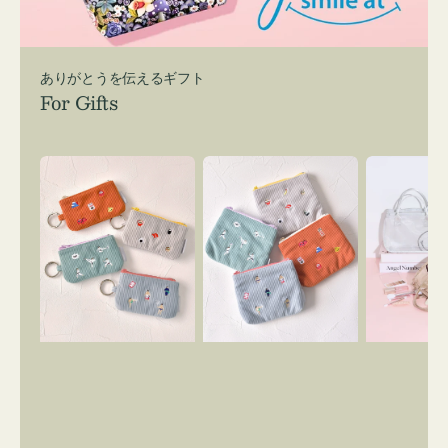
ありがとうを伝えるギフト
For Gifts
ポ
ポ
バ
ー
ー
ッ
チ
チ
グ
ミ
ミ
イ
ニ
ニ
ン
ー
ー
バ
ズ
ズ
ッ
ア
ア
グ
イ
イ
ス
コ
コ
マ
ン
ン
イ
キ
テ
リ
ー
ィ
ー