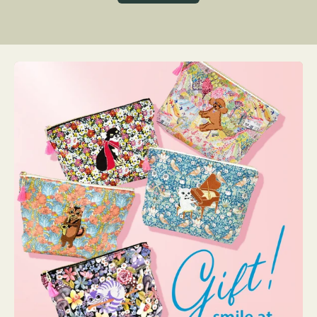
グ
ト
ク
格
リ
ー
ン