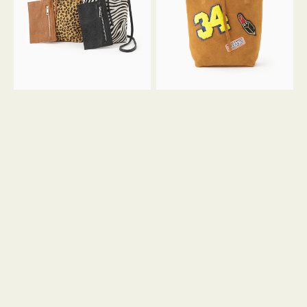
ア
ワ
ニ
ッ
マ
ペ
ル
ン
ガ
34
ラ
ス
ミ
エ
ニ
ー
ト
ド
ー
ミ
ト
ニ