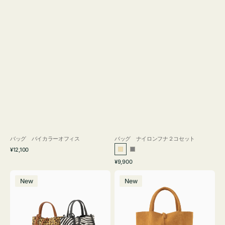
バッグ バイカラーオフィス
バッグ ナイロンフナ２コセット
通
¥12,100
ベ
グ
常
通
¥9,900
ー
レ
価
常
バ
バ
格
ジ
ー
価
New
New
ッ
ッ
ュ
格
グ
グ
MILLELA
MILLELA
FIRENZE
FIRENZE