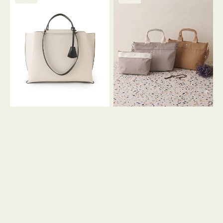
ッ
ッ
グ
ト
ク
格
グ
グ
リ
バ
ナ
ー
イ
イ
ン
カ
ロ
ラ
ン
ー
フ
オ
ナ
フ
２
ィ
コ
ス
セ
ッ
ト