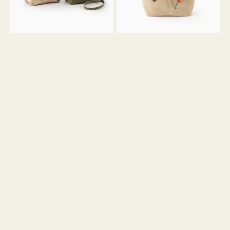
ン
ン
34
M
ミ
ス
ニ
エ
ト
ー
ー
ド
ト
ミ
ニ