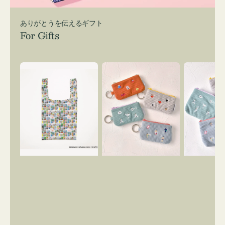
ありがとうを伝えるギフト
For Gifts
エ
ポ
ポ
コ
ー
ー
バ
チ
チ
ッ
ミ
ミ
グ
ニ
ニ
Ｓ
ー
ー
OSAMU
ズ
ズ
GOODS
ア
ア
COMIC
イ
イ
コ
コ
ン
ン
キ
テ
ー
ィ
リ
ッ
ン
シ