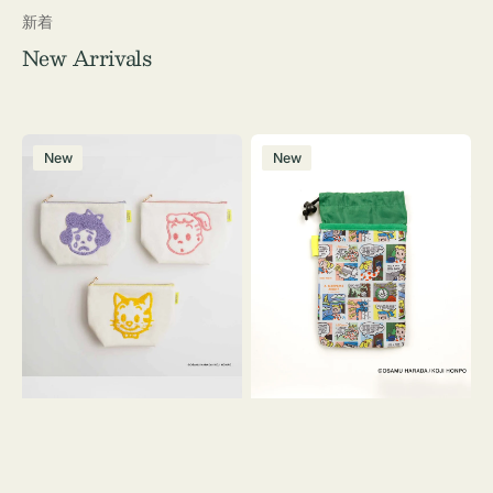
新着
New Arrivals
ポ
ボ
New
New
ー
ト
チ
ル
OSAMU
ケ
GOODS
ー
キ
ス
ャ
OSAMU
ン
GOODS
バ
COMIC
ス
サ
ガ
ラ