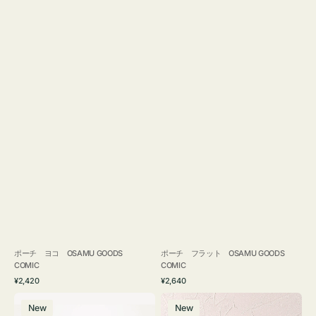
ポーチ ヨコ OSAMU GOODS
ポーチ フラット OSAMU GOODS
COMIC
COMIC
通
通
¥2,420
¥2,640
常
常
エ
チ
価
価
New
New
コ
ャ
格
格