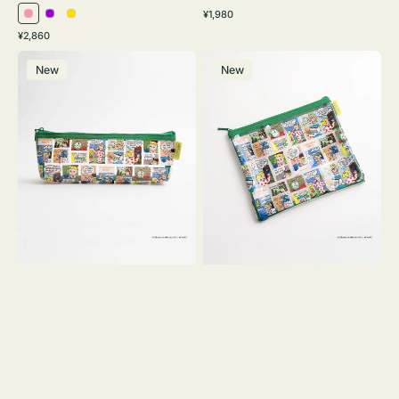
通
¥1,980
ピ
パ
イ
常
通
¥2,860
ン
ー
エ
価
常
ポ
ポ
格
ク
プ
ロ
価
New
New
ー
ー
ル
ー
格
チ
チ
ヨ
フ
コ
ラ
OSAMU
ッ
GOODS
ト
COMIC
OSAMU
GOODS
COMIC