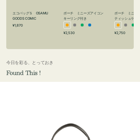
グ
ュ
付
ケ
エコバッグＳ OSAMU
ポーチ ミニーズアイコン
ポーチ ミニー
き
ー
GOODS COMIC
キーリング付き
ティッシュケー
通
ス
¥1,870
オ
グ
グ
ブ
オ
グ
グ
常
付
通
通
¥2,530
¥2,750
レ
レ
リ
ル
レ
レ
リ
価
常
常
き
格
ン
ー
ー
ー
ン
ー
ー
価
価
ジ
ン
ジ
ン
格
格
今日を彩る、とっておき
Found This !