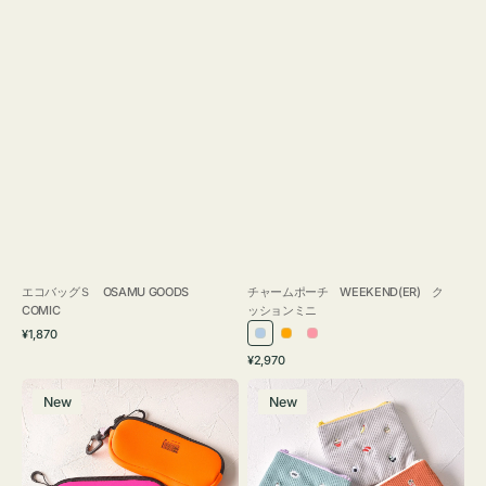
エコバッグＳ OSAMU GOODS
チャームポーチ WEEKEND(ER) ク
COMIC
ッションミニ
通
¥1,870
ラ
オ
ピ
常
通
¥2,970
イ
レ
ン
価
常
グ
ポ
格
ト
ン
ク
価
New
New
ラ
ー
ブ
ジ
格
ス
チ
ル
ケ
ミ
ー
ー
ニ