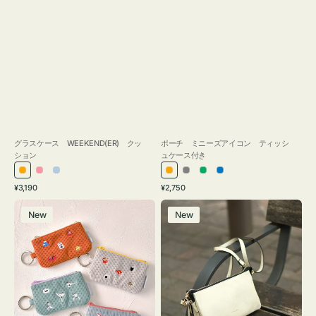
グラスケース WEEKEND(ER) クッ
ポーチ ミニーズアイコン ティッシ
ション
ュケース付き
オ
ピ
ラ
オ
グ
グ
ブ
通
通
¥3,190
¥2,750
レ
ン
イ
レ
レ
リ
ル
常
常
ポ
レ
ン
ク
ト
ン
ー
ー
ー
価
価
New
New
ー
ザ
ジ
ブ
ジ
ン
格
格
チ
ー
ル
ミ
バ
ー
ニ
ッ
ー
グ
ズ
タ
ア
ッ