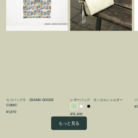
OSAMU
タ
GOODS
ッ
COMIC
セ
ル
シ
ョ
ル
ダ
ー
エコバッグＳ OSAMU GOODS
レザーバッグ タッセルショルダー
バ
COMIC
通
¥1
ラ
ホ
ブ
通
常
¥1,870
通
¥15,400
イ
ワ
ラ
常
価
常
価
格
ト
イ
ッ
もっと見る
価
格
グ
ト
ク
格
リ