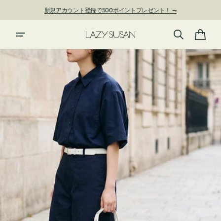
ン
新規アカウント登録で500ポイントプレゼント！ ⇁
ツ
に
進
カ
む
ー
ト