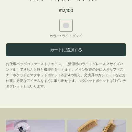
通
¥12,100
常
価
ラ
格
イ
カラー:
ライトグレイ
ト
グ
カートに追加する
レ
イ
お仕事バッグのファーストチョイス。［清潔感のライトグレー＆２サイズハ
ンドル］できちんと感と機能性を叶えます。メイン収納の外に大きなファス
ナーポケットとマグネットポケットを計4つ備え、文房具やガジェットなどお
仕事に必要なアイテムをすぐに取り出せます。マグネットポケットは11インチ
タブレットもはいります。