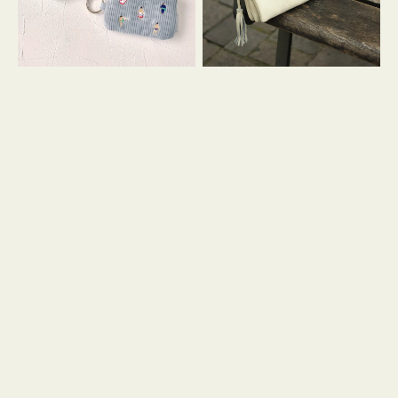
イ
セ
コ
ル
ン
シ
キ
ョ
ー
ル
リ
ダ
ン
ー
グ
付
き