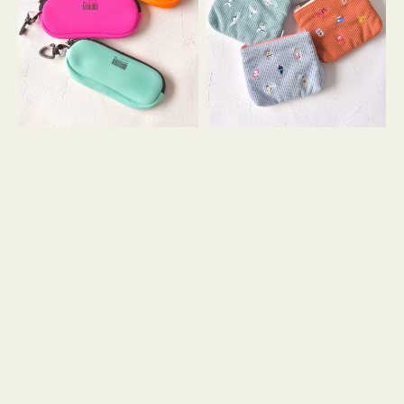
ス
ー
WEEKEND(ER)
ズ
ク
ア
ッ
イ
シ
コ
ョ
ン
ン
テ
ィ
ッ
シ
ュ
ケ
ー
ス
付
き