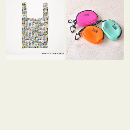
バ
ー
ッ
ム
グ
ポ
Ｓ
ー
OSAMU
チ
GOODS
WEEKEND(ER)
COMIC
ク
ッ
シ
ョ
ン
ミ
ニ