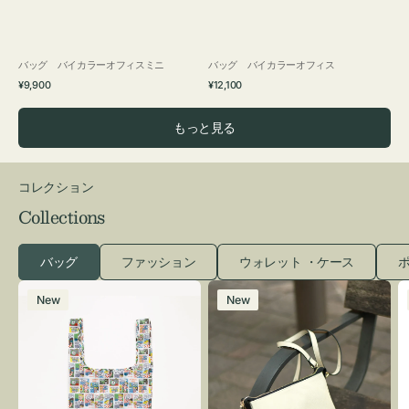
バッグ バイカラーオフィスミニ
バッグ バイカラーオフィス
通
通
¥9,900
¥12,100
常
常
価
価
もっと見る
格
格
コレクション
Collections
バッグ
ファッション
ウォレット ・ケース
ポ
エ
レ
New
New
コ
ザ
バ
ー
ッ
バ
グ
ッ
Ｓ
グ