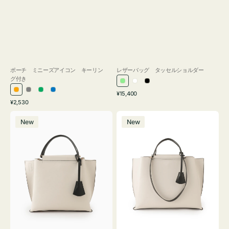
ポーチ ミニーズアイコン キーリン
レザーバッグ タッセルショルダー
グ付き
ラ
ホ
ブ
通
オ
グ
グ
ブ
¥15,400
イ
ワ
ラ
通
常
¥2,530
レ
レ
リ
ル
ト
イ
ッ
常
価
バ
バ
ン
ー
ー
ー
グ
ト
ク
価
格
New
New
ッ
ッ
ジ
ン
格
リ
グ
グ
ー
バ
バ
ン
イ
イ
カ
カ
ラ
ラ
ー
ー
オ
オ
フ
フ
ィ
ィ