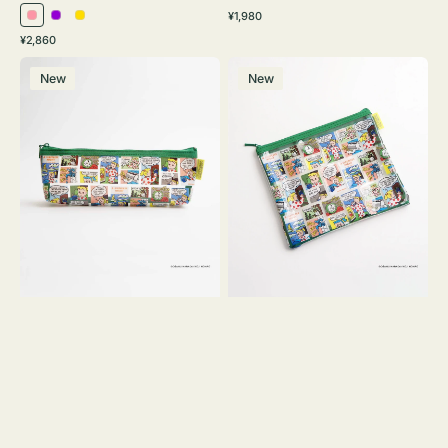
通
¥1,980
ピ
パ
イ
常
通
¥2,860
ン
ー
エ
価
常
ポ
ポ
格
ク
プ
ロ
価
New
New
ー
ー
ル
ー
格
チ
チ
ヨ
フ
コ
ラ
OSAMU
ッ
GOODS
ト
COMIC
OSAMU
GOODS
COMIC