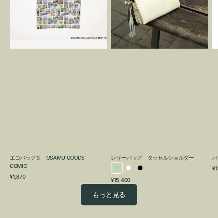
OSAMU
タ
GOODS
ッ
COMIC
セ
ル
シ
ョ
ル
ダ
ー
エコバッグＳ OSAMU GOODS
レザーバッグ タッセルショルダー
バ
COMIC
通
¥1
ラ
ホ
ブ
通
常
¥1,870
通
¥15,400
イ
ワ
ラ
常
価
常
価
格
ト
イ
ッ
もっと見る
価
格
グ
ト
ク
格
リ