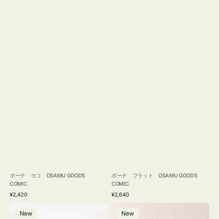
ポーチ ヨコ OSAMU GOODS
ポーチ フラット OSAMU GOODS
COMIC
COMIC
通
通
¥2,420
¥2,640
常
常
エ
チ
価
価
New
New
コ
ャ
格
格