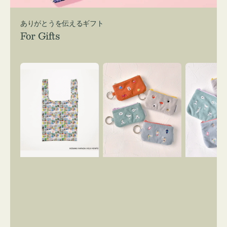
ありがとうを伝えるギフト
For Gifts
エ
ポ
ポ
コ
ー
ー
バ
チ
チ
ッ
ミ
ミ
グ
ニ
ニ
Ｓ
ー
ー
OSAMU
ズ
ズ
GOODS
ア
ア
COMIC
イ
イ
コ
コ
ン
ン
キ
テ
ー
ィ
リ
ッ
ン
シ