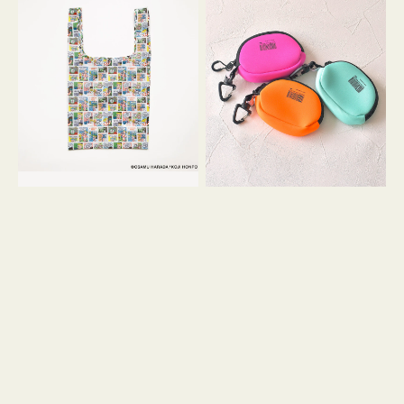
バ
ー
ッ
ム
グ
ポ
Ｓ
ー
OSAMU
チ
GOODS
WEEKEND(ER)
COMIC
ク
ッ
シ
ョ
ン
ミ
ニ