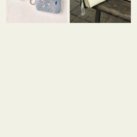
イ
セ
コ
ル
ン
シ
キ
ョ
ー
ル
リ
ダ
ン
ー
グ
付
き