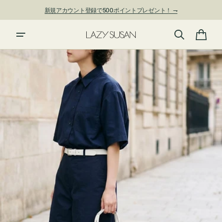
ン
新規アカウント登録で500ポイントプレゼント！ ⇁
ツ
に
進
カ
む
ー
ト