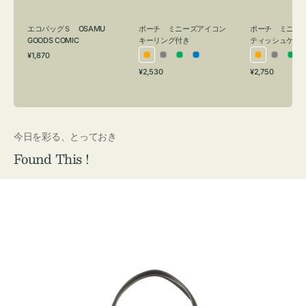
グ
ュ
付
ケ
エコバッグＳ OSAMU
ポーチ ミニーズアイコン
ポーチ ミニー
き
ー
GOODS COMIC
キーリング付き
ティッシュケー
通
ス
¥1,870
オ
グ
グ
ブ
オ
グ
グ
常
付
通
通
¥2,530
¥2,750
レ
レ
リ
ル
レ
レ
リ
価
常
常
き
格
ン
ー
ー
ー
ン
ー
ー
価
価
ジ
ン
ジ
ン
格
格
今日を彩る、とっておき
Found This !