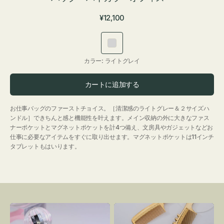
通
¥12,100
常
価
ラ
格
イ
カラー:
ライトグレイ
ト
グ
カートに追加する
レ
イ
お仕事バッグのファーストチョイス。［清潔感のライトグレー＆２サイズハ
ンドル］できちんと感と機能性を叶えます。メイン収納の外に大きなファス
ナーポケットとマグネットポケットを計4つ備え、文房具やガジェットなどお
仕事に必要なアイテムをすぐに取り出せます。マグネットポケットは11インチ
タブレットもはいります。