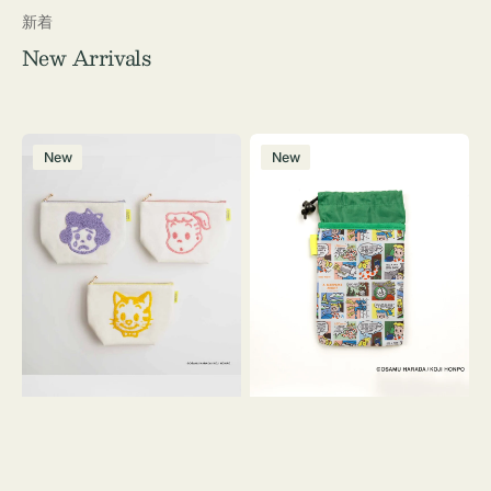
新着
New Arrivals
ポ
ボ
New
New
ー
ト
チ
ル
OSAMU
ケ
GOODS
ー
キ
ス
ャ
OSAMU
ン
GOODS
バ
COMIC
ス
サ
ガ
ラ