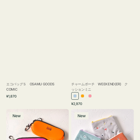
エコバッグＳ OSAMU GOODS
チャームポーチ WEEKEND(ER) ク
COMIC
ッションミニ
通
¥1,870
ラ
オ
ピ
常
通
¥2,970
イ
レ
ン
価
常
グ
ポ
格
ト
ン
ク
価
New
New
ラ
ー
ブ
ジ
格
ス
チ
ル
ケ
ミ
ー
ー
ニ