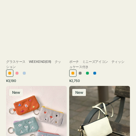
グラスケース WEEKEND(ER) クッ
ポーチ ミニーズアイコン ティッシ
ション
ュケース付き
オ
ピ
ラ
オ
グ
グ
ブ
通
通
¥3,190
¥2,750
レ
ン
イ
レ
レ
リ
ル
常
常
ポ
レ
ン
ク
ト
ン
ー
ー
ー
価
価
New
New
ー
ザ
ジ
ブ
ジ
ン
格
格
チ
ー
ル
ミ
バ
ー
ニ
ッ
ー
グ
ズ
タ
ア
ッ