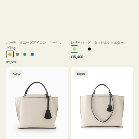
ポーチ ミニーズアイコン キーリン
レザーバッグ タッセルショルダー
グ付き
ラ
ホ
ブ
通
オ
グ
グ
ブ
¥15,400
イ
ワ
ラ
通
常
¥2,530
レ
レ
リ
ル
ト
イ
ッ
常
価
バ
バ
ン
ー
ー
ー
グ
ト
ク
価
格
New
New
ッ
ッ
ジ
ン
格
リ
グ
グ
ー
バ
バ
ン
イ
イ
カ
カ
ラ
ラ
ー
ー
オ
オ
フ
フ
ィ
ィ