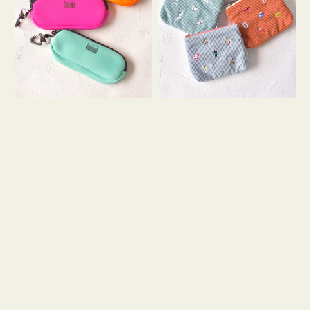
ス
ー
WEEKEND(ER)
ズ
ク
ア
ッ
イ
シ
コ
ョ
ン
ン
テ
ィ
ッ
シ
ュ
ケ
ー
ス
付
き