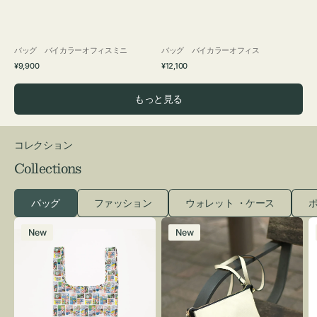
バッグ バイカラーオフィスミニ
バッグ バイカラーオフィス
通
通
¥9,900
¥12,100
常
常
価
価
もっと見る
格
格
コレクション
Collections
バッグ
ファッション
ウォレット ・ケース
ポ
エ
レ
New
New
コ
ザ
バ
ー
ッ
バ
グ
ッ
Ｓ
グ