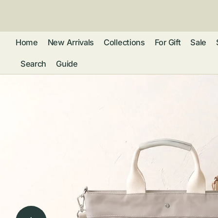
ン
ツ
に
進
Home
New Arrivals
Collections
For Gift
Sale
む
Search
Guide
フレグランス
アクセサリー
ネ
リストウォッチ
ピ
カ
バッグ
ト
リ
ファッション
シ
バ
ブ
グ
ム
ウォレット・革
バ
ー
小物
ス
ブ
ポ
ウ
ポーチ ・ メガ
ネケース・マル
ハ
扇