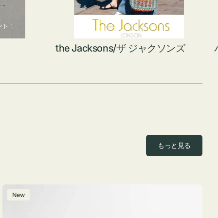
the Jacksons/ザ ジャクソンズ
もっと見る
ポ
New
ー
チ