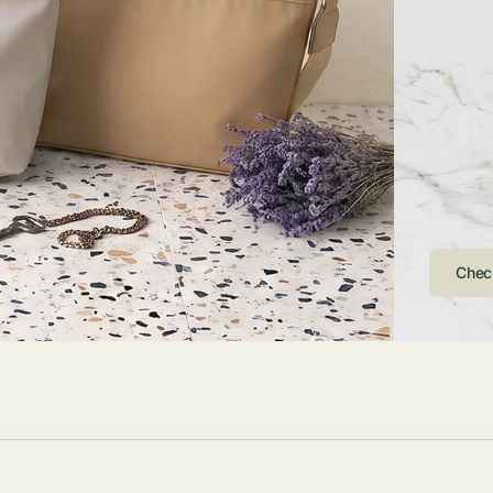
ストンバッグ
トール・ハッ
・グローブ
ュック
ガネ・サング
コバッグ・サ
ス・ルーペ
バッグ
ンカチ・ソッ
ス