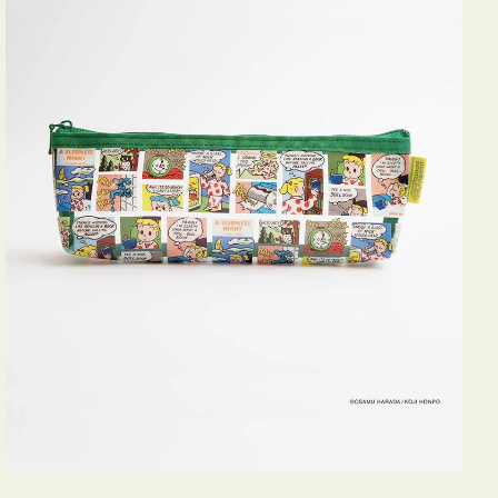
ヨ
コ
OSAMU
GOODS
COMIC