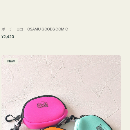
ポーチ ヨコ OSAMU GOODS COMIC
通
¥2,420
常
価
格
チ
New
ャ
ー
ム
ポ
ー
チ
WEEKEND(ER)
ク
ッ
シ