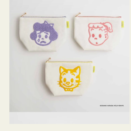
OSAMU
GOODS
キ
ャ
ン
バ
ス
サ
ガ
ラ