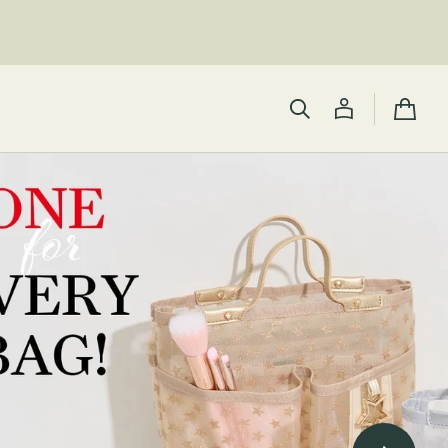
カ
ー
ト