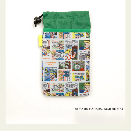
ケ
ー
ス
OSAMU
GOODS
COMIC