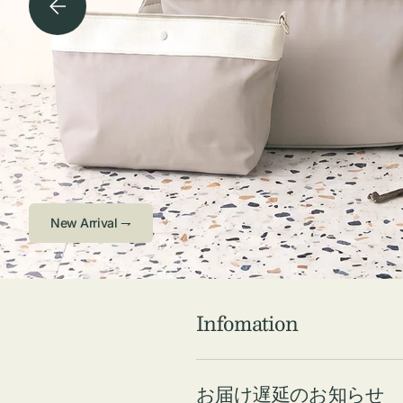
チケース他
ボ
ス
コスメ
ト
リ
ジュエリーボッ
メ
エ
クス ・ケース
ラ
ブ
インテリア
傘
ハ
ク
Check ⇁
Infomation
お届け遅延のお知らせ