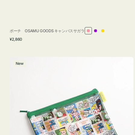
ポーチ OSAMU GOODS キャンバスサガラ
ピ
パ
イ
通
¥2,860
ン
ー
エ
常
ク
プ
ロ
価
ル
ー
格
ポ
New
ー
チ
フ
ラ
ッ
ト
OSAMU
GOODS
COMIC