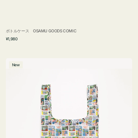
ボトルケース OSAMU GOODS COMIC
通
¥1,980
常
価
格
エ
New
コ
バ
ッ
グ
Ｓ
OSAMU
GOODS
COMIC