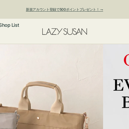
新規アカウント登録で500ポイントプレゼント！ ⇁
Shop List
夏季休業および発送停止について
ックレス
アス・イヤー
フ
ートバッグ
ング
ョルダーバッ
ッグチャー
レスレット・
・キーホルダ
ングル
マートフォン
ローチ
シェット
エア
ンドバッグ
子・ファン