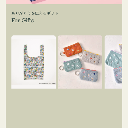
ありがとうを伝えるギフト
For Gifts
エ
ポ
ポ
コ
ー
ー
バ
チ
チ
ッ
ミ
ミ
グ
ニ
ニ
Ｓ
ー
ー
OSAMU
ズ
ズ
GOODS
ア
ア
COMIC
イ
イ
コ
コ
ン
ン
キ
テ
ー
ィ
リ
ッ
ン
シ