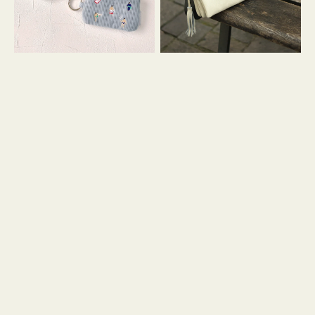
イ
セ
コ
ル
ン
シ
キ
ョ
ー
ル
リ
ダ
ン
ー
グ
付
き