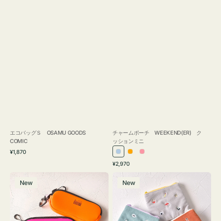
エコバッグＳ OSAMU GOODS
チャームポーチ WEEKEND(ER) ク
COMIC
ッションミニ
通
¥1,870
ラ
オ
ピ
常
通
¥2,970
イ
レ
ン
価
常
グ
ポ
格
ト
ン
ク
価
New
New
ラ
ー
ブ
ジ
格
ス
チ
ル
ケ
ミ
ー
ー
ニ