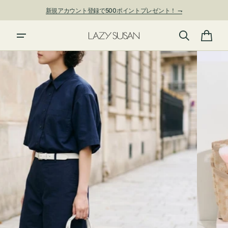
ン
新規アカウント登録で500ポイントプレゼント！ ⇁
ツ
に
進
カ
む
ー
ト