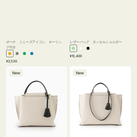
ポーチ ミニーズアイコン キーリン
レザーバッグ タッセルショルダー
グ付き
ラ
ホ
ブ
通
オ
グ
グ
ブ
¥15,400
イ
ワ
ラ
通
常
¥2,530
レ
レ
リ
ル
ト
イ
ッ
常
価
バ
バ
ン
ー
ー
ー
グ
ト
ク
価
格
New
New
ッ
ッ
ジ
ン
格
リ
グ
グ
ー
バ
バ
ン
イ
イ
カ
カ
ラ
ラ
ー
ー
オ
オ
フ
フ
ィ
ィ