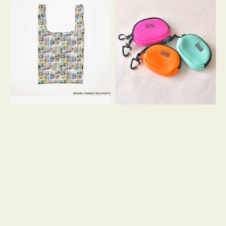
バ
ー
ッ
ム
グ
ポ
Ｓ
ー
OSAMU
チ
GOODS
WEEKEND(ER)
COMIC
ク
ッ
シ
ョ
ン
ミ
ニ