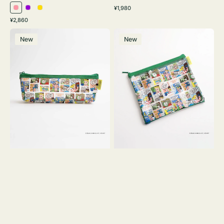
通
¥1,980
ピ
パ
イ
常
通
¥2,860
ン
ー
エ
価
常
ポ
ポ
格
ク
プ
ロ
価
New
New
ー
ー
ル
ー
格
チ
チ
ヨ
フ
コ
ラ
OSAMU
ッ
GOODS
ト
COMIC
OSAMU
GOODS
COMIC