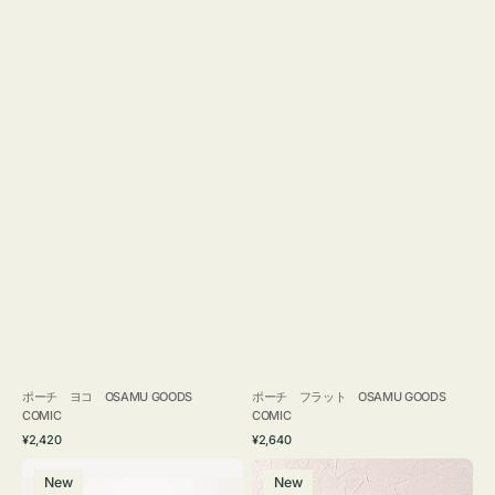
ポーチ ヨコ OSAMU GOODS
ポーチ フラット OSAMU GOODS
COMIC
COMIC
通
通
¥2,420
¥2,640
常
常
エ
チ
価
価
New
New
コ
ャ
格
格