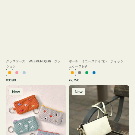
グラスケース WEEKEND(ER) クッ
ポーチ ミニーズアイコン ティッシ
ション
ュケース付き
オ
ピ
ラ
オ
グ
グ
ブ
通
通
¥3,190
¥2,750
レ
ン
イ
レ
レ
リ
ル
常
常
ポ
レ
ン
ク
ト
ン
ー
ー
ー
価
価
New
New
ー
ザ
ジ
ブ
ジ
ン
格
格
チ
ー
ル
ミ
バ
ー
ニ
ッ
ー
グ
ズ
タ
ア
ッ