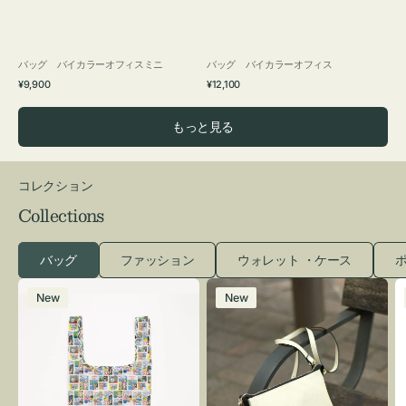
バッグ バイカラーオフィスミニ
バッグ バイカラーオフィス
通
通
¥9,900
¥12,100
常
常
価
価
もっと見る
格
格
コレクション
Collections
バッグ
ファッション
ウォレット ・ケース
ポ
エ
レ
New
New
コ
ザ
バ
ー
ッ
バ
グ
ッ
Ｓ
グ