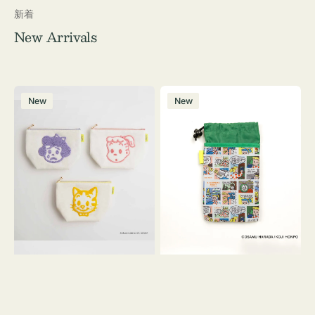
新着
New Arrivals
ポ
ボ
New
New
ー
ト
チ
ル
OSAMU
ケ
GOODS
ー
キ
ス
ャ
OSAMU
ン
GOODS
バ
COMIC
ス
サ
ガ
ラ