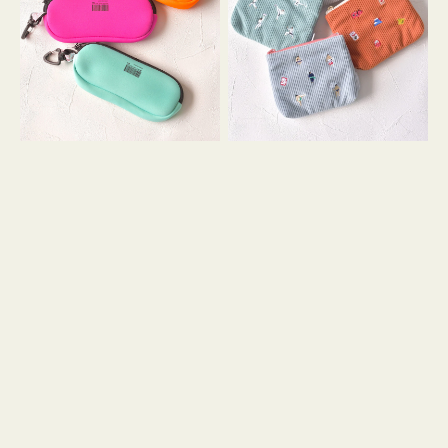
ス
ー
WEEKEND(ER)
ズ
ク
ア
ッ
イ
シ
コ
ョ
ン
ン
テ
ィ
ッ
シ
ュ
ケ
ー
ス
付
き