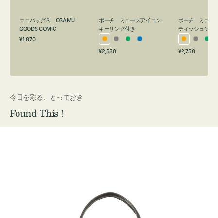
グ
ュ
付
ケ
エコバッグＳ OSAMU
ポーチ ミニーズアイコン
ポーチ ミニー
き
ー
GOODS COMIC
キーリング付き
ティッシュケー
通
ス
¥1,870
オ
グ
グ
ブ
オ
グ
グ
常
付
通
通
¥2,530
¥2,750
レ
レ
リ
ル
レ
レ
リ
価
常
常
き
格
ン
ー
ー
ー
ン
ー
ー
価
価
ジ
ン
ジ
ン
格
格
今日を彩る、とっておき
Found This !