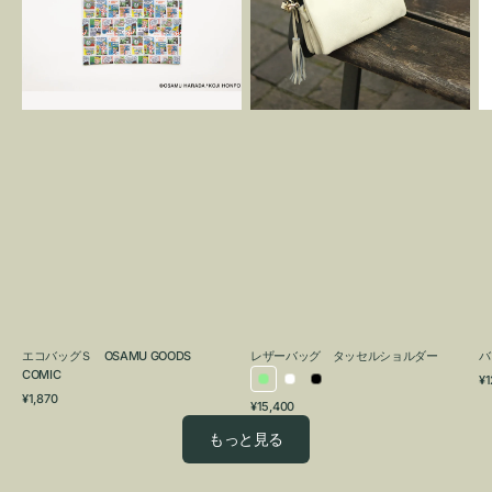
OSAMU
タ
GOODS
ッ
COMIC
セ
ル
シ
ョ
ル
ダ
ー
エコバッグＳ OSAMU GOODS
レザーバッグ タッセルショルダー
バ
COMIC
通
¥1
ラ
ホ
ブ
通
常
¥1,870
通
¥15,400
イ
ワ
ラ
常
価
常
価
格
ト
イ
ッ
もっと見る
価
格
グ
ト
ク
格
リ