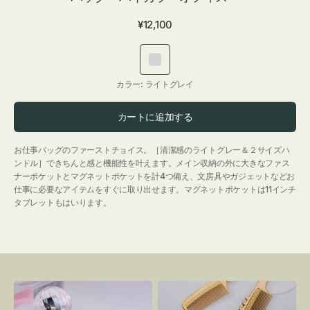
通
¥12,100
常
価
ラ
格
イ
カラー:
ライトグレイ
ト
グ
カートに追加する
レ
イ
お仕事バッグのファーストチョイス。［清潔感のライトグレー＆２サイズハ
ンドル］できちんと感と機能性を叶えます。メイン収納の外に大きなファス
ナーポケットとマグネットポケットを計4つ備え、文房具やガジェットなどお
仕事に必要なアイテムをすぐに取り出せます。マグネットポケットは11インチ
タブレットもはいります。