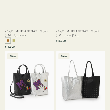
バッグ MILLELA FIRENZE ワッペ
バッグ MILLELA FIRENZE ワッペ
ン34 ミニトート
ンM スエードミニ
通
¥14,300
ブ
カ
常
通
¥14,300
ロ
ー
価
常
バ
バ
格
ン
キ
価
New
New
ッ
ッ
ズ
格
グ
グ
MILLELA
MILLELA
FIRENZE
FIRENZE
ワ
ス
ッ
タ
ペ
ッ
ン
ズ
M
ト
ミ
ー