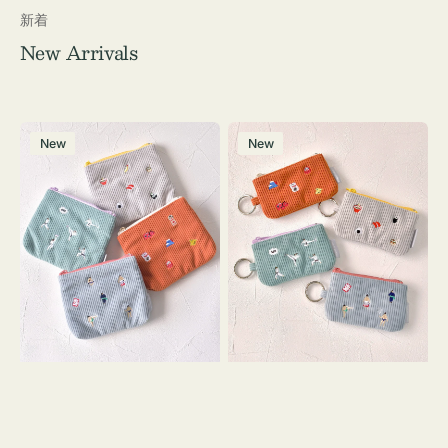
新着
New Arrivals
ポ
ポ
New
New
ー
ー
チ
チ
ミ
ミ
ニ
ニ
ー
ー
ズ
ズ
ア
ア
イ
イ
コ
コ
ン
ン
テ
キ
ィ
ー
ッ
リ
シ
ン