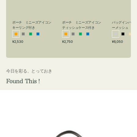
リ
ッ
メ
ン
シ
ッ
グ
ュ
シ
付
ケ
ュ
バッグインバッ
ポーチ ミニーズアイコン
ポーチ ミニーズアイコン
ーメッシュ
き
ー
キーリング付き
ティッシュケース付き
ス
シ
ブ
ベ
オ
グ
グ
ブ
オ
グ
グ
ブ
付
通
通
通
¥6,050
¥2,530
¥2,750
ル
ラ
ー
レ
レ
リ
ル
レ
レ
リ
ル
常
常
常
き
バ
ッ
ジ
ン
ー
ー
ー
ン
ー
ー
ー
価
価
価
ー
ク
ュ
ジ
ン
ジ
ン
格
格
格
今日を彩る、とっておき
Found This !