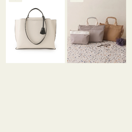
ッ
ッ
グ
ト
ク
格
グ
グ
リ
バ
ナ
ー
イ
イ
ン
カ
ロ
ラ
ン
ー
フ
オ
ナ
フ
２
ィ
コ
ス
セ
ッ
ト