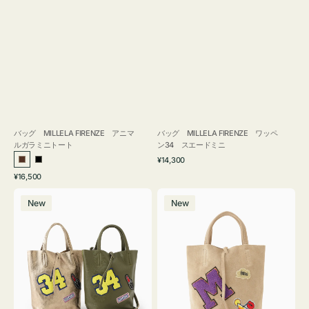
バッグ MILLELA FIRENZE アニマ
バッグ MILLELA FIRENZE ワッペ
ルガラミニトート
ン34 スエードミニ
通
¥14,300
ブ
ブ
常
通
¥16,500
ラ
ラ
価
常
バ
バ
格
ウ
ッ
価
New
New
ッ
ッ
ン
ク
格
グ
グ
MILLELA
MILLELA
FIRENZE
FIRENZE
ワ
ワ
ッ
ッ
ペ
ペ