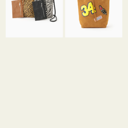
ア
ワ
ニ
ッ
マ
ペ
ル
ン
ガ
34
ラ
ス
ミ
エ
ニ
ー
ト
ド
ー
ミ
ト
ニ