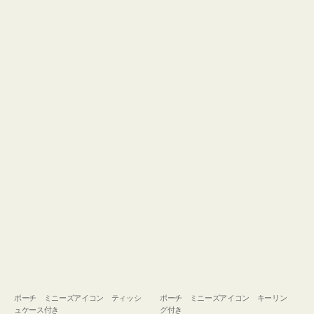
ュ
グ
ケ
付
ー
き
ス
付
き
ポーチ ミニーズアイコン ティッシ
ポーチ ミニーズアイコン キーリン
ュケース付き
グ付き