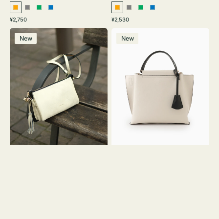
オ
グ
グ
ブ
オ
グ
グ
ブ
通
通
¥2,750
¥2,530
レ
レ
リ
ル
レ
レ
リ
ル
常
常
レ
バ
ン
ー
ー
ー
ン
ー
ー
ー
価
価
New
New
ザ
ッ
ジ
ン
ジ
ン
格
格
ー
グ
バ
バ
ッ
イ
グ
カ
タ
ラ
ッ
ー
セ
オ
ル
フ
シ
ィ
ョ
ス
ル
ミ
ダ
ニ
ー