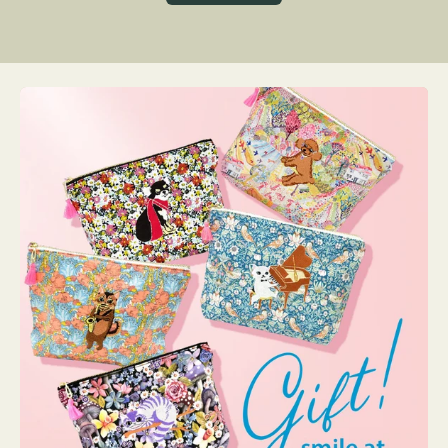
グ
ト
ク
格
リ
ー
ン