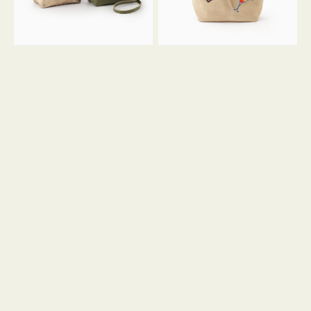
ン
ン
34
M
ミ
ス
ニ
エ
ト
ー
ー
ド
ト
ミ
ニ