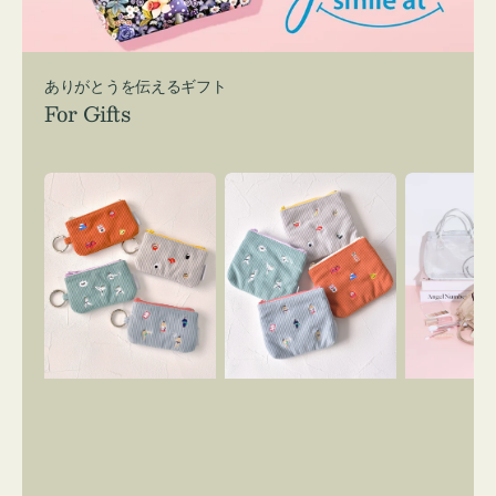
ありがとうを伝えるギフト
For Gifts
ポ
ポ
バ
ー
ー
ッ
チ
チ
グ
ミ
ミ
イ
ニ
ニ
ン
ー
ー
バ
ズ
ズ
ッ
ア
ア
グ
イ
イ
ス
コ
コ
マ
ン
ン
イ
キ
テ
リ
ー
ィ
ー