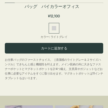
バッグ バイカラーオフィス
通
¥12,100
常
価
ラ
格
イ
カラー:
ライトグレイ
ト
グ
カートに追加する
レ
イ
お仕事バッグのファーストチョイス。［清潔感のライトグレー＆２サイズハ
ンドル］できちんと感と機能性を叶えます。メイン収納の外に大きなファス
ナーポケットとマグネットポケットを計4つ備え、文房具やガジェットなどお
仕事に必要なアイテムをすぐに取り出せます。マグネットポケットは11インチ
タブレットもはいります。