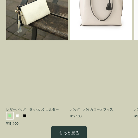
グ
カ
タ
ラ
ッ
ー
セ
オ
ル
フ
シ
ィ
ョ
ス
ル
ダ
ー
レザーバッグ タッセルショルダー
バッグ バイカラーオフィス
バ
通
通
¥12,100
¥9
ラ
ホ
ブ
常
常
通
¥15,400
イ
ワ
ラ
価
価
常
格
格
ト
イ
ッ
もっと見る
価