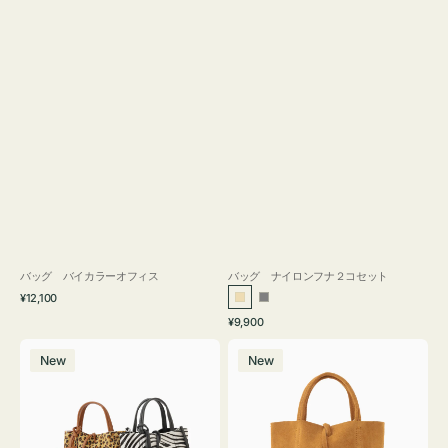
バッグ バイカラーオフィス
バッグ ナイロンフナ２コセット
通
¥12,100
ベ
グ
常
通
¥9,900
ー
レ
価
常
バ
バ
格
ジ
ー
価
New
New
ッ
ッ
ュ
格
グ
グ
MILLELA
MILLELA
FIRENZE
FIRENZE