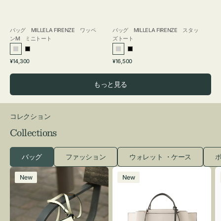
バッグ MILLELA FIRENZE ワッペ
バッグ MILLELA FIRENZE スタッ
ンM ミニトート
ズトート
シ
ブ
シ
ブ
通
通
¥14,300
¥16,500
ル
ラ
ル
ラ
常
常
バ
ッ
バ
ッ
価
価
もっと見る
ー
ク
ー
ク
格
格
コレクション
Collections
バッグ
ファッション
ウォレット ・ケース
ポ
レ
バ
New
New
ザ
ッ
ー
グ
バ
バ
ッ
イ