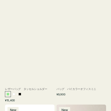
レザーバッグ タッセルショルダー
バッグ バイカラーオフィスミニ
通
¥9,900
ラ
ホ
ブ
常
通
¥15,400
イ
ワ
ラ
価
常
バ
バ
格
ト
イ
ッ
価
New
New