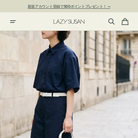
ン
新規アカウント登録で500ポイントプレゼント！ ⇁
ツ
に
進
カ
む
ー
ト