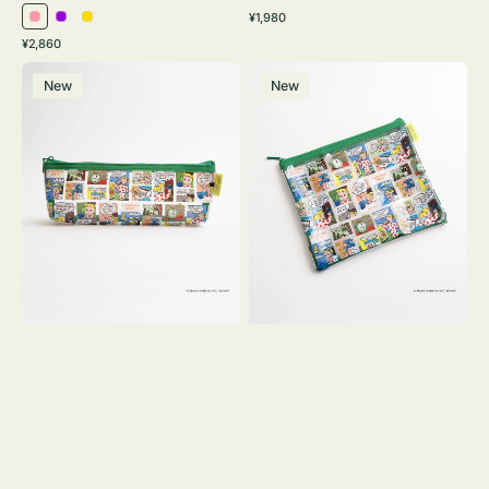
通
¥1,980
ピ
パ
イ
常
通
¥2,860
ン
ー
エ
価
常
ポ
ポ
格
ク
プ
ロ
価
New
New
ー
ー
ル
ー
格
チ
チ
ヨ
フ
コ
ラ
OSAMU
ッ
GOODS
ト
COMIC
OSAMU
GOODS
COMIC