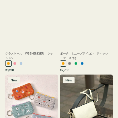
グラスケース WEEKEND(ER) クッ
ポーチ ミニーズアイコン ティッシ
ション
ュケース付き
オ
ピ
ラ
オ
グ
グ
ブ
通
通
¥3,190
¥2,750
レ
ン
イ
レ
レ
リ
ル
常
常
ポ
レ
ン
ク
ト
ン
ー
ー
ー
価
価
New
New
ー
ザ
ジ
ブ
ジ
ン
格
格
チ
ー
ル
ミ
バ
ー
ニ
ッ
ー
グ
ズ
タ
ア
ッ