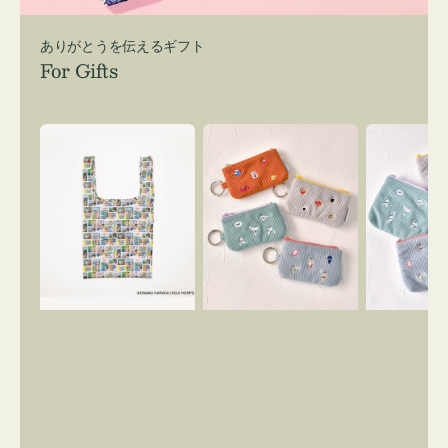
ありがとうを伝えるギフト
For Gifts
エ
ポ
ポ
コ
ー
ー
バ
チ
チ
ッ
ミ
ミ
グ
ニ
ニ
Ｓ
ー
ー
OSAMU
ズ
ズ
GOODS
ア
ア
COMIC
イ
イ
コ
コ
ン
ン
キ
テ
ー
ィ
リ
ッ
ン
シ