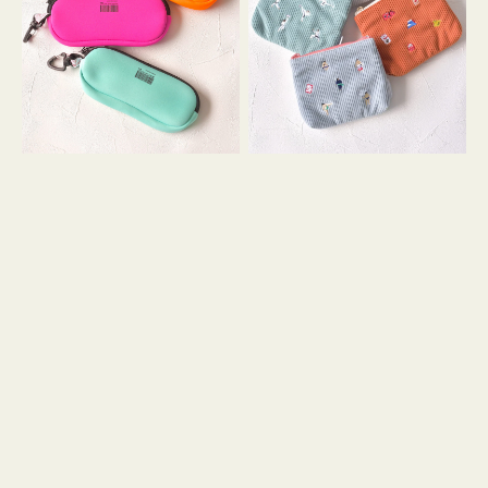
ス
ー
WEEKEND(ER)
ズ
ク
ア
ッ
イ
シ
コ
ョ
ン
ン
テ
ィ
ッ
シ
ュ
ケ
ー
ス
付
き