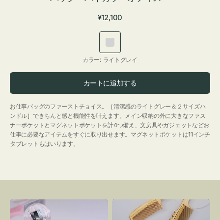
通
¥12,100
常
価
ラ
格
イ
カラー:
ライトグレイ
ト
グ
カートに追加する
レ
イ
お仕事バッグのファーストチョイス。［清潔感のライトグレー＆２サイズハ
ンドル］できちんと感と機能性を叶えます。メイン収納の外に大きなファス
ナーポケットとマグネットポケットを計4つ備え、文房具やガジェットなどお
仕事に必要なアイテムをすぐに取り出せます。マグネットポケットは11インチ
タブレットもはいります。