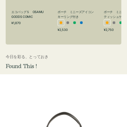
グ
ュ
付
ケ
エコバッグＳ OSAMU
ポーチ ミニーズアイコン
ポーチ ミニー
き
ー
GOODS COMIC
キーリング付き
ティッシュケー
通
ス
¥1,870
オ
グ
グ
ブ
オ
グ
グ
常
付
通
通
¥2,530
¥2,750
レ
レ
リ
ル
レ
レ
リ
価
常
常
き
格
ン
ー
ー
ー
ン
ー
ー
価
価
ジ
ン
ジ
ン
格
格
今日を彩る、とっておき
Found This !