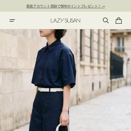
ン
新規アカウント登録で500ポイントプレゼント！ ⇁
ツ
に
夏季休業および発送停止について
進
カ
む
ー
ト