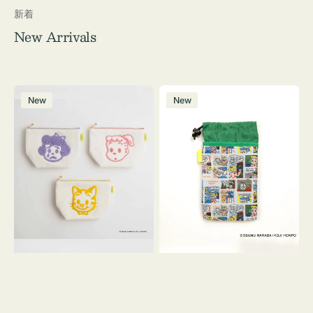
新着
New Arrivals
ポ
ボ
New
New
ー
ト
チ
ル
OSAMU
ケ
GOODS
ー
キ
ス
ャ
OSAMU
ン
GOODS
バ
COMIC
ス
サ
ガ
ラ