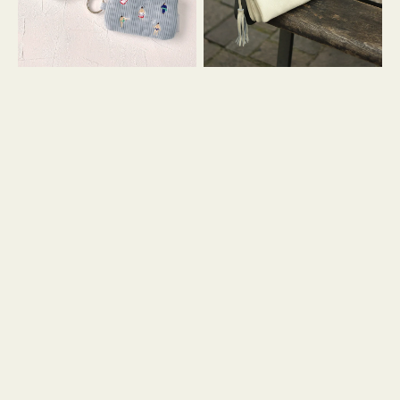
イ
セ
コ
ル
ン
シ
キ
ョ
ー
ル
リ
ダ
ン
ー
グ
付
き