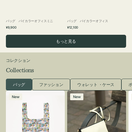
バッグ バイカラーオフィスミニ
バッグ バイカラーオフィス
通
通
¥9,900
¥12,100
常
常
価
価
もっと見る
格
格
コレクション
Collections
バッグ
ファッション
ウォレット ・ケース
ポ
エ
レ
New
New
コ
ザ
バ
ー
ッ
バ
グ
ッ
Ｓ
グ