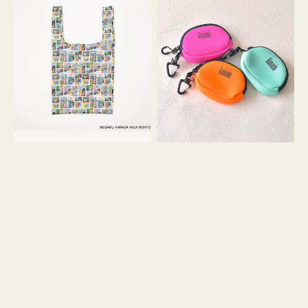
バ
ー
ッ
ム
グ
ポ
Ｓ
ー
OSAMU
チ
GOODS
WEEKEND(ER)
COMIC
ク
ッ
シ
ョ
ン
ミ
ニ