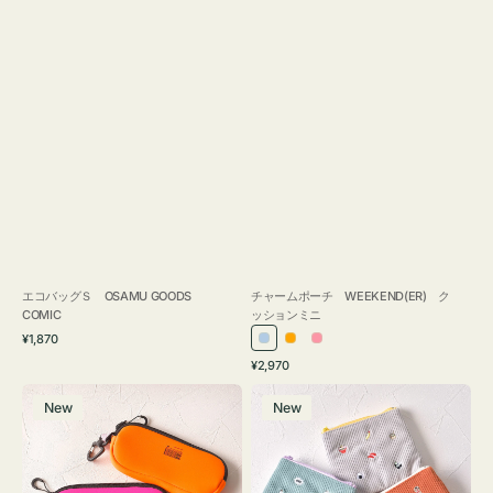
エコバッグＳ OSAMU GOODS
チャームポーチ WEEKEND(ER) ク
COMIC
ッションミニ
通
¥1,870
ラ
オ
ピ
常
通
¥2,970
イ
レ
ン
価
常
グ
ポ
格
ト
ン
ク
価
New
New
ラ
ー
ブ
ジ
格
ス
チ
ル
ケ
ミ
ー
ー
ニ