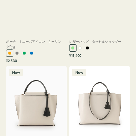
ポーチ ミニーズアイコン キーリン
レザーバッグ タッセルショルダー
グ付き
ラ
ホ
ブ
通
オ
グ
グ
ブ
¥15,400
イ
ワ
ラ
通
常
¥2,530
レ
レ
リ
ル
ト
イ
ッ
常
価
バ
バ
ン
ー
ー
ー
グ
ト
ク
価
格
New
New
ッ
ッ
ジ
ン
格
リ
グ
グ
ー
バ
バ
ン
イ
イ
カ
カ
ラ
ラ
ー
ー
オ
オ
フ
フ
ィ
ィ