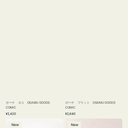
ポーチ ヨコ OSAMU GOODS
ポーチ フラット OSAMU GOODS
COMIC
COMIC
通
通
¥2,420
¥2,640
常
常
エ
チ
価
価
New
New
コ
ャ
格
格