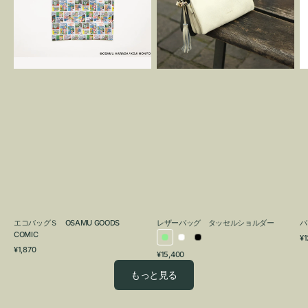
OSAMU
タ
GOODS
ッ
COMIC
セ
ル
シ
ョ
ル
ダ
ー
エコバッグＳ OSAMU GOODS
レザーバッグ タッセルショルダー
バ
COMIC
通
¥1
ラ
ホ
ブ
通
常
¥1,870
通
¥15,400
イ
ワ
ラ
常
価
常
価
格
ト
イ
ッ
もっと見る
価
格
グ
ト
ク
格
リ