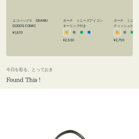
ン
シ
グ
ュ
付
ケ
エコバッグＳ OSAMU
ポーチ ミニーズアイコン
ポーチ ミニー
き
ー
GOODS COMIC
キーリング付き
ティッシュケー
通
ス
¥1,870
オ
グ
グ
ブ
オ
グ
グ
常
付
通
通
¥2,530
¥2,750
レ
レ
リ
ル
レ
レ
リ
価
常
常
き
格
ン
ー
ー
ー
ン
ー
ー
価
価
ジ
ン
ジ
ン
格
格
今日を彩る、とっておき
Found This !