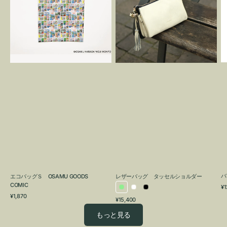
Ｓ
グ
OSAMU
タ
GOODS
ッ
COMIC
セ
ル
シ
ョ
ル
ダ
ー
バ
エコバッグＳ OSAMU GOODS
レザーバッグ タッセルショルダー
COMIC
通
¥1
ラ
ホ
ブ
常
通
¥1,870
通
¥15,400
イ
ワ
ラ
価
常
常
格
価
ト
イ
ッ
もっと見る
価
格
グ
ト
ク
格