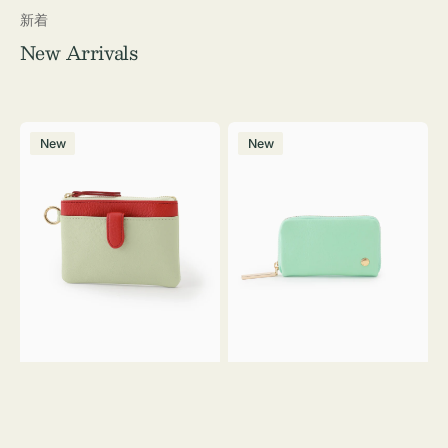
新着
New Arrivals
マ
マ
New
New
ル
ル
チ
チ
キ
コ
ー
イ
ケ
ン
ー
ク
ス
ッ
シ
シ
ェ
ョ
ブ
ン
ロ
ン
Ｙ
３