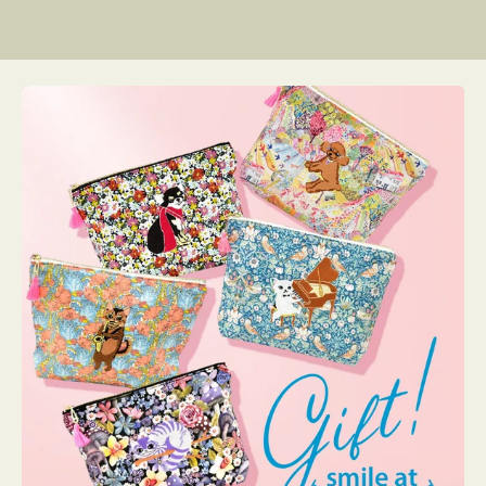
リ
ー
ン