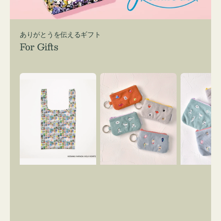
ありがとうを伝えるギフト
For Gifts
エ
ポ
ポ
コ
ー
ー
バ
チ
チ
ッ
ミ
ミ
グ
ニ
ニ
Ｓ
ー
ー
OSAMU
ズ
ズ
GOODS
ア
ア
COMIC
イ
イ
コ
コ
ン
ン
キ
テ
ー
ィ
リ
ッ