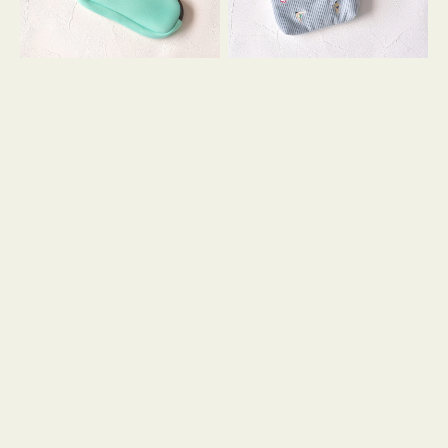
ッ
イ
シ
コ
ョ
ン
ン
テ
ィ
ッ
シ
ュ
ケ
ー
ス
付
き