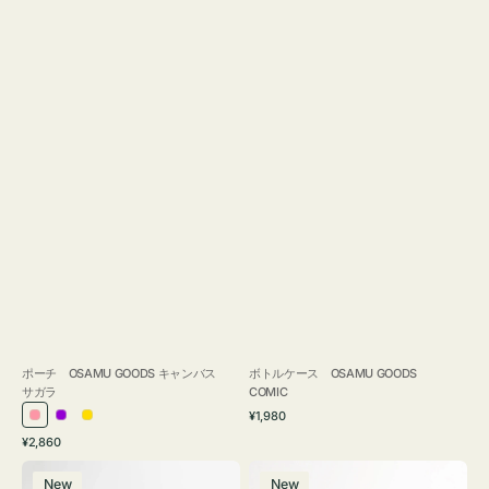
ポーチ OSAMU GOODS キャンバス
ボトルケース OSAMU GOODS
サガラ
COMIC
通
¥1,980
ピ
パ
イ
常
通
¥2,860
ン
ー
エ
価
常
ポ
ポ
格
ク
プ
ロ
価
New
New