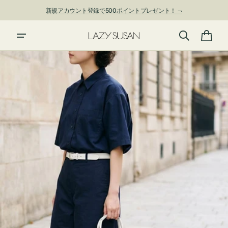
ン
新規アカウント登録で500ポイントプレゼント！ ⇁
ツ
に
進
カ
む
ー
ト