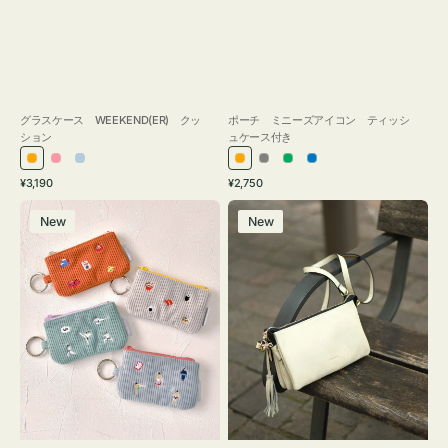
グラスケース WEEKEND(ER) クッ
ポーチ ミニーズアイコン ティッシ
ション
ュケース付き
オ
ピ
ラ
オ
グ
グ
ブ
通
通
¥3,190
¥2,750
レ
ン
イ
レ
レ
リ
ル
常
常
ポ
レ
ン
ク
ト
ン
ー
ー
ー
価
価
New
New
ー
ザ
ジ
ブ
ジ
ン
格
格
チ
ー
ル
ミ
バ
ー
ニ
ッ
ー
グ
ズ
タ
ア
ッ
イ
セ
コ
ル
ン
シ