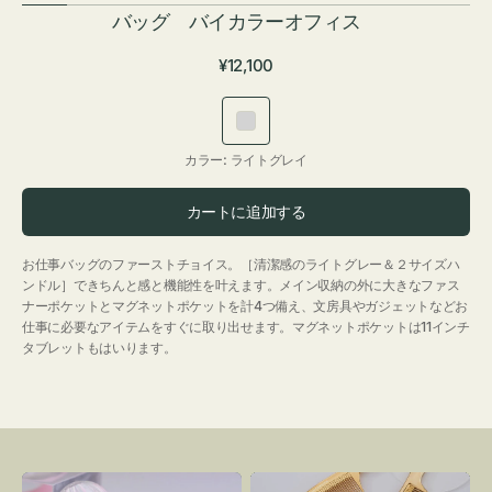
バッグ バイカラーオフィス
通
¥12,100
常
価
ラ
格
イ
カラー:
ライトグレイ
ト
グ
カートに追加する
レ
イ
お仕事バッグのファーストチョイス。［清潔感のライトグレー＆２サイズハ
ンドル］できちんと感と機能性を叶えます。メイン収納の外に大きなファス
ナーポケットとマグネットポケットを計4つ備え、文房具やガジェットなどお
仕事に必要なアイテムをすぐに取り出せます。マグネットポケットは11インチ
タブレットもはいります。