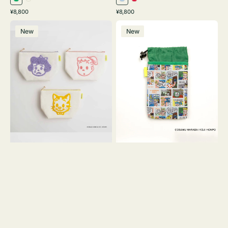
グ
ミ
ラ
レ
通
通
¥8,800
¥8,800
リ
ル
イ
ッ
常
常
ポ
ボ
ー
キ
ト
ド
価
価
New
New
ー
ト
ン
ー
ブ
格
格
チ
ル
ホ
ル
OSAMU
ケ
ワ
ー
GOODS
ー
イ
キ
ス
ト
ャ
OSAMU
ン
GOODS
バ
COMIC
ス
サ
ガ
ラ