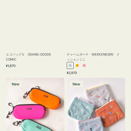
エコバッグＳ OSAMU GOODS
チャームポーチ WEEKEND(ER) ク
COMIC
ッションミニ
通
¥1,870
ラ
オ
ピ
常
通
¥2,970
イ
レ
ン
価
常
グ
ポ
格
ト
ン
ク
価
New
New
ラ
ー
ブ
ジ
格
ス
チ
ル
ケ
ミ
ー
ー
ニ
ス
ー
WEEKEND(ER)
ズ
ク
ア