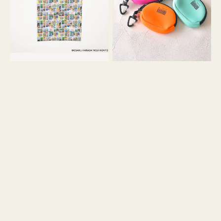
Ｓ
ー
OSAMU
チ
GOODS
WEEKEND(ER)
COMIC
ク
ッ
シ
ョ
ン
ミ
ニ