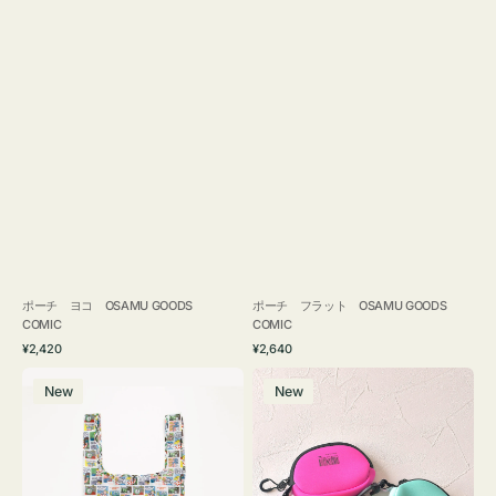
ポーチ ヨコ OSAMU GOODS
ポーチ フラット OSAMU GOODS
COMIC
COMIC
通
通
¥2,420
¥2,640
常
常
エ
チ
価
価
New
New
コ
ャ
格
格
バ
ー
ッ
ム
グ
ポ