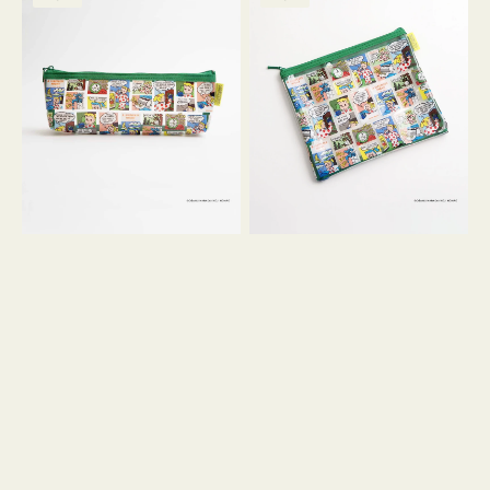
ー
ー
ル
ー
格
チ
チ
ヨ
フ
コ
ラ
OSAMU
ッ
GOODS
ト
COMIC
OSAMU
GOODS
COMIC