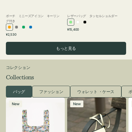
ポーチ ミニーズアイコン キーリン
レザーバッグ タッセルショルダー
グ付き
ラ
ホ
ブ
通
オ
グ
グ
ブ
¥15,400
イ
ワ
ラ
通
常
¥2,530
レ
レ
リ
ル
ト
イ
ッ
常
価
ン
ー
ー
ー
グ
ト
ク
価
格
もっと見る
ジ
ン
格
リ
ー
ン
コレクション
Collections
バッグ
ファッション
ウォレット ・ケース
ポ
エ
レ
New
New
コ
ザ
バ
ー
ッ
バ
グ
ッ