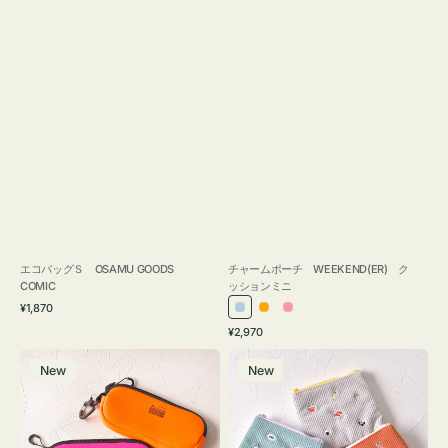
エコバッグＳ OSAMU GOODS
チャームポーチ WEEKEND(ER) ク
COMIC
ッションミニ
通
¥1,870
ラ
オ
ピ
常
通
¥2,970
イ
レ
ン
価
常
グ
ポ
格
ト
ン
ク
価
New
New
ラ
ー
ブ
ジ
格
ス
チ
ル
ケ
ミ
ー
ー
ニ