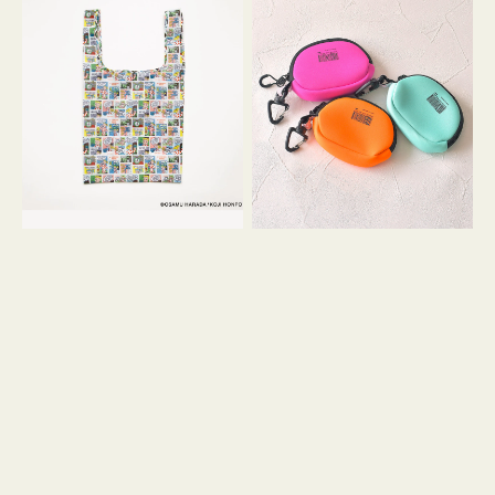
バ
ー
ッ
ム
グ
ポ
Ｓ
ー
OSAMU
チ
GOODS
WEEKEND(ER)
COMIC
ク
ッ
シ
ョ
ン
ミ
ニ