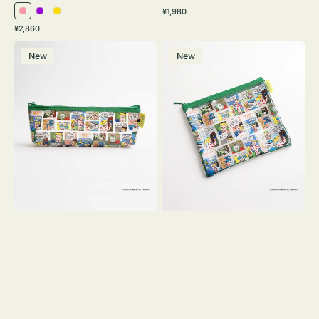
通
¥1,980
ピ
パ
イ
常
通
¥2,860
ン
ー
エ
価
常
ポ
ポ
格
ク
プ
ロ
価
New
New
ー
ー
ル
ー
格
チ
チ
ヨ
フ
コ
ラ
OSAMU
ッ
GOODS
ト
COMIC
OSAMU
GOODS
COMIC