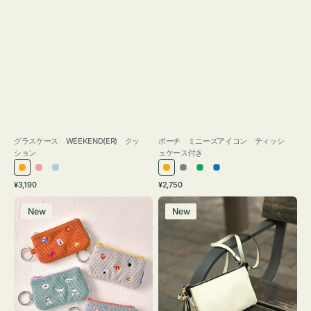
グラスケース WEEKEND(ER) クッ
ポーチ ミニーズアイコン ティッシ
ション
ュケース付き
オ
ピ
ラ
オ
グ
グ
ブ
通
通
¥3,190
¥2,750
レ
ン
イ
レ
レ
リ
ル
常
常
ポ
レ
ン
ク
ト
ン
ー
ー
ー
価
価
New
New
ー
ザ
ジ
ブ
ジ
ン
格
格
チ
ー
ル
ミ
バ
ー
ニ
ッ
ー
グ
ズ
タ
ア
ッ