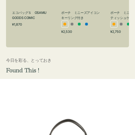
グ
ュ
付
ケ
エコバッグＳ OSAMU
ポーチ ミニーズアイコン
ポーチ ミニー
き
ー
GOODS COMIC
キーリング付き
ティッシュケー
通
ス
¥1,870
オ
グ
グ
ブ
オ
グ
グ
常
付
通
通
¥2,530
¥2,750
レ
レ
リ
ル
レ
レ
リ
価
常
常
き
格
ン
ー
ー
ー
ン
ー
ー
価
価
ジ
ン
ジ
ン
格
格
今日を彩る、とっておき
Found This !