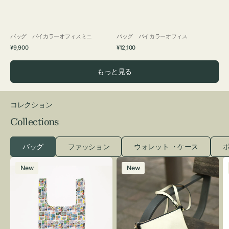
バッグ バイカラーオフィスミニ
バッグ バイカラーオフィス
通
通
¥9,900
¥12,100
常
常
価
価
もっと見る
格
格
コレクション
Collections
バッグ
ファッション
ウォレット ・ケース
ポ
エ
レ
New
New
コ
ザ
バ
ー
ッ
バ
グ
ッ
Ｓ
グ