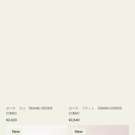
ポーチ ヨコ OSAMU GOODS
ポーチ フラット OSAMU GOODS
COMIC
COMIC
通
通
¥2,420
¥2,640
常
常
エ
チ
価
価
New
New
コ
ャ
格
格