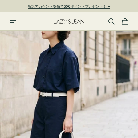
ン
新規アカウント登録で500ポイントプレゼント！ ⇁
ツ
に
夏季休業および発送停止について
進
カ
む
ー
ト