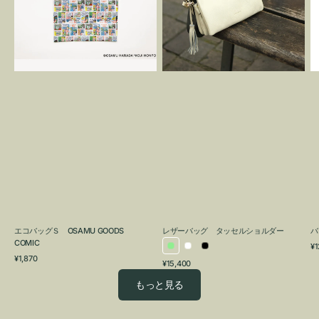
OSAMU
タ
GOODS
ッ
COMIC
セ
ル
シ
ョ
ル
ダ
ー
エコバッグＳ OSAMU GOODS
レザーバッグ タッセルショルダー
バ
COMIC
通
¥1
ラ
ホ
ブ
通
常
¥1,870
通
¥15,400
イ
ワ
ラ
常
価
常
価
格
ト
イ
ッ
もっと見る
価
格
グ
ト
ク
格
リ