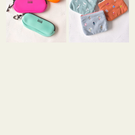
ス
ー
WEEKEND(ER)
ズ
ク
ア
ッ
イ
シ
コ
ョ
ン
ン
テ
ィ
ッ
シ
ュ
ケ
ー
ス
付
き