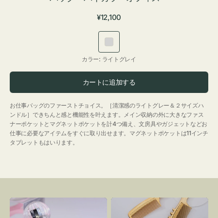
通
¥12,100
常
価
ラ
格
イ
カラー:
ライトグレイ
ト
グ
カートに追加する
レ
イ
お仕事バッグのファーストチョイス。［清潔感のライトグレー＆２サイズハ
ンドル］できちんと感と機能性を叶えます。メイン収納の外に大きなファス
ナーポケットとマグネットポケットを計4つ備え、文房具やガジェットなどお
仕事に必要なアイテムをすぐに取り出せます。マグネットポケットは11インチ
タブレットもはいります。