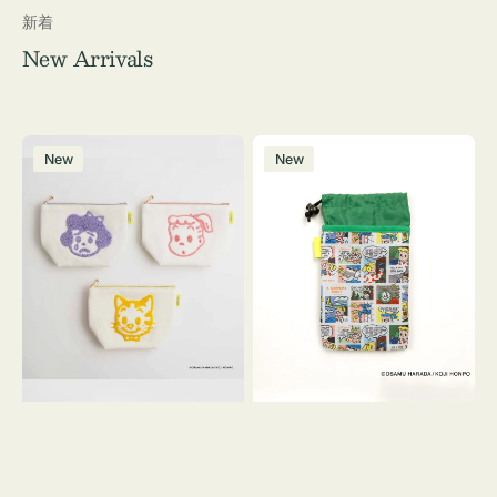
新着
New Arrivals
ポ
ボ
New
New
ー
ト
チ
ル
OSAMU
ケ
GOODS
ー
キ
ス
ャ
OSAMU
ン
GOODS
バ
COMIC
ス
サ
ガ
ラ