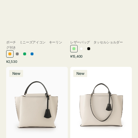
ポーチ ミニーズアイコン キーリン
レザーバッグ タッセルショルダー
グ付き
ラ
ホ
ブ
通
オ
グ
グ
ブ
¥15,400
イ
ワ
ラ
通
常
¥2,530
レ
レ
リ
ル
ト
イ
ッ
常
価
バ
バ
ン
ー
ー
ー
グ
ト
ク
価
格
New
New
ッ
ッ
ジ
ン
格
リ
グ
グ
ー
バ
バ
ン
イ
イ
カ
カ
ラ
ラ
ー
ー
オ
オ
フ
フ
ィ
ィ