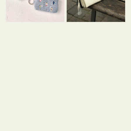
イ
セ
コ
ル
ン
シ
キ
ョ
ー
ル
リ
ダ
ン
ー
グ
付
き