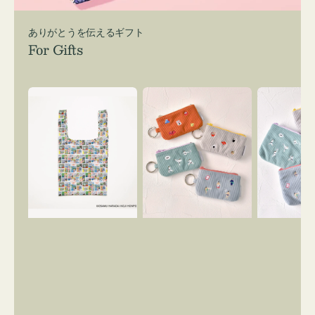
ありがとうを伝えるギフト
For Gifts
エ
ポ
ポ
コ
ー
ー
バ
チ
チ
ッ
ミ
ミ
グ
ニ
ニ
Ｓ
ー
ー
OSAMU
ズ
ズ
GOODS
ア
ア
COMIC
イ
イ
コ
コ
ン
ン
キ
テ
ー
ィ
リ
ッ
ン
シ