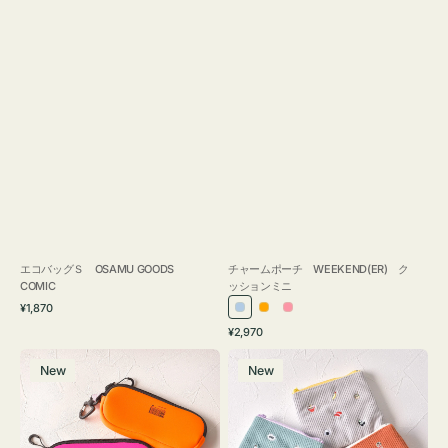
エコバッグＳ OSAMU GOODS
チャームポーチ WEEKEND(ER) ク
COMIC
ッションミニ
通
¥1,870
ラ
オ
ピ
常
通
¥2,970
イ
レ
ン
価
常
グ
ポ
格
ト
ン
ク
価
New
New
ラ
ー
ブ
ジ
格
ス
チ
ル
ケ
ミ
ー
ー
ニ