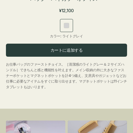
通
¥12,100
常
価
ラ
格
イ
カラー:
ライトグレイ
ト
グ
カートに追加する
レ
イ
お仕事バッグのファーストチョイス。［清潔感のライトグレー＆２サイズハ
ンドル］できちんと感と機能性を叶えます。メイン収納の外に大きなファス
ナーポケットとマグネットポケットを計4つ備え、文房具やガジェットなどお
仕事に必要なアイテムをすぐに取り出せます。マグネットポケットは11インチ
タブレットもはいります。