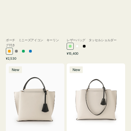
ポーチ ミニーズアイコン キーリン
レザーバッグ タッセルショルダー
グ付き
ラ
ホ
ブ
通
オ
グ
グ
ブ
¥15,400
イ
ワ
ラ
通
常
¥2,530
レ
レ
リ
ル
ト
イ
ッ
常
価
バ
バ
ン
ー
ー
ー
グ
ト
ク
価
格
New
New
ッ
ッ
ジ
ン
格
リ
グ
グ
ー
バ
バ
ン
イ
イ
カ
カ
ラ
ラ
ー
ー
オ
オ
フ
フ
ィ
ィ