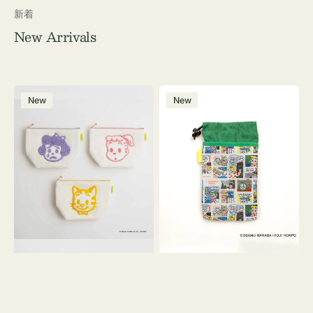
新着
New Arrivals
ポ
ボ
New
New
ー
ト
チ
ル
OSAMU
ケ
GOODS
ー
キ
ス
ャ
OSAMU
ン
GOODS
バ
COMIC
ス
サ
ガ
ラ