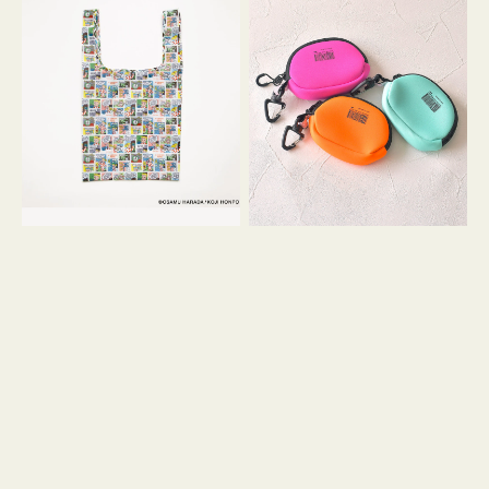
バ
ー
ッ
ム
グ
ポ
Ｓ
ー
OSAMU
チ
GOODS
WEEKEND(ER)
COMIC
ク
ッ
シ
ョ
ン
ミ
ニ