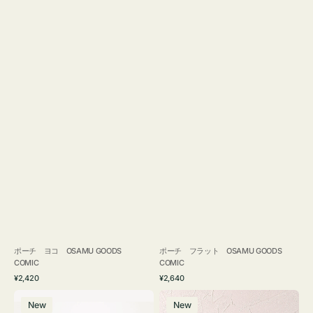
ポーチ ヨコ OSAMU GOODS
ポーチ フラット OSAMU GOODS
COMIC
COMIC
通
通
¥2,420
¥2,640
常
常
エ
チ
価
価
New
New
コ
ャ
格
格