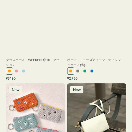
グラスケース WEEKEND(ER) クッ
ポーチ ミニーズアイコン ティッシ
ション
ュケース付き
オ
ピ
ラ
オ
グ
グ
ブ
通
通
¥3,190
¥2,750
レ
ン
イ
レ
レ
リ
ル
常
常
ポ
レ
ン
ク
ト
ン
ー
ー
ー
価
価
New
New
ー
ザ
ジ
ブ
ジ
ン
格
格
チ
ー
ル
ミ
バ
ー
ニ
ッ
ー
グ
ズ
タ
ア
ッ