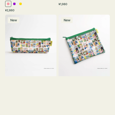
通
¥1,980
ピ
パ
イ
常
通
¥2,860
ン
ー
エ
価
常
ポ
ポ
格
ク
プ
ロ
価
New
New
ー
ー
ル
ー
格
チ
チ
ヨ
フ
コ
ラ
OSAMU
ッ
GOODS
ト
COMIC
OSAMU
GOODS
COMIC