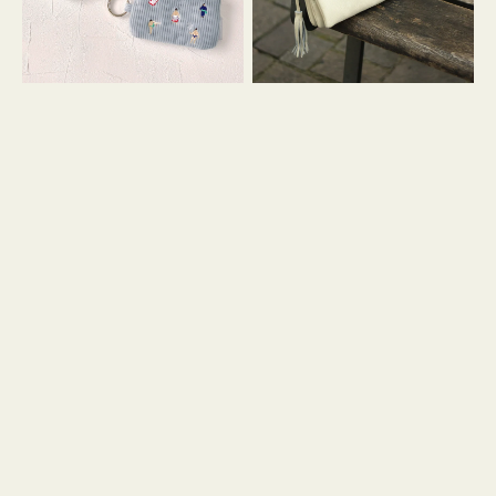
イ
セ
コ
ル
ン
シ
キ
ョ
ー
ル
リ
ダ
ン
ー
グ
付
き