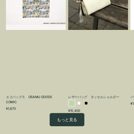
OSAMU
タ
GOODS
ッ
COMIC
セ
ル
シ
ョ
ル
ダ
ー
エコバッグＳ OSAMU GOODS
レザーバッグ タッセルショルダー
バ
COMIC
通
¥1
ラ
ホ
ブ
通
常
¥1,870
通
¥15,400
イ
ワ
ラ
常
価
常
価
格
ト
イ
ッ
もっと見る
価
格
グ
ト
ク
格
リ