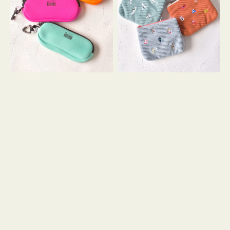
ス
ー
WEEKEND(ER)
ズ
ク
ア
ッ
イ
シ
コ
ョ
ン
ン
テ
ィ
ッ
シ
ュ
ケ
ー
ス
付
き