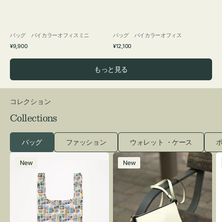
バッグ バイカラーオフィスミニ
バッグ バイカラーオフィス
通
通
¥9,900
¥12,100
常
常
価
価
もっと見る
格
格
コレクション
Collections
バッグ
ファッション
ウォレット ・ケース
ポ
エ
レ
New
New
コ
ザ
バ
ー
ッ
バ
グ
ッ
Ｓ
グ