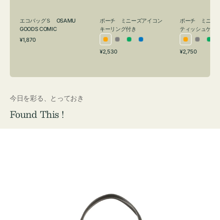
グ
ュ
付
ケ
エコバッグＳ OSAMU
ポーチ ミニーズアイコン
ポーチ ミニー
き
ー
GOODS COMIC
キーリング付き
ティッシュケー
通
ス
¥1,870
オ
グ
グ
ブ
オ
グ
グ
常
付
通
通
¥2,530
¥2,750
レ
レ
リ
ル
レ
レ
リ
価
常
常
き
格
ン
ー
ー
ー
ン
ー
ー
価
価
ジ
ン
ジ
ン
格
格
今日を彩る、とっておき
Found This !