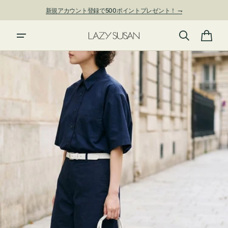
ン
新規アカウント登録で500ポイントプレゼント！ ⇁
ツ
に
進
カ
む
ー
ト