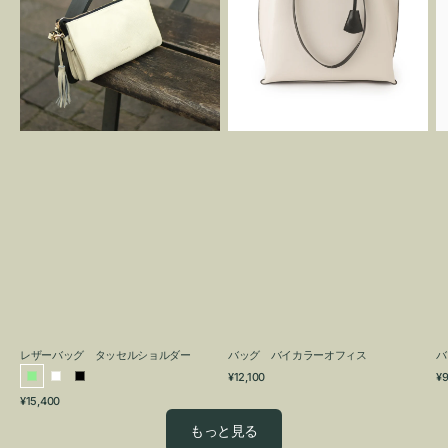
グ
カ
タ
ラ
ッ
ー
セ
オ
ル
フ
シ
ィ
ョ
ス
ル
ダ
ー
レザーバッグ タッセルショルダー
バッグ バイカラーオフィス
バ
通
通
¥12,100
¥9
ラ
ホ
ブ
常
常
通
¥15,400
イ
ワ
ラ
価
価
常
格
格
ト
イ
ッ
もっと見る
価