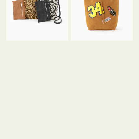
ア
ワ
ニ
ッ
マ
ペ
ル
ン
ガ
34
ラ
ス
ミ
エ
ニ
ー
ト
ド
ー
ミ
ト
ニ