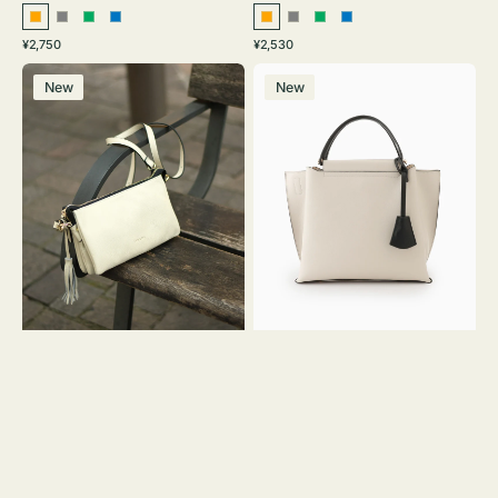
オ
グ
グ
ブ
オ
グ
グ
ブ
通
通
¥2,750
¥2,530
レ
レ
リ
ル
レ
レ
リ
ル
常
常
レ
バ
ン
ー
ー
ー
ン
ー
ー
ー
価
価
New
New
ザ
ッ
ジ
ン
ジ
ン
格
格
ー
グ
バ
バ
ッ
イ
グ
カ
タ
ラ
ッ
ー
セ
オ
ル
フ
シ
ィ
ョ
ス
ル
ミ
ダ
ニ
ー