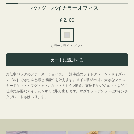
バッグ バイカラーオフィス
通
¥12,100
常
価
ラ
格
イ
カラー:
ライトグレイ
ト
グ
カートに追加する
レ
イ
お仕事バッグのファーストチョイス。［清潔感のライトグレー＆２サイズハ
ンドル］できちんと感と機能性を叶えます。メイン収納の外に大きなファス
ナーポケットとマグネットポケットを計4つ備え、文房具やガジェットなどお
仕事に必要なアイテムをすぐに取り出せます。マグネットポケットは11インチ
タブレットもはいります。