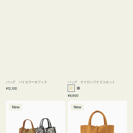
バッグ バイカラーオフィス
バッグ ナイロンフナ２コセット
通
¥12,100
ベ
グ
常
通
¥9,900
ー
レ
価
常
バ
バ
格
ジ
ー
価
New
New
ッ
ッ
ュ
格
グ
グ
MILLELA
MILLELA
FIRENZE
FIRENZE