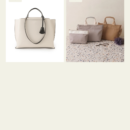
ッ
ッ
グ
ト
ク
格
グ
グ
リ
バ
ナ
ー
イ
イ
ン
カ
ロ
ラ
ン
ー
フ
オ
ナ
フ
２
ィ
コ
ス
セ
ッ
ト