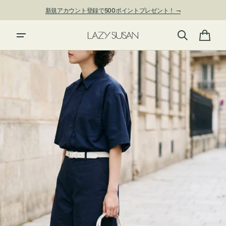
ン
新規アカウント登録で500ポイントプレゼント！ ⇁
ツ
に
進
カ
む
ー
ト