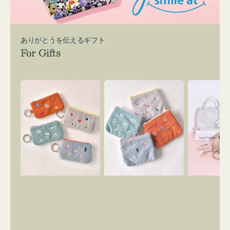
ありがとうを伝えるギフト
For Gifts
ポ
ポ
バ
ー
ー
ッ
チ
チ
グ
ミ
ミ
イ
ニ
ニ
ン
ー
ー
バ
ズ
ズ
ッ
ア
ア
グ
イ
イ
ス
コ
コ
マ
ン
ン
イ
キ
テ
リ
ー
ィ
ー