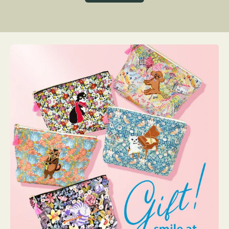
グ
ト
ク
格
リ
ー
ン