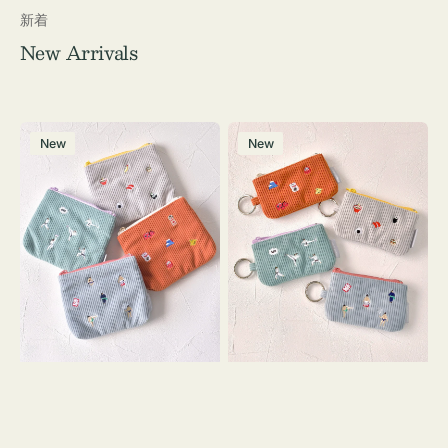
新着
New Arrivals
ポ
ポ
New
New
ー
ー
チ
チ
ミ
ミ
ニ
ニ
ー
ー
ズ
ズ
ア
ア
イ
イ
コ
コ
ン
ン
テ
キ
ィ
ー
ッ
リ
シ
ン