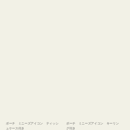
ュ
グ
ケ
付
ー
き
ス
付
き
ポーチ ミニーズアイコン ティッシ
ポーチ ミニーズアイコン キーリン
ュケース付き
グ付き