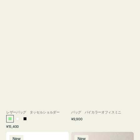
レザーバッグ タッセルショルダー
バッグ バイカラーオフィスミニ
通
¥9,900
ラ
ホ
ブ
常
通
¥15,400
イ
ワ
ラ
価
常
バ
バ
格
ト
イ
ッ
価
New
New