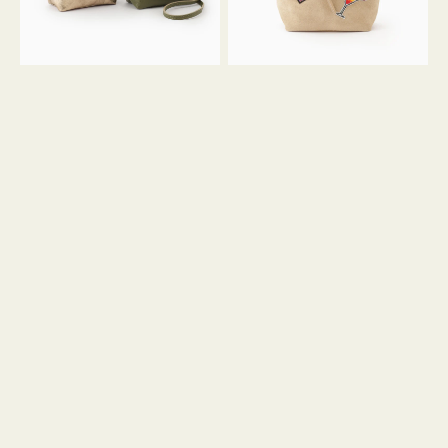
ン
ン
34
M
ミ
ス
ニ
エ
ト
ー
ー
ド
ト
ミ
ニ