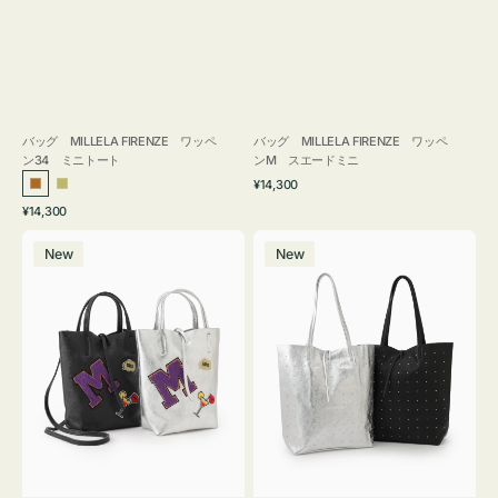
バッグ MILLELA FIRENZE ワッペ
バッグ MILLELA FIRENZE ワッペ
ン34 ミニトート
ンM スエードミニ
通
¥14,300
ブ
カ
常
通
¥14,300
ロ
ー
価
常
バ
バ
格
ン
キ
価
New
New
ッ
ッ
ズ
格
グ
グ
MILLELA
MILLELA
FIRENZE
FIRENZE
ワ
ス
ッ
タ
ペ
ッ
ン
ズ
M
ト
ミ
ー