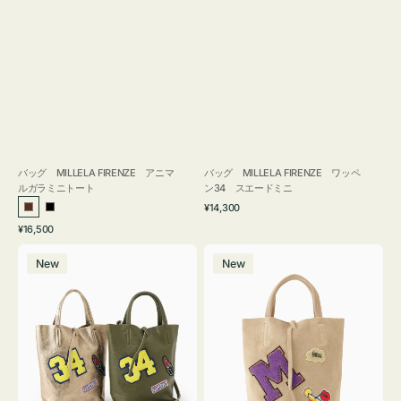
バッグ MILLELA FIRENZE アニマ
バッグ MILLELA FIRENZE ワッペ
ルガラミニトート
ン34 スエードミニ
通
¥14,300
ブ
ブ
常
通
¥16,500
ラ
ラ
価
常
バ
バ
格
ウ
ッ
価
New
New
ッ
ッ
ン
ク
格
グ
グ
MILLELA
MILLELA
FIRENZE
FIRENZE
ワ
ワ
ッ
ッ
ペ
ペ