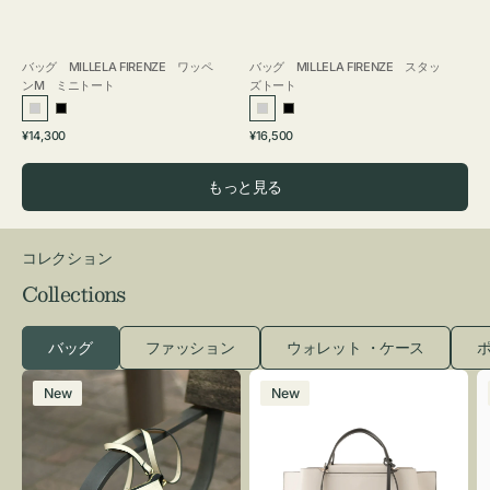
バッグ MILLELA FIRENZE ワッペ
バッグ MILLELA FIRENZE スタッ
ンM ミニトート
ズトート
シ
ブ
シ
ブ
通
通
¥14,300
¥16,500
ル
ラ
ル
ラ
常
常
バ
ッ
バ
ッ
価
価
もっと見る
ー
ク
ー
ク
格
格
コレクション
Collections
バッグ
ファッション
ウォレット ・ケース
ポ
レ
バ
New
New
ザ
ッ
ー
グ
バ
バ
ッ
イ