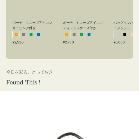
リ
ッ
メ
ン
シ
ッ
グ
ュ
シ
付
ケ
ュ
バッグインバッ
ポーチ ミニーズアイコン
ポーチ ミニーズアイコン
ーメッシュ
き
ー
キーリング付き
ティッシュケース付き
ス
シ
ブ
ベ
オ
グ
グ
ブ
オ
グ
グ
ブ
付
通
通
通
¥6,050
¥2,530
¥2,750
ル
ラ
ー
レ
レ
リ
ル
レ
レ
リ
ル
常
常
常
き
バ
ッ
ジ
ン
ー
ー
ー
ン
ー
ー
ー
価
価
価
ー
ク
ュ
ジ
ン
ジ
ン
格
格
格
今日を彩る、とっておき
Found This !