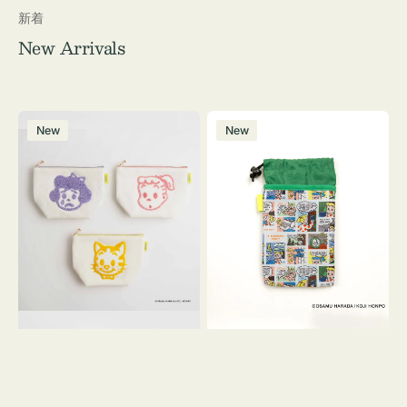
新着
New Arrivals
ポ
ボ
New
New
ー
ト
チ
ル
OSAMU
ケ
GOODS
ー
キ
ス
ャ
OSAMU
ン
GOODS
バ
COMIC
ス
サ
ガ
ラ