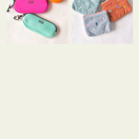
ス
ー
WEEKEND(ER)
ズ
ク
ア
ッ
イ
シ
コ
ョ
ン
ン
テ
ィ
ッ
シ
ュ
ケ
ー
ス
付
き