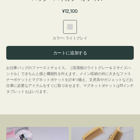
通
¥12,100
常
価
ラ
格
イ
カラー:
ライトグレイ
ト
グ
カートに追加する
レ
イ
お仕事バッグのファーストチョイス。［清潔感のライトグレー＆２サイズハ
ンドル］できちんと感と機能性を叶えます。メイン収納の外に大きなファス
ナーポケットとマグネットポケットを計4つ備え、文房具やガジェットなどお
仕事に必要なアイテムをすぐに取り出せます。マグネットポケットは11インチ
タブレットもはいります。