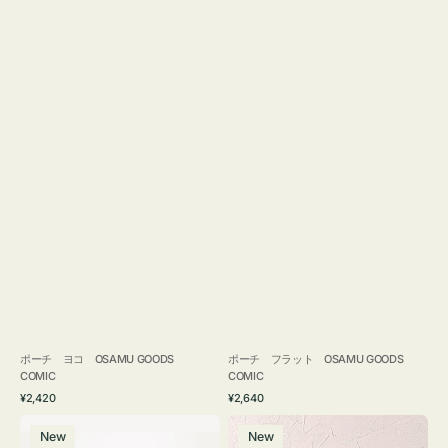
ポーチ ヨコ OSAMU GOODS
ポーチ フラット OSAMU GOODS
COMIC
COMIC
通
通
¥2,420
¥2,640
常
常
エ
チ
価
価
New
New
コ
ャ
格
格