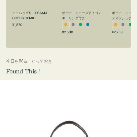
グ
ュ
付
ケ
エコバッグＳ OSAMU
ポーチ ミニーズアイコン
ポーチ ミニー
き
ー
GOODS COMIC
キーリング付き
ティッシュケー
通
ス
¥1,870
オ
グ
グ
ブ
オ
グ
グ
常
付
通
通
¥2,530
¥2,750
レ
レ
リ
ル
レ
レ
リ
価
常
常
き
格
ン
ー
ー
ー
ン
ー
ー
価
価
ジ
ン
ジ
ン
格
格
今日を彩る、とっておき
Found This !