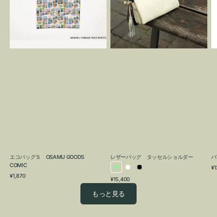
OSAMU
タ
GOODS
ッ
COMIC
セ
ル
シ
ョ
ル
ダ
ー
エコバッグＳ OSAMU GOODS
レザーバッグ タッセルショルダー
バ
COMIC
通
¥1
ラ
ホ
ブ
通
常
¥1,870
通
¥15,400
イ
ワ
ラ
常
価
常
価
格
ト
イ
ッ
もっと見る
価
格
グ
ト
ク
格
リ