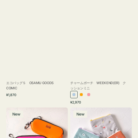
エコバッグＳ OSAMU GOODS
チャームポーチ WEEKEND(ER) ク
COMIC
ッションミニ
通
¥1,870
ラ
オ
ピ
常
通
¥2,970
イ
レ
ン
価
常
グ
ポ
格
ト
ン
ク
価
New
New
ラ
ー
ブ
ジ
格
ス
チ
ル
ケ
ミ
ー
ー
ニ