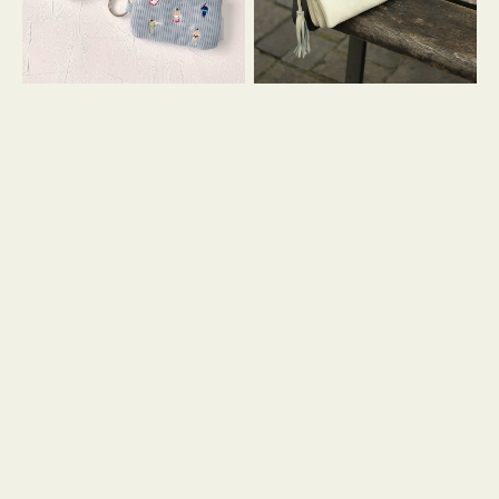
イ
セ
コ
ル
ン
シ
キ
ョ
ー
ル
リ
ダ
ン
ー
グ
付
き