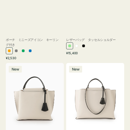
ポーチ ミニーズアイコン キーリン
レザーバッグ タッセルショルダー
グ付き
ラ
ホ
ブ
通
オ
グ
グ
ブ
¥15,400
イ
ワ
ラ
通
常
¥2,530
レ
レ
リ
ル
ト
イ
ッ
常
価
バ
バ
ン
ー
ー
ー
グ
ト
ク
価
格
New
New
ッ
ッ
ジ
ン
格
リ
グ
グ
ー
バ
バ
ン
イ
イ
カ
カ
ラ
ラ
ー
ー
オ
オ
フ
フ
ィ
ィ