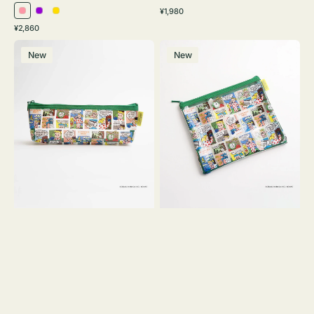
通
¥1,980
ピ
パ
イ
常
通
¥2,860
ン
ー
エ
価
常
ポ
ポ
格
ク
プ
ロ
価
New
New
ー
ー
ル
ー
格
チ
チ
ヨ
フ
コ
ラ
OSAMU
ッ
GOODS
ト
COMIC
OSAMU
GOODS
COMIC