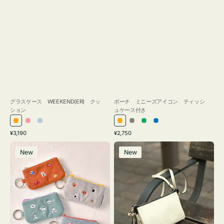
グラスケース WEEKEND(ER) クッ
ポーチ ミニーズアイコン ティッシ
ション
ュケース付き
オ
ピ
ラ
オ
グ
グ
ブ
通
通
¥3,190
¥2,750
レ
ン
イ
レ
レ
リ
ル
常
常
ポ
レ
ン
ク
ト
ン
ー
ー
ー
価
価
New
New
ー
ザ
ジ
ブ
ジ
ン
格
格
チ
ー
ル
ミ
バ
ー
ニ
ッ
ー
グ
ズ
タ
ア
ッ