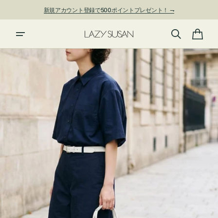
ン
新規アカウント登録で500ポイントプレゼント！ ⇁
ツ
に
進
カ
む
ー
ト