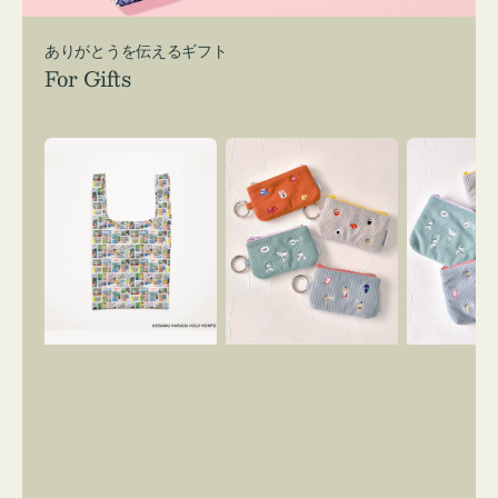
ありがとうを伝えるギフト
For Gifts
エ
ポ
ポ
コ
ー
ー
バ
チ
チ
ッ
ミ
ミ
グ
ニ
ニ
Ｓ
ー
ー
OSAMU
ズ
ズ
GOODS
ア
ア
COMIC
イ
イ
コ
コ
ン
ン
キ
テ
ー
ィ
リ
ッ
ン
シ