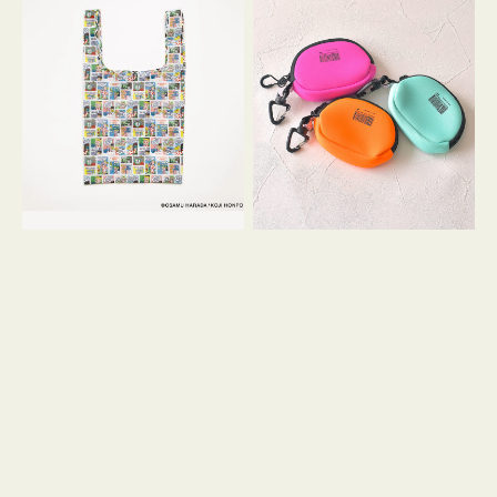
バ
ー
ッ
ム
グ
ポ
Ｓ
ー
OSAMU
チ
GOODS
WEEKEND(ER)
COMIC
ク
ッ
シ
ョ
ン
ミ
ニ