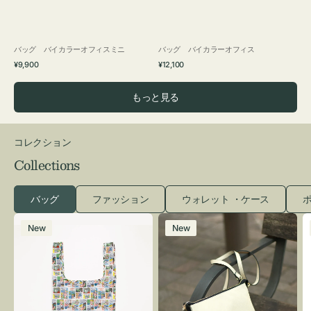
バッグ バイカラーオフィスミニ
バッグ バイカラーオフィス
通
通
¥9,900
¥12,100
常
常
価
価
もっと見る
格
格
コレクション
Collections
バッグ
ファッション
ウォレット ・ケース
ポ
エ
レ
New
New
コ
ザ
バ
ー
ッ
バ
グ
ッ
Ｓ
グ