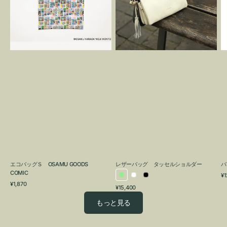
OSAMU
タ
GOODS
ッ
COMIC
セ
ル
シ
ョ
ル
ダ
ー
エコバッグＳ OSAMU GOODS
レザーバッグ タッセルショルダー
バ
COMIC
通
¥1
ラ
ホ
ブ
通
常
¥1,870
通
¥15,400
イ
ワ
ラ
常
価
常
価
格
ト
イ
ッ
もっと見る
価
格
グ
ト
ク
格
リ