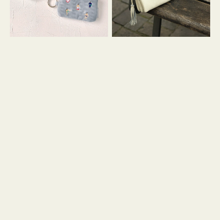
イ
セ
コ
ル
ン
シ
キ
ョ
ー
ル
リ
ダ
ン
ー
グ
付
き