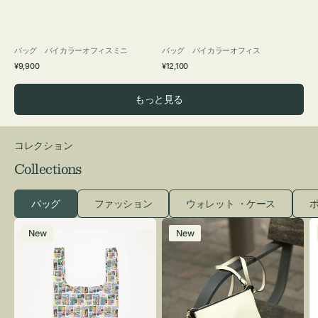
バッグ バイカラーオフィスミニ
バッグ バイカラーオフィス
通
通
¥9,900
¥12,100
常
常
価
価
もっと見る
格
格
コレクション
Collections
バッグ
ファッション
ウォレット ・ケース
ポ
エ
レ
New
New
コ
ザ
バ
ー
ッ
バ
グ
ッ
Ｓ
グ