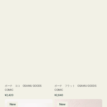
ポーチ ヨコ OSAMU GOODS
ポーチ フラット OSAMU GOODS
COMIC
COMIC
通
通
¥2,420
¥2,640
常
常
エ
チ
価
価
New
New
コ
ャ
格
格