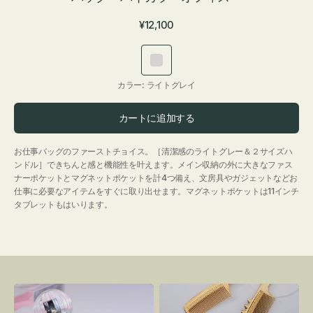
通
¥12,100
常
価
ラ
格
イ
カラー:
ライトグレイ
ト
グ
カートに追加する
レ
イ
お仕事バッグのファーストチョイス。［清潔感のライトグレー＆２サイズハ
ンドル］できちんと感と機能性を叶えます。メイン収納の外に大きなファス
ナーポケットとマグネットポケットを計4つ備え、文房具やガジェットなどお
仕事に必要なアイテムをすぐに取り出せます。マグネットポケットは11インチ
タブレットもはいります。