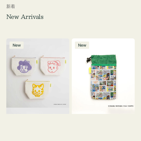
新着
New Arrivals
ポ
ボ
New
New
ー
ト
チ
ル
OSAMU
ケ
GOODS
ー
キ
ス
ャ
OSAMU
ン
GOODS
バ
COMIC
ス
サ
ガ
ラ