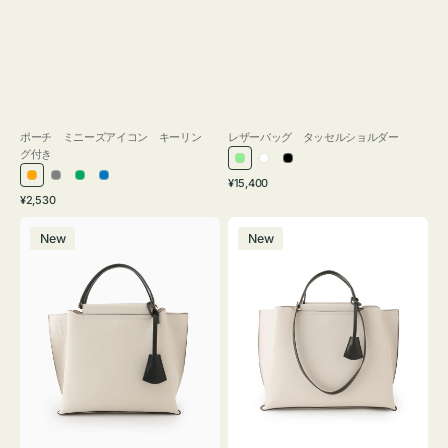
ポーチ ミニーズアイコン キーリン
レザーバッグ タッセルショルダー
グ付き
ラ
ホ
ブ
通
オ
グ
グ
ブ
¥15,400
イ
ワ
ラ
通
常
¥2,530
レ
レ
リ
ル
ト
イ
ッ
常
価
バ
バ
ン
ー
ー
ー
グ
ト
ク
価
格
New
New
ッ
ッ
ジ
ン
格
リ
グ
グ
ー
バ
バ
ン
イ
イ
カ
カ
ラ
ラ
ー
ー
オ
オ
フ
フ
ィ
ィ