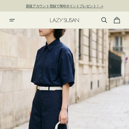
ン
新規アカウント登録で500ポイントプレゼント！ ⇁
ツ
に
進
カ
む
ー
ト