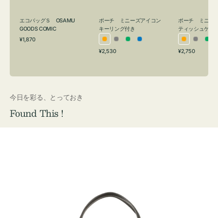
グ
ュ
付
ケ
エコバッグＳ OSAMU
ポーチ ミニーズアイコン
ポーチ ミニー
き
ー
GOODS COMIC
キーリング付き
ティッシュケー
通
ス
¥1,870
オ
グ
グ
ブ
オ
グ
グ
常
付
通
通
¥2,530
¥2,750
レ
レ
リ
ル
レ
レ
リ
価
常
常
き
格
ン
ー
ー
ー
ン
ー
ー
価
価
ジ
ン
ジ
ン
格
格
今日を彩る、とっておき
Found This !