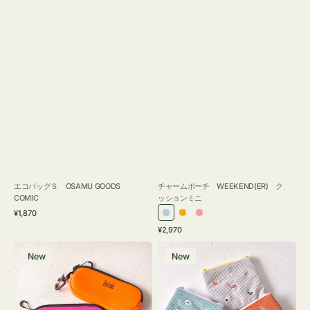
エコバッグＳ OSAMU GOODS
チャームポーチ WEEKEND(ER) ク
COMIC
ッションミニ
通
¥1,870
ラ
オ
ピ
常
通
¥2,970
イ
レ
ン
価
常
グ
ポ
格
ト
ン
ク
価
New
New
ラ
ー
ブ
ジ
格
ス
チ
ル
ケ
ミ
ー
ー
ニ