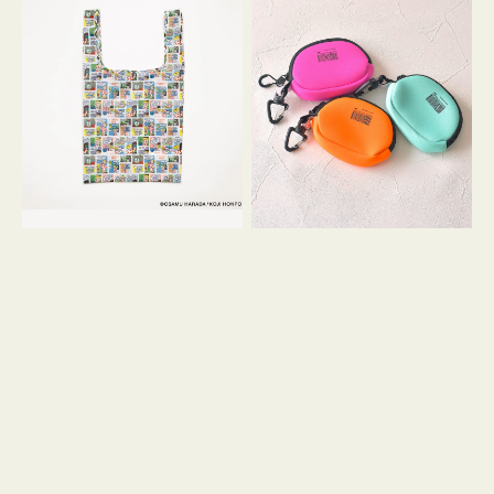
バ
ー
ッ
ム
グ
ポ
Ｓ
ー
OSAMU
チ
GOODS
WEEKEND(ER)
COMIC
ク
ッ
シ
ョ
ン
ミ
ニ