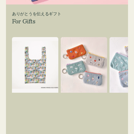
ありがとうを伝えるギフト
For Gifts
エ
ポ
ポ
コ
ー
ー
バ
チ
チ
ッ
ミ
ミ
グ
ニ
ニ
Ｓ
ー
ー
OSAMU
ズ
ズ
GOODS
ア
ア
COMIC
イ
イ
コ
コ
ン
ン
キ
テ
ー
ィ
リ
ッ
ン
シ