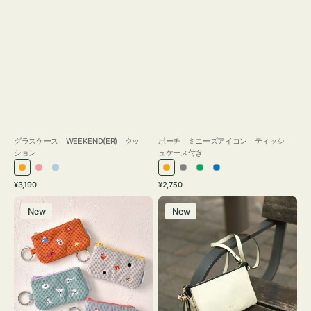
グラスケース WEEKEND(ER) クッ
ポーチ ミニーズアイコン ティッシ
ション
ュケース付き
オ
ピ
ラ
オ
グ
グ
ブ
通
通
¥3,190
¥2,750
レ
ン
イ
レ
レ
リ
ル
常
常
ポ
レ
ン
ク
ト
ン
ー
ー
ー
価
価
New
New
ー
ザ
ジ
ブ
ジ
ン
格
格
チ
ー
ル
ミ
バ
ー
ニ
ッ
ー
グ
ズ
タ
ア
ッ