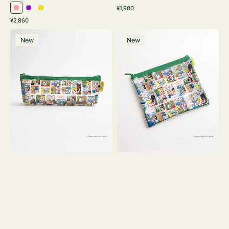
通
¥1,980
ピ
パ
イ
常
通
¥2,860
ン
ー
エ
価
常
ポ
ポ
格
ク
プ
ロ
価
New
New
ー
ー
ル
ー
格
チ
チ
ヨ
フ
コ
ラ
OSAMU
ッ
GOODS
ト
COMIC
OSAMU
GOODS
COMIC