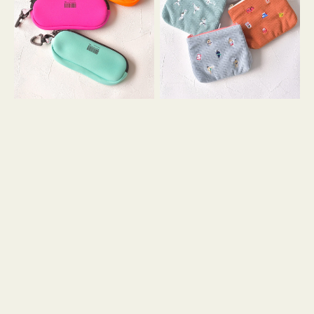
ス
ー
WEEKEND(ER)
ズ
ク
ア
ッ
イ
シ
コ
ョ
ン
ン
テ
ィ
ッ
シ
ュ
ケ
ー
ス
付
き