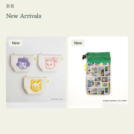
新着
New Arrivals
ポ
ボ
New
New
ー
ト
チ
ル
OSAMU
ケ
GOODS
ー
キ
ス
ャ
OSAMU
ン
GOODS
バ
COMIC
ス
サ
ガ
ラ