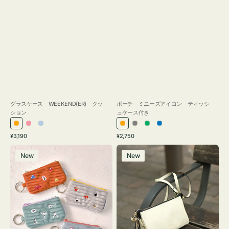
グラスケース WEEKEND(ER) クッ
ポーチ ミニーズアイコン ティッシ
ション
ュケース付き
オ
ピ
ラ
オ
グ
グ
ブ
通
通
¥3,190
¥2,750
レ
ン
イ
レ
レ
リ
ル
常
常
ポ
レ
ン
ク
ト
ン
ー
ー
ー
価
価
New
New
ー
ザ
ジ
ブ
ジ
ン
格
格
チ
ー
ル
ミ
バ
ー
ニ
ッ
ー
グ
ズ
タ
ア
ッ