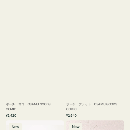
ポーチ ヨコ OSAMU GOODS
ポーチ フラット OSAMU GOODS
COMIC
COMIC
通
通
¥2,420
¥2,640
常
常
エ
チ
価
価
New
New
コ
ャ
格
格