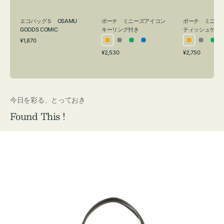
グ
ュ
付
ケ
エコバッグＳ OSAMU
ポーチ ミニーズアイコン
ポーチ ミニー
き
ー
GOODS COMIC
キーリング付き
ティッシュケー
通
ス
¥1,870
オ
グ
グ
ブ
オ
グ
グ
常
付
通
通
¥2,530
¥2,750
レ
レ
リ
ル
レ
レ
リ
価
常
常
き
格
ン
ー
ー
ー
ン
ー
ー
価
価
ジ
ン
ジ
ン
格
格
今日を彩る、とっておき
Found This !