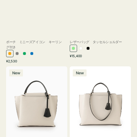
ポーチ ミニーズアイコン キーリン
レザーバッグ タッセルショルダー
グ付き
ラ
ホ
ブ
通
オ
グ
グ
ブ
¥15,400
イ
ワ
ラ
通
常
¥2,530
レ
レ
リ
ル
ト
イ
ッ
常
価
バ
バ
ン
ー
ー
ー
グ
ト
ク
価
格
New
New
ッ
ッ
ジ
ン
格
リ
グ
グ
ー
バ
バ
ン
イ
イ
カ
カ
ラ
ラ
ー
ー
オ
オ
フ
フ
ィ
ィ