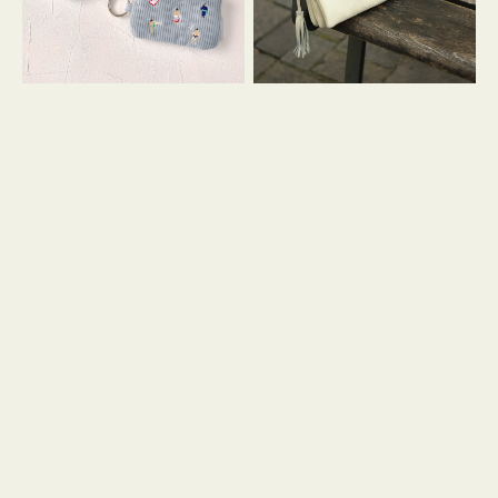
イ
セ
コ
ル
ン
シ
キ
ョ
ー
ル
リ
ダ
ン
ー
グ
付
き