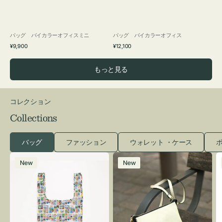
バッグ バイカラーオフィスミニ
バッグ バイカラーオフィス
通
通
¥9,900
¥12,100
常
常
価
価
もっと見る
格
格
コレクション
Collections
バッグ
ファッション
ウォレット ・ケース
ポ
エ
レ
New
New
コ
ザ
バ
ー
ッ
バ
グ
ッ
Ｓ
グ