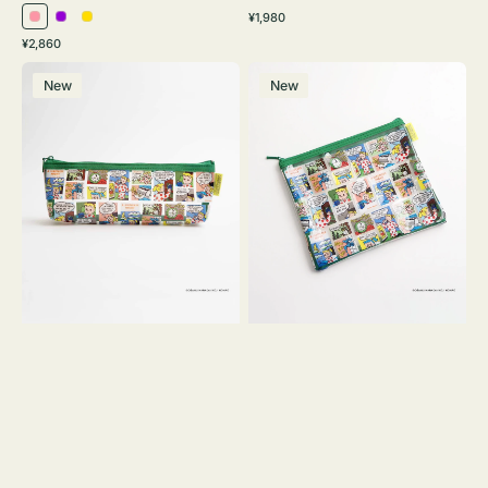
通
¥1,980
ピ
パ
イ
常
通
¥2,860
ン
ー
エ
価
常
ポ
ポ
格
ク
プ
ロ
価
New
New
ー
ー
ル
ー
格
チ
チ
ヨ
フ
コ
ラ
OSAMU
ッ
GOODS
ト
COMIC
OSAMU
GOODS
COMIC