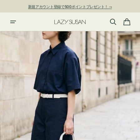
ン
新規アカウント登録で500ポイントプレゼント！ ⇁
ツ
に
進
カ
む
ー
ト