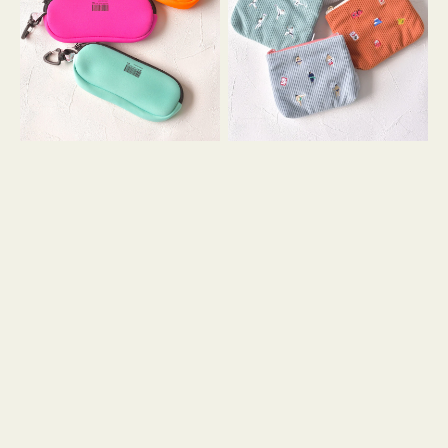
ス
ー
WEEKEND(ER)
ズ
ク
ア
ッ
イ
シ
コ
ョ
ン
ン
テ
ィ
ッ
シ
ュ
ケ
ー
ス
付
き