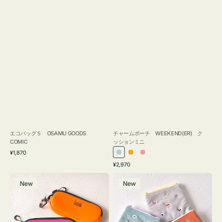
エコバッグＳ OSAMU GOODS
チャームポーチ WEEKEND(ER) ク
COMIC
ッションミニ
通
¥1,870
ラ
オ
ピ
常
通
¥2,970
イ
レ
ン
価
常
グ
ポ
格
ト
ン
ク
価
New
New
ラ
ー
ブ
ジ
格
ス
チ
ル
ケ
ミ
ー
ー
ニ