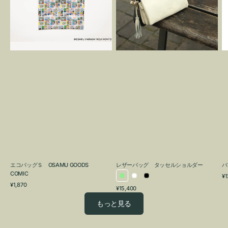
OSAMU
タ
GOODS
ッ
COMIC
セ
ル
シ
ョ
ル
ダ
ー
エコバッグＳ OSAMU GOODS
レザーバッグ タッセルショルダー
バ
COMIC
通
¥1
ラ
ホ
ブ
通
常
¥1,870
通
¥15,400
イ
ワ
ラ
常
価
常
価
格
ト
イ
ッ
もっと見る
価
格
グ
ト
ク
格
リ