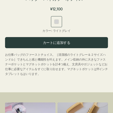
通
¥12,100
常
価
ラ
格
イ
カラー:
ライトグレイ
ト
グ
カートに追加する
レ
イ
お仕事バッグのファーストチョイス。［清潔感のライトグレー＆２サイズハ
ンドル］できちんと感と機能性を叶えます。メイン収納の外に大きなファス
ナーポケットとマグネットポケットを計4つ備え、文房具やガジェットなどお
仕事に必要なアイテムをすぐに取り出せます。マグネットポケットは11インチ
タブレットもはいります。