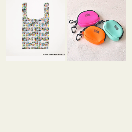
バ
ー
ッ
ム
グ
ポ
Ｓ
ー
OSAMU
チ
GOODS
WEEKEND(ER)
COMIC
ク
ッ
シ
ョ
ン
ミ
ニ