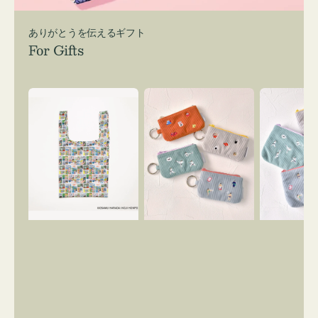
ありがとうを伝えるギフト
For Gifts
エ
ポ
ポ
コ
ー
ー
バ
チ
チ
ッ
ミ
ミ
グ
ニ
ニ
Ｓ
ー
ー
OSAMU
ズ
ズ
GOODS
ア
ア
COMIC
イ
イ
コ
コ
ン
ン
キ
テ
ー
ィ
リ
ッ
ン
シ