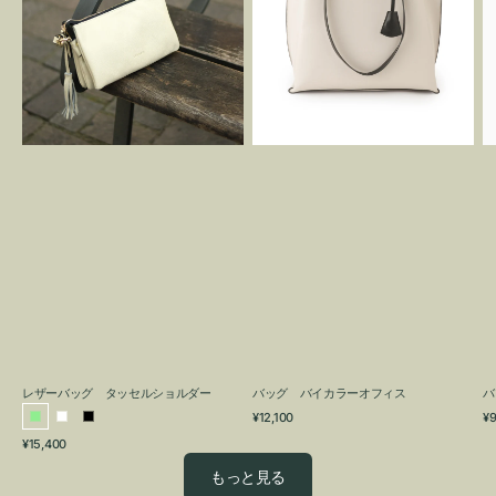
グ
カ
タ
ラ
ッ
ー
セ
オ
ル
フ
シ
ィ
ョ
ス
ル
ダ
ー
レザーバッグ タッセルショルダー
バッグ バイカラーオフィス
バ
通
通
¥12,100
¥9
ラ
ホ
ブ
常
常
通
¥15,400
イ
ワ
ラ
価
価
常
格
格
ト
イ
ッ
もっと見る
価