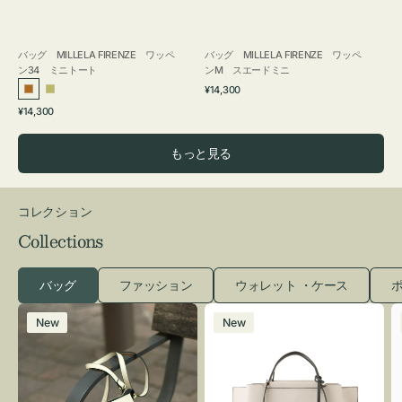
バッグ MILLELA FIRENZE ワッペ
バッグ MILLELA FIRENZE ワッペ
ン34 ミニトート
ンM スエードミニ
通
¥14,300
ブ
カ
常
通
¥14,300
ロ
ー
価
常
格
ン
キ
価
もっと見る
ズ
格
コレクション
Collections
バッグ
ファッション
ウォレット ・ケース
ポ
レ
バ
New
New
ザ
ッ
ー
グ
バ
バ
ッ
イ