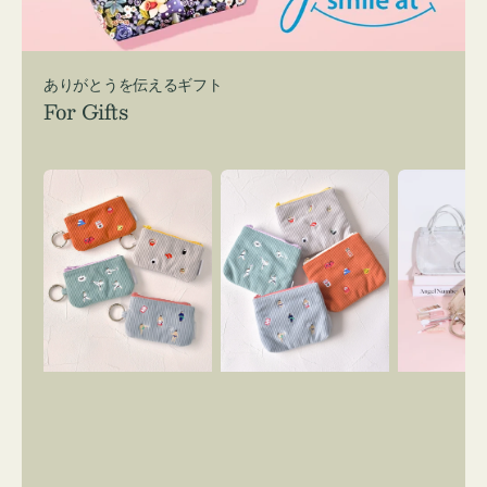
ありがとうを伝えるギフト
For Gifts
ポ
ポ
バ
ー
ー
ッ
チ
チ
グ
ミ
ミ
イ
ニ
ニ
ン
ー
ー
バ
ズ
ズ
ッ
ア
ア
グ
イ
イ
ス
コ
コ
マ
ン
ン
イ
キ
テ
リ
ー
ィ
ー