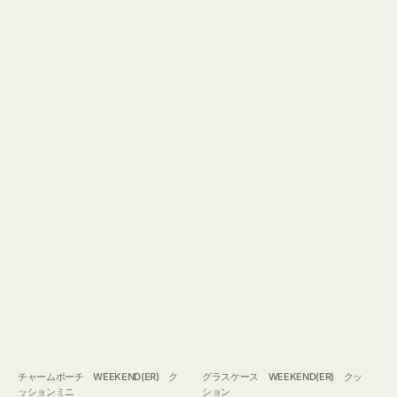
チャームポーチ WEEKEND(ER) ク
グラスケース WEEKEND(ER) クッ
ッションミニ
ション