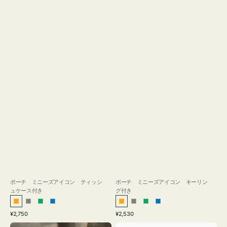
ス
付
き
ポーチ ミニーズアイコン ティッシ
ポーチ ミニーズアイコン キーリン
ュケース付き
グ付き
オ
グ
グ
ブ
オ
グ
グ
ブ
通
通
¥2,750
¥2,530
レ
レ
リ
ル
レ
レ
リ
ル
常
常