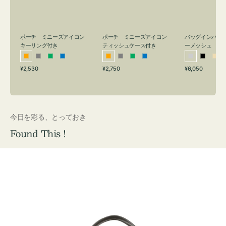
リ
ッ
メ
ン
シ
ッ
グ
ュ
シ
付
ケ
ュ
バッグインバッ
ポーチ ミニーズアイコン
ポーチ ミニーズアイコン
ーメッシュ
き
ー
キーリング付き
ティッシュケース付き
ス
シ
ブ
ベ
オ
グ
グ
ブ
オ
グ
グ
ブ
付
通
通
通
¥6,050
¥2,530
¥2,750
ル
ラ
ー
レ
レ
リ
ル
レ
レ
リ
ル
常
常
常
き
バ
ッ
ジ
ン
ー
ー
ー
ン
ー
ー
ー
価
価
価
ー
ク
ュ
ジ
ン
ジ
ン
格
格
格
今日を彩る、とっておき
Found This !