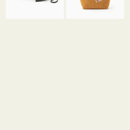
ル
ン
ガ
34
ラ
ス
ミ
エ
ニ
ー
ト
ド
ー
ミ
ト
ニ