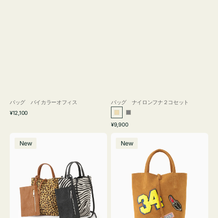
バッグ バイカラーオフィス
バッグ ナイロンフナ２コセット
通
¥12,100
ベ
グ
常
通
¥9,900
ー
レ
価
常
バ
バ
格
ジ
ー
価
New
New
ッ
ッ
ュ
格
グ
グ
MILLELA
MILLELA
FIRENZE
FIRENZE
ア
ワ
ニ
ッ
マ
ペ