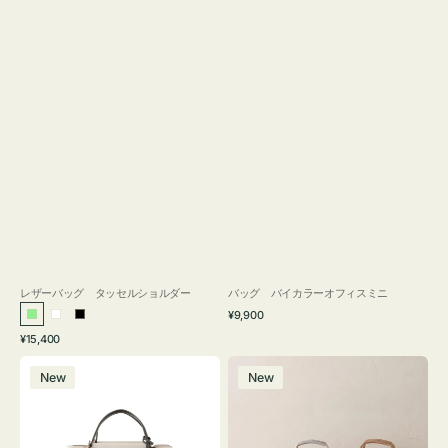
レザーバッグ タッセルショルダー
バッグ バイカラーオフィスミニ
通
¥9,900
ラ
ホ
ブ
常
通
¥15,400
イ
ワ
ラ
価
常
バ
バ
格
ト
イ
ッ
価
New
New
ッ
ッ
グ
ト
ク
格
グ
グ
リ
バ
ナ
ー