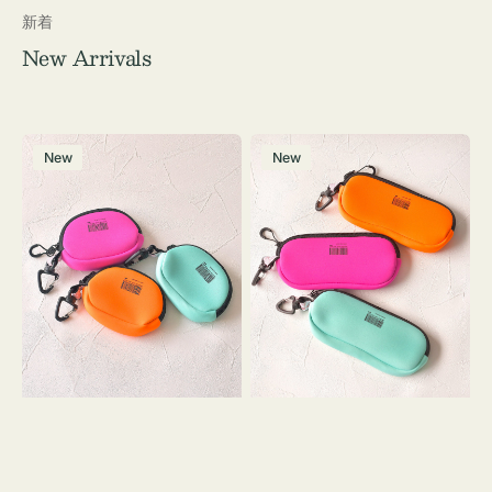
新着
New Arrivals
チ
グ
New
New
ャ
ラ
ー
ス
ム
ケ
ポ
ー
ー
ス
チ
WEEKEND(ER)
WEEKEND(ER)
ク
ク
ッ
ッ
シ
シ
ョ
ョ
ン
ン
ミ
ニ