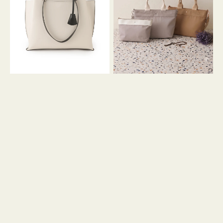
イ
イ
ン
カ
ロ
ラ
ン
ー
フ
オ
ナ
フ
２
ィ
コ
ス
セ
ッ
ト