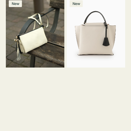
レ
バ
ン
ー
ー
ー
ン
ー
ー
ー
価
価
New
New
ザ
ッ
ジ
ン
ジ
ン
格
格
ー
グ
バ
バ
ッ
イ
グ
カ
タ
ラ
ッ
ー
セ
オ
ル
フ
シ
ィ
ョ
ス
ル
ミ
ダ
ニ
ー