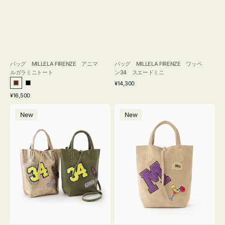
バッグ MILLELA FIRENZE アニマ
バッグ MILLELA FIRENZE ワッペ
ルガラミニトート
ン34 スエードミニ
通
¥14,300
ブ
ブ
常
通
¥16,500
ラ
ラ
価
常
バ
バ
格
ウ
ッ
価
New
New
ッ
ッ
ン
ク
格
グ
グ
MILLELA
MILLELA
FIRENZE
FIRENZE
ワ
ワ
ッ
ッ
ペ
ペ
ン
ン
34
M
ミ
ス