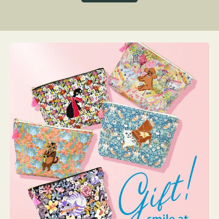
グ
ト
ク
格
リ
ー
ン