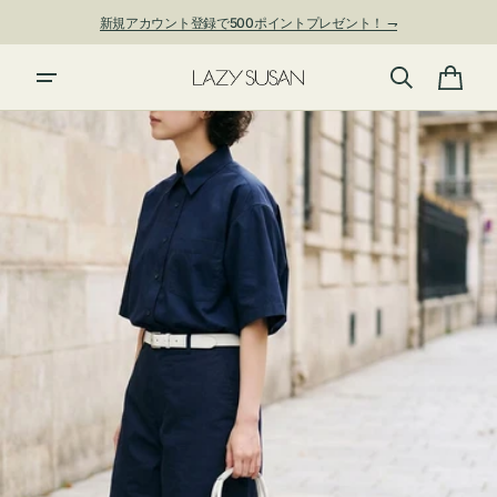
ン
新規アカウント登録で500ポイントプレゼント！ ⇁
ツ
に
進
カ
む
ー
ト