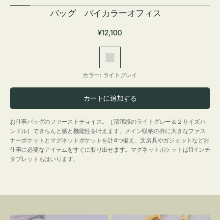
バッグ バイカラーオフィス
通
¥12,100
常
価
ラ
格
イ
カラー:
ライトグレイ
ト
グ
カートに追加する
レ
イ
お仕事バッグのファーストチョイス。［清潔感のライトグレー＆２サイズハ
ンドル］できちんと感と機能性を叶えます。メイン収納の外に大きなファス
ナーポケットとマグネットポケットを計4つ備え、文房具やガジェットなどお
仕事に必要なアイテムをすぐに取り出せます。マグネットポケットは11インチ
タブレットもはいります。