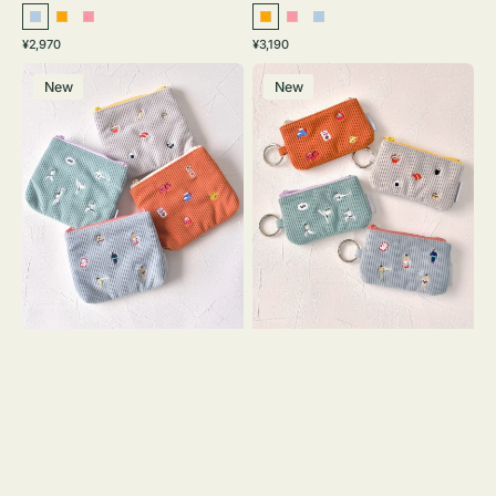
ラ
オ
ピ
オ
ピ
ラ
通
通
¥2,970
¥3,190
イ
レ
ン
レ
ン
イ
常
常
ポ
ポ
ト
ン
ク
ン
ク
ト
価
価
New
New
ー
ー
ブ
ジ
ジ
ブ
格
格
チ
チ
ル
ル
ミ
ミ
ー
ー
ニ
ニ
ー
ー
ズ
ズ
ア
ア
イ
イ
コ
コ
ン
ン
テ
キ
ィ
ー
ッ
リ
シ
ン
ュ
グ
ケ
付
ー
き