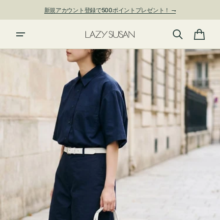
ン
新規アカウント登録で500ポイントプレゼント！ ⇁
ツ
に
進
カ
む
ー
ト