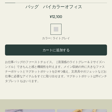
バッグ バイカラーオフィス
通
¥12,100
常
価
ラ
格
イ
カラー:
ライトグレイ
ト
グ
カートに追加する
レ
イ
お仕事バッグのファーストチョイス。［清潔感のライトグレー＆２サイズハ
ンドル］できちんと感と機能性を叶えます。メイン収納の外に大きなファス
ナーポケットとマグネットポケットを計4つ備え、文房具やガジェットなどお
仕事に必要なアイテムをすぐに取り出せます。マグネットポケットは11インチ
タブレットもはいります。