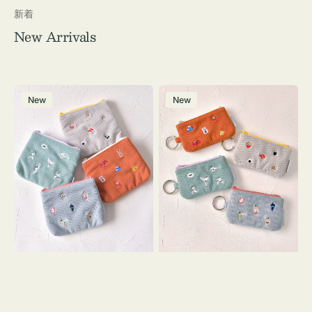
新着
New Arrivals
ポ
ポ
New
New
ー
ー
チ
チ
ミ
ミ
ニ
ニ
ー
ー
ズ
ズ
ア
ア
イ
イ
コ
コ
ン
ン
テ
キ
ィ
ー
ッ
リ
シ
ン