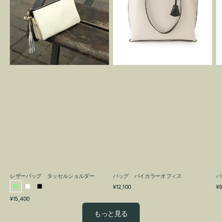
グ
カ
タ
ラ
ッ
ー
セ
オ
ル
フ
シ
ィ
ョ
ス
ル
ダ
ー
レザーバッグ タッセルショルダー
バッグ バイカラーオフィス
バ
通
通
¥12,100
¥9
ラ
ホ
ブ
常
常
通
¥15,400
イ
ワ
ラ
価
価
常
格
格
ト
イ
ッ
もっと見る
価