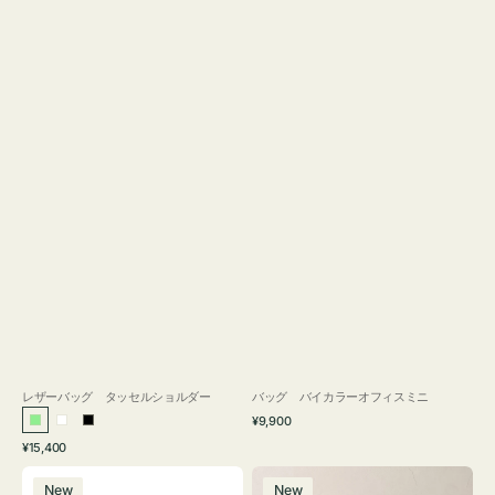
レザーバッグ タッセルショルダー
バッグ バイカラーオフィスミニ
通
¥9,900
ラ
ホ
ブ
常
通
¥15,400
イ
ワ
ラ
価
常
バ
バ
格
ト
イ
ッ
価
New
New