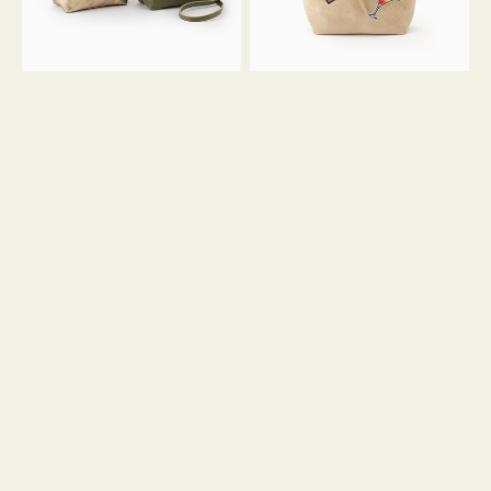
ン
ン
34
M
ミ
ス
ニ
エ
ト
ー
ー
ド
ト
ミ
ニ