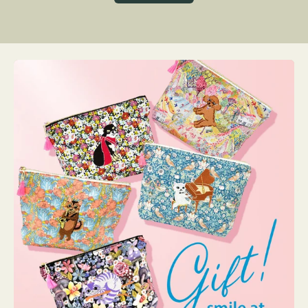
グ
ト
ク
格
リ
ー
ン