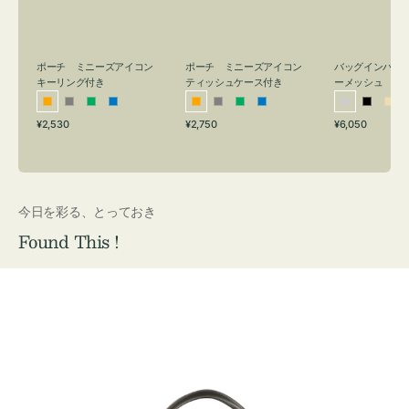
リ
ッ
メ
ン
シ
ッ
グ
ュ
シ
付
ケ
ュ
バッグインバッ
ポーチ ミニーズアイコン
ポーチ ミニーズアイコン
ーメッシュ
き
ー
キーリング付き
ティッシュケース付き
ス
シ
ブ
ベ
オ
グ
グ
ブ
オ
グ
グ
ブ
付
通
通
通
¥6,050
¥2,530
¥2,750
ル
ラ
ー
レ
レ
リ
ル
レ
レ
リ
ル
常
常
常
き
バ
ッ
ジ
ン
ー
ー
ー
ン
ー
ー
ー
価
価
価
ー
ク
ュ
ジ
ン
ジ
ン
格
格
格
今日を彩る、とっておき
Found This !