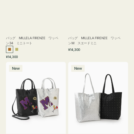
バッグ MILLELA FIRENZE ワッペ
バッグ MILLELA FIRENZE ワッペ
ン34 ミニトート
ンM スエードミニ
通
¥14,300
ブ
カ
常
通
¥14,300
ロ
ー
価
常
バ
バ
格
ン
キ
価
New
New
ッ
ッ
ズ
格
グ
グ
MILLELA
MILLELA
FIRENZE
FIRENZE
ワ
ス
ッ
タ
ペ
ッ
ン
ズ
M
ト
ミ
ー