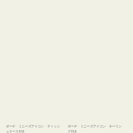
ュ
グ
ケ
付
ー
き
ス
付
き
ポーチ ミニーズアイコン ティッシ
ポーチ ミニーズアイコン キーリン
ュケース付き
グ付き