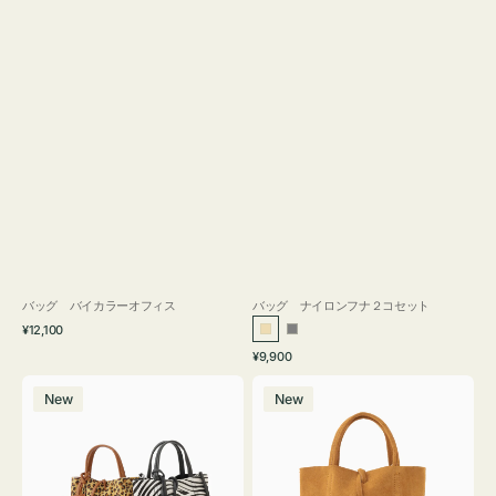
バッグ バイカラーオフィス
バッグ ナイロンフナ２コセット
通
¥12,100
ベ
グ
常
通
¥9,900
ー
レ
価
常
バ
バ
格
ジ
ー
価
New
New
ッ
ッ
ュ
格
グ
グ
MILLELA
MILLELA
FIRENZE
FIRENZE