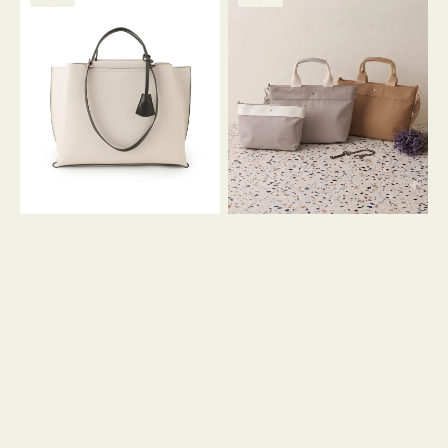
ッ
ッ
グ
ト
ク
格
グ
グ
リ
バ
ナ
ー
イ
イ
ン
カ
ロ
ラ
ン
ー
フ
オ
ナ
フ
２
ィ
コ
ス
セ
ッ
ト