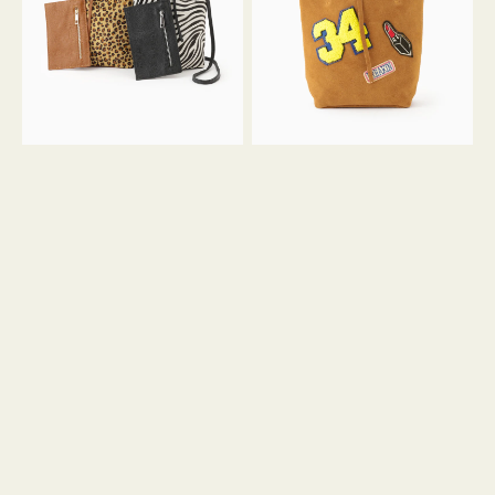
ア
ワ
ニ
ッ
マ
ペ
ル
ン
ガ
34
ラ
ス
ミ
エ
ニ
ー
ト
ド
ー
ミ
ト
ニ