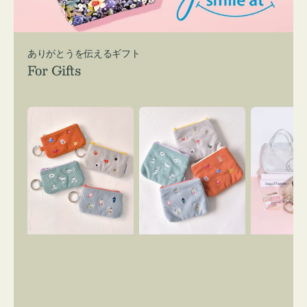
ありがとうを伝えるギフト
For Gifts
ポ
ポ
バ
ー
ー
ッ
チ
チ
グ
ミ
ミ
イ
ニ
ニ
ン
ー
ー
バ
ズ
ズ
ッ
ア
ア
グ
イ
イ
ス
コ
コ
マ
ン
ン
イ
キ
テ
リ
ー
ィ
ー