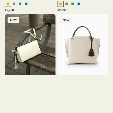
オ
グ
グ
ブ
オ
グ
グ
ブ
通
通
¥2,750
¥2,530
レ
レ
リ
ル
レ
レ
リ
ル
常
常
レ
バ
ン
ー
ー
ー
ン
ー
ー
ー
価
価
New
New
ザ
ッ
ジ
ン
ジ
ン
格
格
ー
グ
バ
バ
ッ
イ
グ
カ
タ
ラ
ッ
ー
セ
オ
ル
フ
シ
ィ
ョ
ス
ル
ミ
ダ
ニ
ー