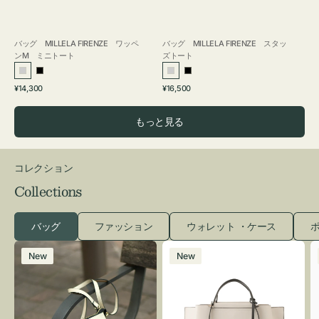
バッグ MILLELA FIRENZE ワッペ
バッグ MILLELA FIRENZE スタッ
ンM ミニトート
ズトート
シ
ブ
シ
ブ
通
通
¥14,300
¥16,500
ル
ラ
ル
ラ
常
常
バ
ッ
バ
ッ
価
価
もっと見る
ー
ク
ー
ク
格
格
コレクション
Collections
バッグ
ファッション
ウォレット ・ケース
ポ
レ
バ
New
New
ザ
ッ
ー
グ
バ
バ
ッ
イ