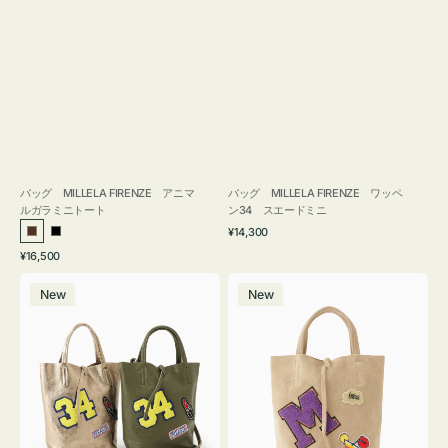
バッグ MILLELA FIRENZE アニマ
バッグ MILLELA FIRENZE ワッペ
ルガラミニトート
ン34 スエードミニ
通
¥14,300
ブ
ブ
常
通
¥16,500
ラ
ラ
価
常
バ
バ
格
ウ
ッ
価
New
New
ッ
ッ
ン
ク
格
グ
グ
MILLELA
MILLELA
FIRENZE
FIRENZE
ワ
ワ
ッ
ッ
ペ
ペ