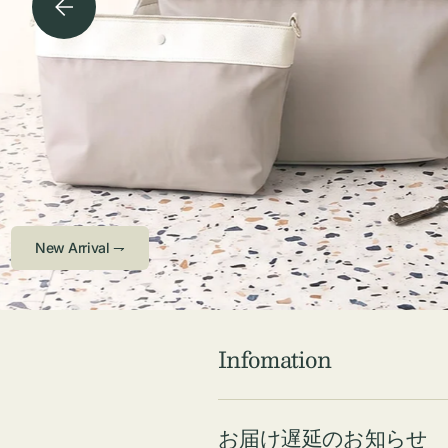
チケース他
ボ
ス
コスメ
ト
リ
ジュエリーボッ
メ
エ
クス ・ケース
ラ
ブ
インテリア
傘
ハ
ク
Check ⇁
Infomation
お届け遅延のお知らせ