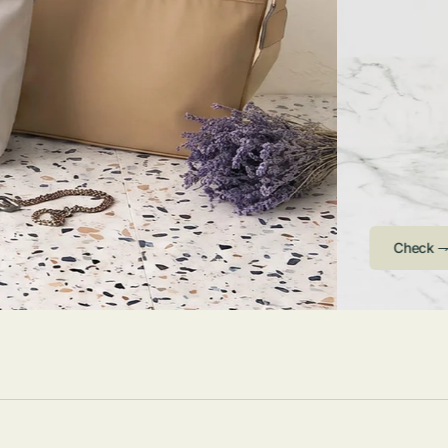
ストンバッグ
トール・ハッ
・グローブ
ュック
ガネ・サング
コバッグ・サ
ス・ルーペ
バッグ
ンカチ・ソッ
ス
Arri