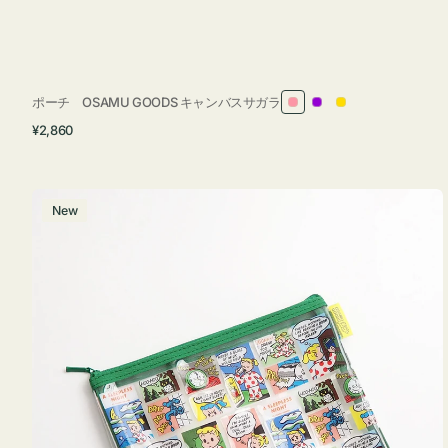
ポーチ OSAMU GOODS キャンバスサガラ
ピ
パ
イ
通
¥2,860
ン
ー
エ
常
ク
プ
ロ
価
ル
ー
格
ポ
New
ー
チ
フ
ラ
ッ
ト
OSAMU
GOODS
COMIC