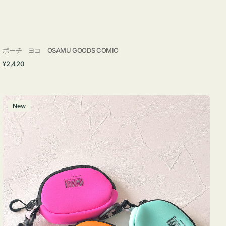
ポーチ ヨコ OSAMU GOODS COMIC
通
¥2,420
常
価
格
チ
New
ャ
ー
ム
ポ
ー
チ
WEEKEND(ER)
ク
ッ
シ