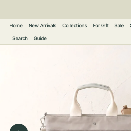
ン
ツ
に
進
Home
New Arrivals
Collections
For Gift
Sale
む
Search
Guide
フレグランス
アクセサリー
ネ
リストウォッチ
ピ
カ
バッグ
ト
リ
ファッション
シ
バ
ブ
グ
ム
ウォレット・革
バ
ー
小物
ス
ブ
ポ
ウ
ポーチ ・ メガ
ネケース・マル
ハ
扇