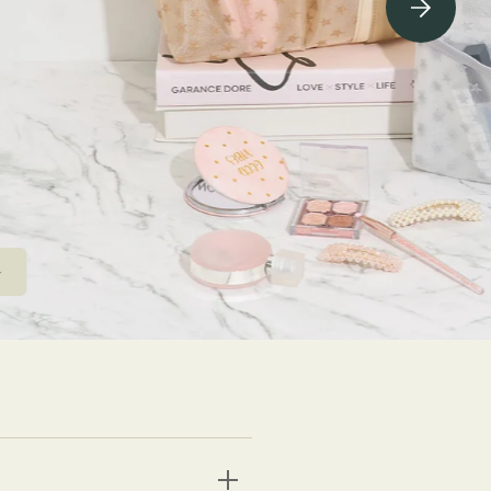
ving Soon⇁