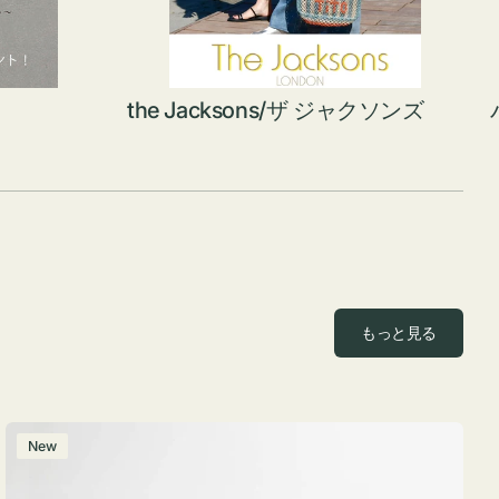
the Jacksons/ザ ジャクソンズ
もっと見る
ポ
New
ー
チ