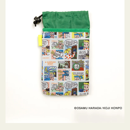
ケ
ー
ス
OSAMU
GOODS
COMIC