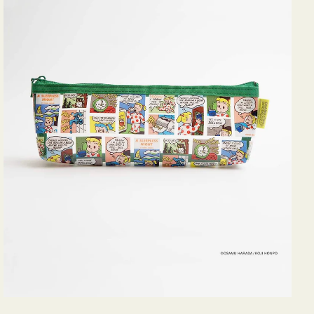
ヨ
コ
OSAMU
GOODS
COMIC