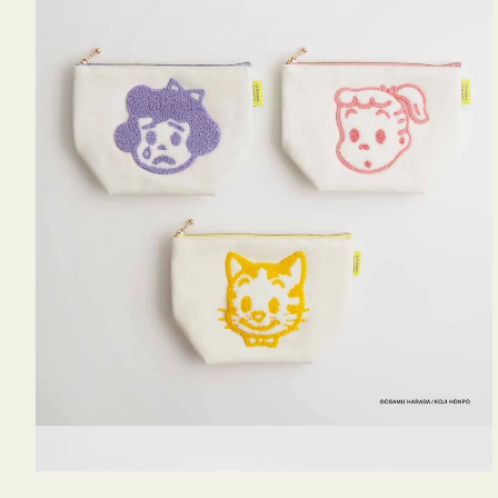
OSAMU
GOODS
キ
ャ
ン
バ
ス
サ
ガ
ラ