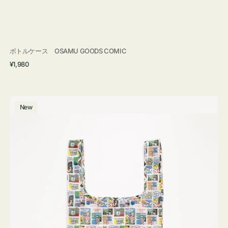
ボトルケース OSAMU GOODS COMIC
通
¥1,980
常
価
格
エ
New
コ
バ
ッ
グ
Ｓ
OSAMU
GOODS
COMIC