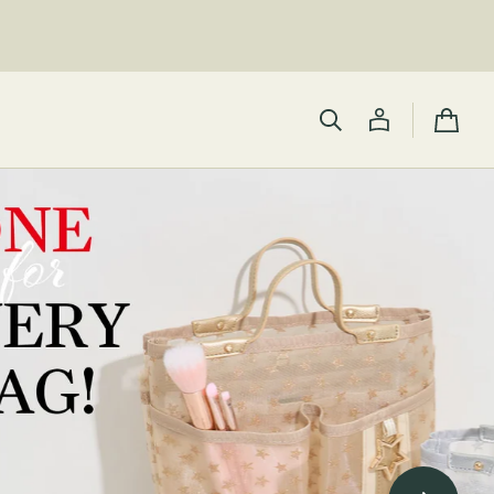
カ
ー
ト