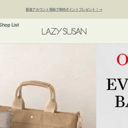
新規アカウント登録で500ポイントプレゼント！ ⇁
Shop List
ックレス
アス・イヤー
フ
ートバッグ
ング
ョルダーバッ
ッグチャー
レスレット・
・キーホルダ
ングル
マートフォン
ローチ
シェット
エア
ンドバッグ
子・ファン