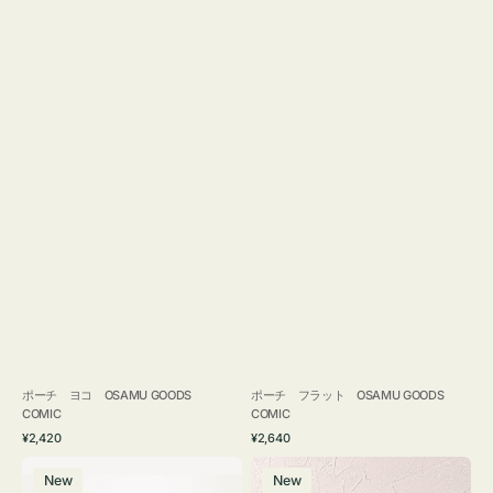
ポーチ ヨコ OSAMU GOODS
ポーチ フラット OSAMU GOODS
COMIC
COMIC
通
通
¥2,420
¥2,640
常
常
エ
チ
価
価
New
New
コ
ャ
格
格