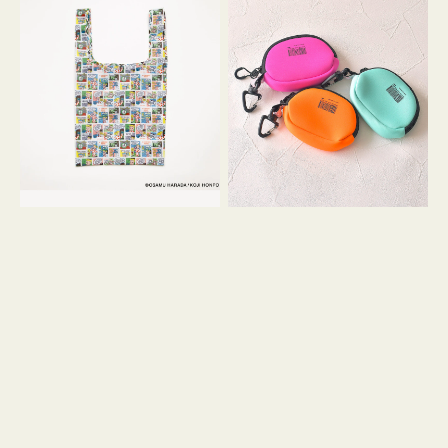
バ
ー
ッ
ム
グ
ポ
Ｓ
ー
OSAMU
チ
GOODS
WEEKEND(ER)
COMIC
ク
ッ
シ
ョ
ン
ミ
ニ