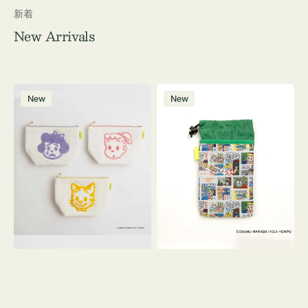
新着
New Arrivals
ポ
ボ
New
New
ー
ト
チ
ル
OSAMU
ケ
GOODS
ー
キ
ス
ャ
OSAMU
ン
GOODS
バ
COMIC
ス
サ
ガ
ラ