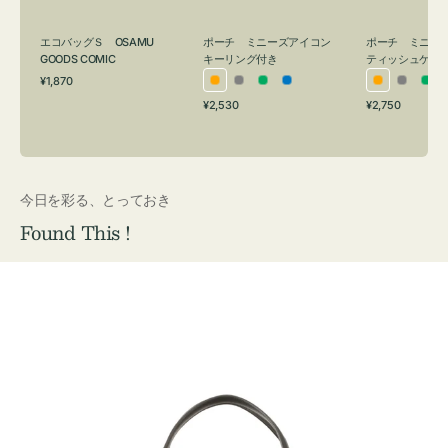
グ
ュ
付
ケ
エコバッグＳ OSAMU
ポーチ ミニーズアイコン
ポーチ ミニー
き
ー
GOODS COMIC
キーリング付き
ティッシュケー
通
ス
¥1,870
オ
グ
グ
ブ
オ
グ
グ
常
付
通
通
¥2,530
¥2,750
レ
レ
リ
ル
レ
レ
リ
価
常
常
き
格
ン
ー
ー
ー
ン
ー
ー
価
価
ジ
ン
ジ
ン
格
格
今日を彩る、とっておき
Found This !