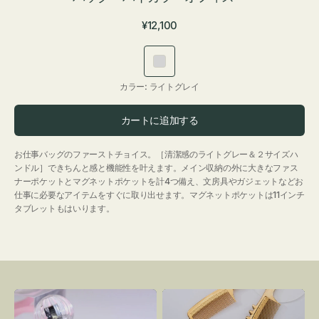
通
¥12,100
常
価
ラ
格
イ
カラー:
ライトグレイ
ト
グ
カートに追加する
レ
イ
お仕事バッグのファーストチョイス。［清潔感のライトグレー＆２サイズハ
ンドル］できちんと感と機能性を叶えます。メイン収納の外に大きなファス
ナーポケットとマグネットポケットを計4つ備え、文房具やガジェットなどお
仕事に必要なアイテムをすぐに取り出せます。マグネットポケットは11インチ
タブレットもはいります。