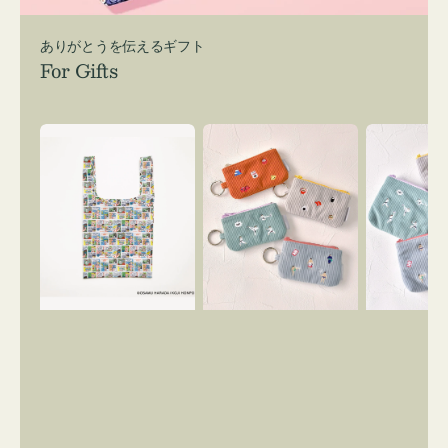
ありがとうを伝えるギフト
For Gifts
エ
ポ
ポ
コ
ー
ー
バ
チ
チ
ッ
ミ
ミ
グ
ニ
ニ
Ｓ
ー
ー
OSAMU
ズ
ズ
GOODS
ア
ア
COMIC
イ
イ
コ
コ
ン
ン
キ
テ
ー
ィ
リ
ッ
ン
シ