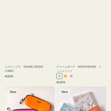
エコバッグＳ OSAMU GOODS
チャームポーチ WEEKEND(ER) ク
COMIC
ッションミニ
通
¥1,870
ラ
オ
ピ
常
通
¥2,970
イ
レ
ン
価
常
グ
ポ
格
ト
ン
ク
価
New
New
ラ
ー
ブ
ジ
格
ス
チ
ル
ケ
ミ
ー
ー
ニ