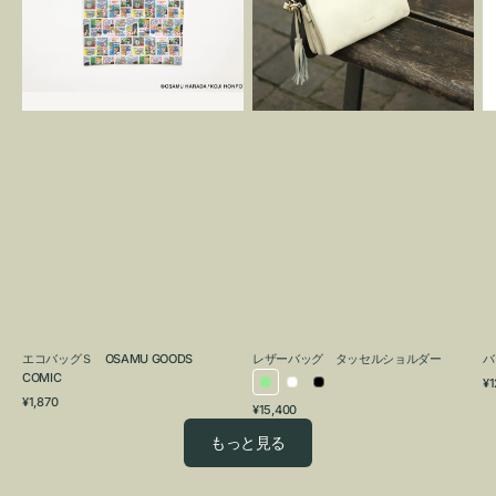
OSAMU
タ
GOODS
ッ
COMIC
セ
ル
シ
ョ
ル
ダ
ー
エコバッグＳ OSAMU GOODS
レザーバッグ タッセルショルダー
バ
COMIC
通
¥1
ラ
ホ
ブ
通
常
¥1,870
通
¥15,400
イ
ワ
ラ
常
価
常
価
格
ト
イ
ッ
もっと見る
価
格
グ
ト
ク
格
リ