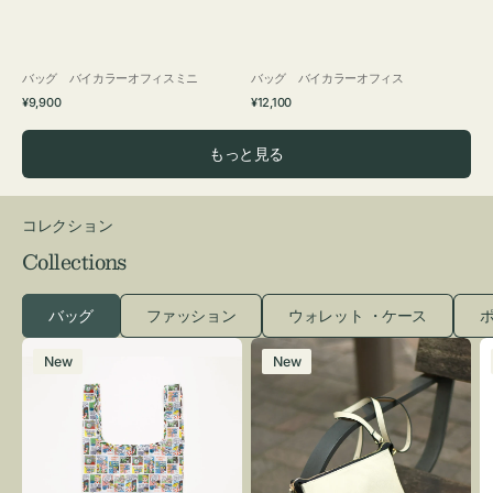
バッグ バイカラーオフィスミニ
バッグ バイカラーオフィス
通
通
¥9,900
¥12,100
常
常
価
価
もっと見る
格
格
コレクション
Collections
バッグ
ファッション
ウォレット ・ケース
ポ
エ
レ
New
New
コ
ザ
バ
ー
ッ
バ
グ
ッ
Ｓ
グ