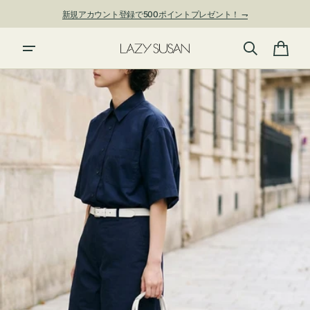
ン
新規アカウント登録で500ポイントプレゼント！ ⇁
ツ
に
進
カ
む
ー
ト