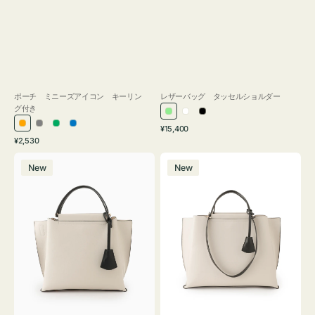
ポーチ ミニーズアイコン キーリン
レザーバッグ タッセルショルダー
グ付き
ラ
ホ
ブ
通
オ
グ
グ
ブ
¥15,400
イ
ワ
ラ
通
常
¥2,530
レ
レ
リ
ル
ト
イ
ッ
常
価
バ
バ
ン
ー
ー
ー
グ
ト
ク
価
格
New
New
ッ
ッ
ジ
ン
格
リ
グ
グ
ー
バ
バ
ン
イ
イ
カ
カ
ラ
ラ
ー
ー
オ
オ
フ
フ
ィ
ィ