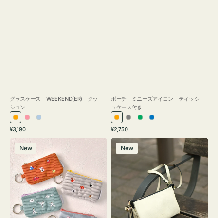
グラスケース WEEKEND(ER) クッ
ポーチ ミニーズアイコン ティッシ
ション
ュケース付き
オ
ピ
ラ
オ
グ
グ
ブ
通
通
¥3,190
¥2,750
レ
ン
イ
レ
レ
リ
ル
常
常
ポ
レ
ン
ク
ト
ン
ー
ー
ー
価
価
New
New
ー
ザ
ジ
ブ
ジ
ン
格
格
チ
ー
ル
ミ
バ
ー
ニ
ッ
ー
グ
ズ
タ
ア
ッ