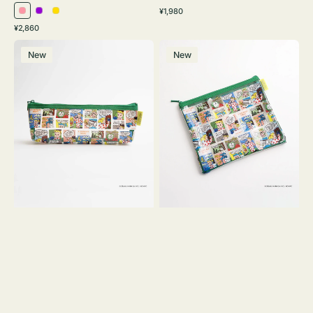
通
¥1,980
ピ
パ
イ
常
通
¥2,860
ン
ー
エ
価
常
ポ
ポ
格
ク
プ
ロ
価
New
New
ー
ー
ル
ー
格
チ
チ
ヨ
フ
コ
ラ
OSAMU
ッ
GOODS
ト
COMIC
OSAMU
GOODS
COMIC