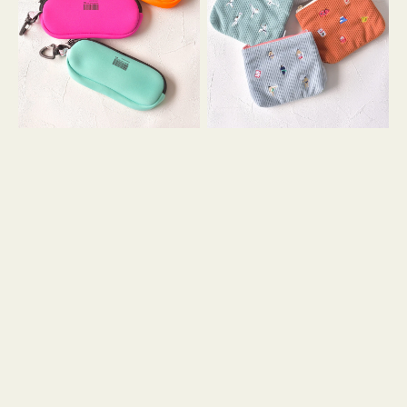
ス
ー
WEEKEND(ER)
ズ
ク
ア
ッ
イ
シ
コ
ョ
ン
ン
テ
ィ
ッ
シ
ュ
ケ
ー
ス
付
き