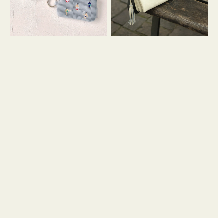
イ
セ
コ
ル
ン
シ
キ
ョ
ー
ル
リ
ダ
ン
ー
グ
付
き