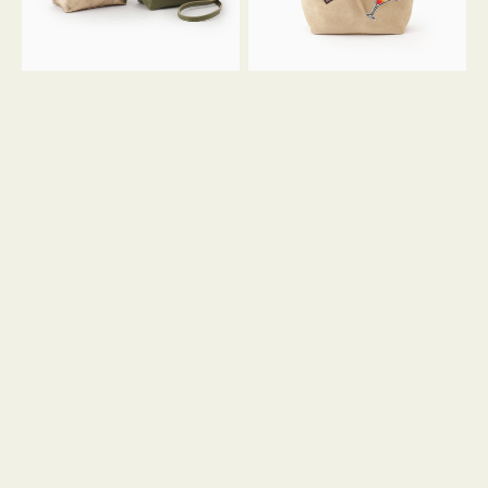
ン
ン
34
M
ミ
ス
ニ
エ
ト
ー
ー
ド
ト
ミ
ニ