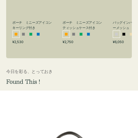
リ
ッ
メ
ン
シ
ッ
グ
ュ
シ
付
ケ
ュ
バッグインバッ
ポーチ ミニーズアイコン
ポーチ ミニーズアイコン
ーメッシュ
き
ー
キーリング付き
ティッシュケース付き
ス
シ
ブ
ベ
オ
グ
グ
ブ
オ
グ
グ
ブ
付
通
通
通
¥6,050
¥2,530
¥2,750
ル
ラ
ー
レ
レ
リ
ル
レ
レ
リ
ル
常
常
常
き
バ
ッ
ジ
ン
ー
ー
ー
ン
ー
ー
ー
価
価
価
ー
ク
ュ
ジ
ン
ジ
ン
格
格
格
今日を彩る、とっておき
Found This !