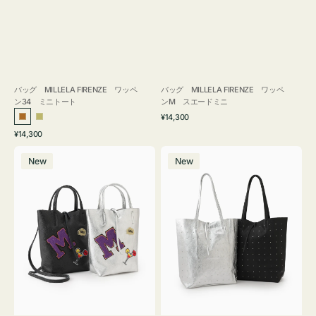
バッグ MILLELA FIRENZE ワッペ
バッグ MILLELA FIRENZE ワッペ
ン34 ミニトート
ンM スエードミニ
通
¥14,300
ブ
カ
常
通
¥14,300
ロ
ー
価
常
バ
バ
格
ン
キ
価
New
New
ッ
ッ
ズ
格
グ
グ
MILLELA
MILLELA
FIRENZE
FIRENZE
ワ
ス
ッ
タ
ペ
ッ
ン
ズ
M
ト
ミ
ー