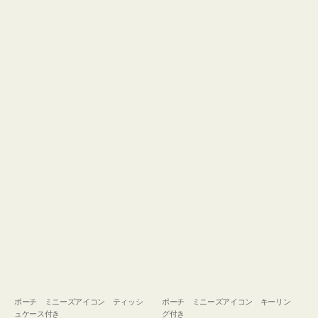
ュ
グ
ケ
付
ー
き
ス
付
き
ポーチ ミニーズアイコン ティッシ
ポーチ ミニーズアイコン キーリン
ュケース付き
グ付き