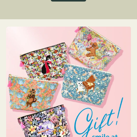
グ
ト
ク
格
リ
ー
ン