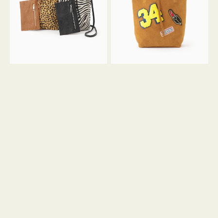
ア
ワ
ニ
ッ
マ
ペ
ル
ン
ガ
34
ラ
ス
ミ
エ
ニ
ー
ト
ド
ー
ミ
ト
ニ