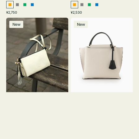
オ
グ
グ
ブ
オ
グ
グ
ブ
通
通
¥2,750
¥2,530
レ
レ
リ
ル
レ
レ
リ
ル
常
常
レ
バ
ン
ー
ー
ー
ン
ー
ー
ー
価
価
New
New
ザ
ッ
ジ
ン
ジ
ン
格
格
ー
グ
バ
バ
ッ
イ
グ
カ
タ
ラ
ッ
ー
セ
オ
ル
フ
シ
ィ
ョ
ス
ル
ミ
ダ
ニ
ー