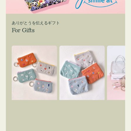
ありがとうを伝えるギフト
For Gifts
ポ
ポ
バ
ー
ー
ッ
チ
チ
グ
ミ
ミ
イ
ニ
ニ
ン
ー
ー
バ
ズ
ズ
ッ
ア
ア
グ
イ
イ
ス
コ
コ
マ
ン
ン
イ
キ
テ
リ
ー
ィ
ー