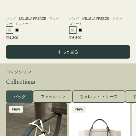
バッグ MILLELA FIRENZE ワッペ
バッグ MILLELA FIRENZE スタッ
ンM ミニトート
ズトート
シ
ブ
シ
ブ
通
通
¥14,300
¥16,500
ル
ラ
ル
ラ
常
常
バ
ッ
バ
ッ
価
価
もっと見る
ー
ク
ー
ク
格
格
コレクション
Collections
バッグ
ファッション
ウォレット ・ケース
ポ
レ
バ
New
New
ザ
ッ
ー
グ
バ
バ
ッ
イ