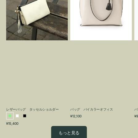
グ
カ
タ
ラ
ッ
ー
セ
オ
ル
フ
シ
ィ
ョ
ス
ル
ダ
ー
レザーバッグ タッセルショルダー
バッグ バイカラーオフィス
バ
通
通
¥12,100
¥9
ラ
ホ
ブ
常
常
通
¥15,400
イ
ワ
ラ
価
価
常
格
格
ト
イ
ッ
もっと見る
価