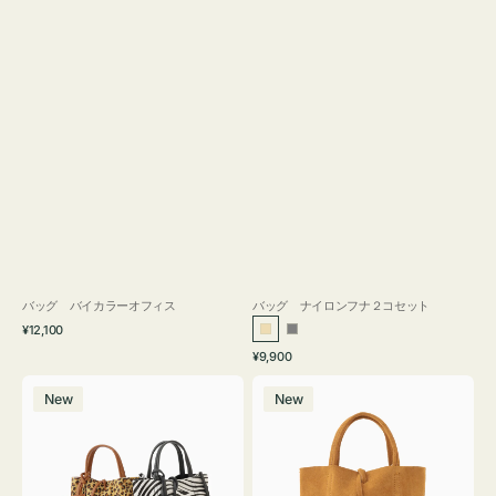
バッグ バイカラーオフィス
バッグ ナイロンフナ２コセット
通
¥12,100
ベ
グ
常
通
¥9,900
ー
レ
価
常
バ
バ
格
ジ
ー
価
New
New
ッ
ッ
ュ
格
グ
グ
MILLELA
MILLELA
FIRENZE
FIRENZE