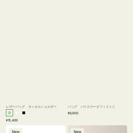
レザーバッグ タッセルショルダー
バッグ バイカラーオフィスミニ
通
¥9,900
ラ
ホ
ブ
常
通
¥15,400
イ
ワ
ラ
価
常
バ
バ
格
ト
イ
ッ
価
New
New