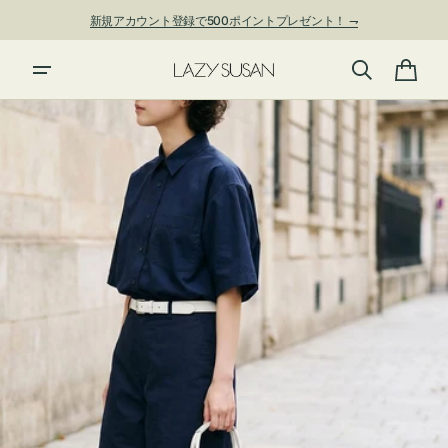
ン
新規アカウント登録で500ポイントプレゼント！ ⇁
ツ
に
進
カ
む
ー
ト