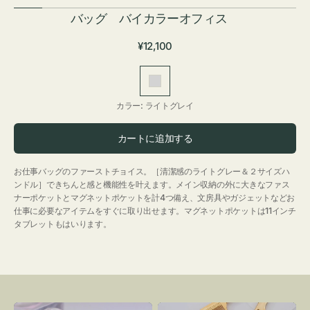
バッグ バイカラーオフィス
通
¥12,100
常
価
ラ
格
イ
カラー:
ライトグレイ
ト
グ
カートに追加する
レ
イ
お仕事バッグのファーストチョイス。［清潔感のライトグレー＆２サイズハ
ンドル］できちんと感と機能性を叶えます。メイン収納の外に大きなファス
ナーポケットとマグネットポケットを計4つ備え、文房具やガジェットなどお
仕事に必要なアイテムをすぐに取り出せます。マグネットポケットは11インチ
タブレットもはいります。