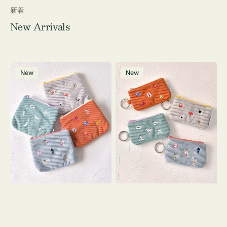
新着
New Arrivals
ポ
ポ
New
New
ー
ー
チ
チ
ミ
ミ
ニ
ニ
ー
ー
ズ
ズ
ア
ア
イ
イ
コ
コ
ン
ン
テ
キ
ィ
ー
ッ
リ
シ
ン