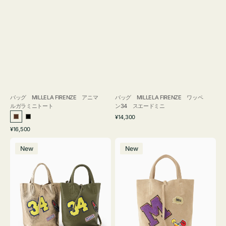
バッグ MILLELA FIRENZE アニマ
バッグ MILLELA FIRENZE ワッペ
ルガラミニトート
ン34 スエードミニ
通
¥14,300
ブ
ブ
常
通
¥16,500
ラ
ラ
価
常
バ
バ
格
ウ
ッ
価
New
New
ッ
ッ
ン
ク
格
グ
グ
MILLELA
MILLELA
FIRENZE
FIRENZE
ワ
ワ
ッ
ッ
ペ
ペ