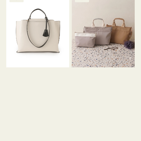
ッ
ッ
グ
ト
ク
格
グ
グ
リ
バ
ナ
ー
イ
イ
ン
カ
ロ
ラ
ン
ー
フ
オ
ナ
フ
２
ィ
コ
ス
セ
ッ
ト