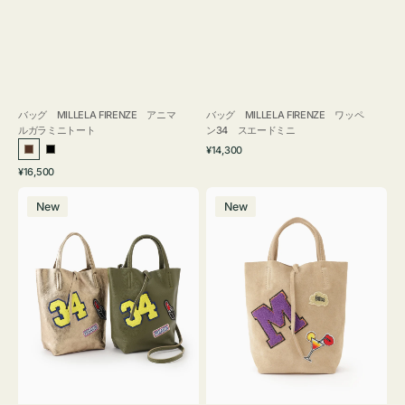
バッグ MILLELA FIRENZE アニマ
バッグ MILLELA FIRENZE ワッペ
ルガラミニトート
ン34 スエードミニ
通
¥14,300
ブ
ブ
常
通
¥16,500
ラ
ラ
価
常
バ
バ
格
ウ
ッ
価
New
New
ッ
ッ
ン
ク
格
グ
グ
MILLELA
MILLELA
FIRENZE
FIRENZE
ワ
ワ
ッ
ッ
ペ
ペ
ン
ン
34
M
ミ
ス