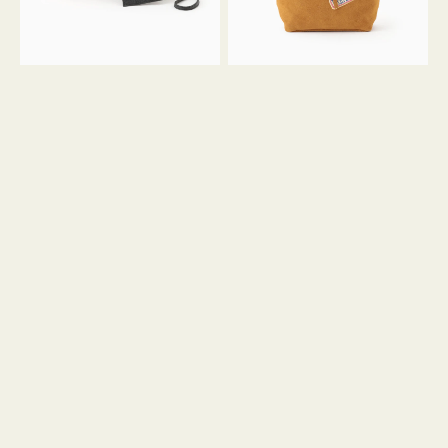
ル
ン
ガ
34
ラ
ス
ミ
エ
ニ
ー
ト
ド
ー
ミ
ト
ニ