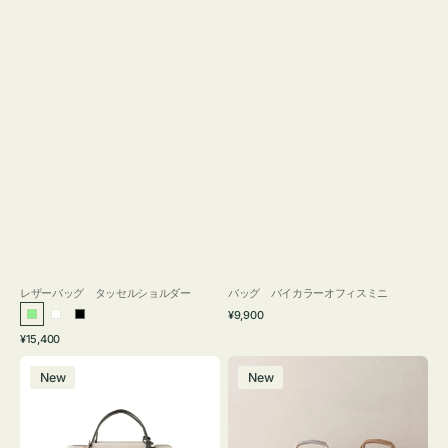
レザーバッグ タッセルショルダー
バッグ バイカラーオフィスミニ
通
¥9,900
ラ
ホ
ブ
常
通
¥15,400
イ
ワ
ラ
価
常
バ
バ
格
ト
イ
ッ
価
New
New
ッ
ッ
グ
ト
ク
格
グ
グ
リ
バ
ナ
ー