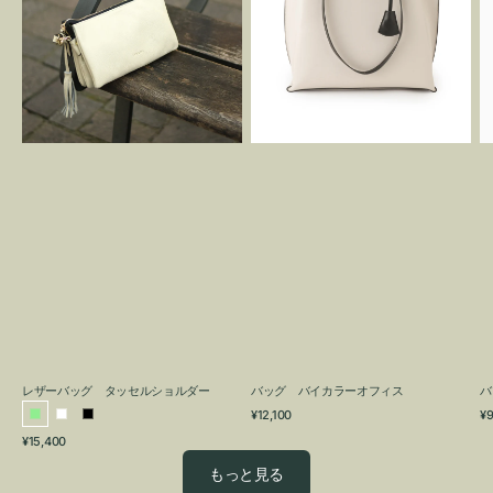
グ
カ
タ
ラ
ッ
ー
セ
オ
ル
フ
シ
ィ
ョ
ス
ル
ダ
ー
レザーバッグ タッセルショルダー
バッグ バイカラーオフィス
バ
通
通
¥12,100
¥9
ラ
ホ
ブ
常
常
通
¥15,400
イ
ワ
ラ
価
価
常
格
格
ト
イ
ッ
もっと見る
価