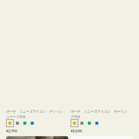
ス
付
き
ポーチ ミニーズアイコン ティッシ
ポーチ ミニーズアイコン キーリン
ュケース付き
グ付き
オ
グ
グ
ブ
オ
グ
グ
ブ
通
通
¥2,750
¥2,530
レ
レ
リ
ル
レ
レ
リ
ル
常
常