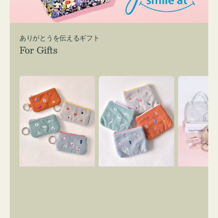
ありがとうを伝えるギフト
For Gifts
ポ
ポ
バ
ー
ー
ッ
チ
チ
グ
ミ
ミ
イ
ニ
ニ
ン
ー
ー
バ
ズ
ズ
ッ
ア
ア
グ
イ
イ
ス
コ
コ
マ
ン
ン
イ
キ
テ
リ
ー
ィ
ー