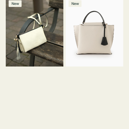
レ
バ
ン
ー
ー
ー
ン
ー
ー
ー
価
価
New
New
ザ
ッ
ジ
ン
ジ
ン
格
格
ー
グ
バ
バ
ッ
イ
グ
カ
タ
ラ
ッ
ー
セ
オ
ル
フ
シ
ィ
ョ
ス
ル
ミ
ダ
ニ
ー