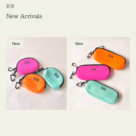
新着
New Arrivals
チ
グ
New
New
ャ
ラ
ー
ス
ム
ケ
ポ
ー
ー
ス
チ
WEEKEND(ER)
WEEKEND(ER)
ク
ク
ッ
ッ
シ
シ
ョ
ョ
ン
ン
ミ
ニ