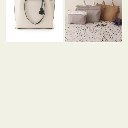
イ
イ
ン
カ
ロ
ラ
ン
ー
フ
オ
ナ
フ
２
ィ
コ
ス
セ
ッ
ト