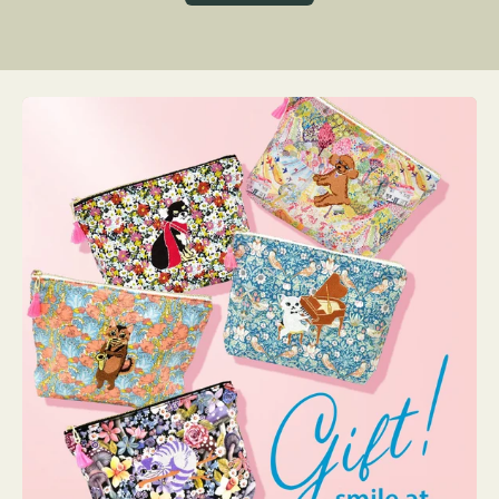
グ
ト
ク
格
リ
ー
ン