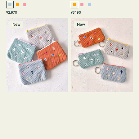
ラ
オ
ピ
オ
ピ
ラ
通
通
¥2,970
¥3,190
イ
レ
ン
レ
ン
イ
常
常
ポ
ポ
ト
ン
ク
ン
ク
ト
価
価
New
New
ー
ー
ブ
ジ
ジ
ブ
格
格
チ
チ
ル
ル
ミ
ミ
ー
ー
ニ
ニ
ー
ー
ズ
ズ
ア
ア
イ
イ
コ
コ
ン
ン
テ
キ
ィ
ー
ッ
リ
シ
ン
ュ
グ
ケ
付
ー
き