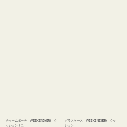
チャームポーチ WEEKEND(ER) ク
グラスケース WEEKEND(ER) クッ
ッションミニ
ション