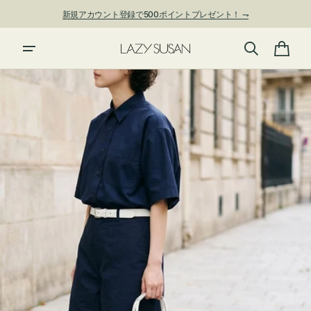
ン
新規アカウント登録で500ポイントプレゼント！ ⇁
ツ
に
進
カ
む
ー
ト