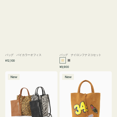
バッグ バイカラーオフィス
バッグ ナイロンフナ２コセット
通
¥12,100
ベ
グ
常
通
¥9,900
ー
レ
価
常
バ
バ
格
ジ
ー
価
New
New
ッ
ッ
ュ
格
グ
グ
MILLELA
MILLELA
FIRENZE
FIRENZE
ア
ワ
ニ
ッ
マ
ペ