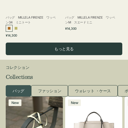
バッグ MILLELA FIRENZE ワッペ
バッグ MILLELA FIRENZE ワッペ
ン34 ミニトート
ンM スエードミニ
通
¥14,300
ブ
カ
常
通
¥14,300
ロ
ー
価
常
格
ン
キ
価
もっと見る
ズ
格
コレクション
Collections
バッグ
ファッション
ウォレット ・ケース
ポ
レ
バ
New
New
ザ
ッ
ー
グ
バ
バ
ッ
イ