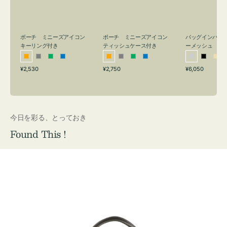
リ
ッ
メ
ン
シ
ッ
グ
ュ
シ
付
ケ
ュ
バッグインバッ
ポーチ ミニーズアイコン
ポーチ ミニーズアイコン
ーメッシュ
き
ー
キーリング付き
ティッシュケース付き
ス
シ
ブ
ベ
オ
グ
グ
ブ
オ
グ
グ
ブ
付
通
通
通
¥6,050
¥2,530
¥2,750
ル
ラ
ー
レ
レ
リ
ル
レ
レ
リ
ル
常
常
常
き
バ
ッ
ジ
ン
ー
ー
ー
ン
ー
ー
ー
価
価
価
ー
ク
ュ
ジ
ン
ジ
ン
格
格
格
今日を彩る、とっておき
Found This !