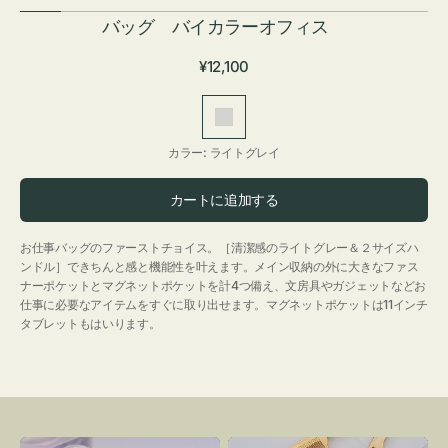
バッグ バイカラーオフィス
通
¥12,100
常
価
ラ
格
イ
カラー:
ライトグレイ
ト
グ
カートに追加する
レ
イ
お仕事バッグのファーストチョイス。［清潔感のライトグレー＆２サイズハ
ンドル］できちんと感と機能性を叶えます。メイン収納の外に大きなファス
ナーポケットとマグネットポケットを計4つ備え、文房具やガジェットなどお
仕事に必要なアイテムをすぐに取り出せます。マグネットポケットは11インチ
タブレットもはいります。