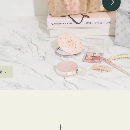
ving Soon⇁