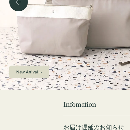
チケース他
ボ
ス
コスメ
ト
リ
ジュエリーボッ
メ
エ
クス ・ケース
ラ
ブ
インテリア
傘
ハ
ク
Check ⇁
Infomation
お届け遅延のお知らせ