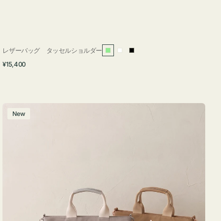
レザーバッグ タッセルショルダー
ラ
ホ
ブ
通
¥15,400
イ
ワ
ラ
常
ト
イ
ッ
価
グ
ト
ク
格
リ
バ
New
ー
ッ
ン
グ
ナ
イ
ロ
ン
フ
ナ
２