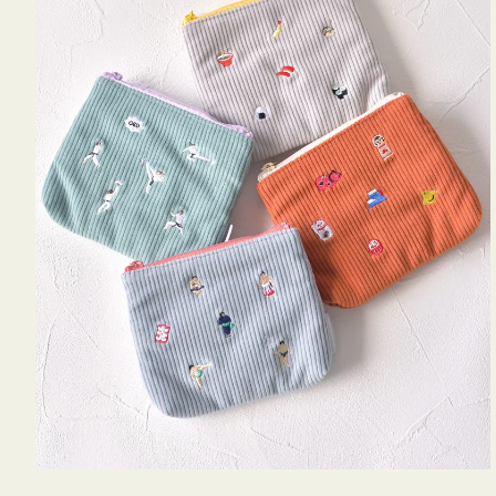
ミ
ニ
ー
ズ
ア
イ
コ
ン
テ
ィ
ッ
シ
ュ
ケ
ー
ス
付
き