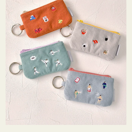
ミ
ニ
ー
ズ
ア
イ
コ
ン
キ
ー
リ
ン
グ
付
き