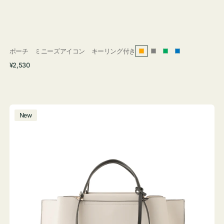
ポーチ ミニーズアイコン キーリング付き
オ
グ
グ
ブ
通
¥2,530
レ
レ
リ
ル
常
ン
ー
ー
ー
価
ジ
ン
格
バ
New
ッ
グ
バ
イ
カ
ラ
ー
オ
フ