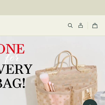
カ
ー
ト