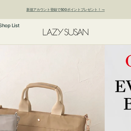
新規アカウント登録で500ポイントプレゼント！ ⇁
Shop List
夏季休業および発送停止について
ックレス
アス・イヤー
フ
ートバッグ
ング
ョルダーバッ
ッグチャー
レスレット・
・キーホルダ
ングル
マートフォン
ローチ
シェット
エア
ンドバッグ
子・ファン