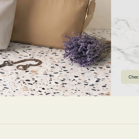
ストンバッグ
トール・ハッ
・グローブ
ュック
ガネ・サング
コバッグ・サ
ス・ルーペ
バッグ
ンカチ・ソッ
ス
Arri