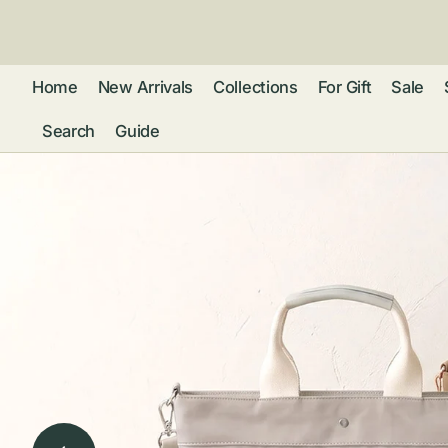
ン
ツ
に
進
Home
New Arrivals
Collections
For Gift
Sale
む
Search
Guide
フレグランス
アクセサリー
ネ
リストウォッチ
ピ
カ
バッグ
ト
リ
ファッション
シ
バ
ブ
グ
ム
ウォレット・革
バ
ー
小物
ス
ブ
ポ
ウ
ポーチ ・ メガ
ネケース・マル
ハ
扇