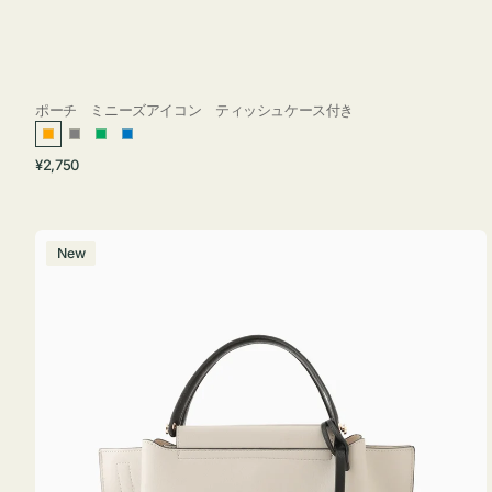
ポーチ ミニーズアイコン ティッシュケース付き
オ
グ
グ
ブ
通
¥2,750
レ
レ
リ
ル
常
ン
ー
ー
ー
価
ジ
ン
格
バ
New
ッ
グ
バ
イ
カ
ラ
ー
オ
フ