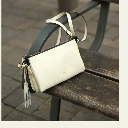
バ
ッ
グ
タ
ッ
セ
ル
シ
ョ
ル
ダ
ー