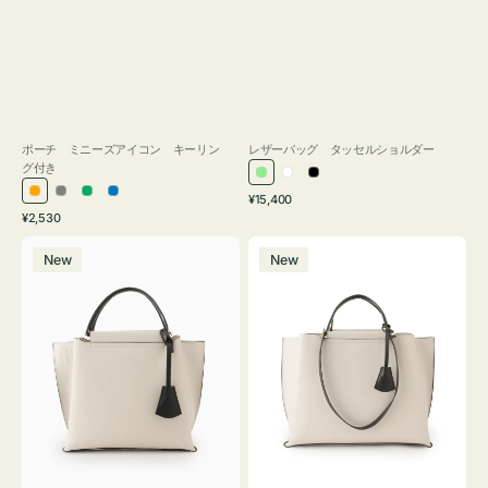
ポーチ ミニーズアイコン キーリン
レザーバッグ タッセルショルダー
グ付き
ラ
ホ
ブ
通
オ
グ
グ
ブ
¥15,400
イ
ワ
ラ
通
常
¥2,530
レ
レ
リ
ル
ト
イ
ッ
常
価
バ
バ
ン
ー
ー
ー
グ
ト
ク
価
格
New
New
ッ
ッ
ジ
ン
格
リ
グ
グ
ー
バ
バ
ン
イ
イ
カ
カ
ラ
ラ
ー
ー
オ
オ
フ
フ
ィ
ィ