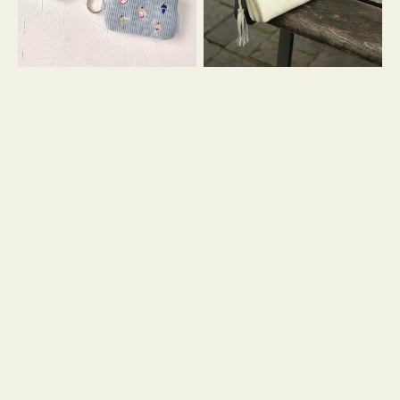
イ
セ
コ
ル
ン
シ
キ
ョ
ー
ル
リ
ダ
ン
ー
グ
付
き