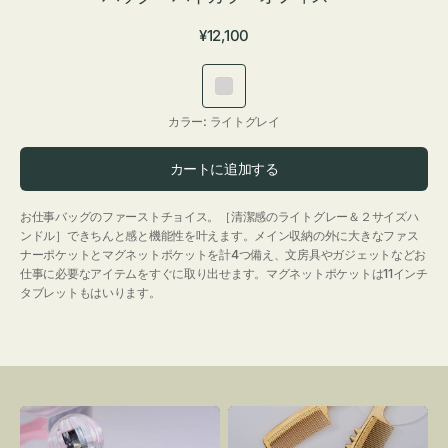
通
¥12,100
常
価
ラ
格
イ
カラー:
ライトグレイ
ト
グ
カートに追加する
レ
イ
お仕事バッグのファーストチョイス。［清潔感のライトグレー＆２サイズハ
ンドル］できちんと感と機能性を叶えます。メイン収納の外に大きなファス
ナーポケットとマグネットポケットを計4つ備え、文房具やガジェットなどお
仕事に必要なアイテムをすぐに取り出せます。マグネットポケットは11インチ
タブレットもはいります。