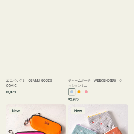
エコバッグＳ OSAMU GOODS
チャームポーチ WEEKEND(ER) ク
COMIC
ッションミニ
通
¥1,870
ラ
オ
ピ
常
通
¥2,970
イ
レ
ン
価
常
グ
ポ
格
ト
ン
ク
価
New
New
ラ
ー
ブ
ジ
格
ス
チ
ル
ケ
ミ
ー
ー
ニ