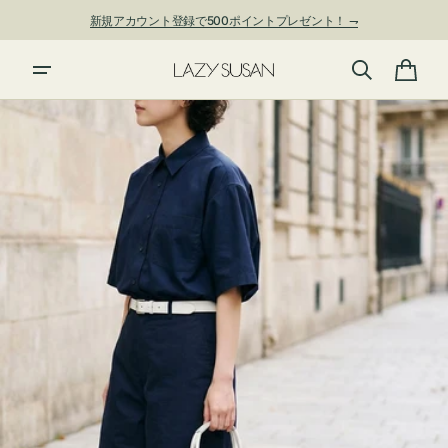
ン
新規アカウント登録で500ポイントプレゼント！ ⇁
ツ
に
進
カ
む
ー
ト