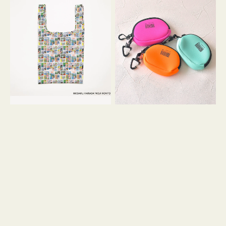
バ
ー
ッ
ム
グ
ポ
Ｓ
ー
OSAMU
チ
GOODS
WEEKEND(ER)
COMIC
ク
ッ
シ
ョ
ン
ミ
ニ