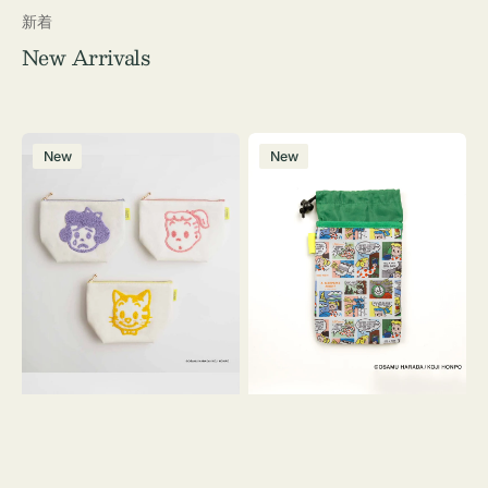
新着
New Arrivals
ポ
ボ
New
New
ー
ト
チ
ル
OSAMU
ケ
GOODS
ー
キ
ス
ャ
OSAMU
ン
GOODS
バ
COMIC
ス
サ
ガ
ラ