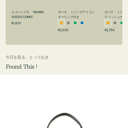
グ
ュ
付
ケ
エコバッグＳ OSAMU
ポーチ ミニーズアイコン
ポーチ ミニー
き
ー
GOODS COMIC
キーリング付き
ティッシュケー
通
ス
¥1,870
オ
グ
グ
ブ
オ
グ
グ
常
付
通
通
¥2,530
¥2,750
レ
レ
リ
ル
レ
レ
リ
価
常
常
き
格
ン
ー
ー
ー
ン
ー
ー
価
価
ジ
ン
ジ
ン
格
格
今日を彩る、とっておき
Found This !