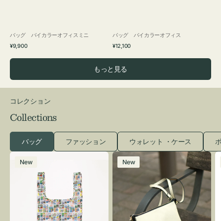
バッグ バイカラーオフィスミニ
バッグ バイカラーオフィス
通
通
¥9,900
¥12,100
常
常
価
価
もっと見る
格
格
コレクション
Collections
バッグ
ファッション
ウォレット ・ケース
ポ
エ
レ
New
New
コ
ザ
バ
ー
ッ
バ
グ
ッ
Ｓ
グ