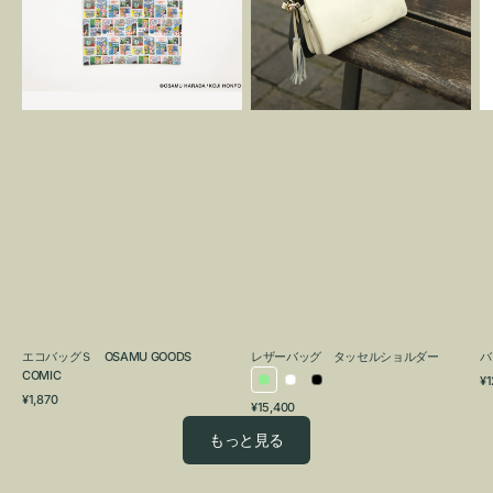
OSAMU
タ
GOODS
ッ
COMIC
セ
ル
シ
ョ
ル
ダ
ー
エコバッグＳ OSAMU GOODS
レザーバッグ タッセルショルダー
バ
COMIC
通
¥1
ラ
ホ
ブ
通
常
¥1,870
通
¥15,400
イ
ワ
ラ
常
価
常
価
格
ト
イ
ッ
もっと見る
価
格
グ
ト
ク
格
リ