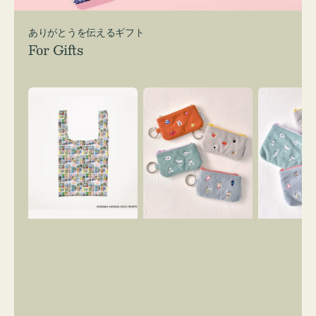
ありがとうを伝えるギフト
For Gifts
エ
ポ
ポ
コ
ー
ー
バ
チ
チ
ッ
ミ
ミ
グ
ニ
ニ
Ｓ
ー
ー
OSAMU
ズ
ズ
GOODS
ア
ア
COMIC
イ
イ
コ
コ
ン
ン
キ
テ
ー
ィ
リ
ッ
ン
シ