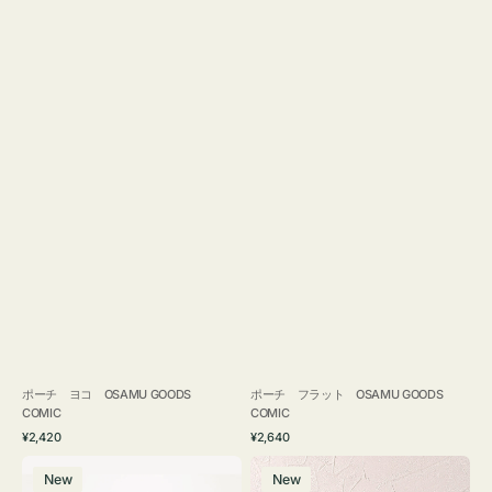
ポーチ ヨコ OSAMU GOODS
ポーチ フラット OSAMU GOODS
COMIC
COMIC
通
通
¥2,420
¥2,640
常
常
エ
チ
価
価
New
New
コ
ャ
格
格