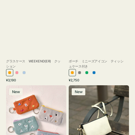
グラスケース WEEKEND(ER) クッ
ポーチ ミニーズアイコン ティッシ
ション
ュケース付き
オ
ピ
ラ
オ
グ
グ
ブ
通
通
¥3,190
¥2,750
レ
ン
イ
レ
レ
リ
ル
常
常
ポ
レ
ン
ク
ト
ン
ー
ー
ー
価
価
New
New
ー
ザ
ジ
ブ
ジ
ン
格
格
チ
ー
ル
ミ
バ
ー
ニ
ッ
ー
グ
ズ
タ
ア
ッ