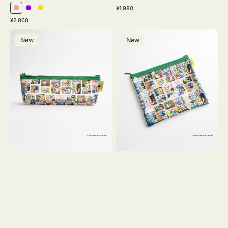
通
¥1,980
ピ
パ
イ
常
通
¥2,860
ン
ー
エ
価
常
ポ
ポ
格
ク
プ
ロ
価
New
New
ー
ー
ル
ー
格
チ
チ
ヨ
フ
コ
ラ
OSAMU
ッ
GOODS
ト
COMIC
OSAMU
GOODS
COMIC