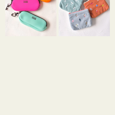
ス
ー
WEEKEND(ER)
ズ
ク
ア
ッ
イ
シ
コ
ョ
ン
ン
テ
ィ
ッ
シ
ュ
ケ
ー
ス
付
き