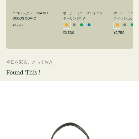
グ
ュ
付
ケ
エコバッグＳ OSAMU
ポーチ ミニーズアイコン
ポーチ ミニー
き
ー
GOODS COMIC
キーリング付き
ティッシュケー
通
ス
¥1,870
オ
グ
グ
ブ
オ
グ
グ
常
付
通
通
¥2,530
¥2,750
レ
レ
リ
ル
レ
レ
リ
価
常
常
き
格
ン
ー
ー
ー
ン
ー
ー
価
価
ジ
ン
ジ
ン
格
格
今日を彩る、とっておき
Found This !