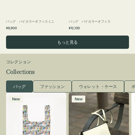
バッグ バイカラーオフィスミニ
バッグ バイカラーオフィス
通
通
¥9,900
¥12,100
常
常
価
価
もっと見る
格
格
コレクション
Collections
バッグ
ファッション
ウォレット ・ケース
ポ
エ
レ
New
New
コ
ザ
バ
ー
ッ
バ
グ
ッ
Ｓ
グ