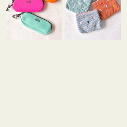
ス
ー
WEEKEND(ER)
ズ
ク
ア
ッ
イ
シ
コ
ョ
ン
ン
テ
ィ
ッ
シ
ュ
ケ
ー
ス
付
き