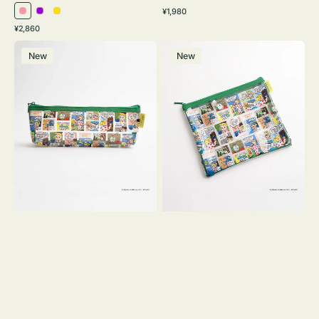
通
¥1,980
ピ
パ
イ
常
通
¥2,860
ン
ー
エ
価
常
ポ
ポ
格
ク
プ
ロ
価
New
New
ー
ー
ル
ー
格
チ
チ
ヨ
フ
コ
ラ
OSAMU
ッ
GOODS
ト
COMIC
OSAMU
GOODS
COMIC