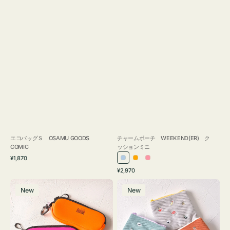
エコバッグＳ OSAMU GOODS
チャームポーチ WEEKEND(ER) ク
COMIC
ッションミニ
通
¥1,870
ラ
オ
ピ
常
通
¥2,970
イ
レ
ン
価
常
グ
ポ
格
ト
ン
ク
価
New
New
ラ
ー
ブ
ジ
格
ス
チ
ル
ケ
ミ
ー
ー
ニ