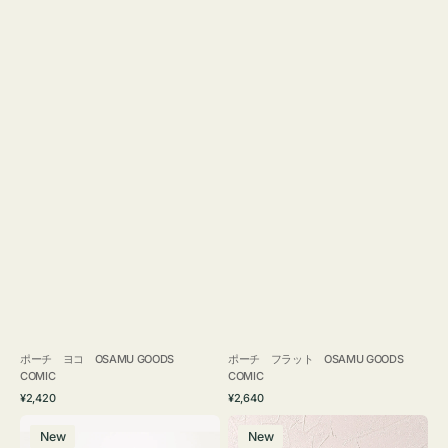
ポーチ ヨコ OSAMU GOODS
ポーチ フラット OSAMU GOODS
COMIC
COMIC
通
通
¥2,420
¥2,640
常
常
エ
チ
価
価
New
New
コ
ャ
格
格