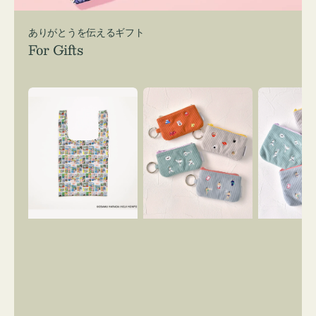
ありがとうを伝えるギフト
For Gifts
エ
ポ
ポ
コ
ー
ー
バ
チ
チ
ッ
ミ
ミ
グ
ニ
ニ
Ｓ
ー
ー
OSAMU
ズ
ズ
GOODS
ア
ア
COMIC
イ
イ
コ
コ
ン
ン
キ
テ
ー
ィ
リ
ッ
ン
シ