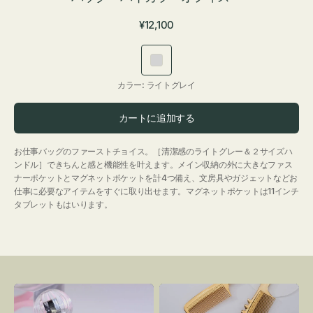
通
¥12,100
常
価
ラ
格
イ
カラー:
ライトグレイ
ト
グ
カートに追加する
レ
イ
お仕事バッグのファーストチョイス。［清潔感のライトグレー＆２サイズハ
ンドル］できちんと感と機能性を叶えます。メイン収納の外に大きなファス
ナーポケットとマグネットポケットを計4つ備え、文房具やガジェットなどお
仕事に必要なアイテムをすぐに取り出せます。マグネットポケットは11インチ
タブレットもはいります。