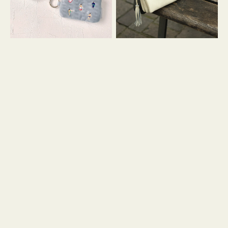
イ
セ
コ
ル
ン
シ
キ
ョ
ー
ル
リ
ダ
ン
ー
グ
付
き