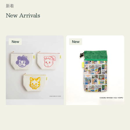
新着
New Arrivals
ポ
ボ
New
New
ー
ト
チ
ル
OSAMU
ケ
GOODS
ー
キ
ス
ャ
OSAMU
ン
GOODS
バ
COMIC
ス
サ
ガ
ラ