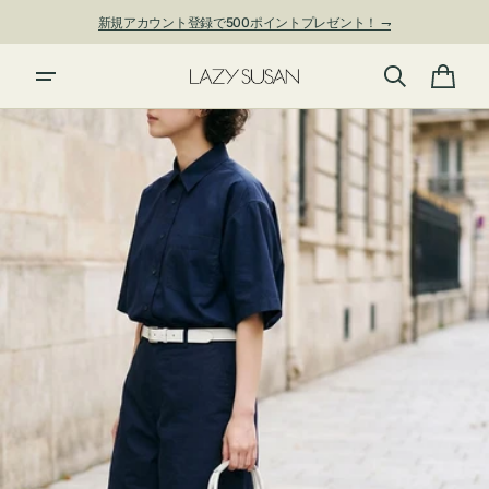
ン
新規アカウント登録で500ポイントプレゼント！ ⇁
ツ
に
進
カ
む
ー
ト