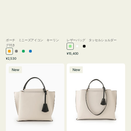
ポーチ ミニーズアイコン キーリン
レザーバッグ タッセルショルダー
グ付き
ラ
ホ
ブ
通
オ
グ
グ
ブ
¥15,400
イ
ワ
ラ
通
常
¥2,530
レ
レ
リ
ル
ト
イ
ッ
常
価
バ
バ
ン
ー
ー
ー
グ
ト
ク
価
格
New
New
ッ
ッ
ジ
ン
格
リ
グ
グ
ー
バ
バ
ン
イ
イ
カ
カ
ラ
ラ
ー
ー
オ
オ
フ
フ
ィ
ィ