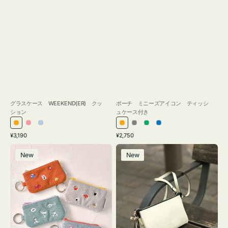
グラスケース WEEKEND(ER) クッ
ポーチ ミニーズアイコン ティッシ
ション
ュケース付き
オ
ピ
ラ
オ
グ
グ
ブ
通
通
¥3,190
¥2,750
レ
ン
イ
レ
レ
リ
ル
常
常
ポ
レ
ン
ク
ト
ン
ー
ー
ー
価
価
New
New
ー
ザ
ジ
ブ
ジ
ン
格
格
チ
ー
ル
ミ
バ
ー
ニ
ッ
ー
グ
ズ
タ
ア
ッ