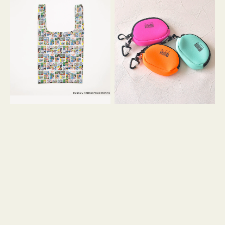
バ
ー
ッ
ム
グ
ポ
Ｓ
ー
OSAMU
チ
GOODS
WEEKEND(ER)
COMIC
ク
ッ
シ
ョ
ン
ミ
ニ