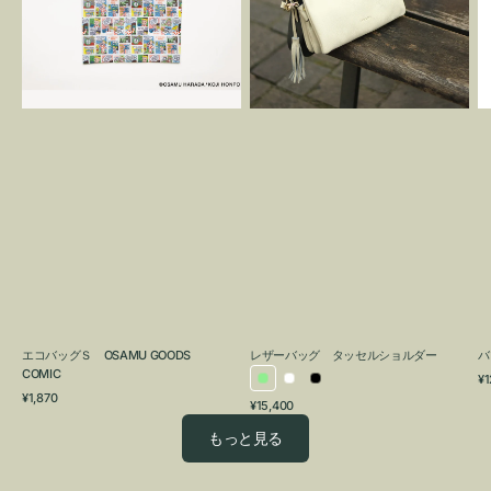
OSAMU
タ
GOODS
ッ
COMIC
セ
ル
シ
ョ
ル
ダ
ー
エコバッグＳ OSAMU GOODS
レザーバッグ タッセルショルダー
バ
COMIC
通
¥1
ラ
ホ
ブ
通
常
¥1,870
通
¥15,400
イ
ワ
ラ
常
価
常
価
格
ト
イ
ッ
もっと見る
価
格
グ
ト
ク
格
リ