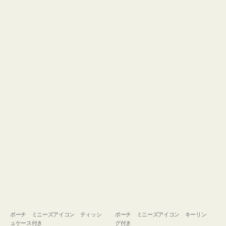
ュ
グ
ケ
付
ー
き
ス
付
き
ポーチ ミニーズアイコン ティッシ
ポーチ ミニーズアイコン キーリン
ュケース付き
グ付き