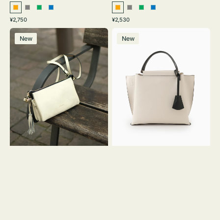
オ
グ
グ
ブ
オ
グ
グ
ブ
通
通
¥2,750
¥2,530
レ
レ
リ
ル
レ
レ
リ
ル
常
常
レ
バ
ン
ー
ー
ー
ン
ー
ー
ー
価
価
New
New
ザ
ッ
ジ
ン
ジ
ン
格
格
ー
グ
バ
バ
ッ
イ
グ
カ
タ
ラ
ッ
ー
セ
オ
ル
フ
シ
ィ
ョ
ス
ル
ミ
ダ
ニ
ー