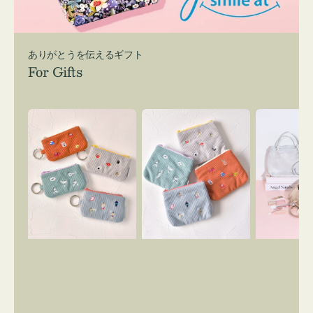
ありがとうを伝えるギフト
For Gifts
ポ
ポ
バ
ー
ー
ッ
チ
チ
グ
ミ
ミ
イ
ニ
ニ
ン
ー
ー
バ
ズ
ズ
ッ
ア
ア
グ
イ
イ
ス
コ
コ
マ
ン
ン
イ
キ
テ
リ
ー
ィ
ー