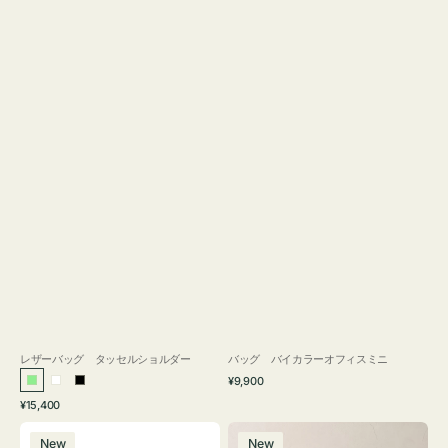
レザーバッグ タッセルショルダー
バッグ バイカラーオフィスミニ
通
¥9,900
ラ
ホ
ブ
常
通
¥15,400
イ
ワ
ラ
価
常
バ
バ
格
ト
イ
ッ
価
New
New