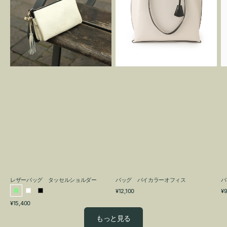
グ
カ
タ
ラ
ッ
ー
セ
オ
ル
フ
シ
ィ
ョ
ス
ル
ダ
ー
レザーバッグ タッセルショルダー
バッグ バイカラーオフィス
バ
通
通
¥12,100
¥9
ラ
ホ
ブ
常
常
通
¥15,400
イ
ワ
ラ
価
価
常
格
格
ト
イ
ッ
もっと見る
価