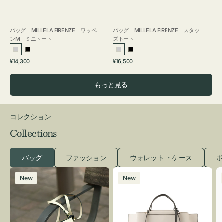
バッグ MILLELA FIRENZE ワッペ
バッグ MILLELA FIRENZE スタッ
ンM ミニトート
ズトート
シ
ブ
シ
ブ
通
通
¥14,300
¥16,500
ル
ラ
ル
ラ
常
常
バ
ッ
バ
ッ
価
価
もっと見る
ー
ク
ー
ク
格
格
コレクション
Collections
バッグ
ファッション
ウォレット ・ケース
ポ
レ
バ
New
New
ザ
ッ
ー
グ
バ
バ
ッ
イ