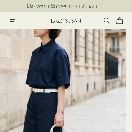
ン
新規アカウント登録で500ポイントプレゼント！ ⇁
ツ
に
夏季休業および発送停止について
進
カ
む
ー
ト