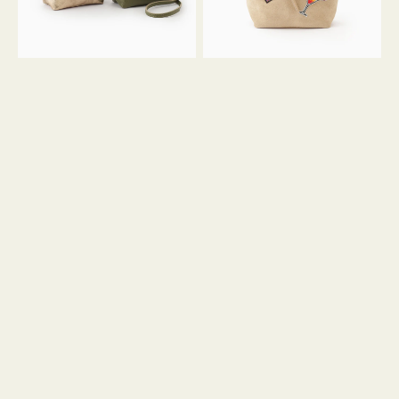
ン
ン
34
M
ミ
ス
ニ
エ
ト
ー
ー
ド
ト
ミ
ニ