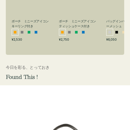
リ
ッ
メ
ン
シ
ッ
グ
ュ
シ
付
ケ
ュ
バッグインバッ
ポーチ ミニーズアイコン
ポーチ ミニーズアイコン
ーメッシュ
き
ー
キーリング付き
ティッシュケース付き
ス
シ
ブ
ベ
オ
グ
グ
ブ
オ
グ
グ
ブ
付
通
通
通
¥6,050
¥2,530
¥2,750
ル
ラ
ー
レ
レ
リ
ル
レ
レ
リ
ル
常
常
常
き
バ
ッ
ジ
ン
ー
ー
ー
ン
ー
ー
ー
価
価
価
ー
ク
ュ
ジ
ン
ジ
ン
格
格
格
今日を彩る、とっておき
Found This !