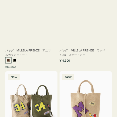
バッグ MILLELA FIRENZE アニマ
バッグ MILLELA FIRENZE ワッペ
ルガラミニトート
ン34 スエードミニ
通
¥14,300
ブ
ブ
常
通
¥16,500
ラ
ラ
価
常
バ
バ
格
ウ
ッ
価
New
New
ッ
ッ
ン
ク
格
グ
グ
MILLELA
MILLELA
FIRENZE
FIRENZE
ワ
ワ
ッ
ッ
ペ
ペ