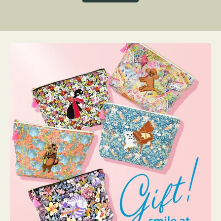
グ
ト
ク
格
リ
ー
ン