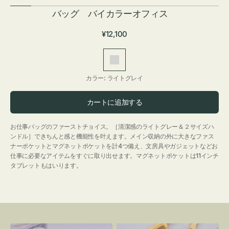
バッグ バイカラーオフィス
通
¥12,100
常
価
ラ
格
イ
カラー:
ライトグレイ
ト
グ
カートに追加する
レ
イ
お仕事バッグのファーストチョイス。［清潔感のライトグレー＆２サイズハ
ンドル］できちんと感と機能性を叶えます。メイン収納の外に大きなファス
ナーポケットとマグネットポケットを計4つ備え、文房具やガジェットなどお
仕事に必要なアイテムをすぐに取り出せます。マグネットポケットは11インチ
タブレットもはいります。