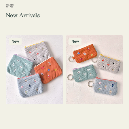
新着
New Arrivals
ポ
ポ
New
New
ー
ー
チ
チ
ミ
ミ
ニ
ニ
ー
ー
ズ
ズ
ア
ア
イ
イ
コ
コ
ン
ン
テ
キ
ィ
ー
ッ
リ
シ
ン