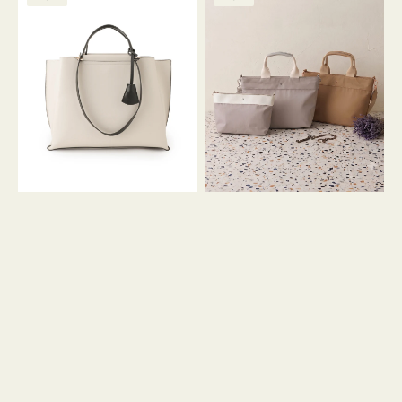
ッ
ッ
グ
ト
ク
格
グ
グ
リ
バ
ナ
ー
イ
イ
ン
カ
ロ
ラ
ン
ー
フ
オ
ナ
フ
２
ィ
コ
ス
セ
ッ
ト