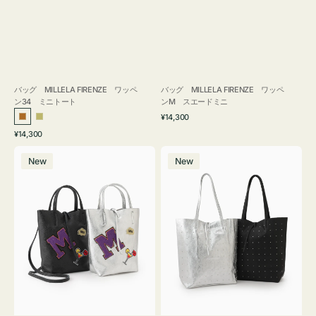
バッグ MILLELA FIRENZE ワッペ
バッグ MILLELA FIRENZE ワッペ
ン34 ミニトート
ンM スエードミニ
通
¥14,300
ブ
カ
常
通
¥14,300
ロ
ー
価
常
バ
バ
格
ン
キ
価
New
New
ッ
ッ
ズ
格
グ
グ
MILLELA
MILLELA
FIRENZE
FIRENZE
ワ
ス
ッ
タ
ペ
ッ
ン
ズ
M
ト
ミ
ー