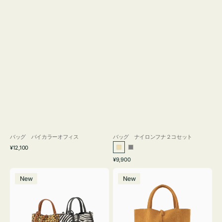
バッグ バイカラーオフィス
バッグ ナイロンフナ２コセット
通
¥12,100
ベ
グ
常
通
¥9,900
ー
レ
価
常
バ
バ
格
ジ
ー
価
New
New
ッ
ッ
ュ
格
グ
グ
MILLELA
MILLELA
FIRENZE
FIRENZE