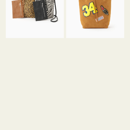
ア
ワ
ニ
ッ
マ
ペ
ル
ン
ガ
34
ラ
ス
ミ
エ
ニ
ー
ト
ド
ー
ミ
ト
ニ