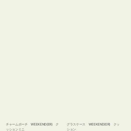
チャームポーチ WEEKEND(ER) ク
グラスケース WEEKEND(ER) クッ
ッションミニ
ション