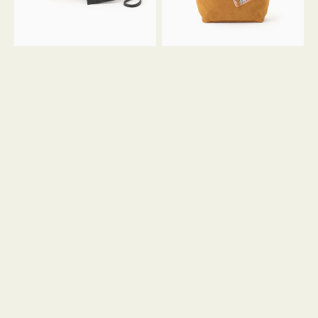
ル
ン
ガ
34
ラ
ス
ミ
エ
ニ
ー
ト
ド
ー
ミ
ト
ニ