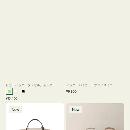
レザーバッグ タッセルショルダー
バッグ バイカラーオフィスミニ
通
¥9,900
ラ
ホ
ブ
常
通
¥15,400
イ
ワ
ラ
価
常
バ
バ
格
ト
イ
ッ
価
New
New
ッ
ッ
グ
ト
ク
格
グ
グ
リ
バ
ナ
ー