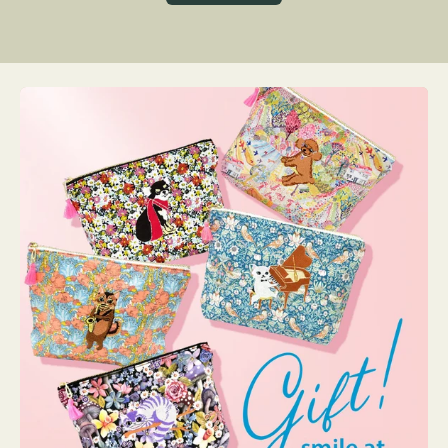
グ
ト
ク
格
リ
ー
ン