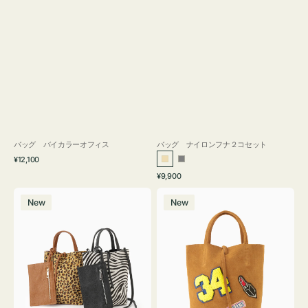
バッグ バイカラーオフィス
バッグ ナイロンフナ２コセット
通
¥12,100
ベ
グ
常
通
¥9,900
ー
レ
価
常
バ
バ
格
ジ
ー
価
New
New
ッ
ッ
ュ
格
グ
グ
MILLELA
MILLELA
FIRENZE
FIRENZE
ア
ワ
ニ
ッ
マ
ペ