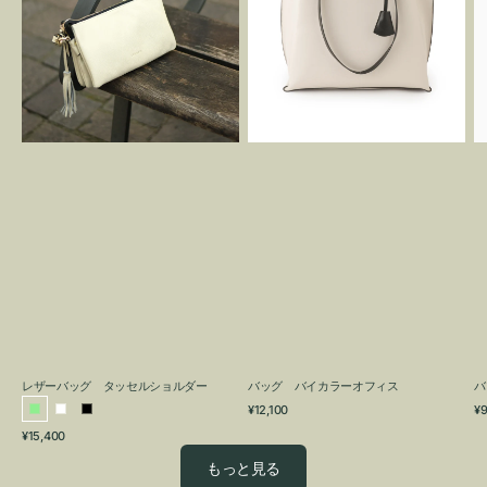
グ
カ
タ
ラ
ッ
ー
セ
オ
ル
フ
シ
ィ
ョ
ス
ル
ダ
ー
レザーバッグ タッセルショルダー
バッグ バイカラーオフィス
バ
通
通
¥12,100
¥9
ラ
ホ
ブ
常
常
通
¥15,400
イ
ワ
ラ
価
価
常
格
格
ト
イ
ッ
もっと見る
価