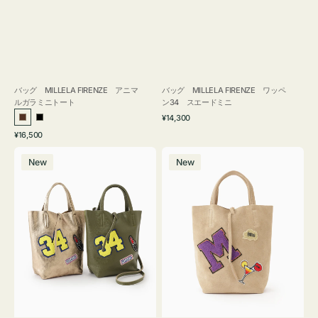
バッグ MILLELA FIRENZE アニマ
バッグ MILLELA FIRENZE ワッペ
ルガラミニトート
ン34 スエードミニ
通
¥14,300
ブ
ブ
常
通
¥16,500
ラ
ラ
価
常
バ
バ
格
ウ
ッ
価
New
New
ッ
ッ
ン
ク
格
グ
グ
MILLELA
MILLELA
FIRENZE
FIRENZE
ワ
ワ
ッ
ッ
ペ
ペ
ン
ン
34
M
ミ
ス