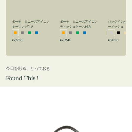
リ
ッ
メ
ン
シ
ッ
グ
ュ
シ
付
ケ
ュ
バッグインバッ
ポーチ ミニーズアイコン
ポーチ ミニーズアイコン
ーメッシュ
き
ー
キーリング付き
ティッシュケース付き
ス
シ
ブ
ベ
オ
グ
グ
ブ
オ
グ
グ
ブ
付
通
通
通
¥6,050
¥2,530
¥2,750
ル
ラ
ー
レ
レ
リ
ル
レ
レ
リ
ル
常
常
常
き
バ
ッ
ジ
ン
ー
ー
ー
ン
ー
ー
ー
価
価
価
ー
ク
ュ
ジ
ン
ジ
ン
格
格
格
今日を彩る、とっておき
Found This !