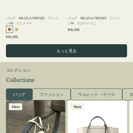
バッグ MILLELA FIRENZE ワッペ
バッグ MILLELA FIRENZE ワッペ
ン34 ミニトート
ンM スエードミニ
通
¥14,300
ブ
カ
常
通
¥14,300
ロ
ー
価
常
格
ン
キ
価
もっと見る
ズ
格
コレクション
Collections
バッグ
ファッション
ウォレット ・ケース
ポ
レ
バ
New
New
ザ
ッ
ー
グ
バ
バ
ッ
イ