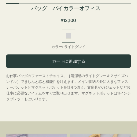
バッグ バイカラーオフィス
通
¥12,100
常
価
ラ
格
イ
カラー:
ライトグレイ
ト
グ
カートに追加する
レ
イ
お仕事バッグのファーストチョイス。［清潔感のライトグレー＆２サイズハ
ンドル］できちんと感と機能性を叶えます。メイン収納の外に大きなファス
ナーポケットとマグネットポケットを計4つ備え、文房具やガジェットなどお
仕事に必要なアイテムをすぐに取り出せます。マグネットポケットは11インチ
タブレットもはいります。