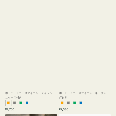
ス
付
き
ポーチ ミニーズアイコン ティッシ
ポーチ ミニーズアイコン キーリン
ュケース付き
グ付き
オ
グ
グ
ブ
オ
グ
グ
ブ
通
通
¥2,750
¥2,530
レ
レ
リ
ル
レ
レ
リ
ル
常
常