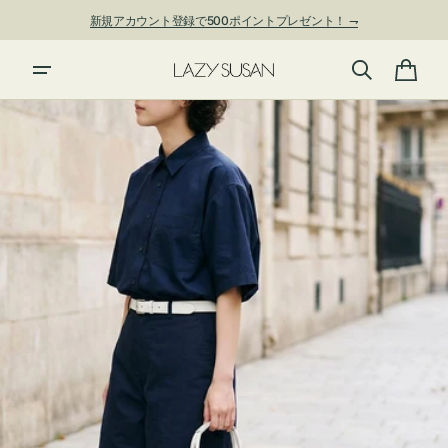
ン
新規アカウント登録で500ポイントプレゼント！ ⇁
ツ
に
進
カ
む
ー
ト