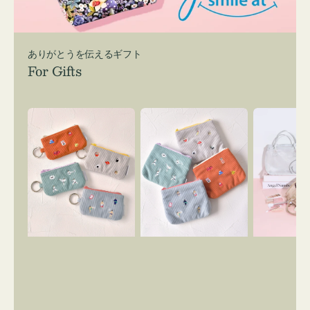
ありがとうを伝えるギフト
For Gifts
ポ
ポ
バ
ー
ー
ッ
チ
チ
グ
ミ
ミ
イ
ニ
ニ
ン
ー
ー
バ
ズ
ズ
ッ
ア
ア
グ
イ
イ
ス
コ
コ
マ
ン
ン
イ
キ
テ
リ
ー
ィ
ー