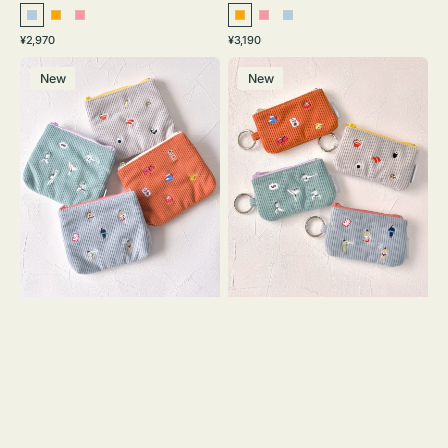
ラ
オ
ピ
オ
ピ
ラ
通
通
¥2,970
¥3,190
イ
レ
ン
レ
ン
イ
常
常
ポ
ポ
ト
ン
ク
ン
ク
ト
価
価
New
New
ー
ー
ブ
ジ
ジ
ブ
格
格
チ
チ
ル
ル
ミ
ミ
ー
ー
ニ
ニ
ー
ー
ズ
ズ
ア
ア
イ
イ
コ
コ
ン
ン
テ
キ
ィ
ー
ッ
リ
シ
ン
ュ
グ
ケ
付
ー
き