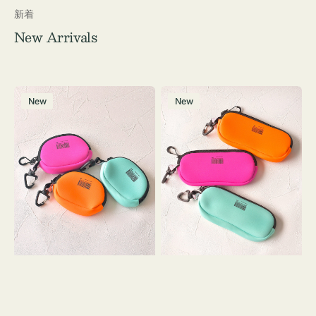
新着
New Arrivals
チ
グ
New
New
ャ
ラ
ー
ス
ム
ケ
ポ
ー
ー
ス
チ
WEEKEND(ER)
WEEKEND(ER)
ク
ク
ッ
ッ
シ
シ
ョ
ョ
ン
ン
ミ
ニ