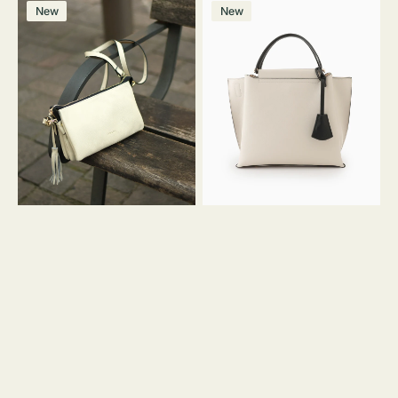
レ
バ
ン
ー
ー
ー
ン
ー
ー
ー
価
価
New
New
ザ
ッ
ジ
ン
ジ
ン
格
格
ー
グ
バ
バ
ッ
イ
グ
カ
タ
ラ
ッ
ー
セ
オ
ル
フ
シ
ィ
ョ
ス
ル
ミ
ダ
ニ
ー