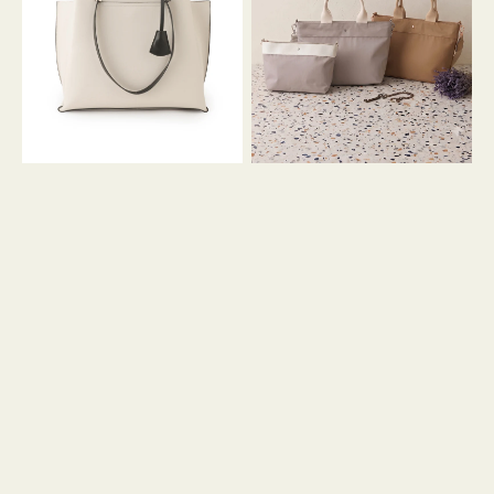
イ
イ
ン
カ
ロ
ラ
ン
ー
フ
オ
ナ
フ
２
ィ
コ
ス
セ
ッ
ト