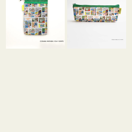
ケ
ヨ
ー
コ
ス
OSAMU
OSAMU
GOODS
GOODS
COMIC
COMIC