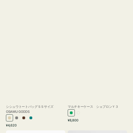
シシュウトートバッグＳＳサイズ
マルチキーケース シェブロンＹ３
OSAMU GOODS
グ
ミ
通
ア
グ
ブ
ブ
¥8,800
リ
ル
通
常
¥4,620
イ
レ
ラ
ル
ー
キ
常
価