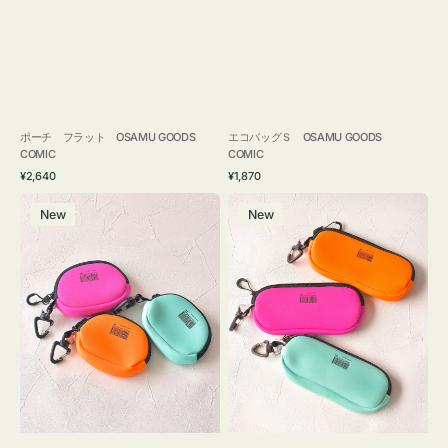
ポーチ フラット OSAMU GOODS
エコバッグＳ OSAMU GOODS
COMIC
COMIC
通
通
¥2,640
¥1,870
常
常
チ
グ
価
価
New
New
ャ
ラ
格
格
ー
ス
ム
ケ
ポ
ー
ー
ス
チ
WEEKEND(ER)
WEEKEND(ER)
ク
ク
ッ
ッ
シ
シ
ョ
ョ
ン