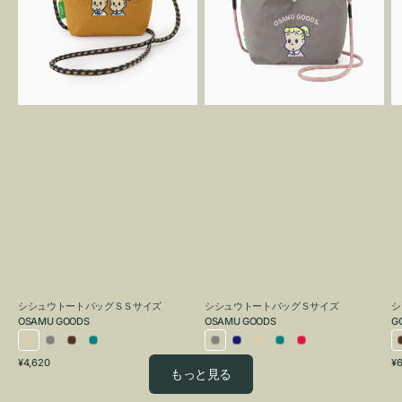
ト
ト
バ
バ
ッ
ッ
グ
グ
Ｓ
Ｓ
O
Ｓ
サ
G
サ
イ
イ
ズ
ズ
OSAMU
OSAMU
GOODS
GOODS
シシュウトートバッグＳＳサイズ
シシュウトートバッグＳサイズ
シ
OSAMU GOODS
OSAMU GOODS
G
ア
グ
ブ
ブ
グ
ネ
ア
ブ
レ
通
通
通
¥4,620
¥6,050
¥6
イ
レ
ラ
ル
レ
イ
イ
ル
ッ
もっと見る
常
常
常
ボ
ー
ウ
ー
ー
ビ
ボ
ー
ド
価
価
価