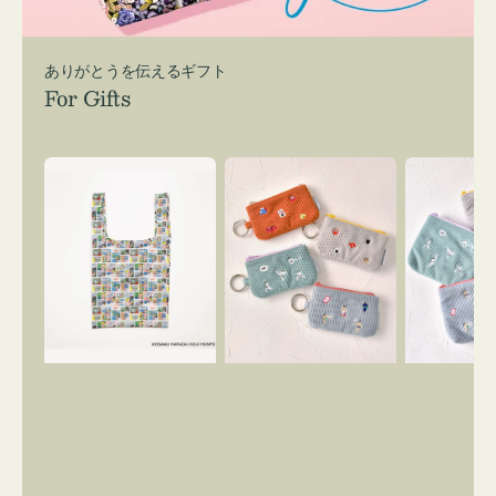
ありがとうを伝えるギフト
For Gifts
エ
ポ
ポ
コ
ー
ー
バ
チ
チ
ッ
ミ
ミ
グ
ニ
ニ
Ｓ
ー
ー
OSAMU
ズ
ズ
GOODS
ア
ア
COMIC
イ
イ
コ
コ
ン
ン
キ
テ
ー
ィ
リ
ッ