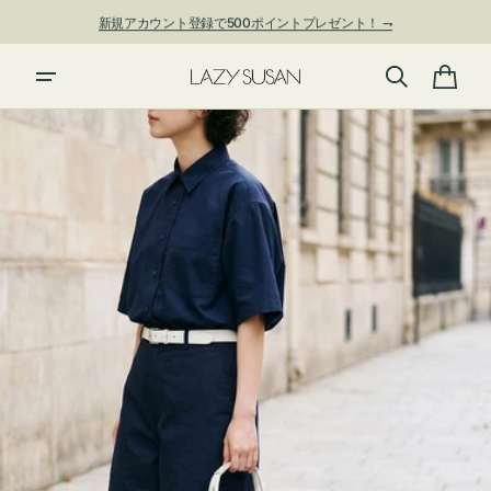
ン
新規アカウント登録で500ポイントプレゼント！ ⇁
ツ
に
進
カ
む
ー
ト