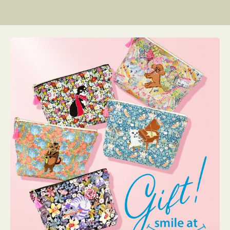
リ
ン
グ
ー
リ
グ
格
格
格
ー
リ
ー
リ
ー
ー
ン
ン