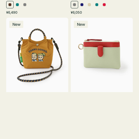
ブ
ブ
グ
グ
ネ
ア
ブ
レ
通
通
¥6,490
¥6,050
ラ
ル
レ
レ
イ
イ
ル
ッ
常
常
シ
マ
ウ
ー
ー
ー
ビ
ボ
ー
ド
価
価
New
New
シ
ル
ン
グ
ー
リ
グ
格
格
ュ
チ
リ
ー
リ
ウ
キ
ー
ー
ト
ー
ン
ン
ー
ケ
ト
ー
バ
ス
ッ
シ
グ
ェ
Ｓ
ブ
Ｓ
ロ
サ
ン
イ
Ｙ
ズ
３
OSAMU
GOODS