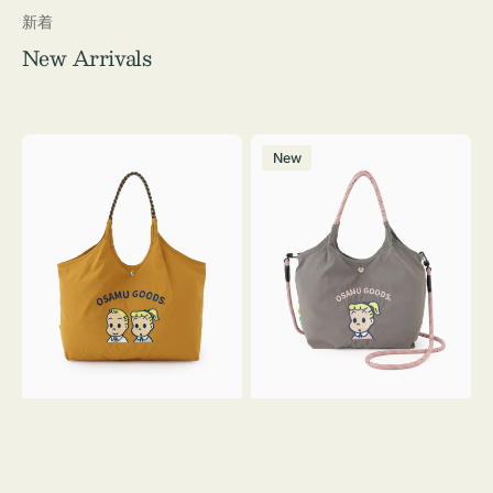
新着
New Arrivals
シ
シ
New
シ
シ
ュ
ュ
ウ
ウ
ト
ト
ー
ー
ト
ト
バ
バ
ッ
ッ
グ
グ
OSAMU
Ｓ
GOODS
サ
イ
ズ
OSAMU