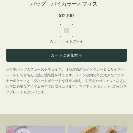
バッグ バイカラーオフィス
通
¥12,100
常
価
ラ
格
イ
カラー:
ライトグレイ
ト
グ
カートに追加する
レ
イ
お仕事バッグのファーストチョイス。［清潔感のライトグレー＆２サイズハ
ンドル］できちんと感と機能性を叶えます。メイン収納の外に大きなファス
ナーポケットとマグネットポケットを計4つ備え、文房具やガジェットなどお
仕事に必要なアイテムをすぐに取り出せます。マグネットポケットは11インチ
タブレットもはいります。