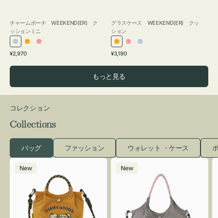
チャームポーチ WEEKEND(ER) ク
グラスケース WEEKEND(ER) クッ
ッションミニ
ション
ラ
オ
ピ
オ
ピ
ラ
通
通
¥2,970
¥3,190
イ
レ
ン
レ
ン
イ
常
常
ト
ン
ク
ン
ク
ト
価
価
もっと見る
ブ
ジ
ジ
ブ
格
格
ル
ル
ー
ー
コレクション
Collections
バッグ
ファッション
ウォレット ・ケース
ポ
シ
シ
New
New
シ
シ
ュ
ュ
ウ
ウ
ト
ト
ー
ー