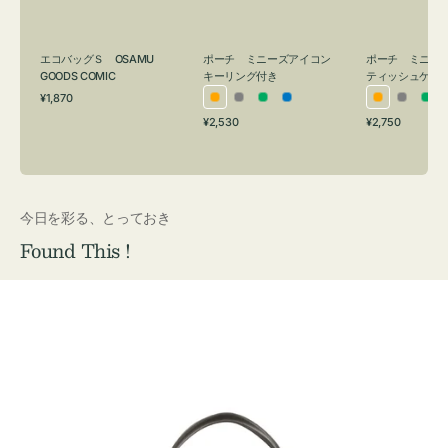
ン
シ
グ
ュ
付
ケ
ポーチ ミニーズアイコン
ポーチ ミニー
エコバッグＳ OSAMU
キーリング付き
ティッシュケー
き
ー
GOODS COMIC
通
ス
¥1,870
オ
グ
グ
ブ
オ
グ
グ
常
付
通
通
¥2,530
¥2,750
レ
レ
リ
ル
レ
レ
リ
価
常
常
き
格
ン
ー
ー
ー
ン
ー
ー
価
価
ジ
ン
ジ
ン
格
格
今日を彩る、とっておき
Found This !