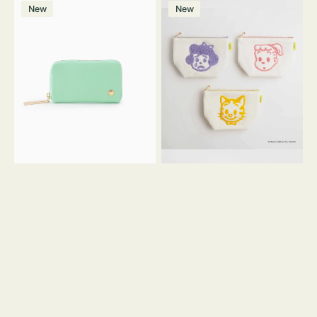
マ
ポ
ボ
ー
ウ
ー
ン
ー
価
格
New
New
ル
ー
リ
ン
グ
格
ホ
チ
チ
ー
リ
ワ
コ
OSAMU
ー
イ
イ
GOODS
ン
ト
ン
キ
ク
ャ
ッ
ン
シ
バ
ョ
ス
ン
サ
ガ
ラ