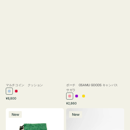
マルチコイン クッション
ポーチ OSAMU GOODS キャンバス
サガラ
ラ
レ
通
ピ
パ
イ
¥8,800
イ
ッ
常
通
¥2,860
ン
ー
エ
ト
ド
価
常
ボ
ポ
ク
プ
ロ
ブ
格
価
New
New
ト
ー
ル
ー
格
ル
ル
チ
ー