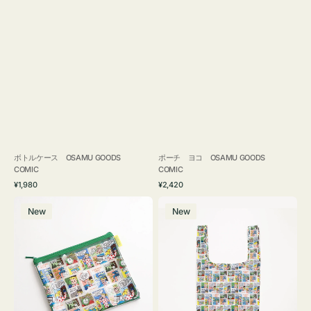
ボトルケース OSAMU GOODS
ポーチ ヨコ OSAMU GOODS
COMIC
COMIC
通
通
¥1,980
¥2,420
常
常
ポ
エ
価
価
New
New
ー
コ
格
格
チ
バ
フ
ッ
ラ
グ
ッ
Ｓ
ト
OSAMU
OSAMU
GOODS