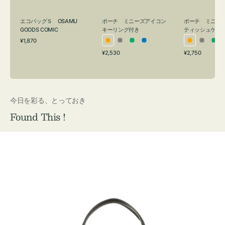
グ
ュ
付
ケ
エコバッグＳ OSAMU
ポーチ ミニーズアイコン
ポーチ ミニー
き
ー
GOODS COMIC
キーリング付き
ティッシュケー
通
ス
¥1,870
オ
グ
グ
ブ
オ
グ
グ
常
付
通
通
¥2,530
¥2,750
レ
レ
リ
ル
レ
レ
リ
価
常
常
き
格
ン
ー
ー
ー
ン
ー
ー
価
価
ジ
ン
ジ
ン
格
格
今日を彩る、とっておき
Found This !