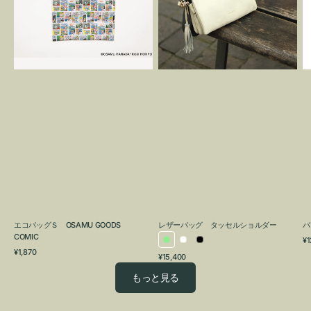
OSAMU
タ
GOODS
ッ
COMIC
セ
ル
シ
ョ
ル
ダ
ー
エコバッグＳ OSAMU GOODS
レザーバッグ タッセルショルダー
バ
COMIC
通
¥1
ラ
ホ
ブ
通
常
¥1,870
通
¥15,400
イ
ワ
ラ
常
価
常
価
格
ト
イ
ッ
もっと見る
価
格
グ
ト
ク
格
リ