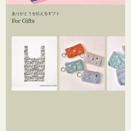
ありがとうを伝えるギフト
For Gifts
エ
ポ
ポ
コ
ー
ー
バ
チ
チ
ッ
ミ
ミ
グ
ニ
ニ
Ｓ
ー
ー
OSAMU
ズ
ズ
GOODS
ア
ア
COMIC
イ
イ
コ
コ
ン
ン
キ
テ
ー
ィ
リ
ッ
ン
シ