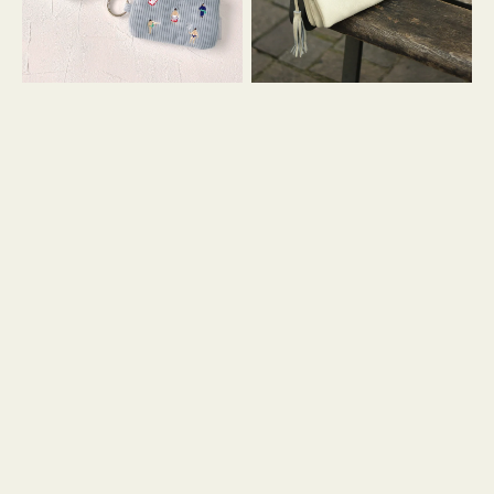
イ
セ
コ
ル
ン
シ
キ
ョ
ー
ル
リ
ダ
ン
ー
グ
付
き