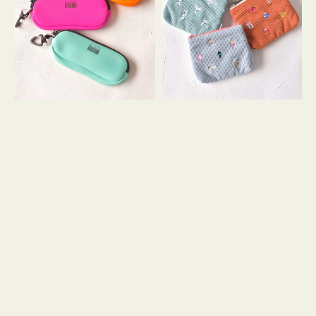
ス
ー
WEEKEND(ER)
ズ
ク
ア
ッ
イ
シ
コ
ョ
ン
ン
テ
ィ
ッ
シ
ュ
ケ
ー
ス
付
き