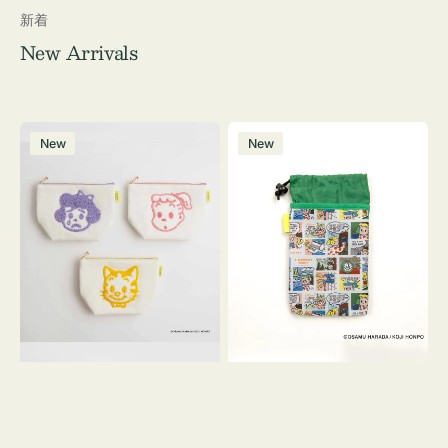
新着
New Arrivals
ポ
ボ
New
New
ー
ト
チ
ル
OSAMU
ケ
GOODS
ー
キ
ス
ャ
OSAMU
ン
GOODS
バ
COMIC
ス
サ
ガ
ラ