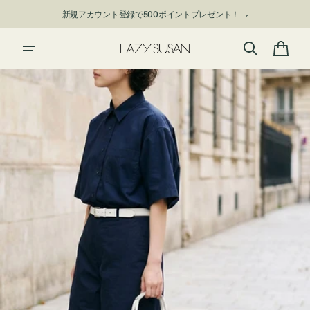
ン
新規アカウント登録で500ポイントプレゼント！ ⇁
ツ
に
進
カ
む
ー
ト