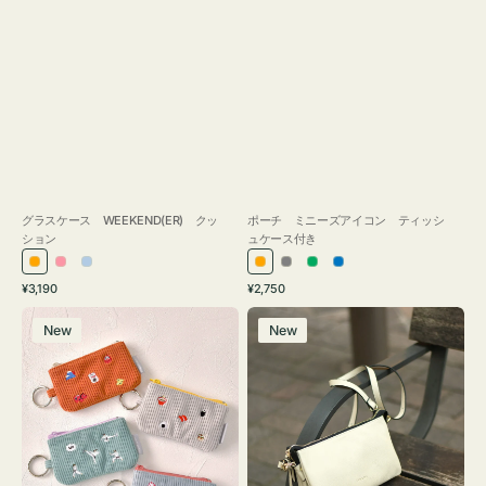
グラスケース WEEKEND(ER) クッ
ポーチ ミニーズアイコン ティッシ
ション
ュケース付き
オ
ピ
ラ
オ
グ
グ
ブ
通
通
¥3,190
¥2,750
レ
ン
イ
レ
レ
リ
ル
常
常
ポ
レ
ン
ク
ト
ン
ー
ー
ー
価
価
New
New
ー
ザ
ジ
ブ
ジ
ン
格
格
チ
ー
ル
ミ
バ
ー
ニ
ッ
ー
グ
ズ
タ
ア
ッ