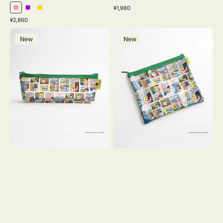
通
¥1,980
ピ
パ
イ
常
通
¥2,860
ン
ー
エ
価
常
ポ
ポ
格
ク
プ
ロ
価
New
New
ー
ー
ル
ー
格
チ
チ
ヨ
フ
コ
ラ
OSAMU
ッ
GOODS
ト
COMIC
OSAMU
GOODS
COMIC