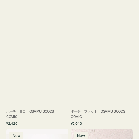
ポーチ ヨコ OSAMU GOODS
ポーチ フラット OSAMU GOODS
COMIC
COMIC
通
通
¥2,420
¥2,640
常
常
エ
チ
価
価
New
New
コ
ャ
格
格