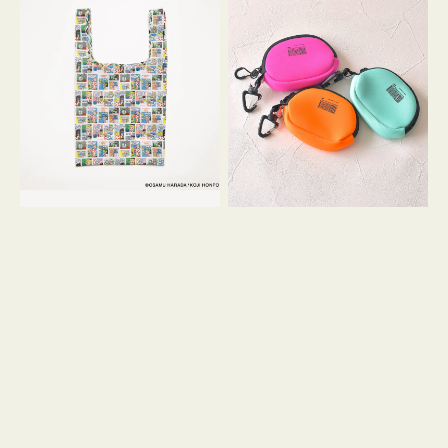
バ
ー
ッ
ム
グ
ポ
Ｓ
ー
OSAMU
チ
GOODS
WEEKEND(ER)
COMIC
ク
ッ
シ
ョ
ン
ミ
ニ