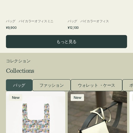
バッグ バイカラーオフィスミニ
バッグ バイカラーオフィス
通
通
¥9,900
¥12,100
常
常
価
価
もっと見る
格
格
コレクション
Collections
バッグ
ファッション
ウォレット ・ケース
ポ
エ
レ
New
New
コ
ザ
バ
ー
ッ
バ
グ
ッ
Ｓ
グ