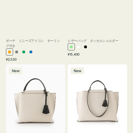
ポーチ ミニーズアイコン キーリン
レザーバッグ タッセルショルダー
グ付き
ラ
ホ
ブ
通
オ
グ
グ
ブ
¥15,400
イ
ワ
ラ
通
常
¥2,530
レ
レ
リ
ル
ト
イ
ッ
常
価
バ
バ
ン
ー
ー
ー
グ
ト
ク
価
格
New
New
ッ
ッ
ジ
ン
格
リ
グ
グ
ー
バ
バ
ン
イ
イ
カ
カ
ラ
ラ
ー
ー
オ
オ
フ
フ
ィ
ィ