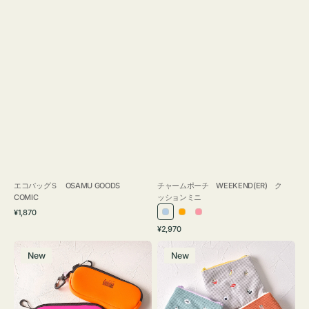
エコバッグＳ OSAMU GOODS
チャームポーチ WEEKEND(ER) ク
COMIC
ッションミニ
通
¥1,870
ラ
オ
ピ
常
通
¥2,970
イ
レ
ン
価
常
グ
ポ
格
ト
ン
ク
価
New
New
ラ
ー
ブ
ジ
格
ス
チ
ル
ケ
ミ
ー
ー
ニ