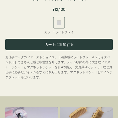
通
¥12,100
常
価
ラ
格
イ
カラー:
ライトグレイ
ト
グ
カートに追加する
レ
イ
お仕事バッグのファーストチョイス。［清潔感のライトグレー＆２サイズハ
ンドル］できちんと感と機能性を叶えます。メイン収納の外に大きなファス
ナーポケットとマグネットポケットを計4つ備え、文房具やガジェットなどお
仕事に必要なアイテムをすぐに取り出せます。マグネットポケットは11インチ
タブレットもはいります。