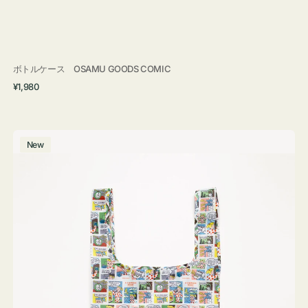
ボトルケース OSAMU GOODS COMIC
通
¥1,980
常
価
格
エ
New
コ
バ
ッ
グ
Ｓ
OSAMU
GOODS
COMIC