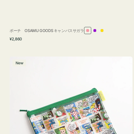
ポーチ OSAMU GOODS キャンバスサガラ
ピ
パ
イ
通
¥2,860
ン
ー
エ
常
ク
プ
ロ
価
ル
ー
格
ポ
New
ー
チ
フ
ラ
ッ
ト
OSAMU
GOODS
COMIC