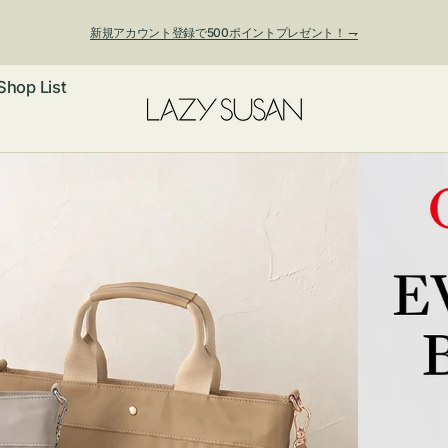
新規アカウント登録で500ポイントプレゼント！ ⇁
Shop List
ックレス
アス・イヤー
フ
ートバッグ
ング
ョルダーバッ
ッグチャー
レスレット・
・キーホルダ
ングル
マートフォン
ローチ
シェット
エア
ンドバッグ
子・ファン