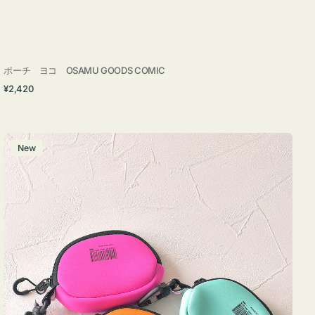
ポーチ ヨコ OSAMU GOODS COMIC
通
¥2,420
常
価
格
チ
New
ャ
ー
ム
ポ
ー
チ
WEEKEND(ER)
ク
ッ
シ