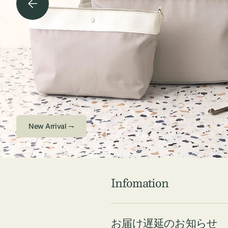
チケース他
ボ
ス
コスメ
ト
リ
ジュエリーボッ
メ
エ
クス ・ケース
ラ
ブ
インテリア
傘
ハ
ク
Check ⇁
Infomation
お届け遅延のお知らせ