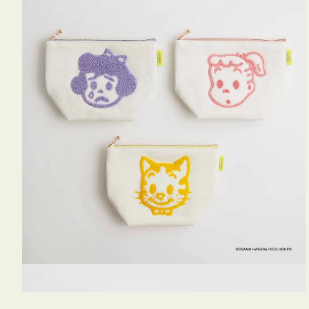
OSAMU
GOODS
キ
ャ
ン
バ
ス
サ
ガ
ラ