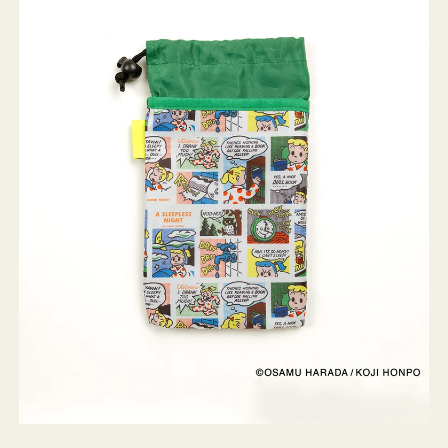
ケ
ー
ス
OSAMU
GOODS
COMIC