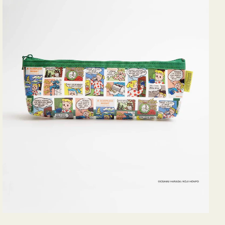
ヨ
コ
OSAMU
GOODS
COMIC