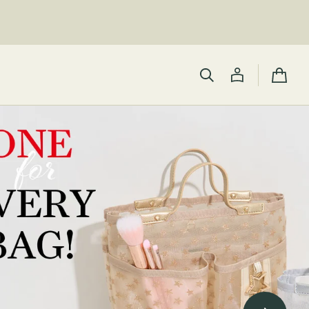
カ
ー
ト