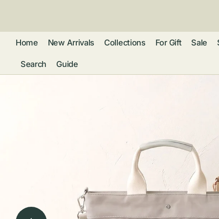
ン
ツ
に
進
Home
New Arrivals
Collections
For Gift
Sale
む
Search
Guide
フレグランス
アクセサリー
ネ
リストウォッチ
ピ
カ
バッグ
ト
リ
ファッション
シ
バ
ブ
グ
ム
ウォレット・革
バ
ー
小物
ス
ブ
ポ
ウ
ポーチ ・ メガ
ネケース・マル
ハ
扇