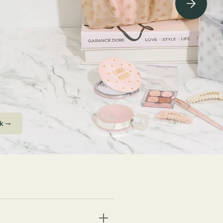
ving Soon⇁