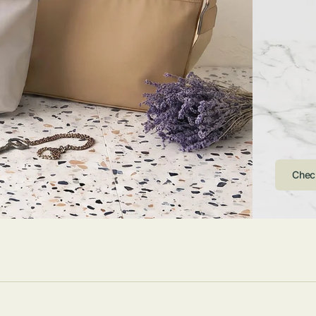
ストンバッグ
トール・ハッ
・グローブ
ュック
ガネ・サング
コバッグ・サ
ス・ルーペ
バッグ
ンカチ・ソッ
ス
Arri