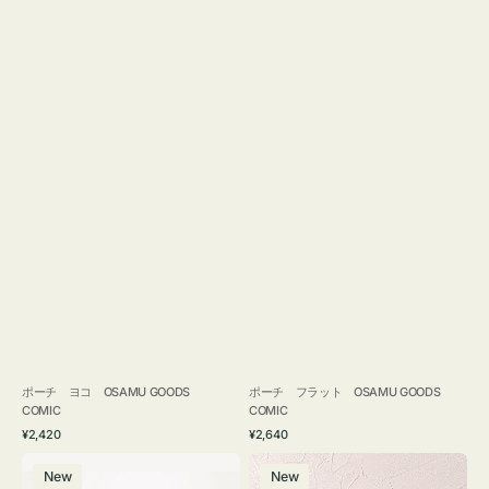
ポーチ ヨコ OSAMU GOODS
ポーチ フラット OSAMU GOODS
COMIC
COMIC
通
通
¥2,420
¥2,640
常
常
エ
チ
価
価
New
New
コ
ャ
格
格