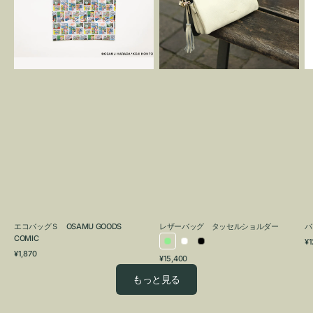
OSAMU
タ
GOODS
ッ
COMIC
セ
ル
シ
ョ
ル
ダ
ー
エコバッグＳ OSAMU GOODS
レザーバッグ タッセルショルダー
バ
COMIC
通
¥1
ラ
ホ
ブ
通
常
¥1,870
通
¥15,400
イ
ワ
ラ
常
価
常
価
格
ト
イ
ッ
もっと見る
価
格
グ
ト
ク
格
リ