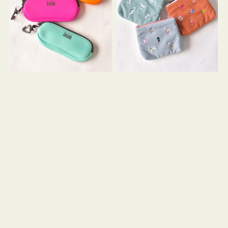
ス
ー
WEEKEND(ER)
ズ
ク
ア
ッ
イ
シ
コ
ョ
ン
ン
テ
ィ
ッ
シ
ュ
ケ
ー
ス
付
き