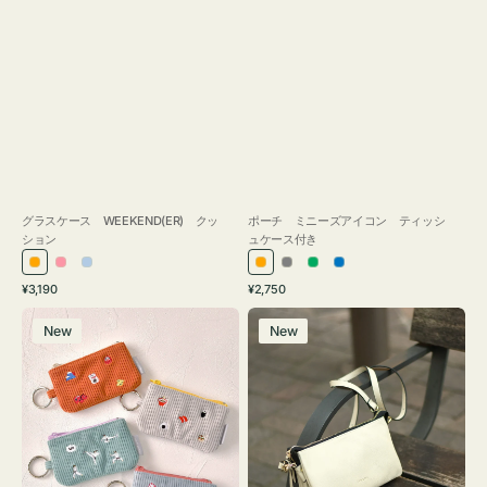
グラスケース WEEKEND(ER) クッ
ポーチ ミニーズアイコン ティッシ
ション
ュケース付き
オ
ピ
ラ
オ
グ
グ
ブ
通
通
¥3,190
¥2,750
レ
ン
イ
レ
レ
リ
ル
常
常
ポ
レ
ン
ク
ト
ン
ー
ー
ー
価
価
New
New
ー
ザ
ジ
ブ
ジ
ン
格
格
チ
ー
ル
ミ
バ
ー
ニ
ッ
ー
グ
ズ
タ
ア
ッ