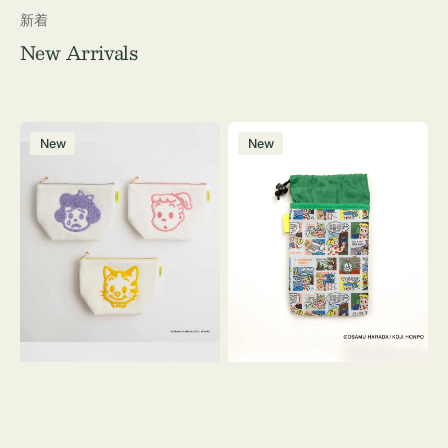
新着
New Arrivals
ポ
ボ
New
New
ー
ト
チ
ル
OSAMU
ケ
GOODS
ー
キ
ス
ャ
OSAMU
ン
GOODS
バ
COMIC
ス
サ
ガ
ラ