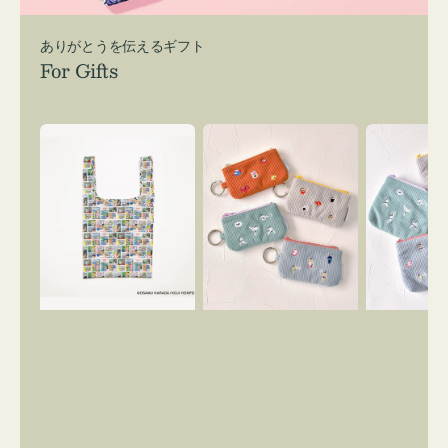
ありがとうを伝えるギフト
For Gifts
エ
ポ
ポ
コ
ー
ー
バ
チ
チ
ッ
ミ
ミ
グ
ニ
ニ
Ｓ
ー
ー
OSAMU
ズ
ズ
GOODS
ア
ア
COMIC
イ
イ
コ
コ
ン
ン
キ
テ
ー
ィ
リ
ッ
ン
シ