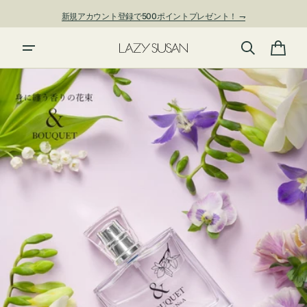
ン
新規アカウント登録で500ポイントプレゼント！ ⇁
ツ
に
進
カ
む
ー
ト