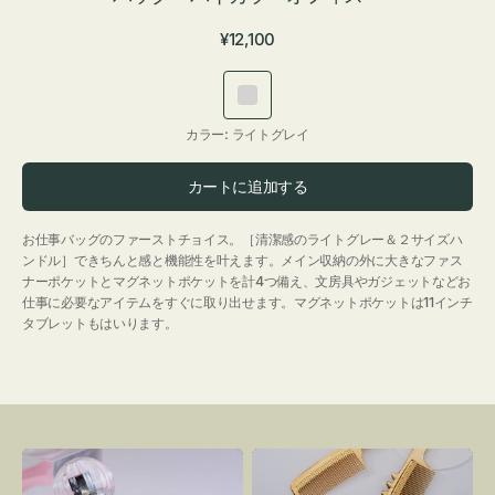
通
¥12,100
常
価
ラ
格
イ
カラー:
ライトグレイ
ト
グ
カートに追加する
レ
イ
お仕事バッグのファーストチョイス。［清潔感のライトグレー＆２サイズハ
ンドル］できちんと感と機能性を叶えます。メイン収納の外に大きなファス
ナーポケットとマグネットポケットを計4つ備え、文房具やガジェットなどお
仕事に必要なアイテムをすぐに取り出せます。マグネットポケットは11インチ
タブレットもはいります。