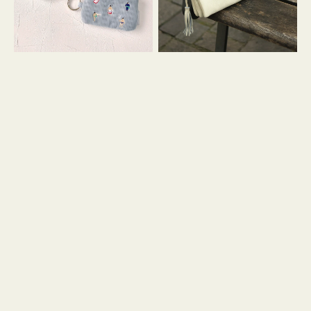
イ
セ
コ
ル
ン
シ
キ
ョ
ー
ル
リ
ダ
ン
ー
グ
付
き