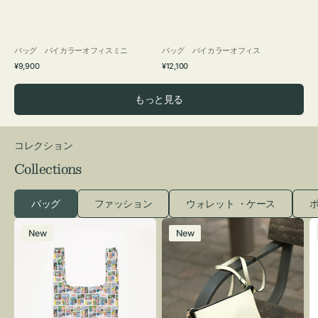
バッグ バイカラーオフィスミニ
バッグ バイカラーオフィス
通
通
¥9,900
¥12,100
常
常
価
価
もっと見る
格
格
コレクション
Collections
バッグ
ファッション
ウォレット ・ケース
ポ
エ
レ
New
New
コ
ザ
バ
ー
ッ
バ
グ
ッ
Ｓ
グ