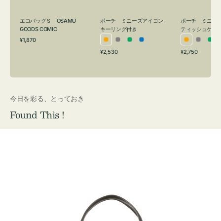
グ
ュ
付
ケ
エコバッグＳ OSAMU
ポーチ ミニーズアイコン
ポーチ ミニー
き
ー
GOODS COMIC
キーリング付き
ティッシュケー
通
ス
¥1,870
オ
グ
グ
ブ
オ
グ
グ
常
付
通
通
¥2,530
¥2,750
レ
レ
リ
ル
レ
レ
リ
価
常
常
き
格
ン
ー
ー
ー
ン
ー
ー
価
価
ジ
ン
ジ
ン
格
格
今日を彩る、とっておき
Found This !