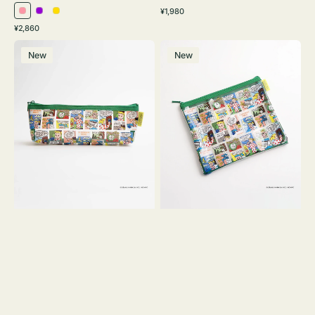
通
¥1,980
ピ
パ
イ
常
通
¥2,860
ン
ー
エ
価
常
ポ
ポ
格
ク
プ
ロ
価
New
New
ー
ー
ル
ー
格
チ
チ
ヨ
フ
コ
ラ
OSAMU
ッ
GOODS
ト
COMIC
OSAMU
GOODS
COMIC