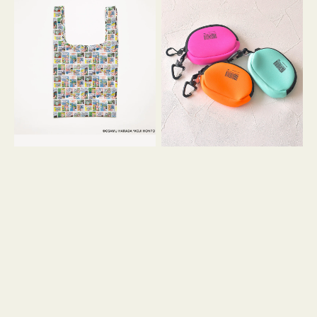
バ
ー
ッ
ム
グ
ポ
Ｓ
ー
OSAMU
チ
GOODS
WEEKEND(ER)
COMIC
ク
ッ
シ
ョ
ン
ミ
ニ