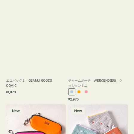
エコバッグＳ OSAMU GOODS
チャームポーチ WEEKEND(ER) ク
COMIC
ッションミニ
通
¥1,870
ラ
オ
ピ
常
通
¥2,970
イ
レ
ン
価
常
グ
ポ
格
ト
ン
ク
価
New
New
ラ
ー
ブ
ジ
格
ス
チ
ル
ケ
ミ
ー
ー
ニ