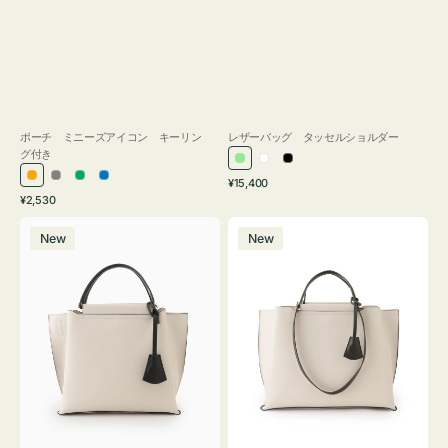
ポーチ ミニーズアイコン キーリン
レザーバッグ タッセルショルダー
グ付き
ラ
ホ
ブ
通
オ
グ
グ
ブ
¥15,400
イ
ワ
ラ
通
常
¥2,530
レ
レ
リ
ル
ト
イ
ッ
常
価
バ
バ
ン
ー
ー
ー
グ
ト
ク
価
格
New
New
ッ
ッ
ジ
ン
格
リ
グ
グ
ー
バ
バ
ン
イ
イ
カ
カ
ラ
ラ
ー
ー
オ
オ
フ
フ
ィ
ィ