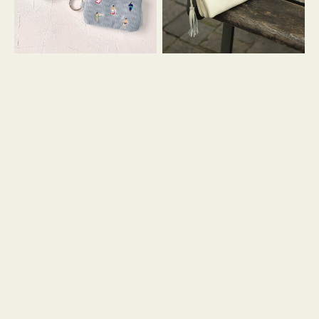
イ
セ
コ
ル
ン
シ
キ
ョ
ー
ル
リ
ダ
ン
ー
グ
付
き