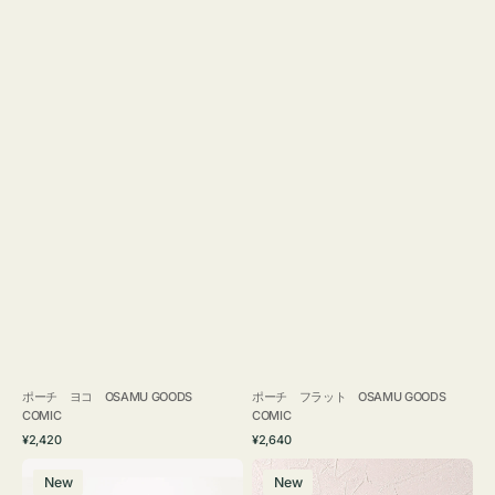
ポーチ ヨコ OSAMU GOODS
ポーチ フラット OSAMU GOODS
COMIC
COMIC
通
通
¥2,420
¥2,640
常
常
エ
チ
価
価
New
New
コ
ャ
格
格