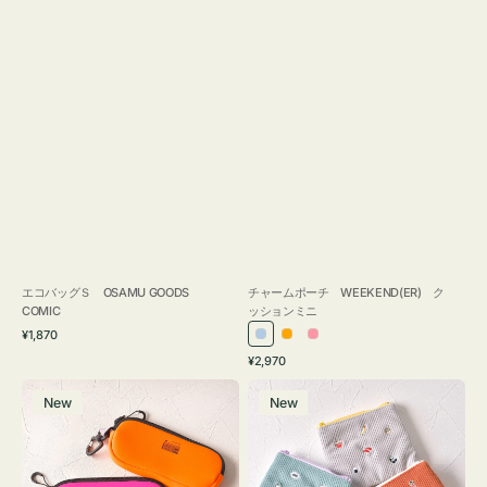
エコバッグＳ OSAMU GOODS
チャームポーチ WEEKEND(ER) ク
COMIC
ッションミニ
通
¥1,870
ラ
オ
ピ
常
通
¥2,970
イ
レ
ン
価
常
グ
ポ
格
ト
ン
ク
価
New
New
ラ
ー
ブ
ジ
格
ス
チ
ル
ケ
ミ
ー
ー
ニ