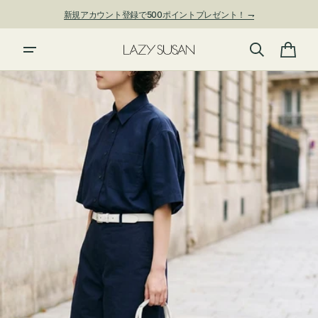
ン
新規アカウント登録で500ポイントプレゼント！ ⇁
ツ
に
進
カ
む
ー
ト