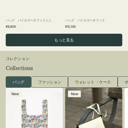
バッグ バイカラーオフィスミニ
バッグ バイカラーオフィス
通
通
¥9,900
¥12,100
常
常
価
価
もっと見る
格
格
コレクション
Collections
バッグ
ファッション
ウォレット ・ケース
ポ
エ
レ
New
New
コ
ザ
バ
ー
ッ
バ
グ
ッ
Ｓ
グ