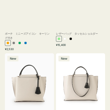
ポーチ ミニーズアイコン キーリン
レザーバッグ タッセルショルダー
グ付き
ラ
ホ
ブ
通
オ
グ
グ
ブ
¥15,400
イ
ワ
ラ
通
常
¥2,530
レ
レ
リ
ル
ト
イ
ッ
常
価
バ
バ
ン
ー
ー
ー
グ
ト
ク
価
格
New
New
ッ
ッ
ジ
ン
格
リ
グ
グ
ー
バ
バ
ン
イ
イ
カ
カ
ラ
ラ
ー
ー
オ
オ
フ
フ
ィ
ィ