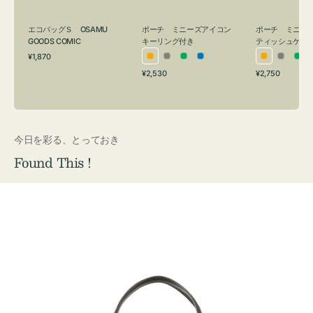
グ
ュ
付
ケ
エコバッグＳ OSAMU
ポーチ ミニーズアイコン
ポーチ ミニー
き
ー
GOODS COMIC
キーリング付き
ティッシュケー
通
ス
¥1,870
オ
グ
グ
ブ
オ
グ
グ
常
付
通
通
¥2,530
¥2,750
レ
レ
リ
ル
レ
レ
リ
価
常
常
き
格
ン
ー
ー
ー
ン
ー
ー
価
価
ジ
ン
ジ
ン
格
格
今日を彩る、とっておき
Found This !