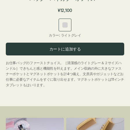
通
¥12,100
常
価
ラ
格
イ
カラー:
ライトグレイ
ト
グ
カートに追加する
レ
イ
お仕事バッグのファーストチョイス。［清潔感のライトグレー＆２サイズハ
ンドル］できちんと感と機能性を叶えます。メイン収納の外に大きなファス
ナーポケットとマグネットポケットを計4つ備え、文房具やガジェットなどお
仕事に必要なアイテムをすぐに取り出せます。マグネットポケットは11インチ
タブレットもはいります。