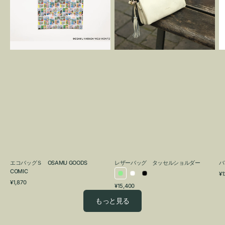
OSAMU
タ
GOODS
ッ
COMIC
セ
ル
シ
ョ
ル
ダ
ー
エコバッグＳ OSAMU GOODS
レザーバッグ タッセルショルダー
バ
COMIC
通
¥1
ラ
ホ
ブ
通
常
¥1,870
通
¥15,400
イ
ワ
ラ
常
価
常
価
格
ト
イ
ッ
もっと見る
価
格
グ
ト
ク
格
リ