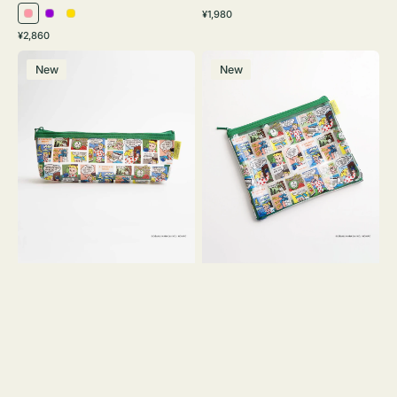
通
¥1,980
ピ
パ
イ
常
通
¥2,860
ン
ー
エ
価
常
ポ
ポ
格
ク
プ
ロ
価
New
New
ー
ー
ル
ー
格
チ
チ
ヨ
フ
コ
ラ
OSAMU
ッ
GOODS
ト
COMIC
OSAMU
GOODS
COMIC