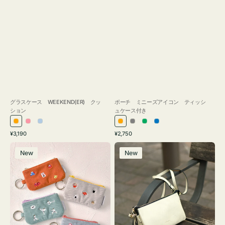
グラスケース WEEKEND(ER) クッ
ポーチ ミニーズアイコン ティッシ
ション
ュケース付き
オ
ピ
ラ
オ
グ
グ
ブ
通
通
¥3,190
¥2,750
レ
ン
イ
レ
レ
リ
ル
常
常
ポ
レ
ン
ク
ト
ン
ー
ー
ー
価
価
New
New
ー
ザ
ジ
ブ
ジ
ン
格
格
チ
ー
ル
ミ
バ
ー
ニ
ッ
ー
グ
ズ
タ
ア
ッ