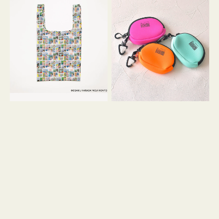
バ
ー
ッ
ム
グ
ポ
Ｓ
ー
OSAMU
チ
GOODS
WEEKEND(ER)
COMIC
ク
ッ
シ
ョ
ン
ミ
ニ