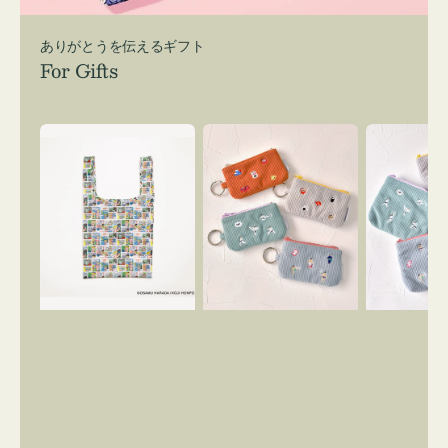
ありがとうを伝えるギフト
For Gifts
エ
ポ
ポ
コ
ー
ー
バ
チ
チ
ッ
ミ
ミ
グ
ニ
ニ
Ｓ
ー
ー
OSAMU
ズ
ズ
GOODS
ア
ア
COMIC
イ
イ
コ
コ
ン
ン
キ
テ
ー
ィ
リ
ッ
ン
シ