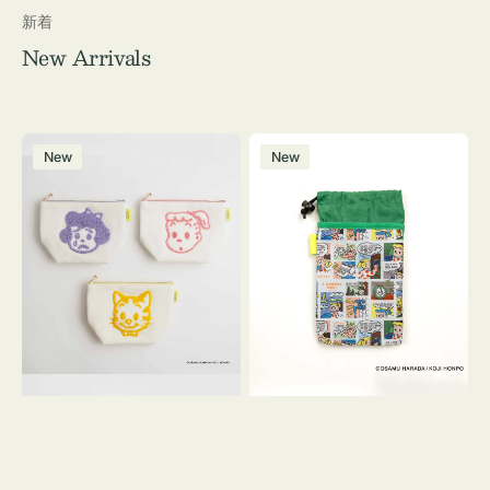
新着
New Arrivals
ポ
ボ
New
New
ー
ト
チ
ル
OSAMU
ケ
GOODS
ー
キ
ス
ャ
OSAMU
ン
GOODS
バ
COMIC
ス
サ
ガ
ラ