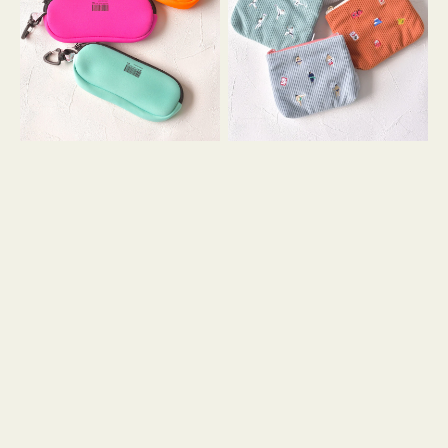
ス
ー
WEEKEND(ER)
ズ
ク
ア
ッ
イ
シ
コ
ョ
ン
ン
テ
ィ
ッ
シ
ュ
ケ
ー
ス
付
き