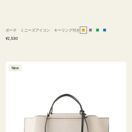
ポーチ ミニーズアイコン キーリング付き
オ
グ
グ
ブ
通
¥2,530
レ
レ
リ
ル
常
ン
ー
ー
ー
価
ジ
ン
格
バ
New
ッ
グ
バ
イ
カ
ラ
ー
オ
フ