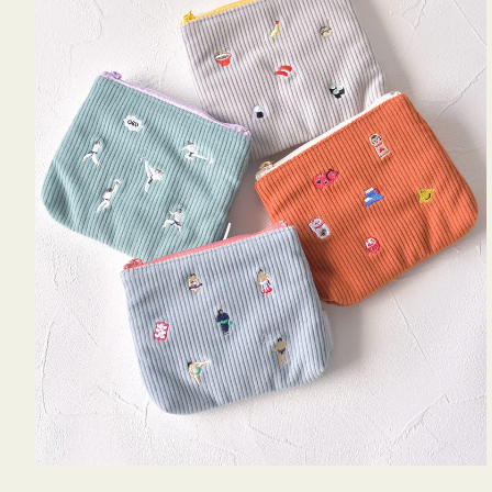
ミ
ニ
ー
ズ
ア
イ
コ
ン
テ
ィ
ッ
シ
ュ
ケ
ー
ス
付
き