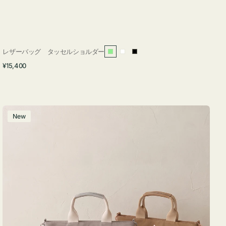
レザーバッグ タッセルショルダー
ラ
ホ
ブ
通
¥15,400
イ
ワ
ラ
常
ト
イ
ッ
価
グ
ト
ク
格
リ
バ
New
ー
ッ
ン
グ
ナ
イ
ロ
ン
フ
ナ
２