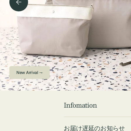
チケース他
ボ
ス
コスメ
ト
リ
ジュエリーボッ
メ
エ
クス ・ケース
ラ
ブ
インテリア
傘
ハ
ク
Check ⇁
Infomation
お届け遅延のお知らせ