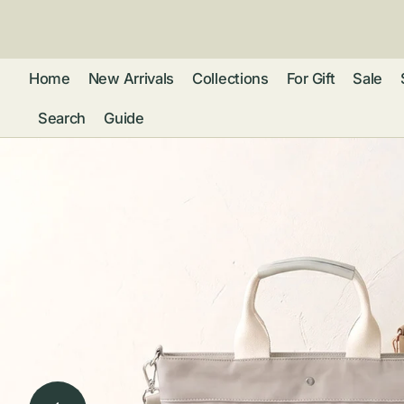
ン
ツ
に
進
Home
New Arrivals
Collections
For Gift
Sale
む
Search
Guide
フレグランス
アクセサリー
ネ
リストウォッチ
ピ
カ
バッグ
ト
リ
ファッション
シ
バ
ブ
グ
ム
ウォレット・革
バ
ー
小物
ス
ブ
ポ
ウ
ポーチ ・ メガ
ネケース・マル
ハ
扇