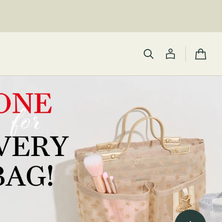
カ
ー
ト