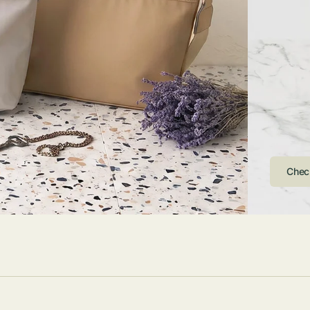
ストンバッグ
トール・ハッ
・グローブ
ュック
ガネ・サング
コバッグ・サ
ス・ルーペ
バッグ
ンカチ・ソッ
ス