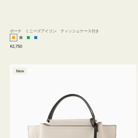
ポーチ ミニーズアイコン ティッシュケース付き
オ
グ
グ
ブ
通
¥2,750
レ
レ
リ
ル
常
ン
ー
ー
ー
価
ジ
ン
格
バ
New
ッ
グ
バ
イ
カ
ラ
ー
オ
フ