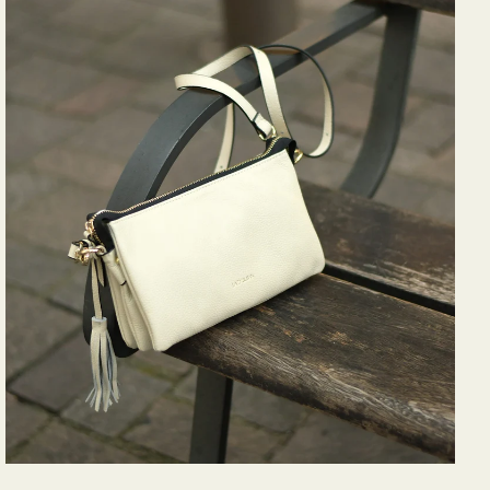
バ
ッ
グ
タ
ッ
セ
ル
シ
ョ
ル
ダ
ー