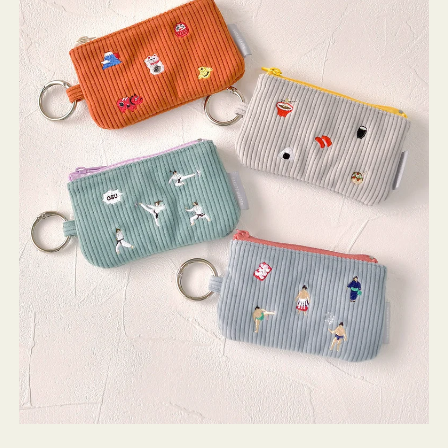
ミ
ニ
ー
ズ
ア
イ
コ
ン
キ
ー
リ
ン
グ
付
き