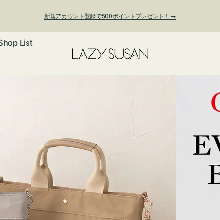
新規アカウント登録で500ポイントプレゼント！ ⇁
Shop List
ックレス
アス・イヤー
フ
ートバッグ
ング
ョルダーバッ
ッグチャー
レスレット・
・キーホルダ
ングル
マートフォン
ローチ
シェット
エア
ンドバッグ
子・ファン